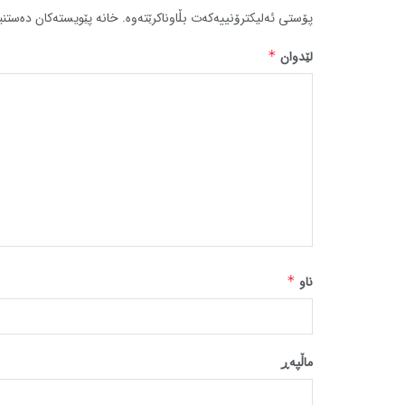
پۆستی ئەلیکترۆنییەکەت بڵاوناکرێتەوە.
خانە پێویستەکان دەستنی
لێدوان
*
ناو
*
ماڵپه‌ڕ