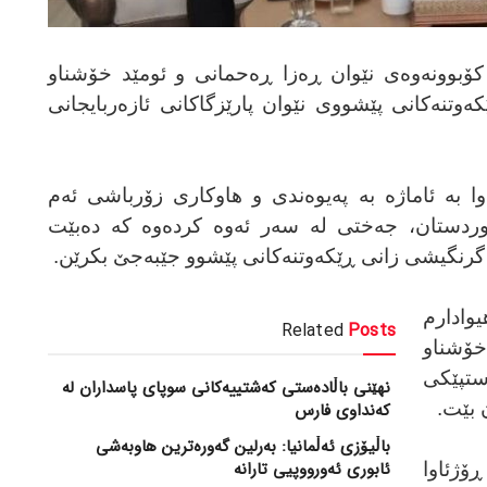
کۆبوونەوەی نێوان ڕەزا ڕەحمانی و ئومێد خۆشناو
تنەکانی پێشووی نێوان پارێزگاکانی ئازەربایجانی
اوا بە ئاماژە بە پەیوەندی و هاوکاری زۆرباشی ئەم
وردستان، جەختی لە سەر ئەوە کردەوە کە دەبێت
بە گرنگیشی زانی ڕێکەوتنەکانی پێشوو جێبەجێ بکرێن.
دارم
Related
Posts
خۆشناو
ستپێکی
نهێنی باڵادەستی کەشتییەکانی سوپای پاسداران لە
 بێت.
کەنداوی فارس
باڵیۆزی ئەڵمانیا: بەرلین گەورەترین هاوبەشی
ئابوری ئەورووپیی تارانە
ۆژئاوا