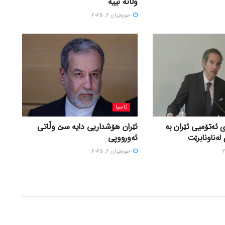
وڵاتە نییە
حوزه‌یران 6, 2025
ئاسیا
 ئەتۆمیی ئێران بە
ئێران هۆشداریی دایە سێ وڵاتی
لەناونابرێت
ئەورووپی
حوزه‌یران 6, 2025