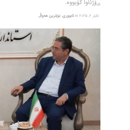
ڕۆژئاوا کۆبووە.
ئایار 2, 2025
in
ئابووری
,
نوێترین هەواڵ