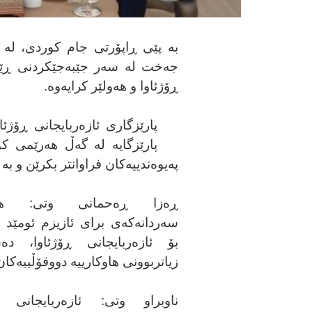
بە پێی ڕاپۆرتی جام کوردی، لە 
جەخت لە سەر جێبەجێکردنی ڕێکەو
ڕۆژئاوا و هەولێر کرایەوە.
پارێزگاری ئازەربایجانی ڕۆژئ
پارێزگایە لە گەڵ هەرێمی ک
پەیوەندییەکان فراوانتر بکرێن و 
ڕەزا ڕەحمانی وتی: هیوا
سەردانەکەی برای ئازیزم ئومێد 
بۆ ئازەربایجانی ڕۆژئاوا، دە
زیاتربوونی هاوکارییە دووقۆڵییەکان
ناوبراو وتی: ئازەربایجانی ڕ