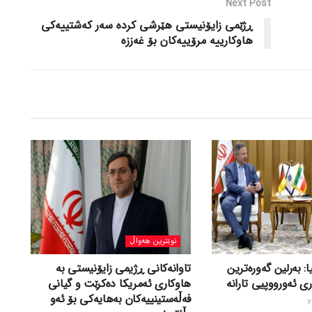
Next Post
ڕژێمی زایۆنیستی هێرشی کردە سەر کەشتییەکی
هاوکارییە مرۆییەکان بۆ غەززە
نوێترین هەواڵ
ا: بەرلین گەورەترین
تاوانەکانی ڕژیمی زایۆنیستی بە
ی ئەورووپیی تارانە
هاوکاری ئەمریکا دەکرێت و گیانی
فەڵەستینییەکان بەهایەکی بۆ ئەو