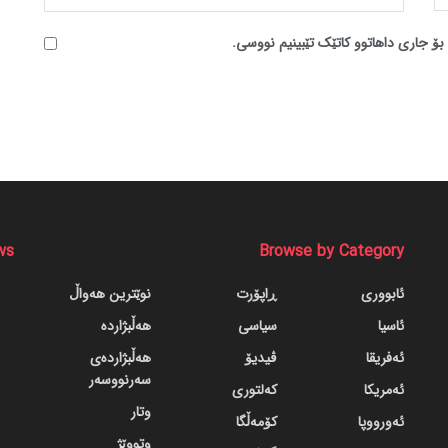
بۆ جاری داهاتوو کاتێک تێبینیم نووسی.
ws
Browse by Category
ئابووری
ڕاپۆرت
نوێترین هەواڵ
ئاسیا
سیاسی
هەڵبژاردە
ئەفریقا
ڤیدیۆ
هەڵبژاردەی
سەرنووسەر
ئەمریکا
کەلتوری
وتار
ئەورووپا
کۆمەڵگا
وتووێژ