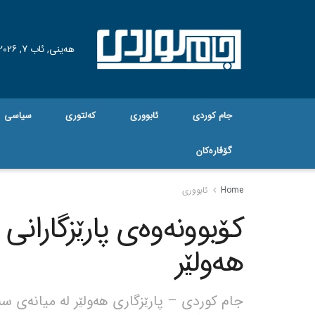
هه‌ینی, ئاب 7, 2026
جام کوردی
ئابووری
کەلتوری
سیاسی
گۆڤاره‌کان
Home
ئابووری
کۆبوونەوەی پارێزگارانی ئ
هەولێر
جام کوردی – پارێزگاری هەولێر لە میانەی سەر