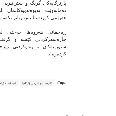
پارێزگایەکی گرنگ و ستراتیژیی ئێ
دەمانەوێت پەیوەندییەکانمان 
هەرێمی کوردستانیش زیاتر بکەین.
ڕەحمانی هەروەها جەختی ل
چارەسەرکردنی کێشە و گرفتی
سنورییەکان و پتەوکردنی ژێرخا
کردەوە./.
Tags:
ئازەربایجانی ڕۆژئاوا
ئومێد خۆشن