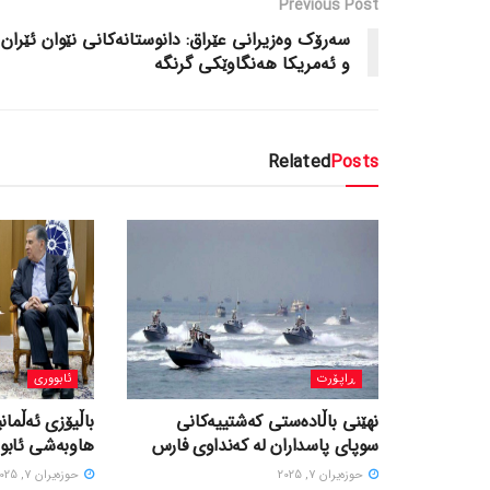
Previous Post
سەرۆک وەزیرانی عێراق: دانوستانەکانی نێوان ئێران
و ئەمریکا هەنگاوێکی گرنگە
Related
Posts
ڕاپۆرت
ئابووری
نهێنی باڵادەستی کەشتییەکانی
باڵیۆزی ئەڵمانی
سوپای پاسداران لە کەنداوی فارس
هاوبەشی ئابور
حوزه‌یران 7, 2025
حوزه‌یران 7, 2025