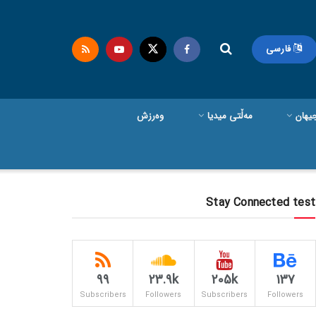
فارسی
یهان
مەڵتی میدیا
وەرزش
Stay Connected test
99
23.9k
205k
137
Subscribers
Followers
Subscribers
Followers