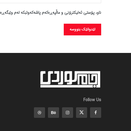
ناو، پۆستی ئەلیکترۆنی و ماڵپەڕەکەم پاشەکەوتبکە لەم وێبگەڕە 
Follow Us