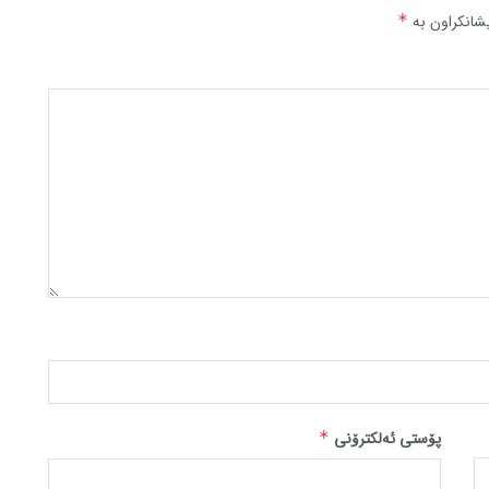
شانکراون بە
*
پۆستی ئەلکترۆنی
*