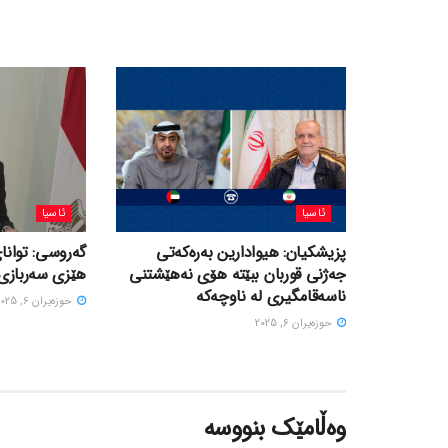
ئاسیا
ئاسیا
پزیشکیان: هیوادارین بەرەکەتی
گەروسی: توانای
جەژنی قوربان ببێتە هۆی نەهێشتنی
هێزی سەربازی 
ناسەقامگیری لە ناوچەکە
حوزه‌یران 6, 2025
حوزه‌یران 6, 2025
وەڵامێک بنووسە