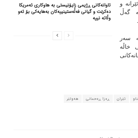
رانە و
تاوانەکانی ڕژیمی زایۆنیستی بە هاوکاری ئەمریکا
دەکرێت و گیانی فەڵەستینییەکان بەهایەکی بۆ ئەو
لە گەڵ
وڵاتە نییە
ە سەر
 خاڵە
نەکانی
او
ئێران
ڕەزا ڕەحمانی
هەولێر