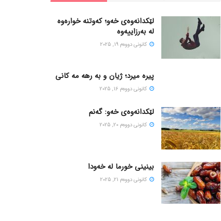
لێکدانەوەی خەو؛ کەوتنە خوارەوە
لە بەرزاییەوە
كانونی دووه‌م 19, 2025
پیره میرد؛ ژیان و به رهه مه کانی
كانونی دووه‌م 16, 2025
لێکدانەوەی خەو: گەنم
كانونی دووه‌م 20, 2025
بینینی خورما لە خەودا
كانونی دووه‌م 21, 2025