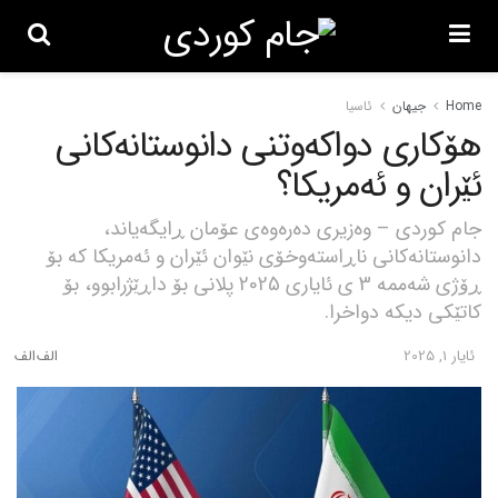
Home
جیهان
ئاسیا
هۆکاری دواکەوتنی دانوستانەکانی
ئێران و ئەمریکا؟
جام کوردی – وەزیری دەرەوەی عۆمان ڕایگەیاند،
دانوستانەکانی ناڕاستەوخۆی نێوان ئێران و ئەمریکا کە بۆ
ڕۆژی شەممە 3 ی ئایاری 2025 پلانی بۆ داڕێژرابوو، بۆ
کاتێکی دیکە دواخرا.
ئایار 1, 2025