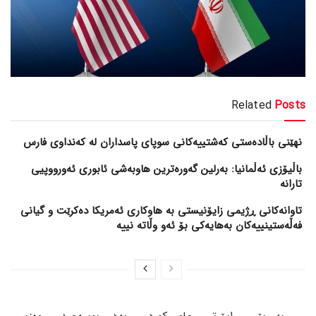
Related
Posts
نهێنی باڵادەستی کەشتییەکانی سوپای پاسداران لە کەنداوی فارس
باڵیۆزی ئەڵمانیا: بەرلین گەورەترین هاوبەشی ئابوری ئەورووپیی
تارانە
تاوانەکانی ڕژیمی زایۆنیستی بە هاوکاری ئەمریکا دەکرێت و گیانی
فەڵەستینییەکان بەهایەکی بۆ ئەو وڵاتە نییە