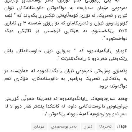
بە پێی ڕاپۆرتی جام کوردی، بەدر بوسەعیدی وەزیری
دەرەوەی عۆمان سەبارەت بە دواکەوتنی دانوستانەکانی نێوان
ئێران و ئەمریکا، لە تۆڕی کۆمەڵایەتی ئێکس ڕایگەیاند کە ” ئێمە
کۆبوونەوەی ئێران و ئەمریکامان کە بۆ ڕۆژی شەممە 3 ی ئایاری
2025 ڕێکخستبوو، بە هۆکاری لۆجستی بۆ کاتێکی دیکە
دواخستووە “.
ناوبراو ڕایگەیاندووە کە ” بەرواری نوێی دانوستانەکان پاش
ڕێکەوتنی هەر دوو لا ڕادەگەێندرێت “.
وتەبێژی وەزارەتی دەرەوەی ئێران ڕایگەیاندووە کە هەڵوێستە دژ
بە یەکەکانی ئەمریکا بەرامبەر بە دانوستانەکان، هۆکاری ئەم
دواکەوتنە بووە.
چەند سەرچاوەیەک ڕایانگەیاندووە کە ئەمریکا هەوڵی گۆڕینی
چوارچێوەی دانوستانەکانی داوە، لە کاتێکدا پێشتر هەر دوو لا لە
سەر ئەو چوارچێوەیە گەیشتبوونە ڕێکەوتن./.
Tags:
ئەمریکا
ئێران
بەدر بوسەعیدی
عۆمان