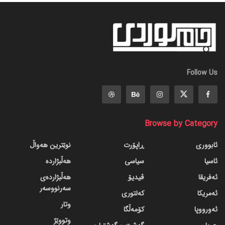
Follow Us
Browse by Category
ئابووری
ڕاپۆرت
نوێترین هەواڵ
ئاسیا
سیاسی
هەڵبژاردە
ئەفریقا
ڤیدیۆ
هەڵبژاردەی
سەرنووسەر
ئەمریکا
کەلتوری
وتار
ئەورووپا
کۆمەڵگا
وتووێژ