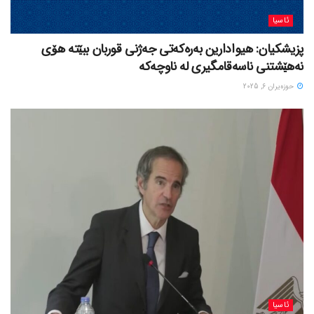
ئاسیا
پزیشکیان: هیوادارین بەرەکەتی جەژنی قوربان ببێتە هۆی
نەهێشتنی ناسەقامگیری لە ناوچەکە
حوزه‌یران 6, 2025
ئاسیا