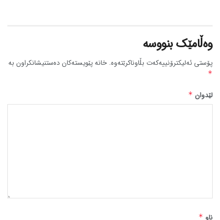
وەڵامێک بنووسە
پۆستی ئەلیکترۆنییەکەت بڵاوناکرێتەوە.
خانە پێویستەکان دەستنیشانکراون بە
*
لێدوان
*
ناو
*