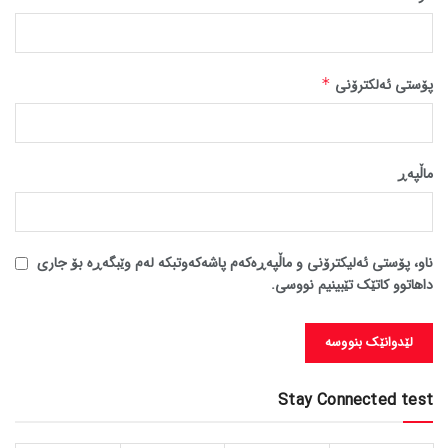
پۆستی ئەلکترۆنی
*
ماڵپه‌ڕ
ناو، پۆستی ئەلیکترۆنی و ماڵپەڕەکەم پاشەکەوتبکە لەم وێبگەڕە بۆ جاری
داهاتوو کاتێک تێبینیم نووسی.
Stay Connected test