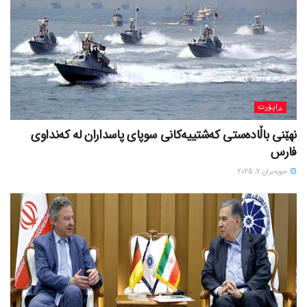
ڕاپۆرت
نهێنی باڵادەستی کەشتییەکانی سوپای پاسداران لە کەنداوی
فارس
حوزه‌یران 7, 2025