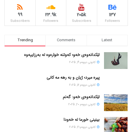
99
23.9k
205k
137
Subscribers
Followers
Subscribers
Followers
Trending
Comments
Latest
لێکدانەوەی خەو؛ کەوتنە خوارەوە لە بەرزاییەوە
كانونی دووه‌م 19, 2025
پیره میرد؛ ژیان و به رهه مه کانی
كانونی دووه‌م 16, 2025
لێکدانەوەی خەو: گەنم
كانونی دووه‌م 20, 2025
بینینی خورما لە خەودا
كانونی دووه‌م 21, 2025