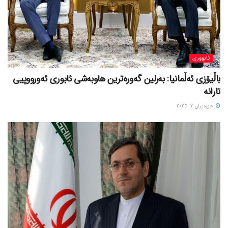
ئابووری
باڵیۆزی ئەڵمانیا: بەرلین گەورەترین هاوبەشی ئابوری ئەورووپیی
تارانە
حوزه‌یران 7, 2025