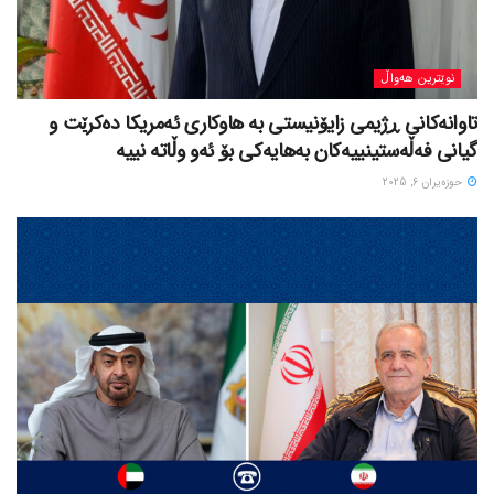
نوێترین هەواڵ
تاوانەکانی ڕژیمی زایۆنیستی بە هاوکاری ئەمریکا دەکرێت و
گیانی فەڵەستینییەکان بەهایەکی بۆ ئەو وڵاتە نییە
حوزه‌یران 6, 2025