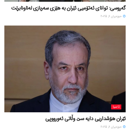
گەروسی: توانای ئەتۆمیی ئێران بە هێزی سەربازی لەناونابرێت
حوزه‌یران 6, 2025
ئاسیا
ئێران هۆشداریی دایە سێ وڵاتی ئەورووپی
حوزه‌یران 6, 2025