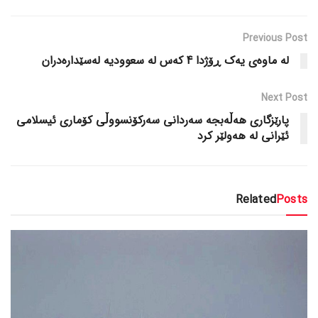
Previous Post
لە ماوەی یەک ڕۆژدا 4 کەس لە سعوودیە لەسێدارەدران
Next Post
پارێزگاری هەڵەبجە سەردانی سەرکۆنسووڵی کۆماری ئیسلامی
ئێرانی لە هەولێر کرد
Related
Posts