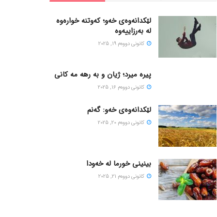
لێکدانەوەی خەو؛ کەوتنە خوارەوە
لە بەرزاییەوە
كانونی دووه‌م 19, 2025
پیره میرد؛ ژیان و به رهه مه کانی
كانونی دووه‌م 16, 2025
لێکدانەوەی خەو: گەنم
كانونی دووه‌م 20, 2025
بینینی خورما لە خەودا
كانونی دووه‌م 21, 2025