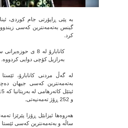
بە پێی ڕاپۆرتی جام کوردی، ئینا
کرد.
بەرازیل کۆچی دوایی کردووە.
لە گەڵ مردنی کانابارۆ، ئێستا ن
بەتەمەنترین کەسی جیهان دەچێ
و 252 ڕۆژ تەمەنیەتی.
ساڵە و بەتەمەنترین کەسی ئێستا ب