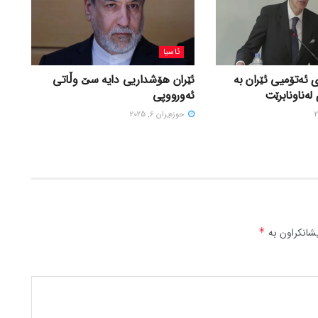
ئاسیا
 ئەتۆمیی ئێران بە
ئێران هۆشداریی دایە سێ وڵاتی
لەناونابرێت
ئەورووپی
حوزه‌یران 6, 2025
شانکراون بە
*