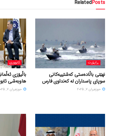
Related
Posts
ڕاپۆرت
ئابووری
نهێنی باڵادەستی کەشتییەکانی
باڵیۆزی ئەڵمانی
سوپای پاسداران لە کەنداوی فارس
هاوبەشی ئابور
حوزه‌یران 7, 2025
حوزه‌یران 7, 2025