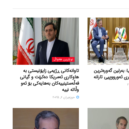
نوێترین هەواڵ
ا: بەرلین گەورەترین
تاوانەکانی ڕژیمی زایۆنیستی بە
ی ئەورووپیی تارانە
هاوکاری ئەمریکا دەکرێت و گیانی
فەڵەستینییەکان بەهایەکی بۆ ئەو
وڵاتە نییە
حوزه‌یران 6, 2025