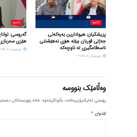
ئاسیا
ئاسیا
پزیشکیان: هیوادارین بەرەکەتی
گەروسی: توانای
جەژنی قوربان ببێتە هۆی نەهێشتنی
هێزی سەربازی 
ناسەقامگیری لە ناوچەکە
حوزه‌یران 6, 2025
حوزه‌یران 6, 2025
وەڵامێک بنووسە
پۆستی ئەلیکترۆنییەکەت بڵاوناکرێتەوە.
خانە پێویستەکان دەستنی
لێدوان
*