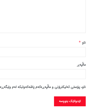
ناو
*
ماڵپه‌ڕ
ناو، پۆستی ئەلیکترۆنی و ماڵپەڕەکەم پاشەکەوتبکە لەم وێبگەڕە 