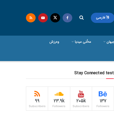
فارسی
یهان
مەڵتی میدیا
وەرزش
Stay Connected test
99
23.9k
205k
137
Subscribers
Followers
Subscribers
Followers