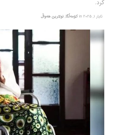
کرد.
ئایار 1, 2025
in
کۆمەڵگا
,
نوێترین هەواڵ