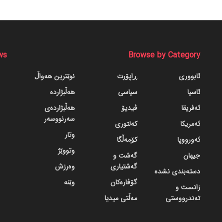
ws
Browse by Category
ئابووری
ڕاپۆرت
نوێترین هەواڵ
ئاسیا
سیاسی
هەڵبژاردە
ئەفریقا
ڤیدیۆ
هەڵبژاردەی
سەرنووسەر
ئەمریکا
کەلتوری
وتار
ئەورووپا
کۆمەڵگا
وتووێژ
جیهان
گه‌شت و
گه‌شتیاری
وەرزش
دسته‌بندی نشده
گۆڤاره‌کان
وێنە
زانست و
تەندرووستی
مەڵتی میدیا