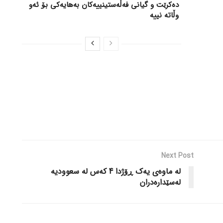
دەکرێت و گیانی فەڵەستینییەکان بەهایەکی بۆ ئەو
وڵاتە نییە
Next Post
لە ماوەی یەک ڕۆژدا 4 کەس لە سعوودیە
لەسێدارەدران