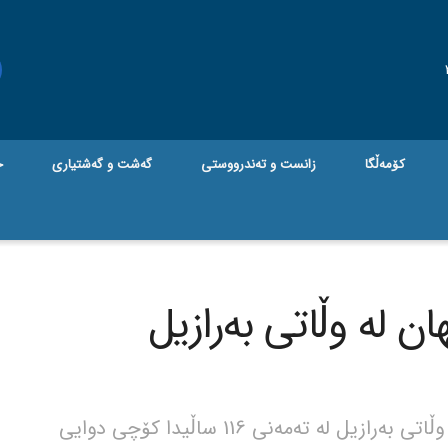
کۆمەڵگا
زانست و تەندرووستی
گه‌شت و گه‌شتیاری
ج
ن لە وڵاتی بەرازیل
جام کوردی – بەتەمەنترین کەسی جیهان لە وڵاتی بەرازیل لە تەمەنی 116 ساڵیدا کۆچی دوایی