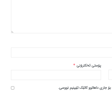
پۆستی ئەلکترۆنی
*
بۆ جاری داهاتوو کاتێک تێبینیم نووسی.