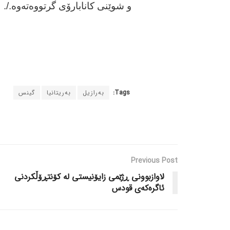
و شوێنی کانابارۆی گرتووەتەوە./.
Tags:
بەرازیل
بەریتانیا
گینس
Previous Post
لاوازبوونی ڕژێمی زایۆنیستی لە کۆنتڕۆڵکردنی
ئاگرەکەی قودس