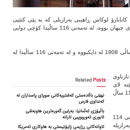
 کانابارۆ لوکاس ڕاهیبی بەرازیلی کە بە پێی کتێبی
گینس بەتەمەنترین کەسی زیندووی جیهان بووە، لە تەمەنی 116 ساڵیدا کۆچی دوایی
کانابارۆ لە 8 ی حوزەیرانی ساڵی 1908 لە دایکبووە و لە تەمەنی 116 ساڵیدا لە
ازناوی
Related
Posts
تە لای
ئیتێل کاتەرهامی لە بەریتانیا کە 115 ساڵ
نهێنی باڵادەستی کەشتییەکانی سوپای پاسداران لە
کەنداوی فارس
باڵیۆزی ئەڵمانیا: بەرلین گەورەترین هاوبەشی
ئابوری ئەورووپیی تارانە
هەروەها ئیزابێل ڕۆزا پێرێزا تەمەنی 114
ەرازیلە
تاوانەکانی ڕژیمی زایۆنیستی بە هاوکاری ئەمریکا