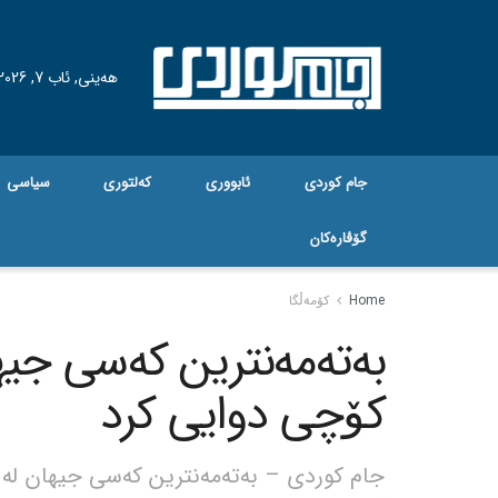
هه‌ینی, ئاب 7, 2026
جام کوردی
ئابووری
کەلتوری
سیاسی
گۆڤاره‌کان
Home
کۆمەڵگا
بەتەمەنترین کەسی جیها
کۆچی دوایی کرد