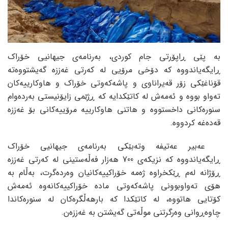
بە پێی ڕاپۆرتی جام کوردی، بەرنامەی جیهانیی خۆراک
ڕایگەیاندووە کە دۆخی مرۆیی لە کەرتی غەززە گەیشتووەتە
قۆناغێکی زۆر قەیراناوی و پاشەکەوتی خۆراک و هاوکارییەکان
تەواو بووە و ئەمەش لە کاتێکدایە کە ڕژێمی زایۆنیستی بەردەوام
سنورەکانی داخستووە و هاتنی هاوکارییە مرۆییەکانی بۆ غەززە
قەدەغە کردووە.
عەبیر عەتیفە وتەبێکی بەرنامەی جیهانیی خۆراک
ڕایگەیاندووە کە نزیکەی 700 هەزار فەڵەستینی لە کەرتی غەززە
ڕۆژانە لەم ڕێکخراوە ژەمە خۆراکییەکانیان وەردەگرت، بەڵام بە
هۆی تەواوبوونی پاشەکەوتی مادە خۆراکییەکانەوە ئەمەش
کۆتایی هاتووە، لە کاتێکدا کە بارهەڵگرەکان لە سنورەکاندا
چاوەڕوانی وەرگرتنی موڵەتی گەیشتن بە غەززەن.