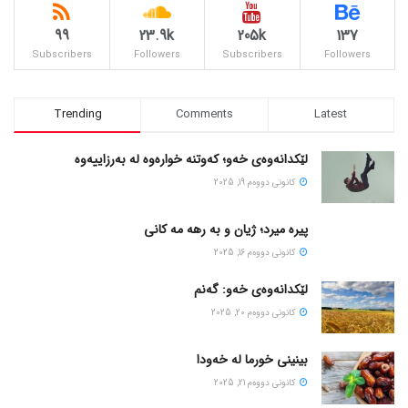
99
23.9k
205k
137
Subscribers
Followers
Subscribers
Followers
Trending
Comments
Latest
لێکدانەوەی خەو؛ کەوتنە خوارەوە لە بەرزاییەوە
كانونی دووه‌م 19, 2025
پیره میرد؛ ژیان و به رهه مه کانی
كانونی دووه‌م 16, 2025
لێکدانەوەی خەو: گەنم
كانونی دووه‌م 20, 2025
بینینی خورما لە خەودا
كانونی دووه‌م 21, 2025