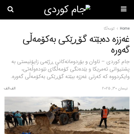
Home
کۆمەڵگا
غەززە دەبێتە گۆڕێکی بەکۆمەڵی
گەورە
جام کوردی – تاوان و بۆردومانەکانی ڕژێمی زایۆنیستی بە
پشتیوانی ئەمریکا و بێدەنگی کۆمەڵگای نێودەوڵەتی،
وایکردووە کە کەرتی غەززە ببێتە گۆڕێکی بەکۆمەڵی گەورە.
نیسان 30, 2025