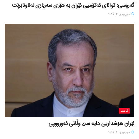
گەروسی: توانای ئەتۆمیی ئێران بە هێزی سەربازی لەناونابرێت
حوزه‌یران 6, 2025
ئاسیا
ئێران هۆشداریی دایە سێ وڵاتی ئەورووپی
حوزه‌یران 6, 2025