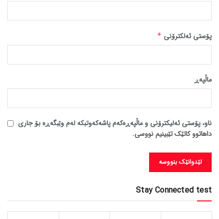
پۆستی ئەلکترۆنی
*
ماڵپه‌ڕ
ناو، پۆستی ئەلیکترۆنی و ماڵپەڕەکەم پاشەکەوتبکە لەم وێبگەڕە بۆ جاری
داهاتوو کاتێک تێبینیم نووسی.
Stay Connected test