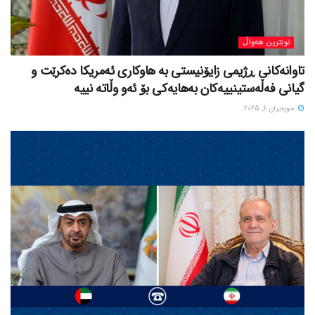
نوێترین هەواڵ
تاوانەکانی ڕژیمی زایۆنیستی بە هاوکاری ئەمریکا دەکرێت و
گیانی فەڵەستینییەکان بەهایەکی بۆ ئەو وڵاتە نییە
حوزه‌یران 6, 2025