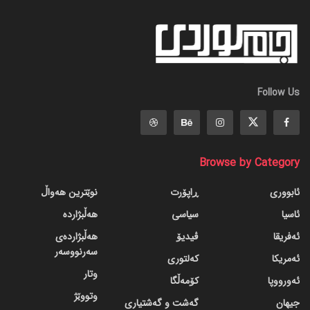
Follow Us
Browse by Category
ئابووری
ڕاپۆرت
نوێترین هەواڵ
ئاسیا
سیاسی
هەڵبژاردە
ئەفریقا
ڤیدیۆ
هەڵبژاردەی
سەرنووسەر
ئەمریکا
کەلتوری
وتار
ئەورووپا
کۆمەڵگا
وتووێژ
جیهان
گه‌شت و گه‌شتیاری