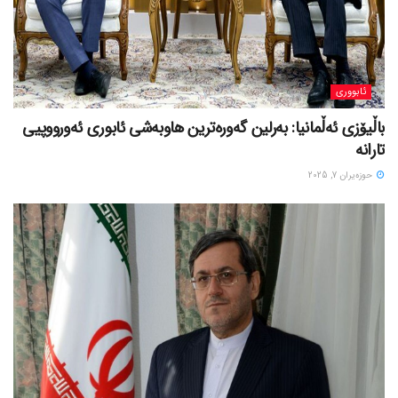
ئابووری
باڵیۆزی ئەڵمانیا: بەرلین گەورەترین هاوبەشی ئابوری ئەورووپیی
تارانە
حوزه‌یران 7, 2025