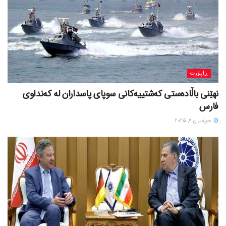
ڕاپۆرت
نهێنی باڵادەستی کەشتییەکانی سوپای پاسداران لە کەنداوی
فارس
حوزه‌یران 7, 2025