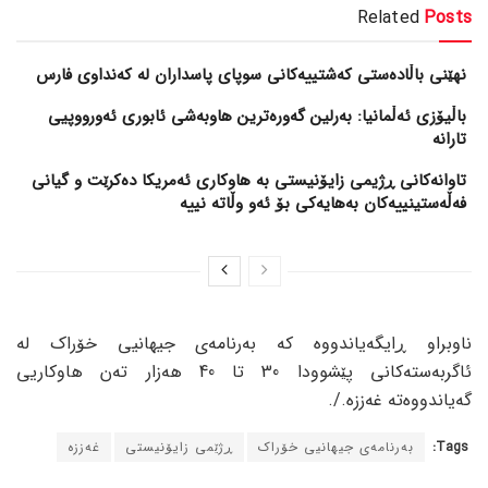
Related
Posts
نهێنی باڵادەستی کەشتییەکانی سوپای پاسداران لە کەنداوی فارس
باڵیۆزی ئەڵمانیا: بەرلین گەورەترین هاوبەشی ئابوری ئەورووپیی
تارانە
تاوانەکانی ڕژیمی زایۆنیستی بە هاوکاری ئەمریکا دەکرێت و گیانی
فەڵەستینییەکان بەهایەکی بۆ ئەو وڵاتە نییە
ناوبراو ڕایگەیاندووە کە بەرنامەی جیهانیی خۆراک لە
ئاگربەستەکانی پێشوودا 30 تا 40 هەزار تەن هاوکاریی
گەیاندووەتە غەززە./.
Tags:
بەرنامەی جیهانیی خۆراک
ڕژێمی زایۆنیستی
غەززە