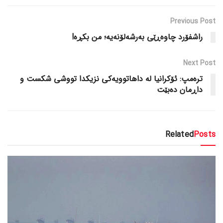
Previous Post
راشفۆرد چاوەڕێی بەرشەلۆنەیە؛ من بکڕە!
Next Post
ترەمپ: ئۆکرانیا لە داهاتوویەکی نزیکدا تووشی شکست و
داڕمان دەبێت
Related
Posts