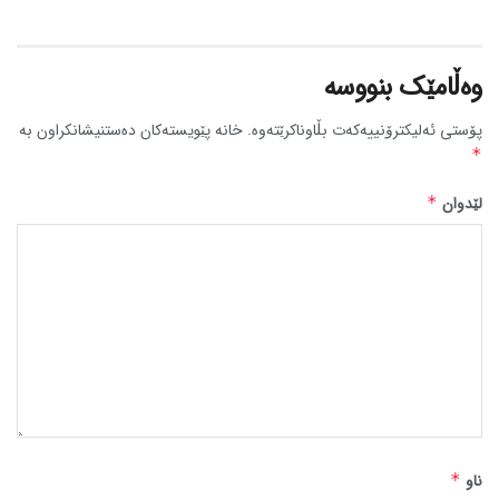
وەڵامێک بنووسە
پۆستی ئەلیکترۆنییەکەت بڵاوناکرێتەوە.
خانە پێویستەکان دەستنیشانکراون بە
*
لێدوان
*
ناو
*