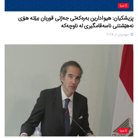
ئاسیا
پزیشکیان: هیوادارین بەرەکەتی جەژنی قوربان ببێتە هۆی
نەهێشتنی ناسەقامگیری لە ناوچەکە
حوزه‌یران 6, 2025
ئاسیا