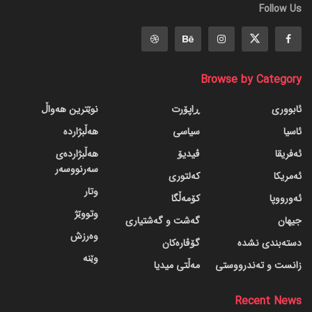
Follow Us
Browse by Category
ئابووری
ڕاپۆرت
نوێترین هەواڵ
ئاسیا
سیاسی
هەڵبژاردە
ئەفریقا
ڤیدیۆ
هەڵبژاردەی
سەرنووسەر
ئەمریکا
کەلتوری
وتار
ئەورووپا
کۆمەڵگا
وتووێژ
جیهان
گه‌شت و گه‌شتیاری
وەرزش
دسته‌بندی نشده
گۆڤاره‌کان
وێنە
زانست و تەندرووستی
مەڵتی میدیا
Recent News