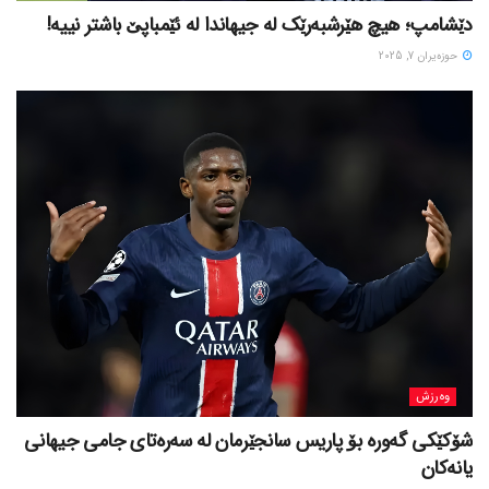
دێشامپ؛ هیچ هێرشبەرێک لە جیهاندا لە ئێمباپێ باشتر نییە!
حوزه‌یران 7, 2025
وەرزش
شۆکێکی گەورە بۆ پاریس سانجێرمان لە سەرەتای جامی جیهانی
یانەکان