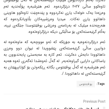
دەکرد، بەڵام ئارکادیوس میلیک گرێبەستەکەی لە گەڵ یوڤێنتوس
تاوەکوو ساڵی 2027 درێژکردەوە. ئەم هێرشبەرە پۆڵەندیە لەم
وەرزەدا یەک خولەک یاری نەکردووە و پێدەچێت تاوەکوو هاوینی
داهاتوو یاری نەکات. میدیا وەرزشییەکان بڵاویانکردەوە کە
هەرچەندە میلیک لە بەرنامەی وەرزشی یوڤێنتوسدا جێگەی نییە،
بەڵام گرێبەستەکەی بۆ ساڵێکی دیکە درێژکراوەتەوە.
ئەم درێژکردنەوەیە بە جۆرێکە کە ئەو مووچەیە کە ماوەتەوە لە
دوایین ساڵی گرێبەستەکەی پێشوویدا لە نیوان دوو وەرزی
داهاتوودا دابەش دەکرێت. ئەم کارە بە مەبەستی پابەندبوون بە
یاساکانی دارایی گیراوەتەبەر. لە گەڵ ئەوەشدا ئەگەری ئەوە هەیە
ئەم هێرشبەرە لە گەڵ یوڤێنتوس بگاتە ڕێکەوتن بۆ کۆتاییهێنان بە
گرێبەستەکەی لە داهاتوودا./.
Tags:
یوڤێنتوس
Previous Post