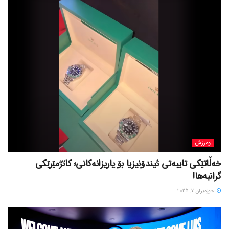
وەرزش
خەڵاتێکی تایبەتی ئیندۆنیزیا بۆ یاریزانەکانی؛ کاتژمێرێکی
گرانبەها!
حوزه‌یران 7, 2025