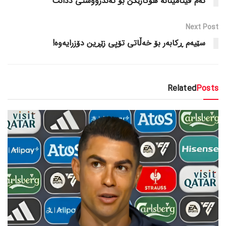
ئەم ڤیتامینانە هۆکارێکن بۆ تەندرووستی ددانت
Next Post
سێیەم ڕکابەر بۆ خەڵاتی تۆپی زێڕین دۆزرایەوە!
Related
Posts