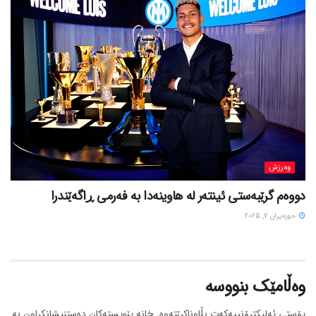
وەرزش
دووەم گرێبەستی ئینتەر لە هاوینەدا بە فەرمی ڕاگەێندرا
حوزه‌یران 7, 2025
وەڵامێک بنووسە
پۆستی ئەلیکترۆنییەکەت بڵاوناکرێتەوە.
خانە پێویستەکان دەستنیشانکراون بە