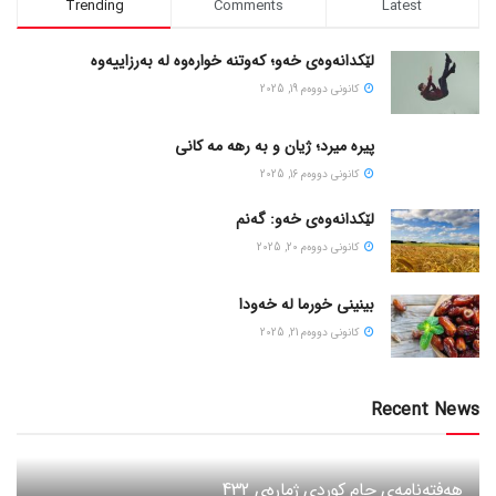
Trending
Comments
Latest
لێکدانەوەی خەو؛ کەوتنە خوارەوە لە بەرزاییەوە
كانونی دووه‌م 19, 2025
پیره میرد؛ ژیان و به رهه مه کانی
كانونی دووه‌م 16, 2025
لێکدانەوەی خەو: گەنم
كانونی دووه‌م 20, 2025
بینینی خورما لە خەودا
كانونی دووه‌م 21, 2025
Recent News
هەفتەنامەی جام کوردی ژمارەی 432