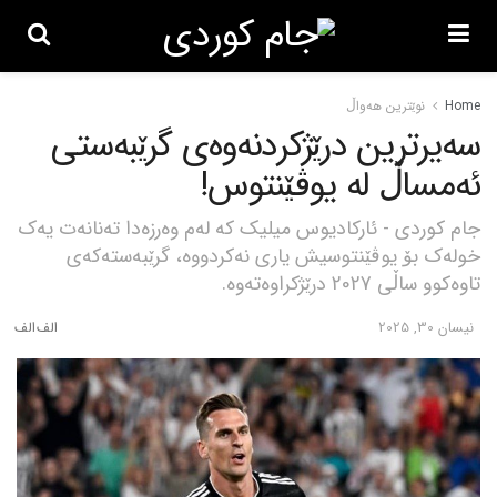
Home
نوێترین هەواڵ
سەیرترین درێژکردنەوەی گرێبەستی
ئەمساڵ لە یوڤێنتوس!
جام کوردی - ئارکادیوس میلیک کە لەم وەرزەدا تەنانەت یەک
خولەک بۆ یوڤێنتوسیش یاری نەکردووە، گرێبەستەکەی
تاوەکوو ساڵی 2027 درێژکراوەتەوە.
نیسان 30, 2025