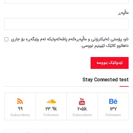
ماڵپه‌ڕ
ناو، پۆستی ئەلیکترۆنی و ماڵپەڕەکەم پاشەکەوتبکە لەم وێبگەڕە بۆ جاری
داهاتوو کاتێک تێبینیم نووسی.
Stay Connected test
99
23.9k
205k
137
Subscribers
Followers
Subscribers
Followers