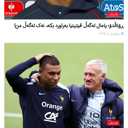
وەرزش
ڕۆناڵدۆ؛ یامال لەگەڵ ڤیتینیا بەراورد بکە، نەک لەگەڵ من!
حوزه‌یران 7, 2025
وەرزش