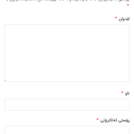
*
لێدوان
*
ناو
*
پۆستی ئەلکترۆنی
*