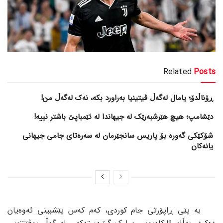
Related
Posts
ڕۆناڵدۆ؛ یامال لەگەڵ ڤیتینیا بەراورد بکە، نەک لەگەڵ من!
دێشامپ؛ هیچ هێرشبەرێک لە جیهاندا لە ئێمباپێ باشتر نییە!
شۆکێکی گەورە بۆ پاریس سانجێرمان لە سەرەتای جامی جیهانی
یانەکان
بە پێی ڕاپۆرتی جام کوردی، کەم کەس پێشبینی ئەوەیان