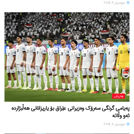
حوزه‌یران 7, 2025
وەرزش
پەیامی گرنگی سەرۆک وەزیرانی عێراق بۆ یاریزانانی هەڵبژارده
ئەو وڵاتە
حوزه‌یران 7, 2025