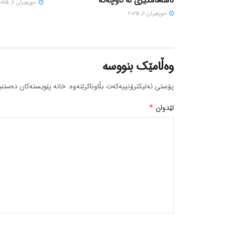
ناسەقامگیری لە ناوچەکە
حوزه‌یران 6, 2025
حوزه‌یران 6, 2025
وەڵامێک بنووسە
پۆستی ئەلیکترۆنییەکەت بڵاوناکرێتەوە.
خانە پێویستەکان دەستنی
لێدوان
*