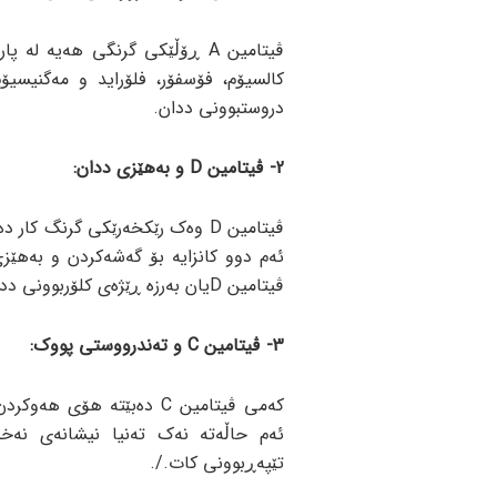
ڤیتامین A ڕۆڵێکی گرنگی هەیە 
کالسیۆم، فۆسفۆر، فلۆراید و مەگنیسیۆم
دروستبوونی ددان.
2- ڤیتامین D و بەهێزی ددان:
ڤیتامین D وەک رێکخەرێکی گرنگ 
ئەم دوو کانزایە بۆ گەشەکردن و بەهێزی
ڤیتامین Dیان بەرزە ڕێژەی کلۆربوونی ددانیان کەمترە.
3- ڤیتامین C و تەندرووستی پووک:
کەمی ڤیتامین C دەبێتە هۆ
ئەم حاڵەتە نەک تەنیا نیشانەی نەخ
تێپەڕبوونی کات./.