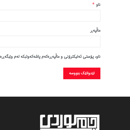
ناو
*
ماڵپه‌ڕ
ناو، پۆستی ئەلیکترۆنی و ماڵپەڕەکەم پاشەکەوتبکە لەم وێبگەڕە 