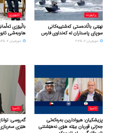
ڕاپۆرت
ئابووری
نهێنی باڵادەستی کەشتییەکانی
باڵیۆزی ئەڵمانی
سوپای پاسداران لە کەنداوی فارس
هاوبەشی ئابور
حوزه‌یران 7, 2025
حوزه‌یران 7, 2025
ئاسیا
ئاسیا
پزیشکیان: هیوادارین بەرەکەتی
گەروسی: توانای
جەژنی قوربان ببێتە هۆی نەهێشتنی
هێزی سەربازی 