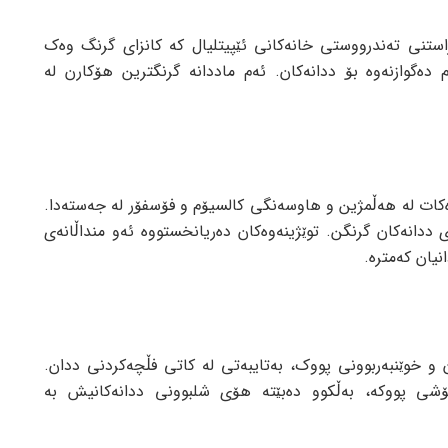
لە پاراستنی تەندرووستی خانەکانی ئێپیتلیال کە کانزای گرنگ وەک
 دەگوازنەوە بۆ ددانەکان. ئەم ماددانە گرنگترین هۆکارن لە
کار دەکات لە هەڵمژین و هاوسەنگی کالسیۆم و فۆسفۆر لە جەستەدا.
 ددانەکان گرنگن. توێژینەوەکان دەریانخستووە ئەو منداڵانەی
ی هەوکردن و خوێنبەربوونی پووک، بەتایبەتی لە کاتی فڵچەکردنی ددان.
ۆشی پووکە، بەڵکوو دەبێتە هۆی شلبوونی ددانەکانیش بە