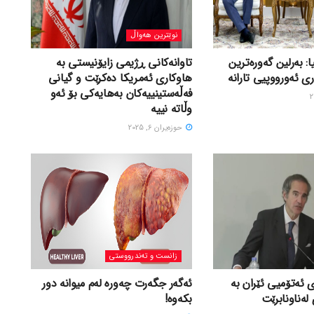
نوێترین هەواڵ
ا: بەرلین گەورەترین
تاوانەکانی ڕژیمی زایۆنیستی بە
ی ئەورووپیی تارانە
هاوکاری ئەمریکا دەکرێت و گیانی
فەڵەستینییەکان بەهایەکی بۆ ئەو
وڵاتە نییە
حوزه‌یران 6, 2025
زانست و تەندرووستی
 ئەتۆمیی ئێران بە
ئەگەر جگەرت چەورە لەم میوانە دور
لەناونابرێت
بکەوە!