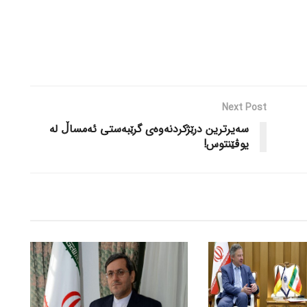
Next Post
سەیرترین درێژکردنەوەی گرێبەستی ئەمساڵ لە
یوڤێنتوس!