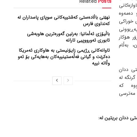
Related
Posts
ازەکانی
 دەمەوە
نهێنی باڵادەستی کەشتییەکانی سوپای پاسداران لە
ی خوراکی
کەنداوی فارس
ەڕبوونی
باڵیۆزی ئەڵمانیا: بەرلین گەورەترین هاوبەشی
ر هۆکار
ئابوری ئەورووپیی تارانە
، بەڵام
تاوانەکانی ڕژیمی زایۆنیستی بە هاوکاری ئەمریکا
دەکرێت و گیانی فەڵەستینییەکان بەهایەکی بۆ ئەو
وڵاتە نییە
تی ددان
رنگە لە
ووە کە
گرتنی ڤیتامین A، D و C مەترسی
تی ددان بریتین لە: