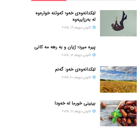
لێکدانەوەی خەو؛ کەوتنە خوارەوە
لە بەرزاییەوە
كانونی دووه‌م 19, 2025
پیره میرد؛ ژیان و به رهه مه کانی
كانونی دووه‌م 16, 2025
لێکدانەوەی خەو: گەنم
كانونی دووه‌م 20, 2025
بینینی خورما لە خەودا
كانونی دووه‌م 21, 2025