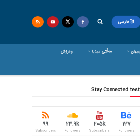
فارسی
یهان
مەڵتی میدیا
وەرزش
Stay Connected test
99
23.9k
205k
137
Subscribers
Followers
Subscribers
Followers