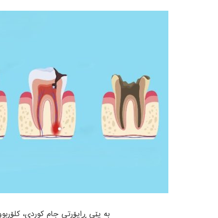
بە پێی ڕاپۆرتی جام کوردی، کلۆربو