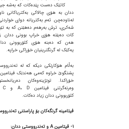
کاتێک دەست پێدەکات کە بەشە جیاو
ددان بە هۆی چالاکی بەکتریاکانی ناو
لەناودەچن. ئەم بەکتریانە دوای خواردن
شەکری، ترش بەرهەم دەهێنن کە بە تێپ
کات دەبێتە هۆی خراپ بوونی ددان. زۆ
هەن کە دەبنە هۆی کلۆربوونی ددان
یەکێک لە گرنگترینیان خۆراکی خراپە.
بەڵام هۆکارێکی دیکه کە لە تەندرووس
پشتگوێ خراوە کەمی هەندێک ڤیتامین گ
خۆراکدا. توێژینەوەکان دەریانخست
وەرنە
کلۆربوونی ددان زیاد دەکات.
ڤیتامینە گرنگەکان بۆ پاراستنی تەندرووس
1- ڤیتامین A و تەندرووستی ددان: