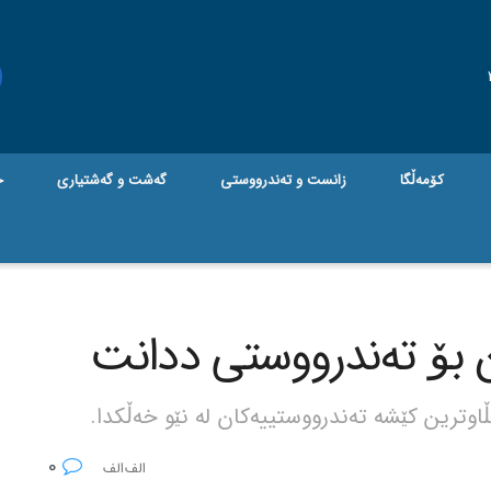
کۆمەڵگا
زانست و تەندرووستی
گه‌شت و گه‌شتیاری
ج
کن بۆ تەندرووستی ددانت
ڵاوترین کێشە تەندرووستییەکان لە نێو خەڵکدا.
0