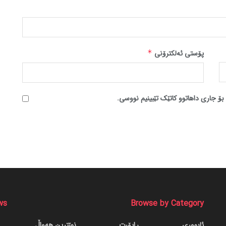
پۆستی ئەلکترۆنی
*
بۆ جاری داهاتوو کاتێک تێبینیم نووسی.
ws
Browse by Category
ئابووری
ڕاپۆرت
نوێترین هەواڵ