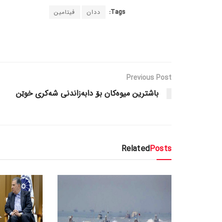
Tags:
ددان
ڤیتامین
Previous Post
باشترین میوەکان بۆ دابەزاندنی شەکری خوێن
Related
Posts