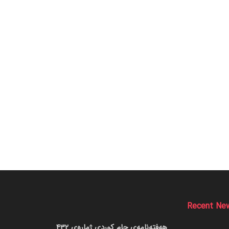
Recent Ne
هەفتەنامەی جام کوردی ژمارەی 432