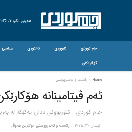
هه‌ینی, ئاب 7, 2026
جام کوردی
ئابووری
کەلتوری
سیاسی
گۆڤاره‌کان
Home
زانست و تەندرووستی
ئەم ڤیتامینانە هۆکارێ
جام کوردی - کلۆربوونی ددان یەکێکە لە بەرب
نیسان 30, 2025
in
زانست و تەندرووستی
,
نوێترین هەواڵ