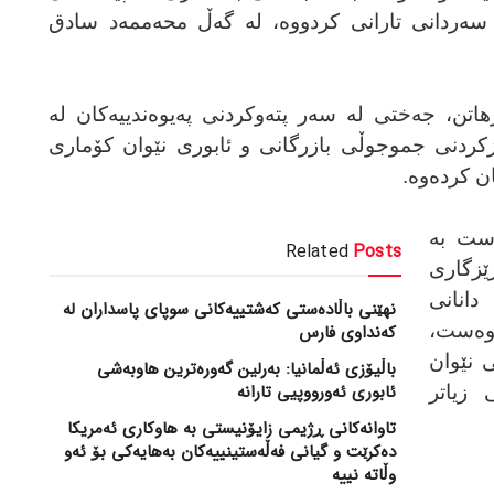
ێودەوڵەتی ئێران ئێکسپۆ 2025 سەردانی تارانی کردووە، لە گەڵ محەممەد سادق
رهاتن، جەختی لە سەر پتەوکردنی پەیوەندییەکان لە
زکردنی جموجوڵی بازرگانی و ئابوری نێوان کۆماری
ن کردەوە.
است بە
Related
Posts
ێزگاری
دانانی
نهێنی باڵادەستی کەشتییەکانی سوپای پاسداران لە
وەست،
کەنداوی فارس
ی نێوان
باڵیۆزی ئەڵمانیا: بەرلین گەورەترین هاوبەشی
ئابوری ئەورووپیی تارانە
 زیاتر
تاوانەکانی ڕژیمی زایۆنیستی بە هاوکاری ئەمریکا
دەکرێت و گیانی فەڵەستینییەکان بەهایەکی بۆ ئەو
وڵاتە نییە