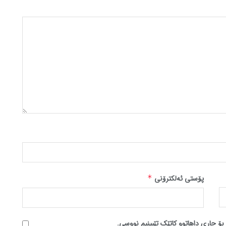
پۆستی ئەلکترۆنی
*
بۆ جاری داهاتوو کاتێک تێبینیم نووسی.