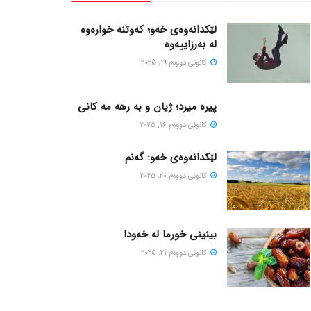
لێکدانەوەی خەو؛ کەوتنە خوارەوە
لە بەرزاییەوە
كانونی دووه‌م 19, 2025
پیره میرد؛ ژیان و به رهه مه کانی
كانونی دووه‌م 16, 2025
لێکدانەوەی خەو: گەنم
كانونی دووه‌م 20, 2025
بینینی خورما لە خەودا
كانونی دووه‌م 21, 2025