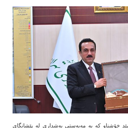
مێد خۆشناو کە بە مەبەستی بەشداری لە پێشانگای