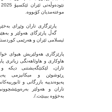
ن
موعتەمدیان کۆبووە.
پارێزگاری تاران وێڕای بەخێ
گەڵ پارێزگای هەولێر و بەهێ
ئیسلامی ئێران و هەرێمی کوردستا
پارێزگاری هەولێریش هیوای خو
هاوکاری و هاوئاهەنگی زیاتری پار
تاران، لێکتێگەیشتنی دیکە و 
ڕێوشوێن و میکانیزمی پەی
پەیوەندییە بازرگانی و ئابورییەکان
تاران و هەولێر بەرەوپێشچوونی
بەخۆوە ببینێت./.