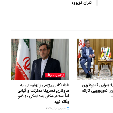
ئێران کۆبووە
نوێترین هەواڵ
ا: بەرلین گەورەترین
تاوانەکانی ڕژیمی زایۆنیستی بە
ی ئەورووپیی تارانە
هاوکاری ئەمریکا دەکرێت و گیانی
فەڵەستینییەکان بەهایەکی بۆ ئەو
وڵاتە نییە
حوزه‌یران 6, 2025