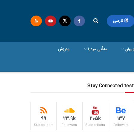
فارسی
یهان
مەڵتی میدیا
وەرزش
Stay Connected test
99
23.9k
205k
137
Subscribers
Followers
Subscribers
Followers