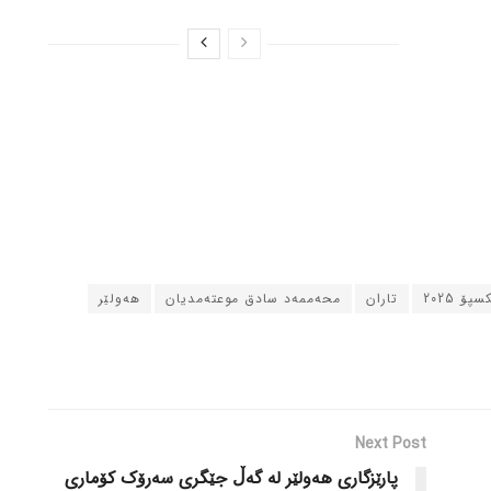
ۆ 2025
تاران
محەممەد سادق موعتەمدیان
هەولێر
Next Post
پارێزگاری هەولێر لە گەڵ جێگری سەرۆک کۆماری