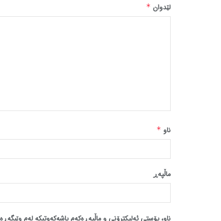
لێدوان
*
ناو
*
ماڵپه‌ڕ
ناو، پۆستی ئەلیکترۆنی و ماڵپەڕەکەم پاشەکەوتبکە لەم وێبگەڕە 