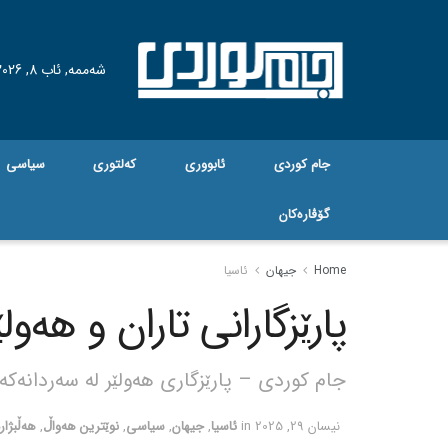
شەممە, ئاب 8, 2026
جام کوردی
ئابووری
کەلتوری
سیاسی
گۆڤاره‌کان
Home
جیهان
ئاسیا
پارێزگارانی تاران و هەول
جام کوردی – پارێزگاری هەولێر لە سەردانەکەید
نیسان 29, 2025
in
ئاسیا
,
جیهان
,
سیاسی
,
نوێترین هەواڵ
,
هەڵبژار