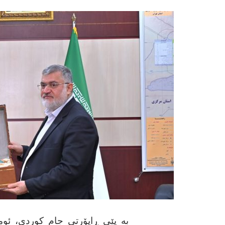
بە پێی ڕاپۆرتی جام کوردی، ئو