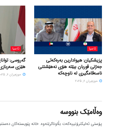
ئاسیا
ئاسیا
پزیشکیان: هیوادارین بەرەکەتی
گەروسی: توانای
جەژنی قوربان ببێتە هۆی نەهێشتنی
هێزی سەربازی 
ناسەقامگیری لە ناوچەکە
حوزه‌یران 6, 2025
حوزه‌یران 6, 2025
وەڵامێک بنووسە
پۆستی ئەلیکترۆنییەکەت بڵاوناکرێتەوە.
خانە پێویستەکان دەستنی