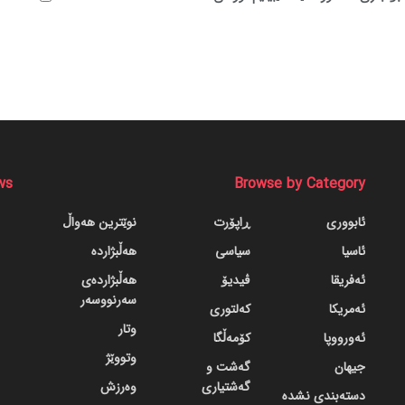
ws
Browse by Category
ئابووری
ڕاپۆرت
نوێترین هەواڵ
ئاسیا
سیاسی
هەڵبژاردە
ئەفریقا
ڤیدیۆ
هەڵبژاردەی
سەرنووسەر
ئەمریکا
کەلتوری
وتار
ئەورووپا
کۆمەڵگا
وتووێژ
جیهان
گه‌شت و
گه‌شتیاری
وەرزش
دسته‌بندی نشده