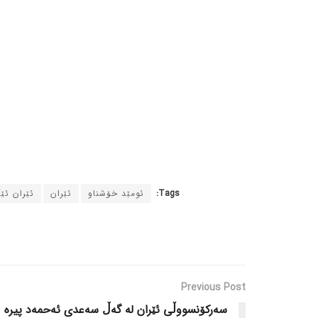
Tags:
ئومێد خۆشناو
ئێران
ئێران ئێکسپ
Previous Post
سەرکۆنسووڵی ئێران لە گەڵ سەعدی ئەحمەد پیرە