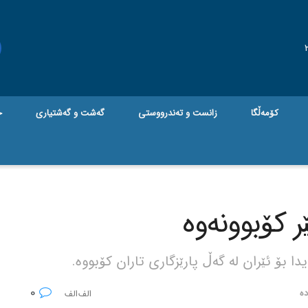
کۆمەڵگا
زانست و تەندرووستی
گه‌شت و گه‌شتیاری
ج
ێر کۆبوونەوە
ا بۆ ئێران لە گەڵ پارێزگاری تاران کۆبووە.
0
دە