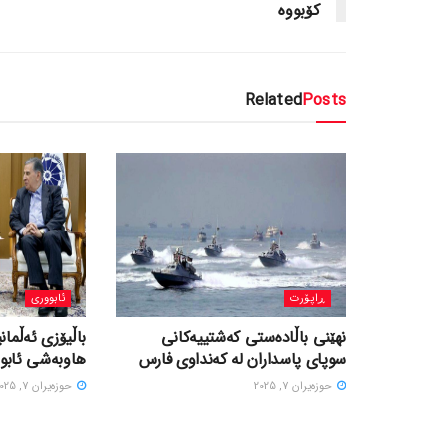
کۆبووە
Related
Posts
ڕاپۆرت
ئابووری
نهێنی باڵادەستی کەشتییەکانی
باڵیۆزی ئەڵمانی
سوپای پاسداران لە کەنداوی فارس
هاوبەشی ئابور
حوزه‌یران 7, 2025
حوزه‌یران 7, 2025