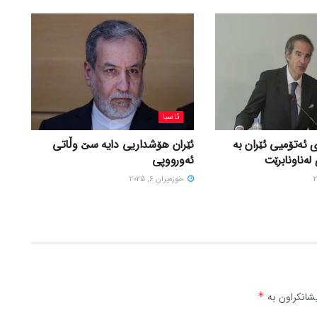
ئاسیا
 ئەتۆمیی ئێران بە
ئێران هۆشداریی دایە سێ وڵاتی
لەناونابرێت
ئەورووپی
حوزه‌یران 6, 2025
شانکراون بە
*