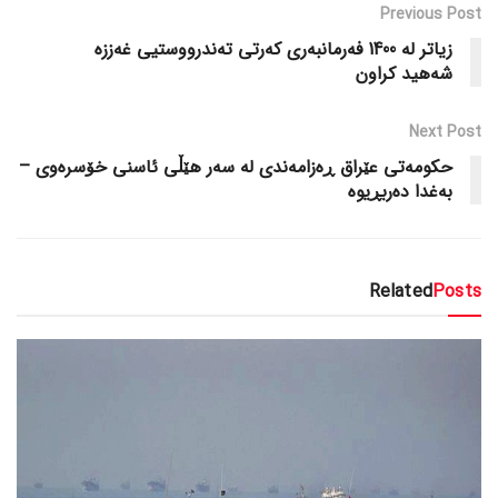
Previous Post
زیاتر لە 1400 فەرمانبەری کەرتی تەندرووستیی غەززە
شەهید کراون
Next Post
حکومەتی عێراق ڕەزامەندی لە سەر هێڵی ئاسنی خۆسرەوی –
بەغدا دەربڕیوە
Related
Posts