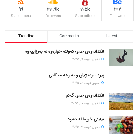
99
23.9k
205k
137
Subscribers
Followers
Subscribers
Followers
Trending
Comments
Latest
لێکدانەوەی خەو؛ کەوتنە خوارەوە لە بەرزاییەوە
كانونی دووه‌م 19, 2025
پیره میرد؛ ژیان و به رهه مه کانی
كانونی دووه‌م 16, 2025
لێکدانەوەی خەو: گەنم
كانونی دووه‌م 20, 2025
بینینی خورما لە خەودا
كانونی دووه‌م 21, 2025