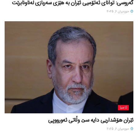
گەروسی: توانای ئەتۆمیی ئێران بە هێزی سەربازی لەناونابرێت
حوزه‌یران 6, 2025
ئاسیا
ئێران هۆشداریی دایە سێ وڵاتی ئەورووپی
حوزه‌یران 6, 2025