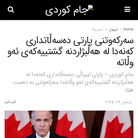
Home
جیهان
ئەمریکا
سەرکەوتنی پارتی دەسەڵاتداری
کەنەدا لە هەڵبژاردنە گشتییەکەی ئەو
وڵاتە
جام کوردی – پارتی لیبراڵی دەسەڵاتداری کەنەدا لە
هەڵبژاردنە گشتییەکەی ئەو وڵاتەدا سەرکەوتنی بە دەست
هێنا.
نیسان 29, 2025