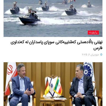
ڕاپۆرت
نهێنی باڵادەستی کەشتییەکانی سوپای پاسداران لە کەنداوی
فارس
حوزه‌یران 7, 2025