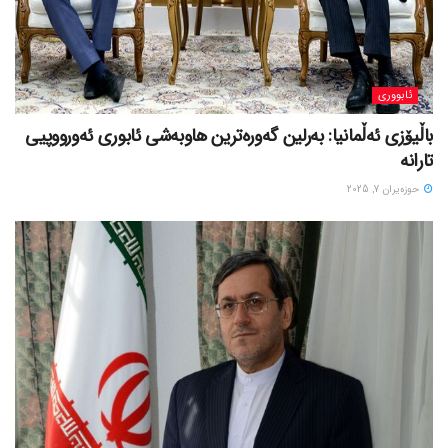
ئابووری
باڵیۆزی ئەڵمانیا: بەرلین گەورەترین هاوبەشی ئابوری ئەورووپیی
تارانە
حوزه‌یران 7, 2025