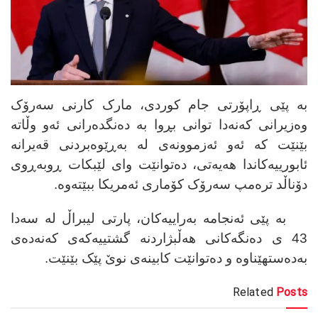
بە پێی ڕاپۆرتی جام کوردی، مارک کارنی سەرۆک
وەزیرانی کەنەدا توانی بڕوا بە دەنگدەرانی ئەو وڵاتە
بێنێت کە ئەو ئەزموونەی لە بەڕێوەبردنی قەیرانە
ئابورییەکاندا هەیەتی، دەتوانێت وای لێبکات ڕوبەڕوی
دۆناڵد ترەمپ سەرۆک کۆماری ئەمریکا ببێتەوە.
بە پێی ئەنجامە بەراییەکان، پارتی لیبراڵ لە سەدا
43 ی دەنگەکانی هەڵبژاردنە گشتییەکەی کەنەدەی
بەدەستهێناوە و دەتوانێت کابینەی نوێ پێک بێنێت.
Related
Posts