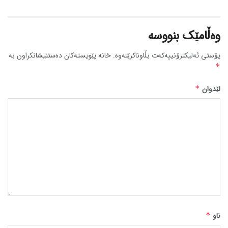
وەڵامێک بنووسە
پۆستی ئەلیکترۆنییەکەت بڵاوناکرێتەوە.
خانە پێویستەکان دەستنیشانکراون بە
*
لێدوان
*
ناو
*