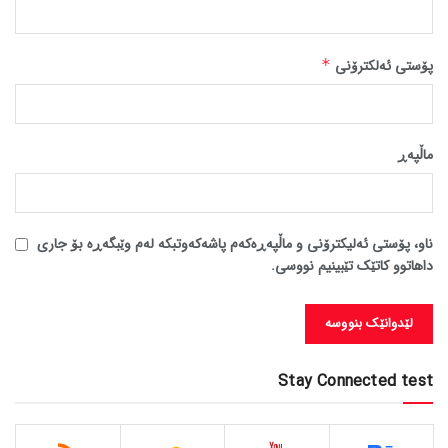
پۆستی ئەلکترۆنی
*
ماڵپه‌ڕ
ناو، پۆستی ئەلیکترۆنی و ماڵپەڕەکەم پاشەکەوتبکە لەم وێبگەڕە بۆ جاری
داهاتوو کاتێک تێبینیم نووسی.
Stay Connected test