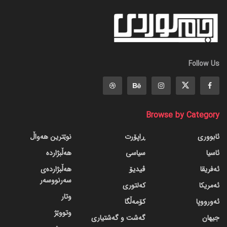
Follow Us
Browse by Category
ئابووری
ڕاپۆرت
نوێترین هەواڵ
ئاسیا
سیاسی
هەڵبژاردە
ئەفریقا
ڤیدیۆ
هەڵبژاردەی
سەرنووسەر
ئەمریکا
کەلتوری
وتار
ئەورووپا
کۆمەڵگا
وتووێژ
جیهان
گه‌شت و گه‌شتیاری