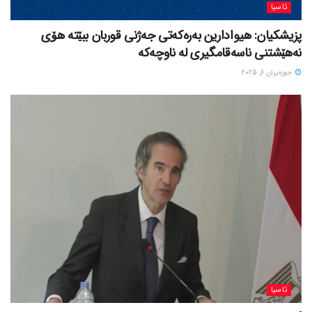
ئاسیا
پزیشکیان: هیوادارین بەرەکەتی جەژنی قوربان ببێتە هۆی
نەهێشتنی ناسەقامگیری لە ناوچەکە
حوزه‌یران 6, 2025
ئاسیا