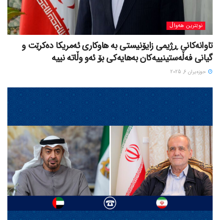
نوێترین هەواڵ
تاوانەکانی ڕژیمی زایۆنیستی بە هاوکاری ئەمریکا دەکرێت و
گیانی فەڵەستینییەکان بەهایەکی بۆ ئەو وڵاتە نییە
حوزه‌یران 6, 2025