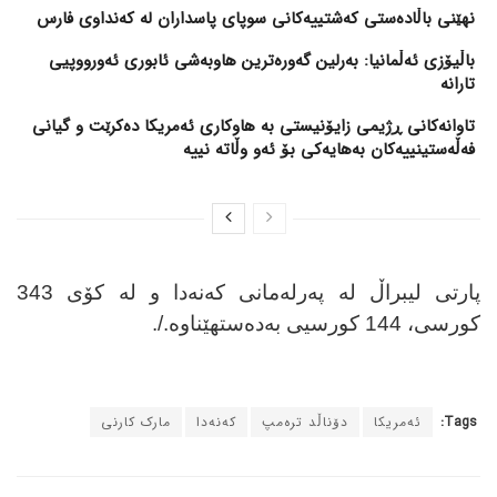
نهێنی باڵادەستی کەشتییەکانی سوپای پاسداران لە کەنداوی فارس
باڵیۆزی ئەڵمانیا: بەرلین گەورەترین هاوبەشی ئابوری ئەورووپیی
تارانە
تاوانەکانی ڕژیمی زایۆنیستی بە هاوکاری ئەمریکا دەکرێت و گیانی
فەڵەستینییەکان بەهایەکی بۆ ئەو وڵاتە نییە
پارتی لیبراڵ لە پەرلەمانی کەنەدا و لە کۆی 343
کورسی، 144 کورسیی بەدەستهێناوە./.
Tags:
ئەمریکا
دۆناڵد ترەمپ
کەنەدا
مارک کارنی