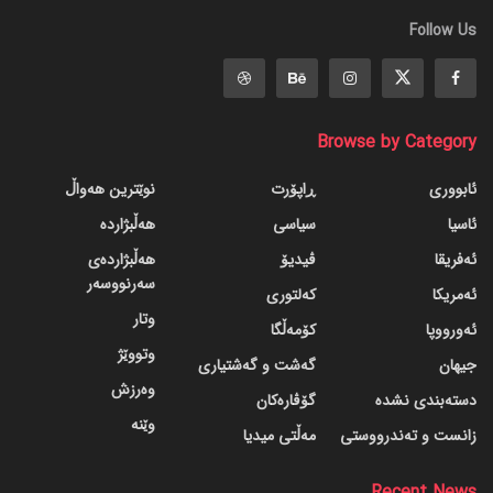
Follow Us
Browse by Category
ئابووری
ڕاپۆرت
نوێترین هەواڵ
ئاسیا
سیاسی
هەڵبژاردە
ئەفریقا
ڤیدیۆ
هەڵبژاردەی
سەرنووسەر
ئەمریکا
کەلتوری
وتار
ئەورووپا
کۆمەڵگا
وتووێژ
جیهان
گه‌شت و گه‌شتیاری
وەرزش
دسته‌بندی نشده
گۆڤاره‌کان
وێنە
زانست و تەندرووستی
مەڵتی میدیا
Recent News