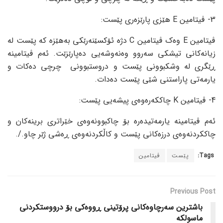
3- ڤیتامین E هێزی پارێزەری پێست:
ڤیتامین E وەک ڤیتامین C دژە ئۆکسێنەرێکی بەهێزە کە پێست لە
زیانەکانی تیشکی سەروو وەنەوشەیی دەپارێزێت. ئەم ڤیتامینە
ڕێگری لە وشکبوونی پێست و دروستبوونی چرچی دەکات و
یارمەتی پاراستنی شێی پێست دەدات.
4- ڤیتامین K چاککەرەوەی پیشەیی پێست:
ئەم ڤیتامینە یارمەتیدەرە بۆ چاکبوونەوەی خێراتری برینەکان و
چاککردنەوەی درزەکانی پێست و کاڵکردنەوەی ڕەشی ژێر چاو./.
Tags:
پێست
ڤیتامین
Previous Post
باشترین سەرچاوەکانی پرۆتینی ڕووەکی بۆ درووستکردنی
ماسولکە