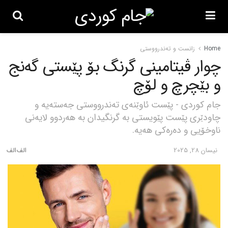
Home
زانست و تەندرووستی
چوار ڤیتامینی گرنگ بۆ پێستی گەنج
و بێچرچ و لۆچ
جام کوردی - پێست ئاوێنەی تەندرووستی جەستەیە و
چاودێری پێست پێویستی بە گرنگیدان بە هەردوو لایەنی
ناوخۆیی و دەرەکی هەیە.
نیسان 28, 2025