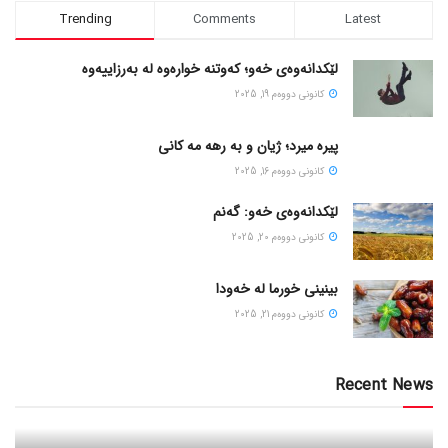
Trending
Comments
Latest
لێکدانەوەی خەو؛ کەوتنە خوارەوە لە بەرزاییەوە
كانونی دووه‌م 19, 2025
پیره میرد؛ ژیان و به رهه مه کانی
كانونی دووه‌م 16, 2025
لێکدانەوەی خەو: گەنم
كانونی دووه‌م 20, 2025
بینینی خورما لە خەودا
كانونی دووه‌م 21, 2025
Recent News