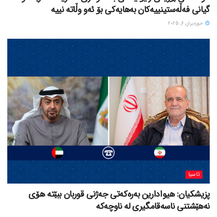
گیانی فەڵەستینییەکان بەهایەکی بۆ ئەو وڵاتە نییە
حوزه‌یران 6, 2025
ئاسیا
پزیشکیان: هیوادارین بەرەکەتی جەژنی قوربان ببێتە هۆی
نەهێشتنی ناسەقامگیری لە ناوچەکە