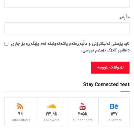
ماڵپه‌ڕ
ناو، پۆستی ئەلیکترۆنی و ماڵپەڕەکەم پاشەکەوتبکە لەم وێبگەڕە بۆ جاری
داهاتوو کاتێک تێبینیم نووسی.
Stay Connected test
99
23.9k
205k
137
Subscribers
Followers
Subscribers
Followers