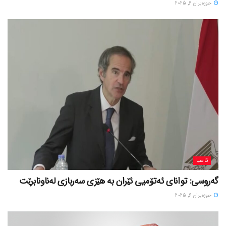
حوزه‌یران 6, 2025
ئاسیا
گەروسی: توانای ئەتۆمیی ئێران بە هێزی سەربازی لەناونابرێت
حوزه‌یران 6, 2025