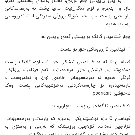
بە پێی ڕاپۆرتی جام کوردی، ئەگەر بەدوای پێستێکی نەرم،
تازە و بێچرچ و لۆچ دەگەڕێیت، تەنیا پشت بە بەرهەمەکانی
پاراستنی پێست مەبەستە. خۆراک ڕۆڵی سەرەکی لە تەندرووستی
پێستدا هەیە.
چوار ڤیتامینی گرنگ بۆ پێستی گەنج بریتین له:
1- ڤیتامین D ڕووناکی خۆر بۆ پێست:
ڤیتامین D کە بە ڤیتامینی تیشکی خۆر ناسراوە، کاتێک پێست
دەکەوێتە بەر تیشکی خۆر بەرهەمدێت. ئەم ڤیتامینە ڕۆڵێکی
گرنگی هەیە لە بەرهەمهێنانی خانەی نوێ و تەندروست و
یارمەتیدەرە بۆ چارەسەرکردنی نەخۆشییەکانی پێست وەک
نەخۆشی psoriasis.
2- ڤیتامین C گەنجێتی پێست دەپارێزێت:
ڤیتامین C دژە ئۆکسێنەرێکی بەهێزە کە یارمەتی بەرهەمهێنانی
کۆلاجین دەدات. کۆلاجین پرۆتینێکە کە نەرمی و بەهێزی به
پێست دەبەخشێت و ڕێگە لە چرچی و لۆچی دەگرێت.