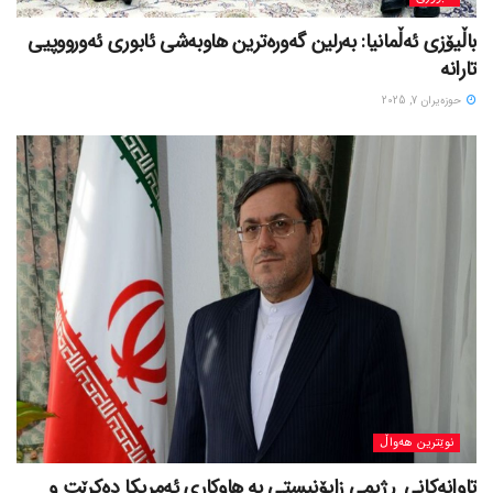
باڵیۆزی ئەڵمانیا: بەرلین گەورەترین هاوبەشی ئابوری ئەورووپیی
تارانە
حوزه‌یران 7, 2025
نوێترین هەواڵ
تاوانەکانی ڕژیمی زایۆنیستی بە هاوکاری ئەمریکا دەکرێت و