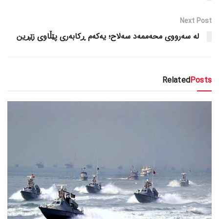
Next Post
لە سەرووی محەممەد سەلاح؛ یەکەم ڕکابەری پێڵاوی زێڕین
Related
Posts