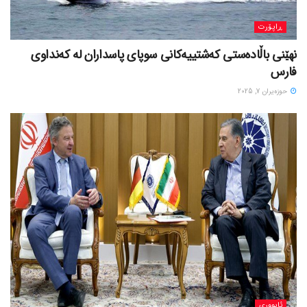
ڕاپۆرت
نهێنی باڵادەستی کەشتییەکانی سوپای پاسداران لە کەنداوی
فارس
حوزه‌یران 7, 2025
ئابووری