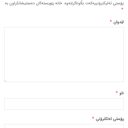
پۆستی ئەلیکترۆنییەکەت بڵاوناکرێتەوە.
خانە پێویستەکان دەستنیشانکراون بە
*
لێدوان
*
ناو
*
پۆستی ئەلکترۆنی
*