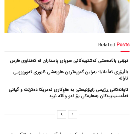
Related
Posts
نهێنی باڵادەستی کەشتییەکانی سوپای پاسداران لە کەنداوی فارس
باڵیۆزی ئەڵمانیا: بەرلین گەورەترین هاوبەشی ئابوری ئەورووپیی
تارانە
تاوانەکانی ڕژیمی زایۆنیستی بە هاوکاری ئەمریکا دەکرێت و گیانی
فەڵەستینییەکان بەهایەکی بۆ ئەو وڵاتە نییە