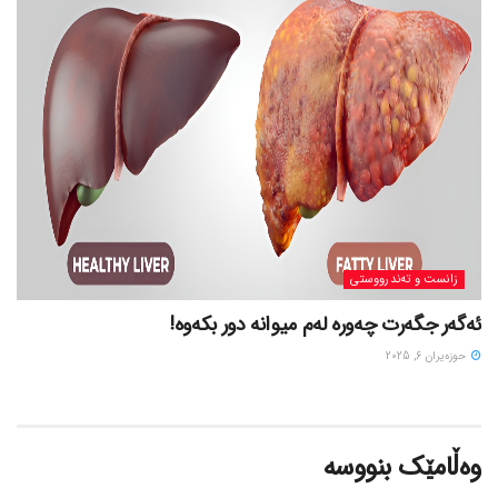
زانست و تەندرووستی
ئەگەر جگەرت چەورە لەم میوانە دور بکەوە!
حوزه‌یران 6, 2025
وەڵامێک بنووسە