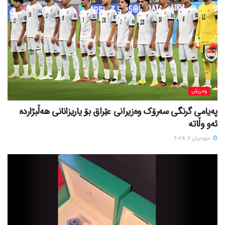
وەرزش
پەیامی گرنگی سەرۆک وەزیرانی عێراق بۆ یاریزانانی هەڵبژارده
ئەو وڵاتە
حوزه‌یران 7, 2025