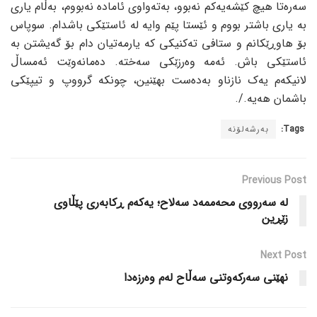
سەرەتا هیچ کێشەیەکم نەبوو، بەتەواوی ئامادە نەبووم، بەڵام یاری
بە یاری باشتر بووم و ئێستا پێم وایە لە ئاستێکی باشدام. سوپاس
بۆ هاوڕێکانم و ستافی تەکنیکی کە یارمەتیان دام بۆ گەیشتن بە
ئاستێکی باش. ئەمە وەرزێکی سەختە. دەمانەوێت ئەمساڵ
لانیکەم یەک نازناو بەدەست بهێنین، چونکە گرووپ و تیپێکی
باشمان هەیە./.
Tags:
بەرشەلۆنە
Previous Post
لە سەرووی محەممەد سەلاح؛ یەکەم ڕکابەری پێڵاوی
زێڕین
Next Post
نهێنی سەرکەوتنی سەڵاح لەم وەرزەدا