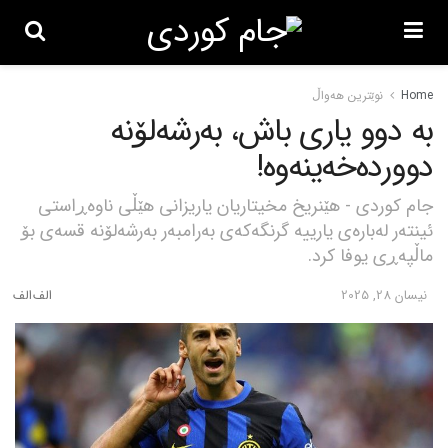
Home
نوێترین هەواڵ
بە دوو یاری باش، بەرشەلۆنە
دووردەخەینەوە!
جام کوردی - هێنریخ مخیتاریان یاریزانی هێڵی ناوەڕاستی
ئینتەر لەبارەی یارییە گرنگەکەی بەرامبەر بەرشەلۆنە قسەی بۆ
ماڵپەڕی یوفا کرد.
نیسان 28, 2025