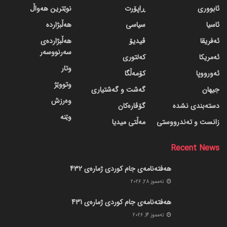
ئابووری
ڕاپۆرت
نوێترین هەواڵ
ئاسیا
سیاسی
هەڵبژاردە
ئەفریقا
ڤیدیۆ
هەڵبژاردەی
سەرنووسەر
ئەمریکا
کەلتوری
وتار
ئەورووپا
کۆمەڵگا
وتووێژ
جیهان
گه‌شت و گه‌شتیاری
وەرزش
دسته‌بندی نشده
گۆڤاره‌کان
وێنە
زانست و تەندرووستی
مەڵتی میدیا
Recent News
هەفتەنامەی جام کوردی ژمارەی 432
ته‌مموز 28, 2026
هەفتەنامەی جام کوردی ژمارەی 431
ته‌مموز 14, 2026