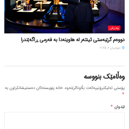
وەرزش
دووەم گرێبەستی ئینتەر لە هاوینەدا بە فەرمی ڕاگەێندرا
حوزه‌یران 7, 2025
وەڵامێک بنووسە
پۆستی ئەلیکترۆنییەکەت بڵاوناکرێتەوە.
خانە پێویستەکان دەستنیشانکراون بە
*
لێدوان
*