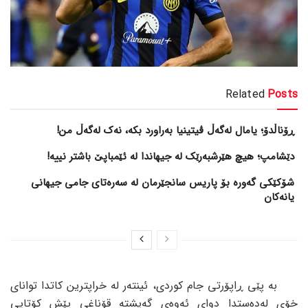
Related
Posts
ڕۆناڵدۆ؛ یامال لەگەڵ ڤیتینیا بەراورد بکە، نەک لەگەڵ من!
دێشامپ؛ هیچ هێرشبەرێک لە جیهاندا لە ئێمباپێ باشتر نییە!
شۆکێکی گەورە بۆ پاریس سانجێرمان لە سەرەتای جامی جیهانی
یانەکان
بە پێی ڕاپۆرتی جام کوردی، ئینتەر لە خراپترین کاتدا توانای
خۆی لەدەستدا دوای ئەوەی گەیشتە قۆناغی پێش کۆتایی