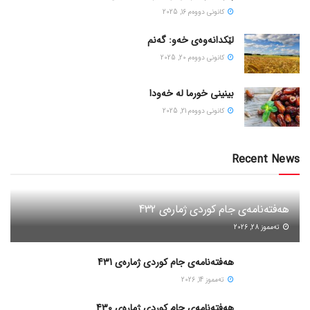
كانونی دووه‌م 16, 2025
لێکدانەوەی خەو: گەنم
كانونی دووه‌م 20, 2025
بینینی خورما لە خەودا
كانونی دووه‌م 21, 2025
Recent News
هەفتەنامەی جام کوردی ژمارەی 432
ته‌مموز 28, 2026
هەفتەنامەی جام کوردی ژمارەی 431
ته‌مموز 14, 2026
هەفتەنامەی جام کوردی ژمارەی 430