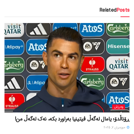
Related
Posts
وەرزش
ڕۆناڵدۆ؛ یامال لەگەڵ ڤیتینیا بەراورد بکە، نەک لەگەڵ من!
حوزه‌یران 7, 2025