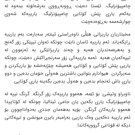
چامپیۆنزلیگ. ئێستا دەبێت ڕووبەڕووی بەرشەلۆنە ببنەوە لە
یەکەم یاری پێش کۆتایی چامپیۆنزلیگ. یارییەکە شەوی
چوارشەممە بەڕێوەدەچێت.
مخیتاریان یاریزانی هێڵی ناوەڕاستی ئینتەر سەبارەت بەم یارییە
ڕایگەیاند: ئەم یارییە ئاسان نابێت چونکە ئەوان تیپێکی زۆر گەنج
و بەهرەمەندیان هەیە و چەند یاریزانێکی بە ئەزموون لە
تیپەکەیان هەیە. ئەمە یارییەکی زۆر سەرنجڕاکێش دەبێت، چونکە
یاریی پێش کۆتایی و کۆتایی هەمیشە چێژبەخشە بۆ یاریکردن و
سەیرکردن. هیوادارم بتوانین باشترین هەوڵی خۆمان بدەین و دوو
یاری باش ئەنجام بدەین و هەوڵ بدەین بگەینە یاری کۆتایی.
ناوبراو وتیشی: بۆ ئێمە، هەموو یارییەک زۆر گرنگە. گرنگ نییە لە
چامپیۆنزلیگ یاری بکەین یان جامی ئیتالیا، چونکە لە کۆتاییدا
هەموو یاریەکان گرنگن. بۆیە بەهەمان جددی بەدواداچوون بۆ
ئەم یارییە دەکەین وەک یاریی بەرامبەر بایرن میونشن و تیپەکانی
دیکه لە قۆناغی گرووپەکاندا.