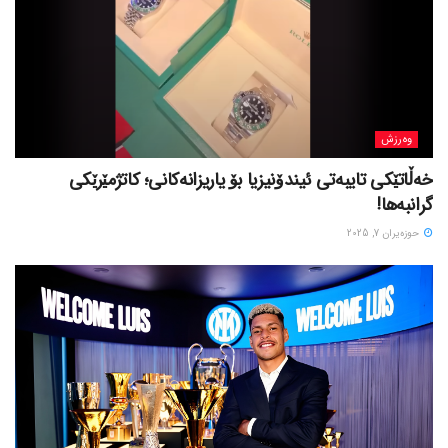
وەرزش
خەڵاتێکی تایبەتی ئیندۆنیزیا بۆ یاریزانەکانی؛ کاتژمێرێکی
گرانبەها!
حوزه‌یران 7, 2025