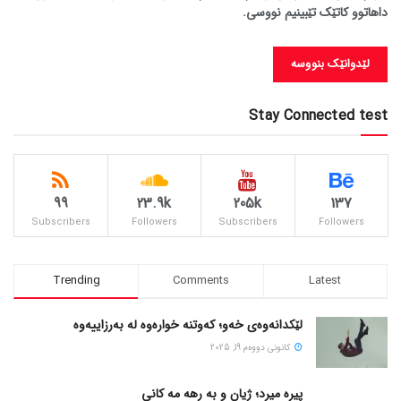
داهاتوو کاتێک تێبینیم نووسی.
Stay Connected test
99
23.9k
205k
137
Subscribers
Followers
Subscribers
Followers
Trending
Comments
Latest
لێکدانەوەی خەو؛ کەوتنە خوارەوە لە بەرزاییەوە
كانونی دووه‌م 19, 2025
پیره میرد؛ ژیان و به رهه مه کانی