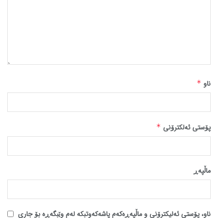
ناو
*
پۆستی ئەلکترۆنی
*
ماڵپه‌ڕ
ناو، پۆستی ئەلیکترۆنی و ماڵپەڕەکەم پاشەکەوتبکە لەم وێبگەڕە بۆ جاری