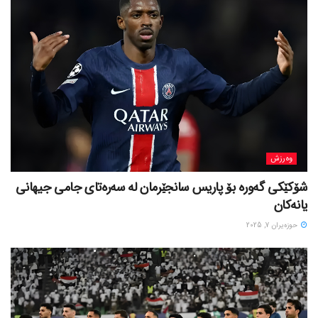
وەرزش
شۆکێکی گەورە بۆ پاریس سانجێرمان لە سەرەتای جامی جیهانی
یانەکان
حوزه‌یران 7, 2025