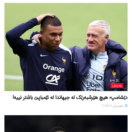
وەرزش
دێشامپ؛ هیچ هێرشبەرێک لە جیهاندا لە ئێمباپێ باشتر نییە!
حوزه‌یران 7, 2025