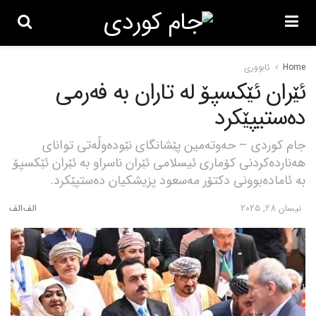
Home
ئابووری
ئێران ئێکسپۆ لە تاران بە فەرمی
دەستیپێکرد
جام کوردی – حەوتەمین پێشانگای نێودەوڵەتی توانای
هەناردەکردنی کۆماری ئیسلامی ئێران ناسراو بە ئێران ئێکسپۆ
بە ئامادەبوونی دکتۆر مەسعود پزیشکیان دەستپێکرد.
نیسان 28, 2025