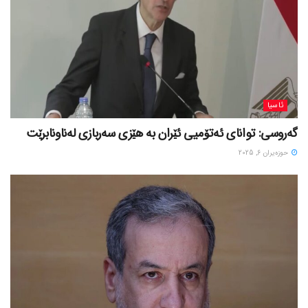
ئاسیا
گەروسی: توانای ئەتۆمیی ئێران بە هێزی سەربازی لەناونابرێت
حوزه‌یران 6, 2025