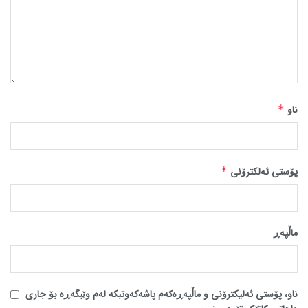
ناو
*
پۆستی ئەلکترۆنی
*
ماڵپه‌ڕ
ناو، پۆستی ئەلیکترۆنی و ماڵپەڕەکەم پاشەکەوتبکە لەم وێبگەڕە بۆ جاری