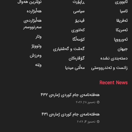
ئابووری
ڕاپۆرت
نوێترین هەواڵ
ئاسیا
سیاسی
هەڵبژاردە
ئەفریقا
ڤیدیۆ
هەڵبژاردەی
سەرنووسەر
ئەمریکا
کەلتوری
وتار
ئەورووپا
کۆمەڵگا
وتووێژ
جیهان
گه‌شت و گه‌شتیاری
وەرزش
دسته‌بندی نشده
گۆڤاره‌کان
وێنە
زانست و تەندرووستی
مەڵتی میدیا
Recent News
هەفتەنامەی جام کوردی ژمارەی 432
ته‌مموز 28, 2026
هەفتەنامەی جام کوردی ژمارەی 431
ته‌مموز 14, 2026