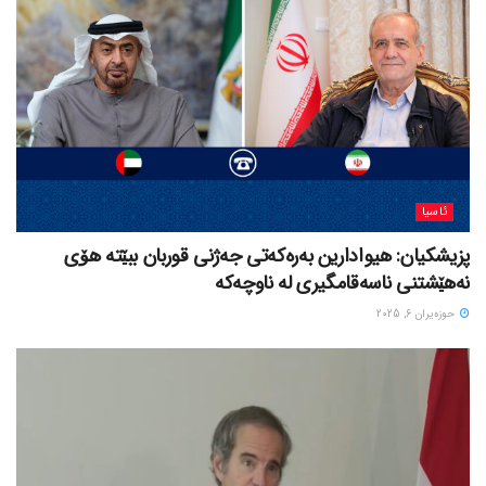
ئاسیا
پزیشکیان: هیوادارین بەرەکەتی جەژنی قوربان ببێتە هۆی
نەهێشتنی ناسەقامگیری لە ناوچەکە
حوزه‌یران 6, 2025