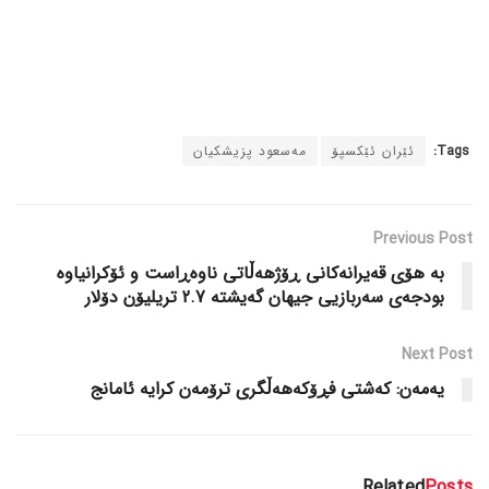
Tags:
ئێران ئێکسپۆ
مەسعود پزیشکیان
Previous Post
بە هۆی قەیرانەکانی ڕۆژهەڵاتی ناوەڕاست و ئۆکرانیاوە
بودجەی سەربازیی جیهان گەیشتە 2.7 تریلیۆن دۆلار
Next Post
یەمەن: کەشتی فڕۆکەهەڵگری ترۆمەن کرایە ئامانج
Related
Posts