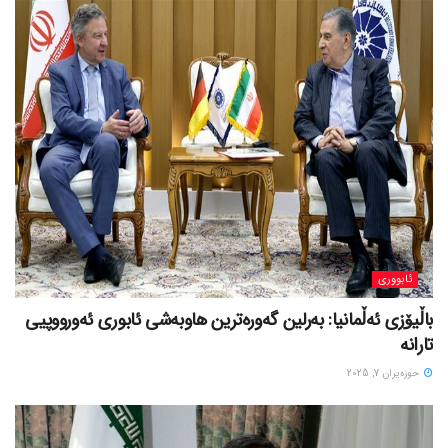
ئابووری
باڵیۆزی ئەڵمانیا: بەرلین گەورەترین هاوبەشی ئابوری ئەورووپیی
تارانە
حوزه‌یران 7, 2025