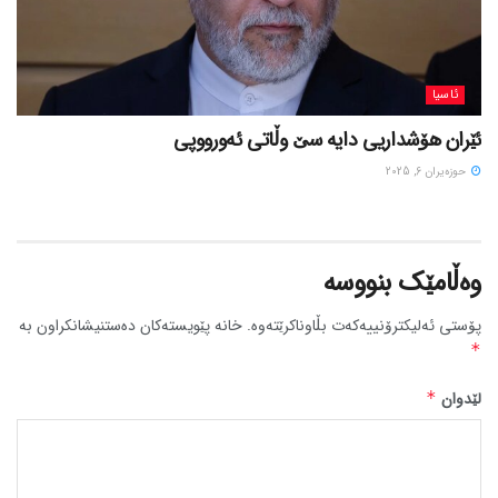
ئاسیا
ئێران هۆشداریی دایە سێ وڵاتی ئەورووپی
حوزه‌یران 6, 2025
وەڵامێک بنووسە
پۆستی ئەلیکترۆنییەکەت بڵاوناکرێتەوە.
خانە پێویستەکان دەستنیشانکراون بە
*
لێدوان
*