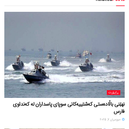
ڕاپۆرت
نهێنی باڵادەستی کەشتییەکانی سوپای پاسداران لە کەنداوی
فارس
حوزه‌یران 7, 2025