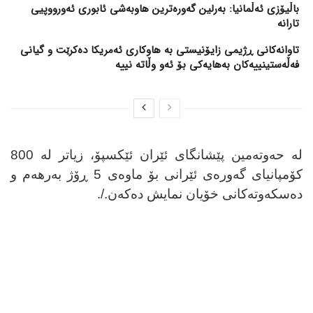
باڵیۆزی ئەڵمانیا: بەرلین گەورەترین هاوبەشی ئابوری ئەورووپیی
تارانە
تاوانەکانی ڕژیمی زایۆنیستی بە هاوکاری ئەمریکا دەکرێت و گیانی
فەڵەستینییەکان بەهایەکی بۆ ئەو وڵاتە نییە
لە حەوتەمین پێشانگای ئێران ئێکسپۆ، زیاتر لە 800
کۆمپانیای گەورەی ئێرانی بۆ ماوەی 5 ڕۆژ بەرهەم و
دەسکەوتەکانی خۆیان نمایش دەکەن./.