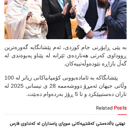
بە پێی ڕاپۆرتی جام کوردی،
ئەم پێشانگایە گەورەترین
ڕووداوی کەرتی هەناردەی ئێرانە لە پێناو پەیوەندی لە
گەڵ بازاڕە نێودەوڵەتییەکان.
پێشانگاکە بە ئامادەبوونی کۆمپانیاکانی زیاتر لە 100
وڵاتی جیهان ئەمڕۆ دووشەممە 28 ی نیسانی 2025 لە
تاران دەستیپێکرد و تا 5 ڕۆژ بەردەوام دەبێت.
Related
Posts
نهێنی باڵادەستی کەشتییەکانی سوپای پاسداران لە کەنداوی فارس