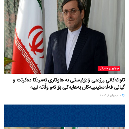
نوێترین هەواڵ
تاوانەکانی ڕژیمی زایۆنیستی بە هاوکاری ئەمریکا دەکرێت و
گیانی فەڵەستینییەکان بەهایەکی بۆ ئەو وڵاتە نییە
حوزه‌یران 6, 2025