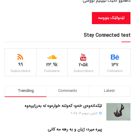
داهاتوو کاتێک تێبینیم نووسی.
Stay Connected test
99
23.9k
205k
137
Subscribers
Followers
Subscribers
Followers
Trending
Comments
Latest
لێکدانەوەی خەو؛ کەوتنە خوارەوە لە بەرزاییەوە
كانونی دووه‌م 19, 2025
پیره میرد؛ ژیان و به رهه مه کانی