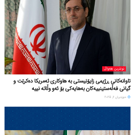
نوێترین هەواڵ
تاوانەکانی ڕژیمی زایۆنیستی بە هاوکاری ئەمریکا دەکرێت و
گیانی فەڵەستینییەکان بەهایەکی بۆ ئەو وڵاتە نییە
حوزه‌یران 6, 2025