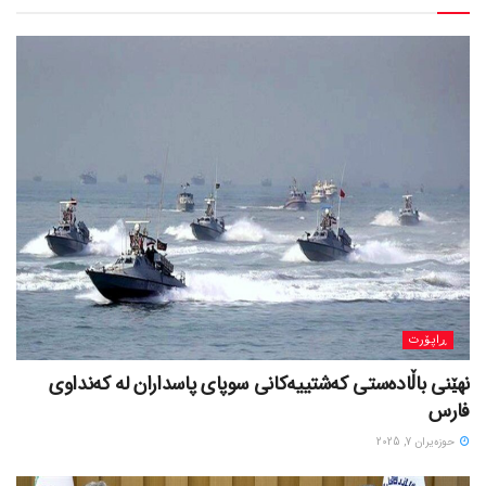
ڕاپۆرت
نهێنی باڵادەستی کەشتییەکانی سوپای پاسداران لە کەنداوی
فارس
حوزه‌یران 7, 2025