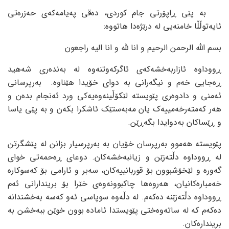
بە پێی ڕاپۆرتی جام کوردی، دەقی پەیامەکەی حەزرەتی
ئایەتوڵڵا خامنەیی لە درێژەدا هاتووە:
بسم اللە الرحمن الرحیم و انا للە و انا الیە راجعون
ڕووداوە ئازاربەخشەکەی ئاگرکەوتنەوە لە بەندەری شەهید
ڕەجایی خەم و نیگەرانی بە دوای خۆیدا هێناوە. بەرپرسانی
ئەمنی و دادوەری پێویستە لێکۆڵینەوەیەکی ورد ئەنجام بدەن و
هەر کەمتەرخەمییەک یان مەبەستێک ئاشکرا بکەن و بە پێی یاسا
و ڕێساکان بەدوایدا بگەڕێن.
پێویستە هەموو بەرپرسان خۆیان بە بەرپرسیار بزانن لە پێشگرتن
لە ڕووداوە دڵتەزێن و زیانبەخشەکان. دوعای ڕەحمەتی خوای
گەورە و لێخۆشبوون بۆ قوربانییەکان، سەبر و ئارامی بۆ کەسوکارە
خەمبارەکانیان، هەروەها چاکبوونەوەی خێرا بۆ بریندارانی ئەم
ڕووداوە دڵتەزێنە دەکەم. لە دڵەوە سوپاسی ئەو کەسە بەخشندانە
دەکەم کە لە ساتەوەختی پێویستدا ئامادە بوون خوێن ببەخشن بە
بریندارەکان.