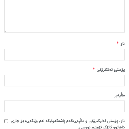
ناو
*
پۆستی ئەلکترۆنی
*
ماڵپه‌ڕ
ناو، پۆستی ئەلیکترۆنی و ماڵپەڕەکەم پاشەکەوتبکە لەم وێبگەڕە بۆ جاری
داهاتوو کاتێک تێبینیم نووسی.