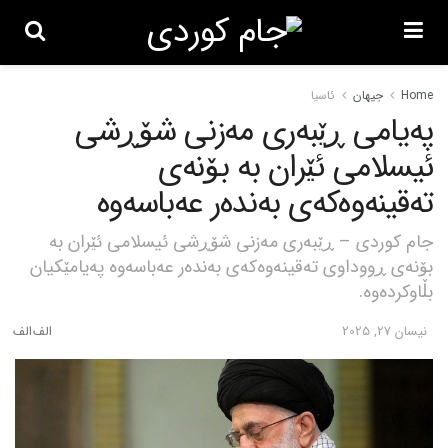
Home
جیهان
ئاسیا
پەیامی ڕێبەری مەزنی شۆڕشی
ئیسلامی ئێران بە بۆنەی
تەقینەوەکەی بەندەر عەباسەوە
جام کوردی – ڕێبەری مەزنی شۆڕشی ئیسلامی ئێران بە
بۆنەی ڕووداوی تەقینەوەکەی بەندەر عەباسەوە پەیامێکیان
بڵاوکردەوە.
نیسان 27, 2025