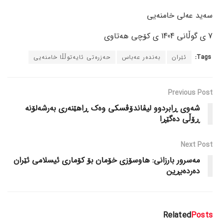
سەید عەلی خامنەیی
7 ی گوڵانی 1404 ی کۆچی هەتاوی
Tags:
ئێران
بەندەر عەباس
حەزرەتی ئایەتوڵڵا خامنەیی
Previous Post
شەوی ڕابردوو لیڤاندۆڤسکی وەک ڕاهێنەری بەرشەلۆنە
ڕۆڵی دەگێڕا
Next Post
مەسرور بارزانی: هاوسۆزی خۆمان بۆ کۆماری ئیسلامی ئێران
دەردەبڕین
Related
Posts