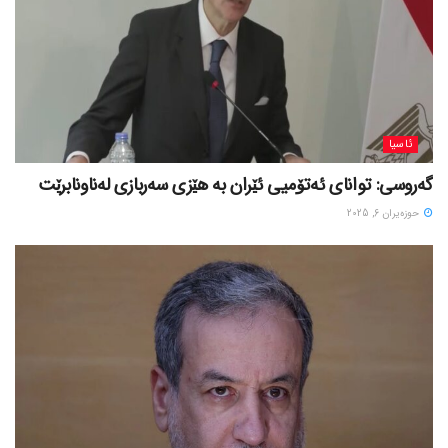
ئاسیا
گەروسی: توانای ئەتۆمیی ئێران بە هێزی سەربازی لەناونابرێت
حوزه‌یران 6, 2025