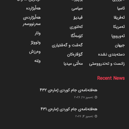
ئاسیا
سیاسی
هەڵبژاردە
ئەفریقا
ڤیدیۆ
هەڵبژاردەی
سەرنووسەر
ئەمریکا
کەلتوری
وتار
ئەورووپا
کۆمەڵگا
وتووێژ
جیهان
گه‌شت و گه‌شتیاری
وەرزش
دسته‌بندی نشده
گۆڤاره‌کان
وێنە
زانست و تەندرووستی
مەڵتی میدیا
Recent News
هەفتەنامەی جام کوردی ژمارەی 432
ته‌مموز 28, 2026
هەفتەنامەی جام کوردی ژمارەی 431
ته‌مموز 14, 2026