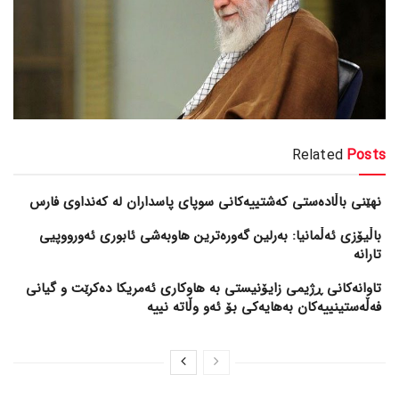
Related
Posts
نهێنی باڵادەستی کەشتییەکانی سوپای پاسداران لە کەنداوی فارس
باڵیۆزی ئەڵمانیا: بەرلین گەورەترین هاوبەشی ئابوری ئەورووپیی
تارانە
تاوانەکانی ڕژیمی زایۆنیستی بە هاوکاری ئەمریکا دەکرێت و گیانی
فەڵەستینییەکان بەهایەکی بۆ ئەو وڵاتە نییە