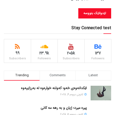
Stay Connected test
99
23.9k
205k
137
Subscribers
Followers
Subscribers
Followers
Trending
Comments
Latest
لێکدانەوەی خەو؛ کەوتنە خوارەوە لە بەرزاییەوە
كانونی دووه‌م 19, 2025
پیره میرد؛ ژیان و به رهه مه کانی
كانونی دووه‌م 16, 2025