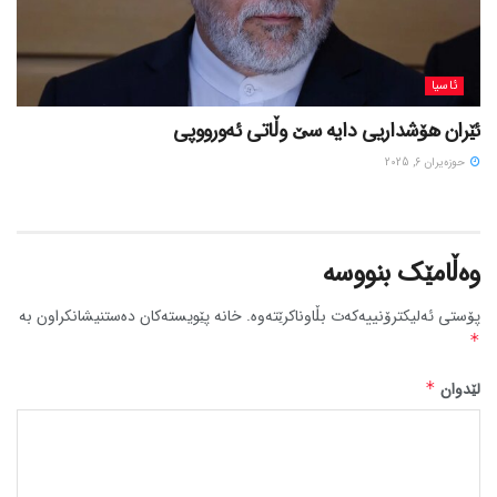
ئاسیا
ئێران هۆشداریی دایە سێ وڵاتی ئەورووپی
حوزه‌یران 6, 2025
وەڵامێک بنووسە
پۆستی ئەلیکترۆنییەکەت بڵاوناکرێتەوە.
خانە پێویستەکان دەستنیشانکراون بە
*
لێدوان
*