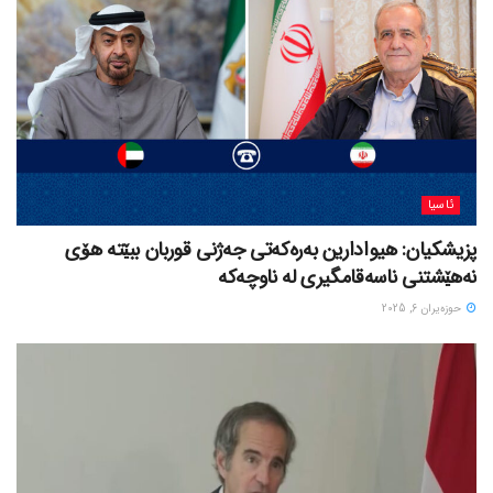
ئاسیا
پزیشکیان: هیوادارین بەرەکەتی جەژنی قوربان ببێتە هۆی
نەهێشتنی ناسەقامگیری لە ناوچەکە
حوزه‌یران 6, 2025