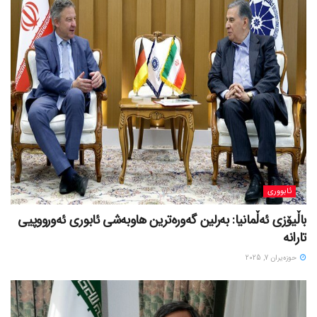
ئابووری
باڵیۆزی ئەڵمانیا: بەرلین گەورەترین هاوبەشی ئابوری ئەورووپیی
تارانە
حوزه‌یران 7, 2025