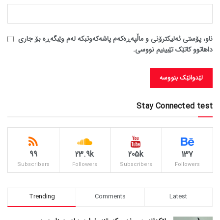
ناو، پۆستی ئەلیکترۆنی و ماڵپەڕەکەم پاشەکەوتبکە لەم وێبگەڕە بۆ جاری
داهاتوو کاتێک تێبینیم نووسی.
Stay Connected test
99
23.9k
205k
137
Subscribers
Followers
Subscribers
Followers
Trending
Comments
Latest