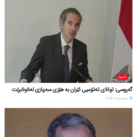
ئاسیا
گەروسی: توانای ئەتۆمیی ئێران بە هێزی سەربازی لەناونابرێت
حوزه‌یران 6, 2025