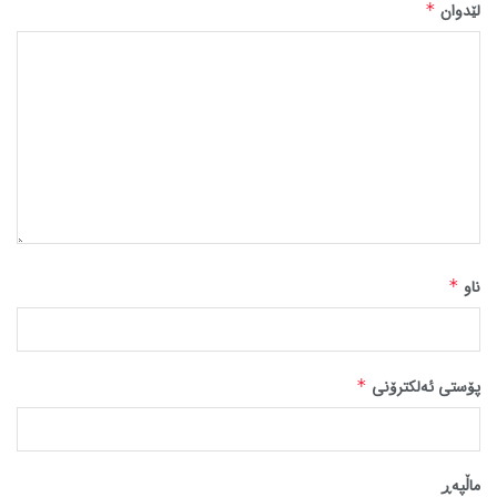
لێدوان
*
ناو
*
پۆستی ئەلکترۆنی
*
ماڵپه‌ڕ