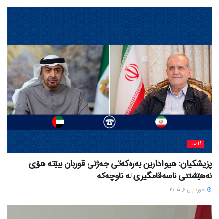
ئاسیا
پزیشکیان: هیوادارین بەرەکەتی جەژنی قوربان ببێتە هۆی
نەهێشتنی ناسەقامگیری لە ناوچەکە
حوزه‌یران 6, 2025