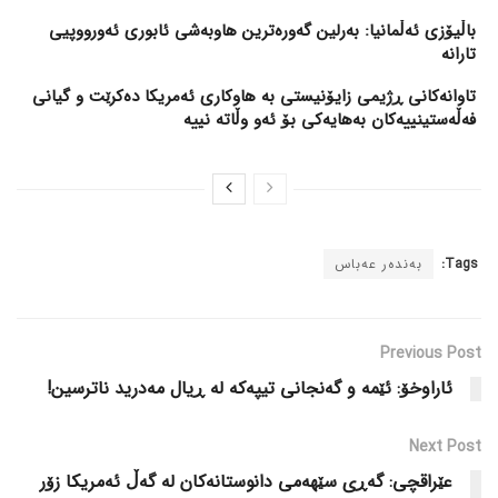
باڵیۆزی ئەڵمانیا: بەرلین گەورەترین هاوبەشی ئابوری ئەورووپیی
تارانە
تاوانەکانی ڕژیمی زایۆنیستی بە هاوکاری ئەمریکا دەکرێت و گیانی
فەڵەستینییەکان بەهایەکی بۆ ئەو وڵاتە نییە
Tags:
بەندەر عەباس
Previous Post
ئاراوخۆ: ئێمە و گەنجانی تیپەکە لە ڕیال مەدرید ناترسین!
Next Post
عێراقچی: گەڕی سێهەمی دانوستانەکان لە گەڵ ئەمریکا زۆر