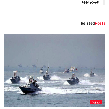
جیدی بووە
Related
Posts
ڕاپۆرت