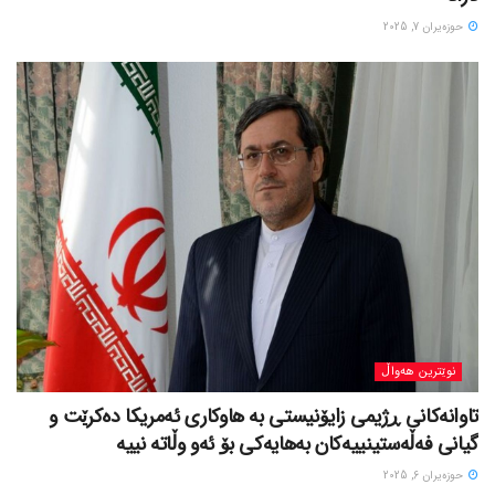
حوزه‌یران 7, 2025
نوێترین هەواڵ
تاوانەکانی ڕژیمی زایۆنیستی بە هاوکاری ئەمریکا دەکرێت و
گیانی فەڵەستینییەکان بەهایەکی بۆ ئەو وڵاتە نییە
حوزه‌یران 6, 2025