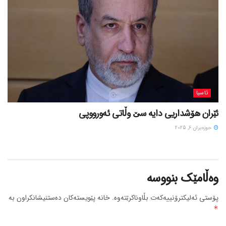
ئاسیا
ئێران هۆشداریی دایە سێ وڵاتی ئەورووپی
حوزه‌یران 6, 2025
وەڵامێک بنووسە
پۆستی ئەلیکترۆنییەکەت بڵاوناکرێتەوە.
خانە پێویستەکان دەستنیشانکراون بە
*