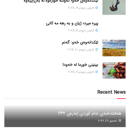
لێکدانەوەی خەو؛ کەوتنە خوارەوە لە بەرزاییەوە
كانونی دووه‌م 19, 2025
پیره میرد؛ ژیان و به رهه مه کانی
كانونی دووه‌م 16, 2025
لێکدانەوەی خەو: گەنم
كانونی دووه‌م 20, 2025
بینینی خورما لە خەودا
كانونی دووه‌م 21, 2025
Recent News
هەفتەنامەی جام کوردی ژمارەی 432
ته‌مموز 28, 2026