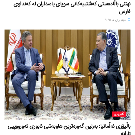
نهێنی باڵادەستی کەشتییەکانی سوپای پاسداران لە کەنداوی
فارس
حوزه‌یران 7, 2025
ئابووری
باڵیۆزی ئەڵمانیا: بەرلین گەورەترین هاوبەشی ئابوری ئەورووپیی
تارانە