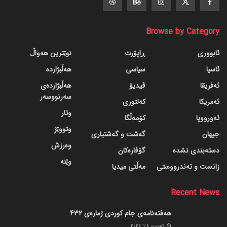
Browse by Category
ئابووری
ڕاپۆرت
نوێترین هەواڵ
ئاسیا
سیاسی
هەڵبژاردە
ئەفریقا
ڤیدیۆ
هەڵبژاردەی
سەرنووسەر
ئەمریکا
کەلتوری
وتار
ئەورووپا
کۆمەڵگا
وتووێژ
جیهان
گه‌شت و گه‌شتیاری
وەرزش
دسته‌بندی نشده
گۆڤاره‌کان
وێنە
زانست و تەندرووستی
مەڵتی میدیا
Recent News
هەفتەنامەی جام کوردی ژمارەی 432
ته‌مموز 28, 2026