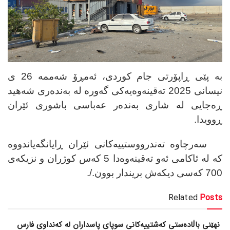
بە پێی ڕاپۆرتی جام کوردی، ئەمڕۆ شەممە 26 ی
نیسانی 2025 تەقینەوەیەکی گەورە لە بەندەری شەهید
ڕەجایی لە شاری بەندەر عەباسی باشوری ئێران
ڕوویدا.
سەرچاوە تەندرووستییەکانی ئێران ڕایانگەیاندووە
کە لە ئاکامی ئەو تەقینەوەدا 5 کەس کوژران و نزیکەی
700 کەسی دیکەش بریندار بوون./.
Related
Posts
نهێنی باڵادەستی کەشتییەکانی سوپای پاسداران لە کەنداوی فارس