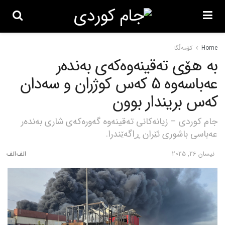
Home
کۆمەڵگا
بە هۆی تەقینەوەکەی بەندەر
عەباسەوە 5 کەس کوژران و سەدان
کەس بریندار بوون
جام کوردی – زیانەکانی تەقینەوە گەورەکەی شاری بەندەر
عەباسی باشوری ئێران ڕاگەێندرا.
نیسان 26, 2025