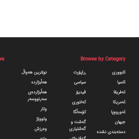
ws
Browse by Category
ئابووری
ڕاپۆرت
نوێترین هەواڵ
ئاسیا
سیاسی
هەڵبژاردە
ئەفریقا
ڤیدیۆ
هەڵبژاردەی
سەرنووسەر
ئەمریکا
کەلتوری
وتار
ئەورووپا
کۆمەڵگا
وتووێژ
جیهان
گه‌شت و
گه‌شتیاری
وەرزش
دسته‌بندی نشده
گۆڤاره‌کان
وێنە