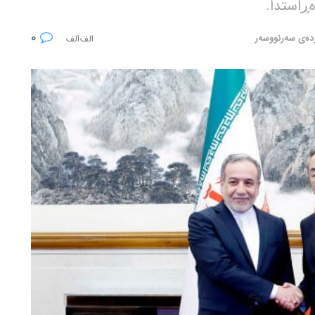
ەڕاستدا.
0
ردەی سەرنووسەر