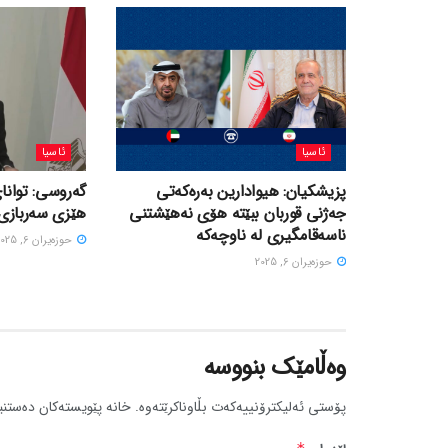
ئاسیا
ئاسیا
پزیشکیان: هیوادارین بەرەکەتی
گەروسی: توانای
جەژنی قوربان ببێتە هۆی نەهێشتنی
هێزی سەربازی 
ناسەقامگیری لە ناوچەکە
حوزه‌یران 6, 2025
حوزه‌یران 6, 2025
وەڵامێک بنووسە
پۆستی ئەلیکترۆنییەکەت بڵاوناکرێتەوە.
خانە پێویستەکان دەستنی