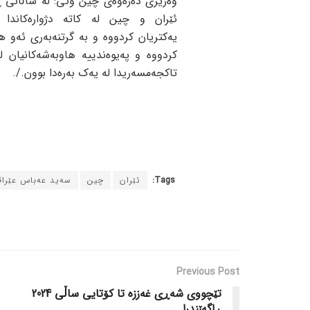
وەزیری دەرەوەی چین وتی: لە ساڵانی ڕ
ئێران و چین لە کاتە دژوارەکاندا 
یەکتریان کردووە و بە گرتنەبەری ئەو هە
کردووە و پەیوەندییە هاوبەشەکانیان لە
تاکجەمسەریدا لە یەک بەرەدا بوون./.
Tags:
ئێران
چین
سەید عەباس عێرا
Previous Post
تێچووی شەڕی غەززە تا کۆتایی ساڵی 2024
ڕاگەێندرا