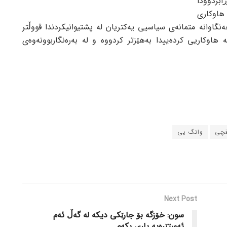
ابردوودا
هاوکاری
نگاوانە متمانەی سیاسیی یەکتریان لە پشتیوانیکردندا قووڵتر
 هاوکاریی کردەییدا بەهێزتر کردووە و لە بەرەنگاربوونەوەی
قچی
وانگ یی
Next Post
سون: خۆزگە بۆ جارێکی دیکە لە گەڵ ئەم
ئەستێرەیە یاری بکەم