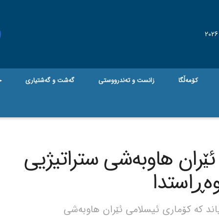
کۆمەڵگا
زانست و تەندرووستی
گه‌شت و گه‌شتیاری
ج
ئێران هاوبەشی ستراتیژیی
وەڕاستدا
ند کە کۆماری ئیسلامی ئێران هاوبەشی