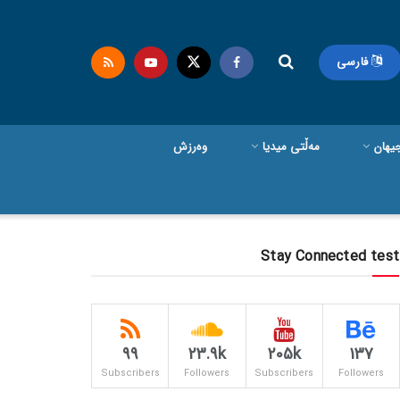
فارسی
یهان
مەڵتی میدیا
وەرزش
Stay Connected test
99
23.9k
205k
137
Subscribers
Followers
Subscribers
Followers