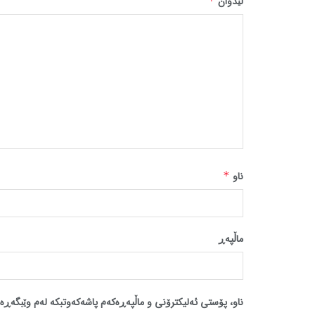
لێدوان
*
ناو
*
ماڵپه‌ڕ
ناو، پۆستی ئەلیکترۆنی و ماڵپەڕەکەم پاشەکەوتبکە لەم وێبگەڕە 