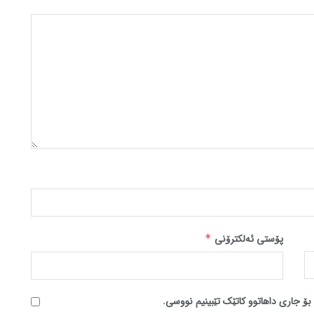
پۆستی ئەلکترۆنی
*
بۆ جاری داهاتوو کاتێک تێبینیم نووسی.