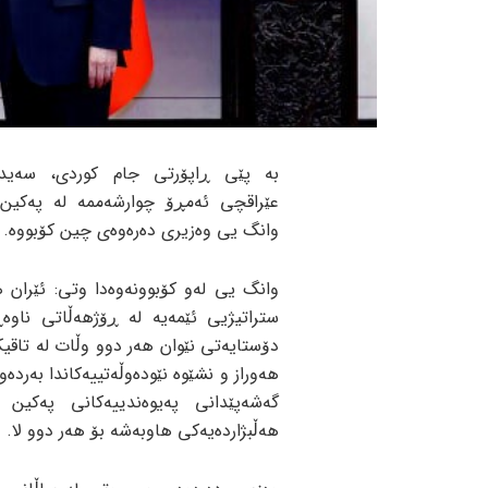
بە پێی ڕاپۆرتی جام کوردی، سەید
عێراقچی ئەمڕۆ چوارشەممە لە پەکین
وانگ یی وەزیری دەرەوەی چین کۆبووە.
وانگ یی لەو کۆبوونەوەدا وتی: ئێران 
ستراتیژیی ئێمەیە لە ڕۆژهەڵاتی ناوەڕ
دۆستایەتی نێوان هەر دوو وڵات لە تاقی
هەوراز و نشێوە نێودەوڵەتییەکاندا بەردەوا
گەشەپێدانی پەیوەندییەکانی پەکین 
هەڵبژاردەیەکی هاوبەشە بۆ هەر دوو لا.