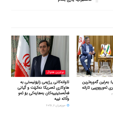
نوێترین هەواڵ
ا: بەرلین گەورەترین
تاوانەکانی ڕژیمی زایۆنیستی بە
ی ئەورووپیی تارانە
هاوکاری ئەمریکا دەکرێت و گیانی
فەڵەستینییەکان بەهایەکی بۆ ئەو
وڵاتە نییە
حوزه‌یران 6, 2025