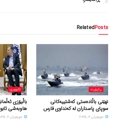
Related
Posts
ڕاپۆرت
ئابووری
نهێنی باڵادەستی کەشتییەکانی
باڵیۆزی ئەڵمانی
سوپای پاسداران لە کەنداوی فارس
هاوبەشی ئابور
حوزه‌یران 7, 2025
حوزه‌یران 7, 2025