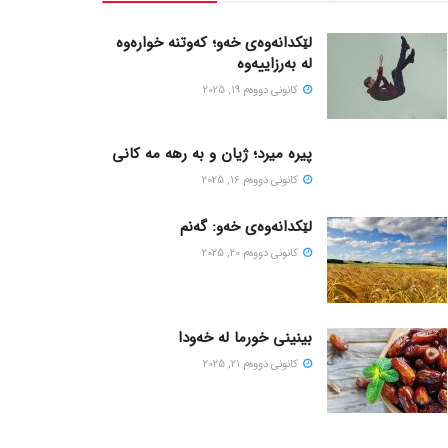
لێکدانەوەی خەو؛ کەوتنە خوارەوە
لە بەرزاییەوە
كانونی دووه‌م 19, 2025
پیره میرد؛ ژیان و به رهه مه کانی
كانونی دووه‌م 16, 2025
لێکدانەوەی خەو: گەنم
كانونی دووه‌م 20, 2025
بینینی خورما لە خەودا
كانونی دووه‌م 21, 2025