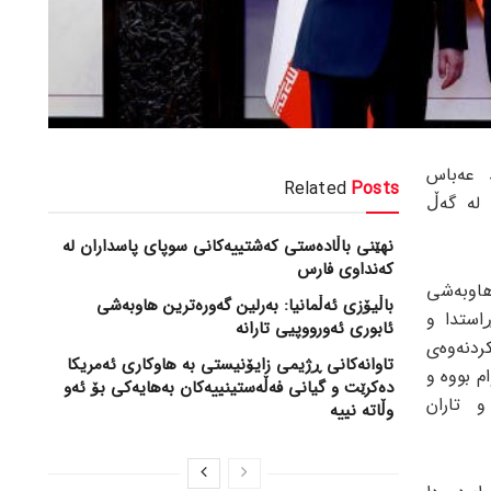
 عەباس
Related
Posts
 لە گەڵ
نهێنی باڵادەستی کەشتییەکانی سوپای پاسداران لە
کەنداوی فارس
هاوبەشی
باڵیۆزی ئەڵمانیا: بەرلین گەورەترین هاوبەشی
استدا و
ئابوری ئەورووپیی تارانە
کردنەوەی
تاوانەکانی ڕژیمی زایۆنیستی بە هاوکاری ئەمریکا
م بووە و
دەکرێت و گیانی فەڵەستینییەکان بەهایەکی بۆ ئەو
و تاران
وڵاتە نییە