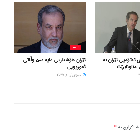
ئاسیا
 ئەتۆمیی ئێران بە
ئێران هۆشداریی دایە سێ وڵاتی
لەناونابرێت
ئەورووپی
حوزه‌یران 6, 2025
شانکراون بە
*