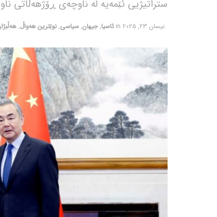
ستراتیژیی ئێمەیە لە ناوچەی ڕۆژهەڵاتی ناو
نیسان 23, 2025
in
ئاسیا
,
جیهان
,
سیاسی
,
نوێترین هەواڵ
,
هەڵبژا