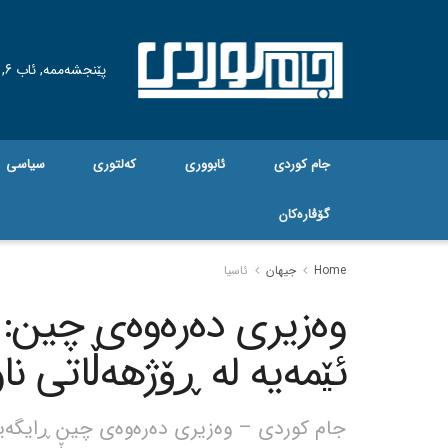
پێنجشەممە, ئاب 6, 2026
جام کوردی
ئابووری
کەلتوری
سیاسی
گۆڤاره‌کان
Home
جیهان
ئاسیا
وەزیری دەرەوەی چین: 
ئێمەیە لە ڕۆژهەڵاتی نا
جام کوردی – وەزیری دەرەوەی چین ڕایگەیا