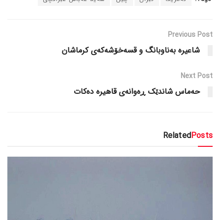
Previous Post
شاعیرە بەناوبانگ و قسەخۆشەکەی کرماشان
Next Post
حەماس شاندێک ڕەوانەی قاهیرە دەکات
Related
Posts