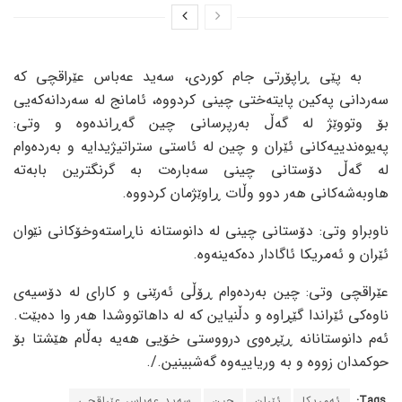
بە پێی ڕاپۆرتی جام کوردی، سەید عەباس عێراقچی کە
سەردانی پەکین پایتەختی چینی کردووە، ئامانج لە سەردانەکەیی
بۆ وتووێژ لە گەڵ بەرپرسانی چین گەڕاندەوە و وتی:
پەیوەندییەکانی ئێران و چین لە ئاستی ستراتیژیدایە و بەردەوام
لە گەڵ دۆستانی چینی سەبارەت بە گرنگترین بابەتە
هاوبەشەکانی هەر دوو وڵات ڕاوێژمان کردووە.
ناوبراو وتی: دۆستانی چینی لە دانوستانە ناڕاستەوخۆکانی نێوان
ئێران و ئەمریکا ئاگادار دەکەینەوە.
عێراقچی وتی: چین بەردەوام ڕۆڵی ئەرێنی و کارای لە دۆسیەی
ناوەکی ئێراندا گێڕاوە و دڵنیاین کە لە داهاتووشدا هەر وا دەبێت.
ئەم دانوستانانە ڕێڕەوی درووستی خۆیی هەیە بەڵام هێشتا بۆ
حوکمدان زووە و بە وریاییەوە گەشبینین./.
Tags:
ئەمریکا
ئێران
چین
سەید عەباس عێراقچی