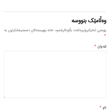
وەڵامێک بنووسە
پۆستی ئەلیکترۆنییەکەت بڵاوناکرێتەوە.
خانە پێویستەکان دەستنیشانکراون بە
*
لێدوان
*
ناو
*