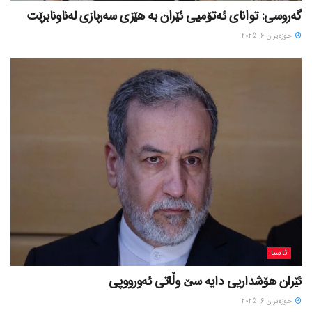
گەروسی: توانای ئەتۆمیی ئێران بە هێزی سەربازی لەناونابرێت
حوزه‌یران 6, 2025
ئاسیا
ئێران هۆشداریی دایە سێ وڵاتی ئەورووپی
حوزه‌یران 6, 2025