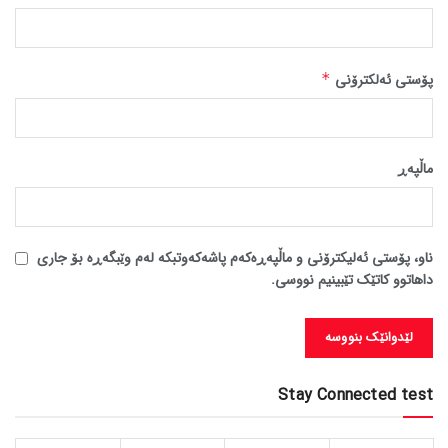
پۆستی ئەلکترۆنی
*
ماڵپه‌ڕ
ناو، پۆستی ئەلیکترۆنی و ماڵپەڕەکەم پاشەکەوتبکە لەم وێبگەڕە بۆ جاری
داهاتوو کاتێک تێبینیم نووسی.
Stay Connected test