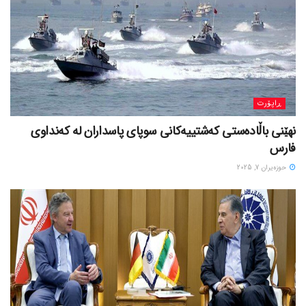
ڕاپۆرت
نهێنی باڵادەستی کەشتییەکانی سوپای پاسداران لە کەنداوی
فارس
حوزه‌یران 7, 2025