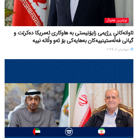
نوێترین هەواڵ
تاوانەکانی ڕژیمی زایۆنیستی بە هاوکاری ئەمریکا دەکرێت و
گیانی فەڵەستینییەکان بەهایەکی بۆ ئەو وڵاتە نییە
حوزه‌یران 6, 2025