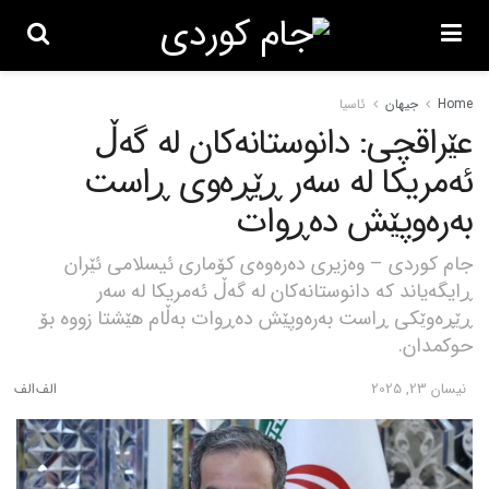
Home
جیهان
ئاسیا
عێراقچی: دانوستانەکان لە گەڵ
ئەمریکا لە سەر ڕێڕەوی ڕاست
بەرەوپێش دەڕوات
جام کوردی – وەزیری دەرەوەی کۆماری ئیسلامی ئێران
ڕایگەیاند کە دانوستانەکان لە گەڵ ئەمریکا لە سەر
ڕێڕەوێکی ڕاست بەرەوپێش دەڕوات بەڵام هێشتا زووە بۆ
حوکمدان.
نیسان 23, 2025