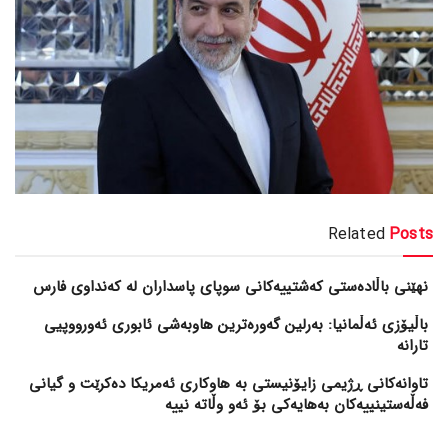
Related
Posts
نهێنی باڵادەستی کەشتییەکانی سوپای پاسداران لە کەنداوی فارس
باڵیۆزی ئەڵمانیا: بەرلین گەورەترین هاوبەشی ئابوری ئەورووپیی
تارانە
تاوانەکانی ڕژیمی زایۆنیستی بە هاوکاری ئەمریکا دەکرێت و گیانی
فەڵەستینییەکان بەهایەکی بۆ ئەو وڵاتە نییە