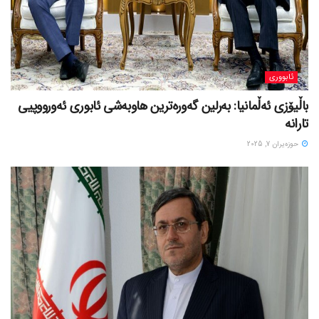
ئابووری
باڵیۆزی ئەڵمانیا: بەرلین گەورەترین هاوبەشی ئابوری ئەورووپیی
تارانە
حوزه‌یران 7, 2025