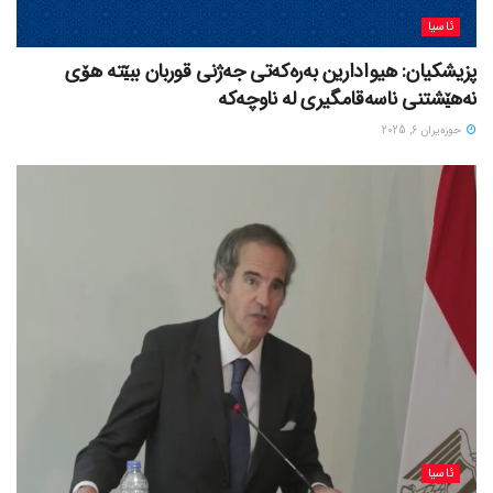
ئاسیا
پزیشکیان: هیوادارین بەرەکەتی جەژنی قوربان ببێتە هۆی
نەهێشتنی ناسەقامگیری لە ناوچەکە
حوزه‌یران 6, 2025
ئاسیا