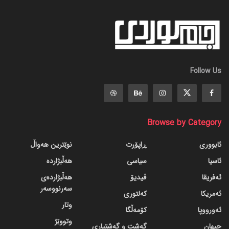
Follow Us
Browse by Category
ئابووری
ڕاپۆرت
نوێترین هەواڵ
ئاسیا
سیاسی
هەڵبژاردە
ئەفریقا
ڤیدیۆ
هەڵبژاردەی
سەرنووسەر
ئەمریکا
کەلتوری
وتار
ئەورووپا
کۆمەڵگا
وتووێژ
جیهان
گه‌شت و گه‌شتیاری