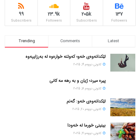
99
23.9k
205k
137
Subscribers
Followers
Subscribers
Followers
Trending
Comments
Latest
لێکدانەوەی خەو؛ کەوتنە خوارەوە لە بەرزاییەوە
كانونی دووه‌م 19, 2025
پیره میرد؛ ژیان و به رهه مه کانی
كانونی دووه‌م 16, 2025
لێکدانەوەی خەو: گەنم
كانونی دووه‌م 20, 2025
بینینی خورما لە خەودا
كانونی دووه‌م 21, 2025