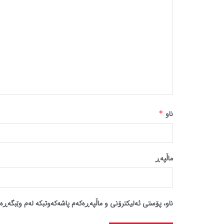
ناو
*
ماڵپه‌ڕ
ناو، پۆستی ئەلیکترۆنی و ماڵپەڕەکەم پاشەکەوتبکە لەم وێبگەڕە 