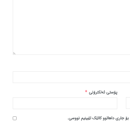
پۆستی ئەلکترۆنی
*
بۆ جاری داهاتوو کاتێک تێبینیم نووسی.