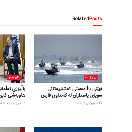
Related
Posts
ڕاپۆرت
ئابووری
نهێنی باڵادەستی کەشتییەکانی
باڵیۆزی ئەڵمانی
سوپای پاسداران لە کەنداوی فارس
هاوبەشی ئابور
حوزه‌یران 7, 2025
حوزه‌یران 7, 2025