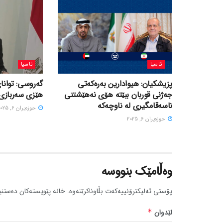
ئاسیا
ئاسیا
پزیشکیان: هیوادارین بەرەکەتی
گەروسی: توانای
جەژنی قوربان ببێتە هۆی نەهێشتنی
هێزی سەربازی 
ناسەقامگیری لە ناوچەکە
حوزه‌یران 6, 2025
حوزه‌یران 6, 2025
وەڵامێک بنووسە
پۆستی ئەلیکترۆنییەکەت بڵاوناکرێتەوە.
خانە پێویستەکان دەستنی
لێدوان
*