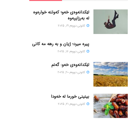
لێکدانەوەی خەو؛ کەوتنە خوارەوە
لە بەرزاییەوە
كانونی دووه‌م 19, 2025
پیره میرد؛ ژیان و به رهه مه کانی
كانونی دووه‌م 16, 2025
لێکدانەوەی خەو: گەنم
كانونی دووه‌م 20, 2025
بینینی خورما لە خەودا
كانونی دووه‌م 21, 2025