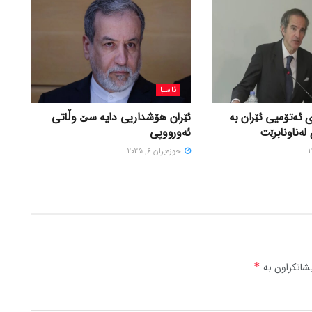
ئاسیا
 ئەتۆمیی ئێران بە
ئێران هۆشداریی دایە سێ وڵاتی
لەناونابرێت
ئەورووپی
حوزه‌یران 6, 2025
شانکراون بە
*