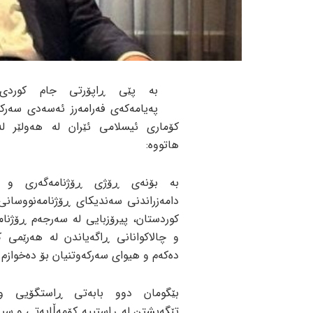
بە پێی ڕاپۆرتی جام کوردی
پەیامەکەی فەرامەرز ئەسەدی سەرک
کۆماری ئیسلامی ئێران لە هەولێر لە 
هاتووە:
بە بۆنەی ڕۆژی ڕۆژنامەگەری و س
دامەزراندنی سەندیکای ڕۆژنامەنووسانی
کوردستان، پیرۆزبایی لە سەرجەم ڕۆژنا
و چالاکوانانی ڕاگەیاندن لە هەرێمی ک
دەکەم و هیوای سەرکەوتنیان بۆ دەخوازم.
بێگومان دوو بابەتی ڕاستگۆیی و 
تێگەیشتن لە ڕاستییە کۆمەڵایەتی و سی