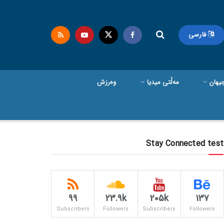
فارسی
یهان
مەڵتی میدیا
وەرزش
Stay Connected test
99
23.9k
205k
137
Subscribers
Followers
Subscribers
Followers