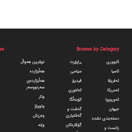
ws
Browse by Category
ئابووری
ڕاپۆرت
نوێترین هەواڵ
ئاسیا
سیاسی
هەڵبژاردە
ئەفریقا
ڤیدیۆ
هەڵبژاردەی
سەرنووسەر
ئەمریکا
کەلتوری
وتار
ئەورووپا
کۆمەڵگا
وتووێژ
جیهان
گه‌شت و
گه‌شتیاری
وەرزش
دسته‌بندی نشده
گۆڤاره‌کان
وێنە
زانست و