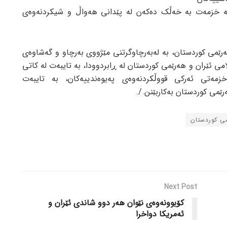
کە خزمەت بە خەڵک دەکەن لە پێدانی هەواڵ و شیکردنەوەی
هەرێمی کوردستان، بە لەبەرچاوگرتنی مێژووی بەرچاو و گەشاوەی
می ئێران و هەرێمی کوردستان لە ڕابردوودا، بە تایبەت لە کاتی
ۆ خزمەتی ئەرکی قووڵکردنەوەی پەیوەندییەکان، بە تایبەت
رێمی کوردستان بەکاربێنن./.
ی کوردستان
Next Post
کۆبوونەوەی نێوان هەر دوو شاندی ئێران و
ئەمریکا دواخرا