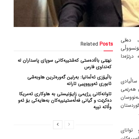
، دەقی
Related
Posts
ۆنسووڵی
درێژەدا
نهێنی باڵادەستی کەشتییەکانی سوپای پاسداران لە
کەنداوی فارس
باڵیۆزی ئەڵمانیا: بەرلین گەورەترین هاوبەشی
اڵیادی
ئابوری ئەورووپیی تارانە
 هەرێمی
تاوانەکانی ڕژیمی زایۆنیستی بە هاوکاری ئەمریکا
مەنووسان
دەکرێت و گیانی فەڵەستینییەکان بەهایەکی بۆ ئەو
وردستان
وڵاتە نییە
توانای
اسییەکان