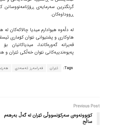
گرنگترین سەرمایەی ڕۆژنامەنووسانن 
ڕووداوەکان.
لە دڵەوە هیوادارم میدیا چالاکەکان لە 
هاوکاری و پشتیوانی نێوان کۆماری ئیسلا
قەیرانە گەورەکاندا، میدیاکانیان ب
پەیوەندییەکانی نێوان خەڵکی ئێران و هە
Tags:
ئێران
فەرامەرز ئەسەدی
هەرێم
Previous Post
کۆبوونەوەی سەرکۆنسووڵی ئێران لە گەڵ بەرهەم
ساڵح