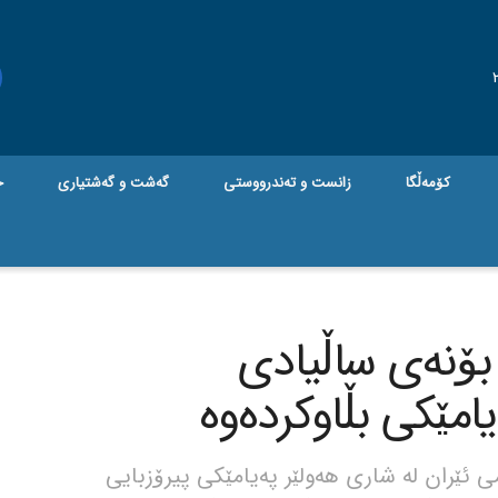
کۆمەڵگا
زانست و تەندرووستی
گه‌شت و گه‌شتیاری
ج
بۆنەی ساڵیادی
امێکی بڵاوکردەوە
ئێران لە شاری هەولێر پەیامێکی پیرۆزبایی