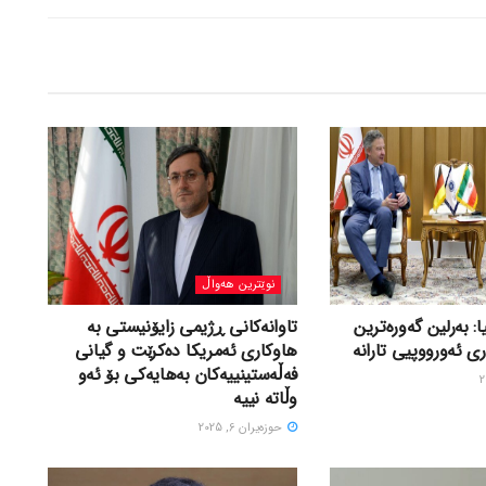
نوێترین هەواڵ
ا: بەرلین گەورەترین
تاوانەکانی ڕژیمی زایۆنیستی بە
ی ئەورووپیی تارانە
هاوکاری ئەمریکا دەکرێت و گیانی
فەڵەستینییەکان بەهایەکی بۆ ئەو
وڵاتە نییە
حوزه‌یران 6, 2025