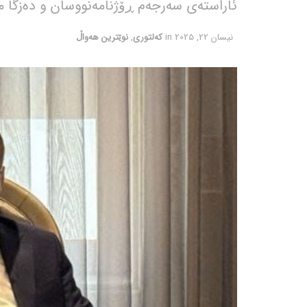
ئاراستەی سەرجەم ڕۆژنامەنووسان و دەزگا م
نیسان 22, 2025
in
کەلتوری
,
نوێترین هەواڵ