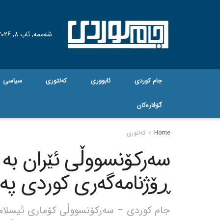
شەممە, ئاب 8, 2026
جام کوردی
ئابووری
کەلتوری
سیاسی
گۆڤاره‌کان
Home
کەلتوری
سەرکۆنسووڵی ئێران بە 
ڕۆژنامەگەری کوردی پەی
جام کوردی – سەرکۆنسووڵی کۆماری ئیسلامی 