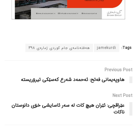
Tags:
jamekurdi
هەفتەنامەی جام کوردی ژمارەی 398
Previous Post
هاوپەیمانی فەتح: ئەحمەد شەرع کەسێکی تیرۆریستە
Next Post
عێراقچی: ئێران هیچ کات لە سەر ئاسایشی خۆی دانوستان
ناکات