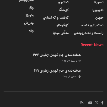
سەرنووسەر
ئەمریکا
کەلتوری
وتار
ئەورووپا
کۆمەڵگا
وتووێژ
جیهان
گه‌شت و گه‌شتیاری
وەرزش
دسته‌بندی نشده
گۆڤاره‌کان
وێنە
زانست و تەندرووستی
مەڵتی میدیا
Recent News
هەفتەنامەی جام کوردی ژمارەی 432
ته‌مموز 28, 2026
هەفتەنامەی جام کوردی ژمارەی 431
ته‌مموز 14, 2026