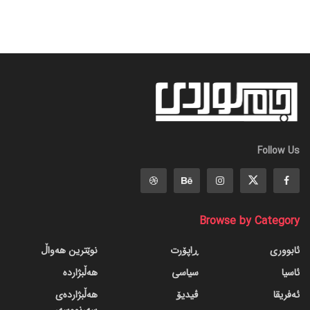
Follow Us
Browse by Category
ئابووری
ڕاپۆرت
نوێترین هەواڵ
ئاسیا
سیاسی
هەڵبژاردە
ئەفریقا
ڤیدیۆ
هەڵبژاردەی