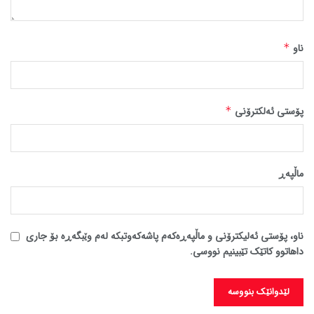
ناو
*
پۆستی ئەلکترۆنی
*
ماڵپه‌ڕ
ناو، پۆستی ئەلیکترۆنی و ماڵپەڕەکەم پاشەکەوتبکە لەم وێبگەڕە بۆ جاری
داهاتوو کاتێک تێبینیم نووسی.