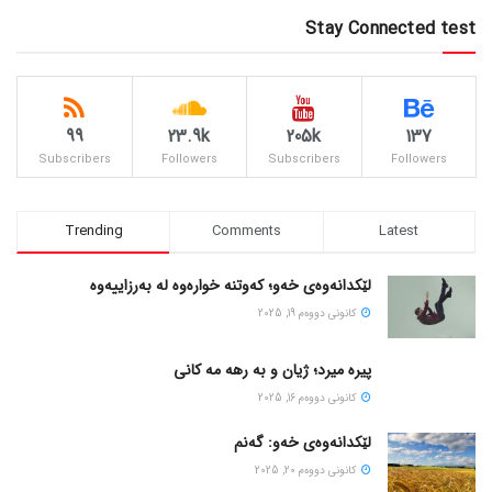
Stay Connected test
99
23.9k
205k
137
Subscribers
Followers
Subscribers
Followers
Trending
Comments
Latest
لێکدانەوەی خەو؛ کەوتنە خوارەوە لە بەرزاییەوە
كانونی دووه‌م 19, 2025
پیره میرد؛ ژیان و به رهه مه کانی
كانونی دووه‌م 16, 2025
لێکدانەوەی خەو: گەنم
كانونی دووه‌م 20, 2025