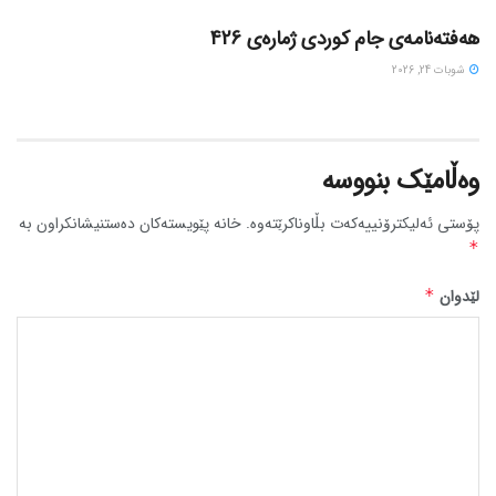
هەفتەنامەی جام کوردی ژمارەی 426
شوبات 24, 2026
وەڵامێک بنووسە
پۆستی ئەلیکترۆنییەکەت بڵاوناکرێتەوە.
خانە پێویستەکان دەستنیشانکراون بە
*
لێدوان
*