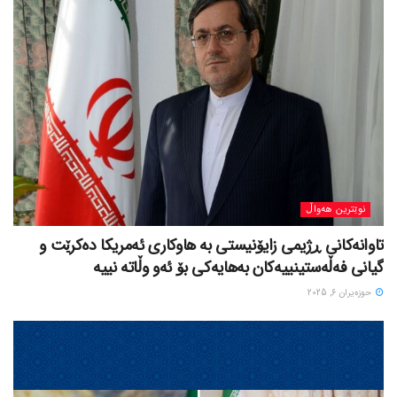
نوێترین هەواڵ
تاوانەکانی ڕژیمی زایۆنیستی بە هاوکاری ئەمریکا دەکرێت و
گیانی فەڵەستینییەکان بەهایەکی بۆ ئەو وڵاتە نییە
حوزه‌یران 6, 2025