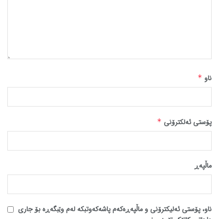
ناو
*
پۆستی ئەلکترۆنی
*
ماڵپه‌ڕ
ناو، پۆستی ئەلیکترۆنی و ماڵپەڕەکەم پاشەکەوتبکە لەم وێبگەڕە بۆ جاری