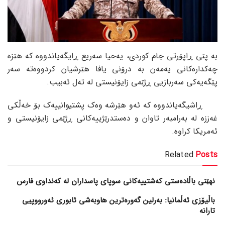
بە پێی ڕاپۆرتی جام کوردی، یەحیا سەریع ڕایگەیاندووە کە هێزە
چەکدارەکانی یەمەن بە درۆنی یافا هێرشیان کردووەتە سەر
پێگەیەکی سەربازیی ڕژێمی زایۆنیستی لە تەل ئەبیب.
ڕاشیگەیاندووە کە ئەو هێرشە وەک پشتیوانییەک بۆ خەڵکی
غەززە لە بەرامبەر تاوان و دەستدرێژییەکانی ڕژێمی زایۆنیستی و
ئەمریکا کراوە.
Related
Posts
نهێنی باڵادەستی کەشتییەکانی سوپای پاسداران لە کەنداوی فارس
باڵیۆزی ئەڵمانیا: بەرلین گەورەترین هاوبەشی ئابوری ئەورووپیی
تارانە