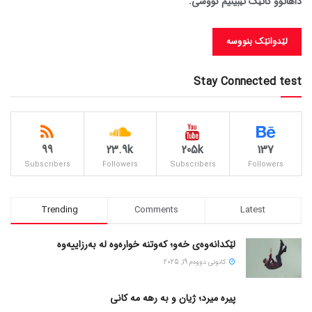
داهاتوو کاتێک تێبینیم نووسی.
Stay Connected test
99
23.9k
205k
137
Subscribers
Followers
Subscribers
Followers
Trending
Comments
Latest
لێکدانەوەی خەو؛ کەوتنە خوارەوە لە بەرزاییەوە
كانونی دووه‌م 19, 2025
پیره میرد؛ ژیان و به رهه مه کانی