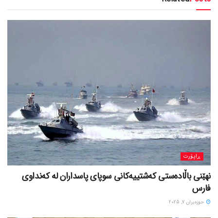
ڕاپۆرت
نهێنی باڵادەستی کەشتییەکانی سوپای پاسداران لە کەنداوی
فارس
حوزه‌یران 7, 2025