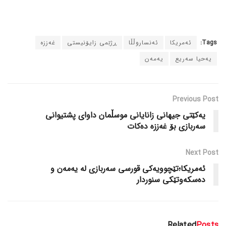
Tags:
ئەمریکا
ئەنساروڵڵا
ڕژێمی زایۆنیستی
غەززە
یەحیا سەریع
یەمەن
Previous Post
یەکێتی جیهانی زانایانی موسڵمان داوای پشتیوانی
سەربازی بۆ غەززە دەکات
Next Post
ئەمریکا؛تێچوویەکی قورسی سەربازی لە یەمەن و
دەسکەوتێکی سنوردار
Related
Posts