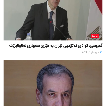
ئاسیا
گەروسی: توانای ئەتۆمیی ئێران بە هێزی سەربازی لەناونابرێت
حوزه‌یران 6, 2025