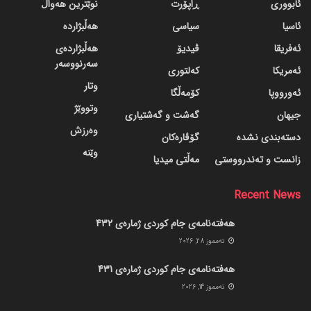
ئابووری
ڕاپۆرت
نوێترین هەواڵ
ئاسیا
سیاسی
هەڵبژاردە
ئەفریقا
ڤیدیۆ
هەڵبژاردەی
سەرنووسەر
ئەمریکا
کەلتوری
وتار
ئەورووپا
کۆمەڵگا
وتووێژ
جیهان
گه‌شت و گه‌شتیاری
وەرزش
دسته‌بندی نشده
گۆڤاره‌کان
وێنە
زانست و تەندرووستی
مەڵتی میدیا
Recent News
هەفتەنامەی جام کوردی ژمارەی 432
ته‌مموز 28, 2026
هەفتەنامەی جام کوردی ژمارەی 431
ته‌مموز 14, 2026