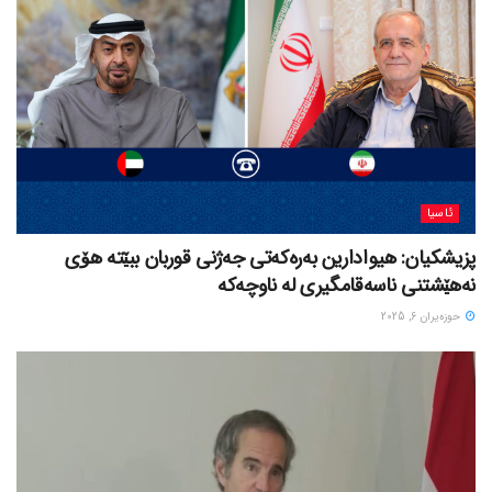
ئاسیا
پزیشکیان: هیوادارین بەرەکەتی جەژنی قوربان ببێتە هۆی
نەهێشتنی ناسەقامگیری لە ناوچەکە
حوزه‌یران 6, 2025