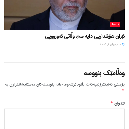
ئاسیا
ئێران هۆشداریی دایە سێ وڵاتی ئەورووپی
حوزه‌یران 6, 2025
وەڵامێک بنووسە
پۆستی ئەلیکترۆنییەکەت بڵاوناکرێتەوە.
خانە پێویستەکان دەستنیشانکراون بە
*
لێدوان
*