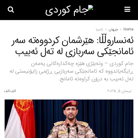
Home
جیهان
ئاسیا
ئەنساروڵڵا: هێرشمان کردووەتە سەر
ئامانجێکی سەربازی لە تەل ئەبیب
جام کوردی – وتەبێژی هێزە چەکدارەکانی یەمەن
ڕایگەیاندووە کە ئامانجێکی سەربازیی ڕژێمی زایۆنیستی لە
تەل ئەبیب بە درۆن کراوەتە ئامانج.
نیسان 5, 2025