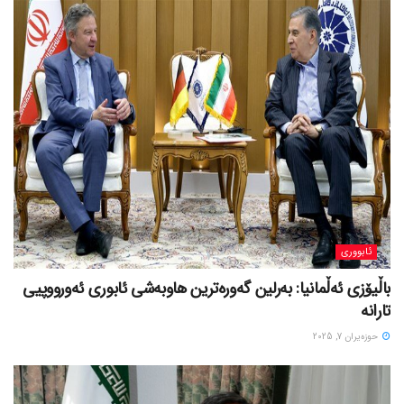
ئابووری
باڵیۆزی ئەڵمانیا: بەرلین گەورەترین هاوبەشی ئابوری ئەورووپیی
تارانە
حوزه‌یران 7, 2025