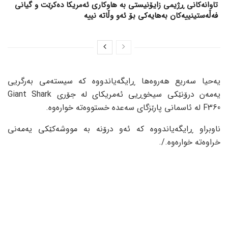
تاوانەکانی ڕژیمی زایۆنیستی بە هاوکاری ئەمریکا دەکرێت و گیانی
فەڵەستینییەکان بەهایەکی بۆ ئەو وڵاتە نییە
یەحیا سەریع هەروەها ڕایگەیاندووە کە سیستەمی بەرگریی
یەمەن درۆنێکی سیخوڕیی ئەمریکای لە جۆری Giant Shark
F360 لە ئاسمانی پارێزگای سەعدە خستووەتە خوارەوە.
ناوبراو ڕایگەیاندووە کە ئەو درۆنە بە مووشەکێکی یەمەنی
خراوەتە خوارەوە./.