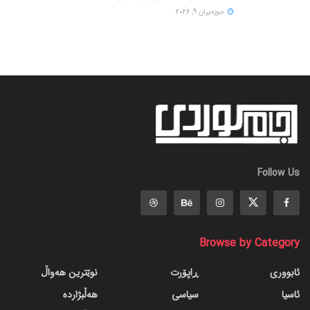
حوزه‌یران 9, 2026
Follow Us
Browse by Category
ئابووری
ڕاپۆرت
نوێترین هەواڵ
ئاسیا
سیاسی
هەڵبژاردە