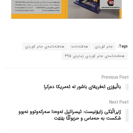
Tags:
جام کوردی
هەفتەنامه
هەفتەنامەی جام کوردی
هەفتەنامەی جام کوردی ژمارەی 395
Previous Post
باڵیۆزی ئەفریقای باشور لە ئەمریکا دەرکرا
Next Post
ژنڕاڵێکی زایۆنیست: ئیسرائیل لەوەدا سەرکەوتوو نەبوو
شکست بە حەماس و حزبوڵڵا بێنێت