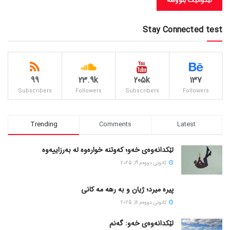
Stay Connected test
99
23.9k
205k
137
Subscribers
Followers
Subscribers
Followers
Trending
Comments
Latest
لێکدانەوەی خەو؛ کەوتنە خوارەوە لە بەرزاییەوە
كانونی دووه‌م 19, 2025
پیره میرد؛ ژیان و به رهه مه کانی
كانونی دووه‌م 16, 2025
لێکدانەوەی خەو: گەنم