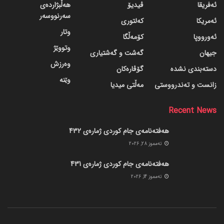
ئەفریقا
ڤیدیۆ
هەڵبژاردەی
سەرنووسەر
ئەمریکا
کەلتوری
وتار
ئەورووپا
کۆمەڵگا
وتووێژ
جیهان
گه‌شت و گه‌شتیاری
وەرزش
دسته‌بندی نشده
گۆڤاره‌کان
وێنە
زانست و تەندرووستی
مەڵتی میدیا
Recent News
هەفتەنامەی جام کوردی ژمارەی 432
ته‌مموز 28, 2026
هەفتەنامەی جام کوردی ژمارەی 431
ته‌مموز 14, 2026