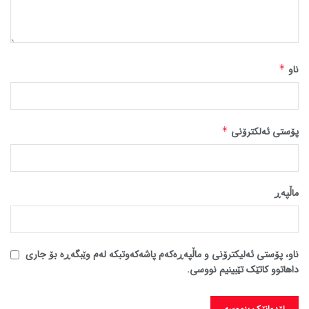
ناو
*
پۆستی ئەلکترۆنی
*
ماڵپه‌ڕ
ناو، پۆستی ئەلیکترۆنی و ماڵپەڕەکەم پاشەکەوتبکە لەم وێبگەڕە بۆ جاری
داهاتوو کاتێک تێبینیم نووسی.