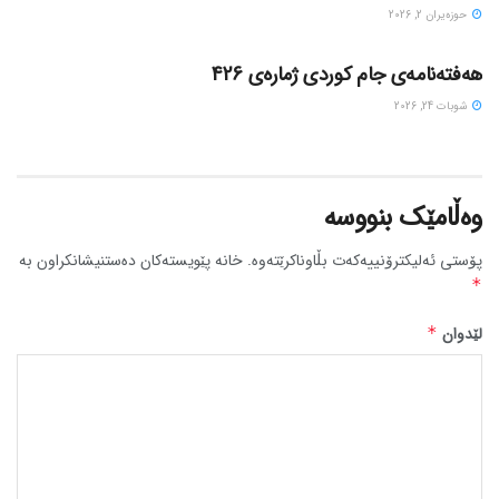
حوزه‌یران 2, 2026
گۆڤاره‌کان
هەفتەنامەی جام کوردی ژمارەی 426
شوبات 24, 2026
وەڵامێک بنووسە
پۆستی ئەلیکترۆنییەکەت بڵاوناکرێتەوە.
خانە پێویستەکان دەستنیشانکراون بە
*
لێدوان
*