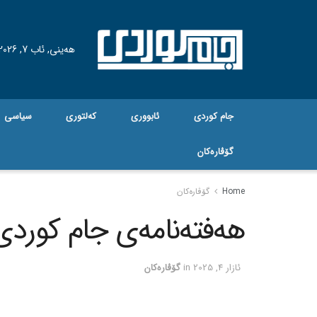
هه‌ینی, ئاب 7, 2026
جام کوردی
ئابووری
کەلتوری
سیاسی
گۆڤاره‌کان
Home
گۆڤاره‌کان
هەفتەنامەی جام کوردی ژم
ئازار 4, 2025
in
گۆڤاره‌کان