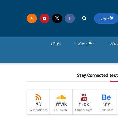
فارسی
یهان
مەڵتی میدیا
وەرزش
Stay Connected test
99
23.9k
205k
137
Subscribers
Followers
Subscribers
Followers