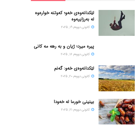
لێکدانەوەی خەو؛ کەوتنە خوارەوە
لە بەرزاییەوە
كانونی دووه‌م 19, 2025
پیره میرد؛ ژیان و به رهه مه کانی
كانونی دووه‌م 16, 2025
لێکدانەوەی خەو: گەنم
كانونی دووه‌م 20, 2025
بینینی خورما لە خەودا
كانونی دووه‌م 21, 2025