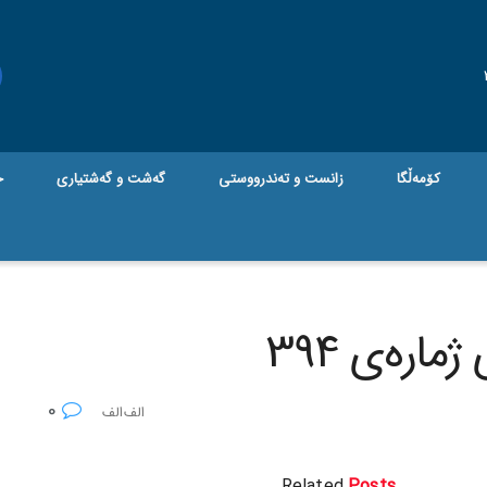
کۆمەڵگا
زانست و تەندرووستی
گه‌شت و گه‌شتیاری
ج
ارەی 394
0
Related
Posts