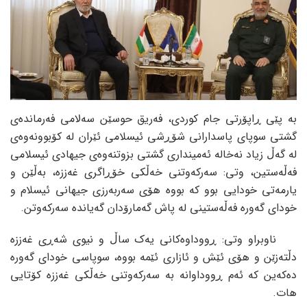
بە پێی ڕاپۆرتی جام کوردی، فەریق حوسێن سەلامی فەرماندەی
گشتی سوپای پاسدارانی شۆڕشی ئیسلامی ئێران لە کۆبوونەوەی
لە گەڵ زیاد نەخالە ئەمینداری گشتی بزوتنەوەی جیهادی ئیسلامی
فەڵەستین، وتی: سەرکەوتنی خەڵکی خۆڕاگری غەززە، بەڵێن و
یارمەتی خودایی بوو کە بووە هۆی سەربەرزی جیهانی ئیسلام و
خودای گەورە فەڵەستینی لە پاش گەمارۆدان گەیاندە سەرکەوتن.
ناوبراو وتی: ڕووداوەکانی یەک ساڵ و نیوی شەڕی غەززە
دڵتەزێن و هۆی ئێش و ئازاری ئێمە بووە، سوپاسی خودای گەورە
دەکەین کە ئەم ڕووداوانە بە سەرکەوتنی خەڵکی غەززە کۆتایی
هات.