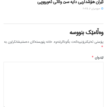
ئێران هۆشداریی دایە سێ وڵاتی ئەورووپی
حوزه‌یران 6, 2025
وەڵامێک بنووسە
پۆستی ئەلیکترۆنییەکەت بڵاوناکرێتەوە.
خانە پێویستەکان دەستنیشانکراون بە
*
لێدوان
*