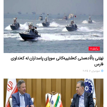
ڕاپۆرت
نهێنی باڵادەستی کەشتییەکانی سوپای پاسداران لە کەنداوی
فارس
حوزه‌یران 7, 2025