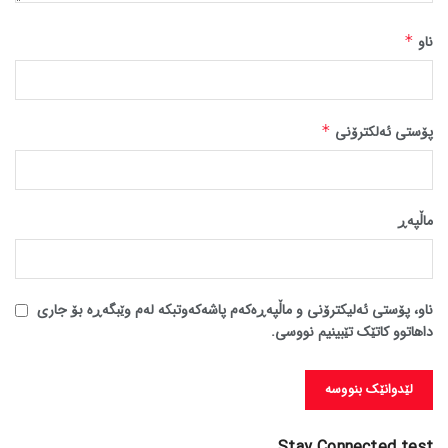
ناو
*
پۆستی ئەلکترۆنی
*
ماڵپه‌ڕ
ناو، پۆستی ئەلیکترۆنی و ماڵپەڕەکەم پاشەکەوتبکە لەم وێبگەڕە بۆ جاری
داهاتوو کاتێک تێبینیم نووسی.
Stay Connected test