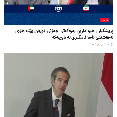
ئاسیا
پزیشکیان: هیوادارین بەرەکەتی جەژنی قوربان ببێتە هۆی
نەهێشتنی ناسەقامگیری لە ناوچەکە
حوزه‌یران 6, 2025