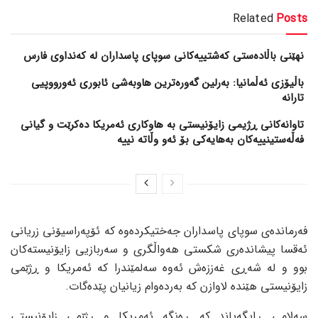
Related
Posts
نهێنی باڵادەستی کەشتییەکانی سوپای پاسداران لە کەنداوی فارس
باڵیۆزی ئەڵمانیا: بەرلین گەورەترین هاوبەشی ئابوری ئەورووپیی
تارانە
تاوانەکانی ڕژیمی زایۆنیستی بە هاوکاری ئەمریکا دەکرێت و گیانی
فەڵەستینییەکان بەهایەکی بۆ ئەو وڵاتە نییە
فەرماندەی سوپای پاسداران جەختیکردەوە کە ئۆپەراسیۆنی زریانی
ئەقسا پیشاندەری شکستی هەواڵگری و سەربازیی زایۆنیستەکان
بوو و لە شەڕی غەززەش ئەوە سەلمێندرا کە ئەمریکا و ڕژێمی
زایۆنیستی هێندە لاوازن کە بەردەوام زیانیان پێدەگات.
سەلامی ڕایگەیاند کە ڕەنگە ئەمریکا و ڕژێمی زایۆنیستی