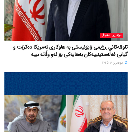
نوێترین هەواڵ
تاوانەکانی ڕژیمی زایۆنیستی بە هاوکاری ئەمریکا دەکرێت و
گیانی فەڵەستینییەکان بەهایەکی بۆ ئەو وڵاتە نییە
حوزه‌یران 6, 2025