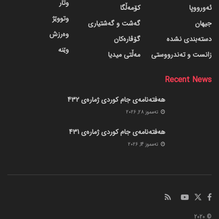
وتار
ئەورووپا
کۆمەڵگا
وتووێژ
جیهان
گه‌شت و گه‌شتیاری
وەرزش
دسته‌بندی نشده
گۆڤاره‌کان
وێنە
زانست و تەندرووستی
مەڵتی میدیا
Recent News
هەفتەنامەی جام کوردی ژمارەی 432
ته‌مموز 28, 2026
هەفتەنامەی جام کوردی ژمارەی 431
ته‌مموز 14, 2026
© 2020