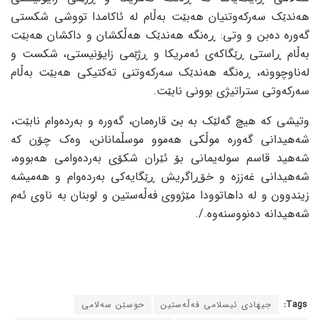
هەندێک سەرکەوتنیان هەبێت بەڵام لە ئاکامدا تووشی شکستی
گەورە دەبن و وتی: ڕەنگە هەندێک هەڵکشان و داکشان هەبێت
بەڵام ڕاستی ڕێگاکەی ئەمریکا و ڕژێمی زایۆنیستی، شکست و
لەناوچوونە، ڕەنگە هەندێک سەرکەوتنی تەکتیکی هەبێت بەڵام
سەرکەوتی ستراتیژی بوونی نابێت.
وتیشی کە هیچ گەلێک بە بێ قارەمان، گەورە و بەردەوام نابێت،
شەهیدانی گەورە موڵکی هەموو موسڵمانانن، وەک چۆن کە
شەهید قاسم سولەیمانی بۆ ئێران شکۆی بەردەوامی هەبووە،
شەهیدانی غەززە و خۆڕاگریش ڕێگایەکی بەردەوام و هەمیشە
زیندوون و لە داهاتوودا مێژووی فەڵەستین و لوبنان بە ناوی ئەم
شەهیدانە دەنووسنەوە./.
Tags:
جیهادی ئیسلامی فەڵەستین
حوسێن سەلامی