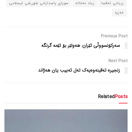
زریانی ئەقسا
زیاد نەخالە
سوپای پاسدارانی شۆڕشی ئیسلامی
غەززە
Previous Post
سەرکۆنسووڵی ئێران: هەولێر بۆ ئێمە گرنگە
Next Post
زنجیرە تەقینەوەیەک تەل ئەبیب یان هەژاند
Related
Posts