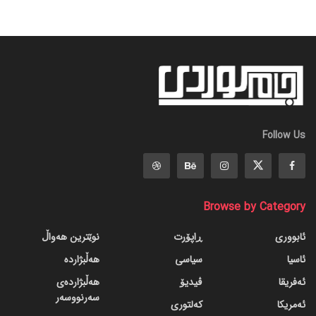
Follow Us
Browse by Category
ئابووری
ڕاپۆرت
نوێترین هەواڵ
ئاسیا
سیاسی
هەڵبژاردە
ئەفریقا
ڤیدیۆ
هەڵبژاردەی
سەرنووسەر
ئەمریکا
کەلتوری