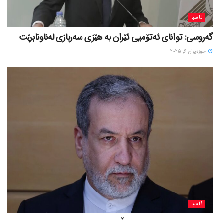
ئاسیا
گەروسی: توانای ئەتۆمیی ئێران بە هێزی سەربازی لەناونابرێت
حوزه‌یران 6, 2025
ئاسیا