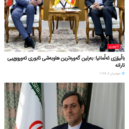
ئابووری
باڵیۆزی ئەڵمانیا: بەرلین گەورەترین هاوبەشی ئابوری ئەورووپیی
تارانە
حوزه‌یران 7, 2025