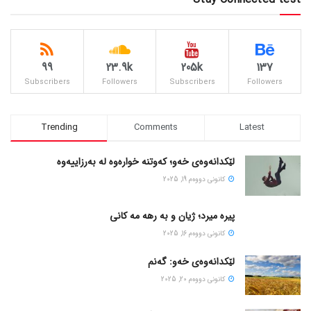
99
23.9k
205k
137
Subscribers
Followers
Subscribers
Followers
Trending
Comments
Latest
لێکدانەوەی خەو؛ کەوتنە خوارەوە لە بەرزاییەوە
كانونی دووه‌م 19, 2025
پیره میرد؛ ژیان و به رهه مه کانی
كانونی دووه‌م 16, 2025
لێکدانەوەی خەو: گەنم
كانونی دووه‌م 20, 2025