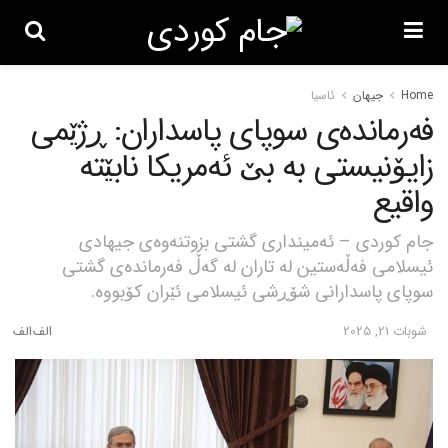
Home
جیهان
ئاسیا
فەرماندەی سوپای پاسداران: ڕژێمی
زایۆنیستی بە بێ ئەمریکا نابێتە
واقیع
جام کوردی – ئەمینداری گشتی بزوتنەوەی جیهادی
ئیسلامی فەڵەستین لە تاران لە گەڵ فەرماندەی گشتی
سوپای پاسدارانی شۆڕشی ئیسلامی ئێران کۆبووە.
شوبات 21, 2025