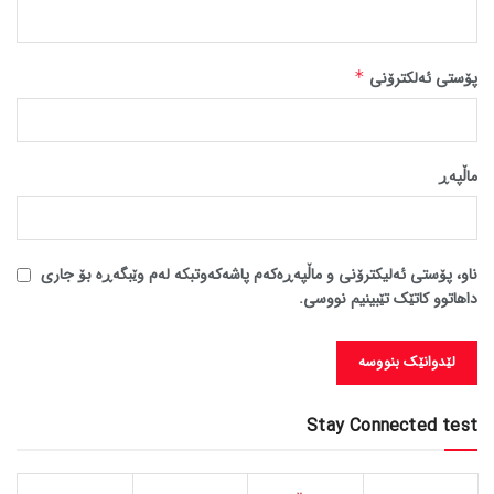
پۆستی ئەلکترۆنی
*
ماڵپه‌ڕ
ناو، پۆستی ئەلیکترۆنی و ماڵپەڕەکەم پاشەکەوتبکە لەم وێبگەڕە بۆ جاری
داهاتوو کاتێک تێبینیم نووسی.
Stay Connected test