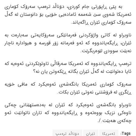
بە پێی ڕاپۆرتی جام کوردی، دۆناڵد ترەمپ سەرۆک کۆماری
ئەمریکا شەوی سێ شەممە ئامادەیی خۆیی بۆ دانوستان لە گەڵ
سەرۆک کۆماری ئێران ڕاگەیاند.
ناوبراو لە کاتی واژۆکردنی فەرمانێکی سەرۆکایەتی سەبارەت بە
ئێران، ڕایگەیاندووە کە ئەو فەرمانە زۆر قورسە و هیوادارە ناچار
نەبێت سوودی لێوەربگرێت.
ترەمپ ڕایگەیاندووە کە ئەمریکا سەرقاڵی تاوتوێکردنی ئەوەیە کە
ئایا دەتوانێت لە گەڵ ئێران بگاتە ڕێکەوتن یان نە؟
سەرۆک کۆماری ئەمریکا بانگەشەی ئەوەیکرد کە مافی خۆیە
ڕێگری لە فرۆشتنی نەوتی ئێران بکات.
ناوبراو بانگەشەی ئەوەیکرد کە ئێران لە بەدەستهێنانی چەکی
ناوەکی نزیک بووەتەوە و ڕایگەیاندووە کە تاران ناتوانێت ئەو
چەکەی هەبێت./.
Tags:
ئەمریکا
ئێران
دۆناڵد ترەمپ