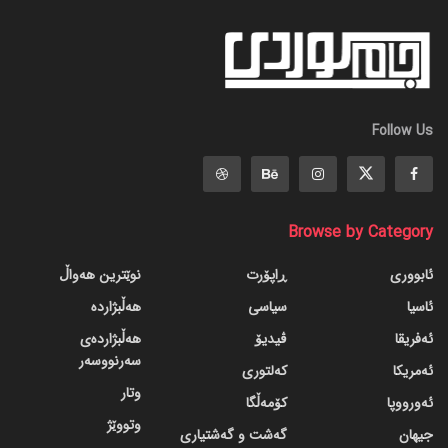
Follow Us
Browse by Category
ئابووری
ڕاپۆرت
نوێترین هەواڵ
ئاسیا
سیاسی
هەڵبژاردە
ئەفریقا
ڤیدیۆ
هەڵبژاردەی
سەرنووسەر
ئەمریکا
کەلتوری
وتار
ئەورووپا
کۆمەڵگا
وتووێژ
جیهان
گه‌شت و گه‌شتیاری