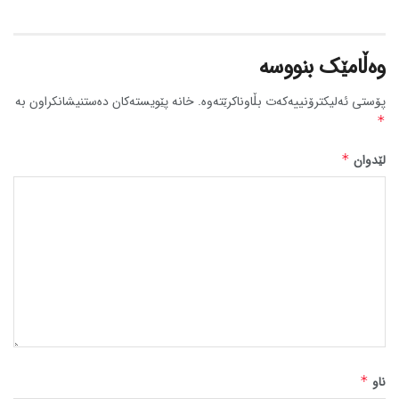
وەڵامێک بنووسە
پۆستی ئەلیکترۆنییەکەت بڵاوناکرێتەوە.
خانە پێویستەکان دەستنیشانکراون بە
*
لێدوان
*
ناو
*