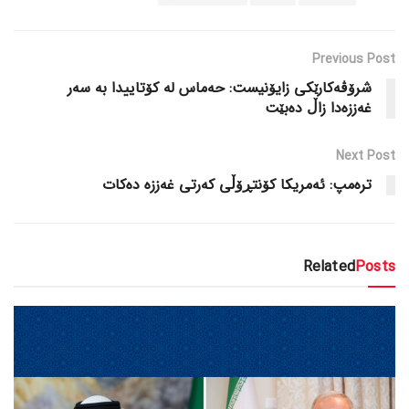
Previous Post
شرۆڤەکارێکی زایۆنیست: حەماس لە کۆتاییدا بە سەر
غەززەدا زاڵ دەبێت
Next Post
ترەمپ: ئەمریکا کۆنتڕۆڵی کەرتی غەززە دەکات
Related
Posts