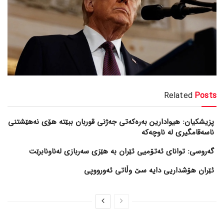
Related
Posts
پزیشکیان: هیوادارین بەرەکەتی جەژنی قوربان ببێتە هۆی نەهێشتنی
ناسەقامگیری لە ناوچەکە
گەروسی: توانای ئەتۆمیی ئێران بە هێزی سەربازی لەناونابرێت
ئێران هۆشداریی دایە سێ وڵاتی ئەورووپی