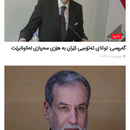
ئاسیا
گەروسی: توانای ئەتۆمیی ئێران بە هێزی سەربازی لەناونابرێت
حوزه‌یران 6, 2025