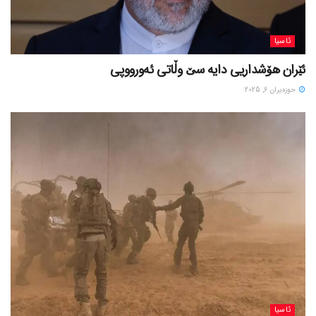
ئاسیا
ئێران هۆشداریی دایە سێ وڵاتی ئەورووپی
حوزه‌یران 6, 2025
ئاسیا