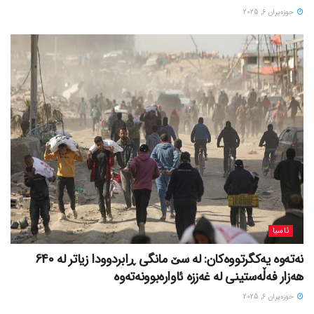
حوزه‌یران 6, 2025
ئاسیا
نەتەوە یەکگرتووەکان: لە سێ مانگی ڕابردوودا زیاتر لە 640
هەزار فەڵەستینی لە غەززە ئاوارەبوونەتەوە
حوزه‌یران 6, 2025