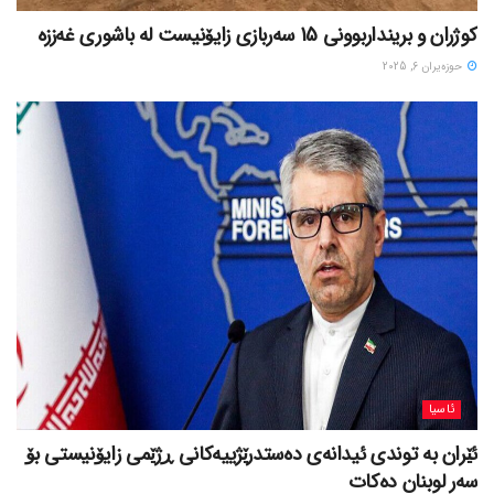
کوژران و برینداربوونی 15 سەربازی زایۆنیست لە باشوری غەززە
حوزه‌یران 6, 2025
ئاسیا
ئێران بە توندی ئیدانەی دەستدرێژییەکانی ڕژێمی زایۆنیستی بۆ
سەر لوبنان دەکات