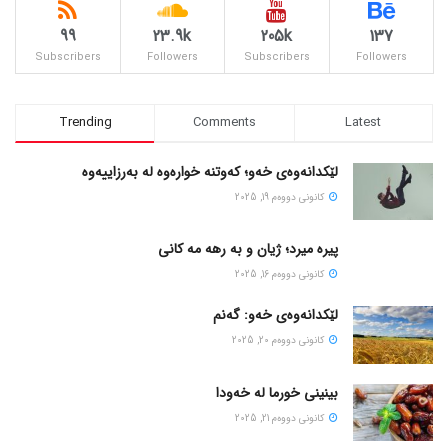
99
23.9k
205k
137
Subscribers
Followers
Subscribers
Followers
Trending
Comments
Latest
لێکدانەوەی خەو؛ کەوتنە خوارەوە لە بەرزاییەوە
كانونی دووه‌م 19, 2025
پیره میرد؛ ژیان و به رهه مه کانی
كانونی دووه‌م 16, 2025
لێکدانەوەی خەو: گەنم
كانونی دووه‌م 20, 2025
بینینی خورما لە خەودا
كانونی دووه‌م 21, 2025