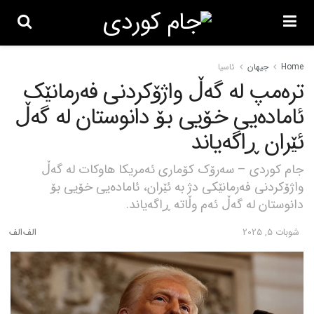
Home
جیهان
ئاسیا
ترەمپ لە گەڵ واژۆکردنی فەرمانێک
ئامادەیی خۆیی بۆ دانوستان لە گەڵ
ئێران ڕاگەیاند
جام کوردی – سەرۆک کۆماری ئەمریکا هاوکات لە گەڵ
واژۆکردنی فەرمانێکی دژ بە ئێران، ئامادەیی خۆیی بۆ
دانوستان لە گەڵ ئەم وڵاتە ڕاگەیاند.
شوبات 5, 2025