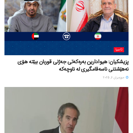
ئاسیا
پزیشکیان: هیوادارین بەرەکەتی جەژنی قوربان ببێتە هۆی
نەهێشتنی ناسەقامگیری لە ناوچەکە
حوزه‌یران 6, 2025