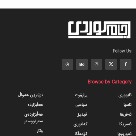
Follow Us
Browse by Category
ئابووری
ڕاپۆرت
نوێترین هەواڵ
ئاسیا
سیاسی
هەڵبژاردە
ئەفریقا
ڤیدیۆ
هەڵبژاردەی
سەرنووسەر
ئەمریکا
کەلتوری
وتار
ئەورووپا
کۆمەڵگا