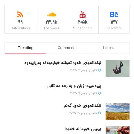
99
23.9k
205k
137
Subscribers
Followers
Subscribers
Followers
Trending
Comments
Latest
لێکدانەوەی خەو؛ کەوتنە خوارەوە لە بەرزاییەوە
كانونی دووه‌م 19, 2025
پیره میرد؛ ژیان و به رهه مه کانی
كانونی دووه‌م 16, 2025
لێکدانەوەی خەو: گەنم
كانونی دووه‌م 20, 2025
بینینی خورما لە خەودا