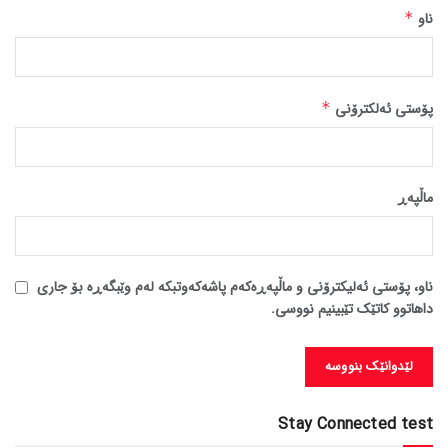
ناو
*
پۆستی ئەلکترۆنی
*
ماڵپه‌ڕ
ناو، پۆستی ئەلیکترۆنی و ماڵپەڕەکەم پاشەکەوتبکە لەم وێبگەڕە بۆ جاری
داهاتوو کاتێک تێبینیم نووسی.
Stay Connected test