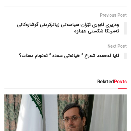
Previous Post
وەزیری ئابوری ئێران: سیاسەتی زیاترکردنی گوشارەکانی
ئەمریکا شکستی هێناوە
Next Post
ئایا ئەحمەد شەرع ” خیانەتی سەدە ” ئەنجام دەدات؟
Related
Posts