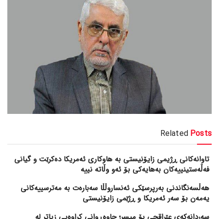
Related
Posts
تاوانەکانی ڕژیمی زایۆنیستی بە هاوکاری ئەمریکا دەکرێت و گیانی
فەڵەستینییەکان بەهایەکی بۆ ئەو وڵاتە نییە
هەڵسەنگاندنی بەرپرسێکی ئەنساروڵڵا سەبارەت بە مەترسییەکانی
یەمەن بۆ سەر ئەمریکا و ڕژێمی زایۆنیستی
سەردانەکەی عێراقچی بۆ میسر؛ چاوەڕوانی کراوەیی زیاتر لە