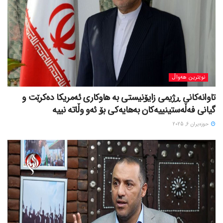
نوێترین هەواڵ
تاوانەکانی ڕژیمی زایۆنیستی بە هاوکاری ئەمریکا دەکرێت و
گیانی فەڵەستینییەکان بەهایەکی بۆ ئەو وڵاتە نییە
حوزه‌یران 6, 2025