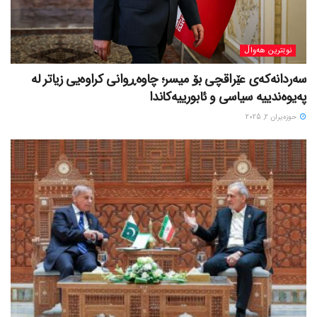
نوێترین هەواڵ
سەردانەکەی عێراقچی بۆ میسر؛ چاوەڕوانی کراوەیی زیاتر لە
پەیوەندییە سیاسی و ئابورییەکاندا
حوزه‌یران 2, 2025