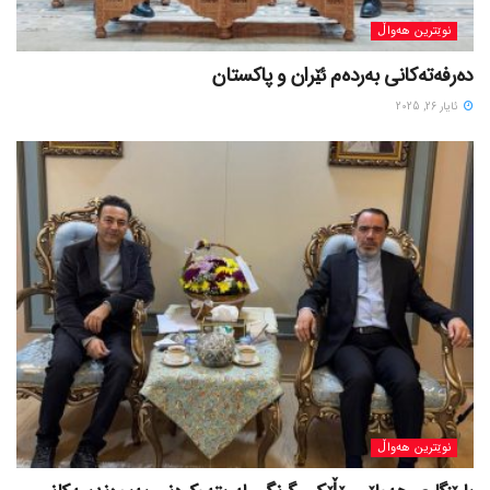
نوێترین هەواڵ
دەرفەتەکانی بەردەم ئێران و پاکستان
ئایار 26, 2025
نوێترین هەواڵ