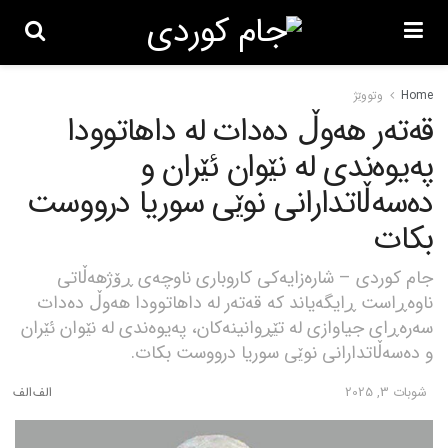
Home
وتووێژ
قەتەر هەوڵ دەدات لە داهاتوودا
پەیوەندی لە نێوان ئێران و
دەسەڵاتدارانی نوێی سوریا درووست
بکات
جام کوردی – شارەزایەکی کاروباری ناوچەی ڕۆژهەڵاتی
ناوەڕاست ڕایگەیاند کە قەتەر لە داهاتوودا هەوڵ دەدات
سەرەڕای جیاوازی لە تێڕوانینەکان، پەیوەندی لە نێوان ئێران
و دەسەڵاتدارانی نوێی سوریا درووست بکات.
شوبات 3, 2025