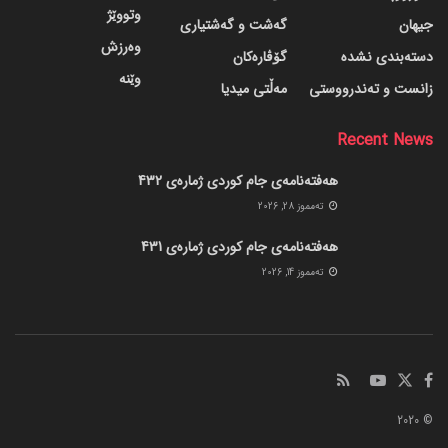
وتووێژ
جیهان
گه‌شت و گه‌شتیاری
وەرزش
دسته‌بندی نشده
گۆڤاره‌کان
وێنە
زانست و تەندرووستی
مەڵتی میدیا
Recent News
هەفتەنامەی جام کوردی ژمارەی 432
ته‌مموز 28, 2026
هەفتەنامەی جام کوردی ژمارەی 431
ته‌مموز 14, 2026
© 2020