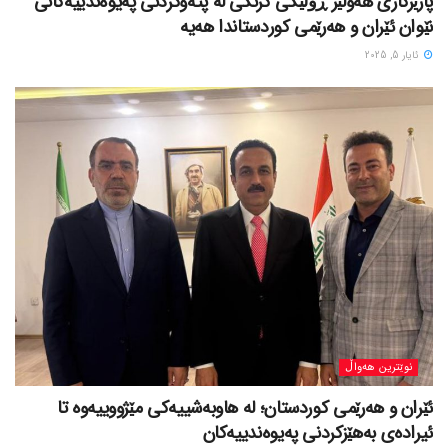
پارێزگاری هەولێر ڕۆڵێکی گرنگی لە پتەوکردنی پەیوەندییەکانی
نێوان ئێران و هەرێمی کوردستاندا هەیە
ئایار 5, 2025
نوێترین هەواڵ
ئێران و هەرێمی کوردستان؛ لە هاوبەشییەکی مێژووییەوە تا
ئیرادەی بەهێزکردنی پەیوەندییەکان