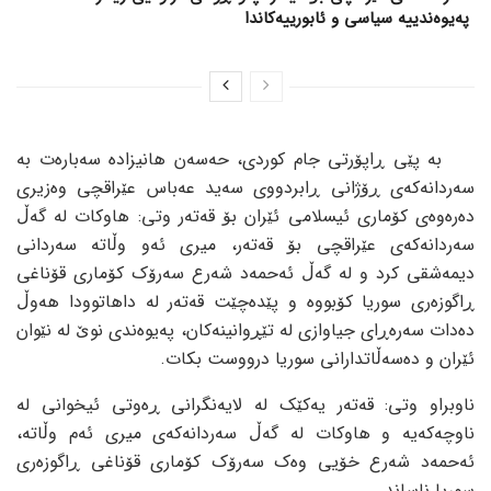
پەیوەندییە سیاسی و ئابورییەکاندا
بە پێی ڕاپۆرتی جام کوردی، حەسەن هانیزادە سەبارەت بە
سەردانەکەی ڕۆژانی ڕابردووی سەید عەباس عێراقچی وەزیری
دەرەوەی کۆماری ئیسلامی ئێران بۆ قەتەر وتی: هاوکات لە گەڵ
سەردانەکەی عێراقچی بۆ قەتەر، میری ئەو وڵاتە سەردانی
دیمەشقی کرد و لە گەڵ ئەحمەد شەرع سەرۆک کۆماری قۆناغی
ڕاگوزەری سوریا کۆبووە و پێدەچێت قەتەر لە داهاتوودا هەوڵ
دەدات سەرەڕای جیاوازی لە تێڕوانینەکان، پەیوەندی نوێ لە نێوان
ئێران و دەسەڵاتدارانی سوریا درووست بکات.
ناوبراو وتی: قەتەر یەکێک لە لایەنگرانی ڕەوتی ئیخوانی لە
ناوچەکەیە و هاوکات لە گەڵ سەردانەکەی میری ئەم وڵاتە،
ئەحمەد شەرع خۆیی وەک سەرۆک کۆماری قۆناغی ڕاگوزەری
سوریا ناساند.