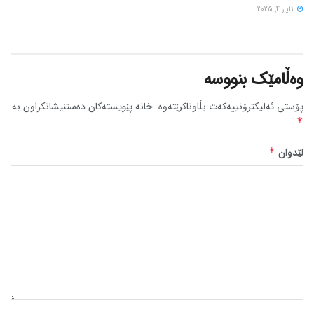
ئایار 4, 2025
وەڵامێک بنووسە
پۆستی ئەلیکترۆنییەکەت بڵاوناکرێتەوە.
خانە پێویستەکان دەستنیشانکراون بە
*
لێدوان
*