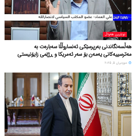
نوێترین هەواڵ
هەڵسەنگاندنی بەرپرسێکی ئەنساروڵڵا سەبارەت بە
مەترسییەکانی یەمەن بۆ سەر ئەمریکا و ڕژێمی زایۆنیستی
حوزه‌یران 5, 2025