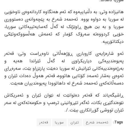
هانیزادە وتی: بە دڵنیاییەوە کە ئەم هەنگاوە کاردانەوەی ناوخۆیی
لە سوریا بە دواوە بووە. ئەحمەد شەرع بە پێچەوانەی دەستووری
سوریا و بە بێ هیچ ڕاوێژێک لە گەڵ کەسایەتییەکانی سوریا،
خۆیی کردووەتە سەرۆک کۆمار کە ئەمەش هەڵسووکەوتێکی
دیکتاتۆرییە.
ئەو شارەزایەی کاروباری ڕۆژهەڵاتی ناوەڕاست وتی: قەتەر
پەیوەندییەکی دیاریکراوی لە گەڵ ئێراندا هەیە و
بەرژەوەندییەکانی ئێرانیش لە سوریا دەبێت پارێزراو بێت، سەرەڕای
ئەوەی بەشار ئەسەد کۆتایی هاتووە، قەتەر هەوڵ دەدات ئێران و
دەسەڵاتەکەی ئەحمەد شەرع لە داهاتوودا پەیوەندییان هەبێت.
ڕاشیگەیاند کە قەتەر دەتوانێت لە نێوان ئێران و ئەمریکاش
نێوەندگێڕی بکات، ئەگەر تێڕوانینی ترەمپ و حکومەتەکەی لە سەر
ئێران تووشی گۆڕانکاری ببێت./.
Tags:
ئەحمەد شەرع
ئێران
سوریا
قەتەر