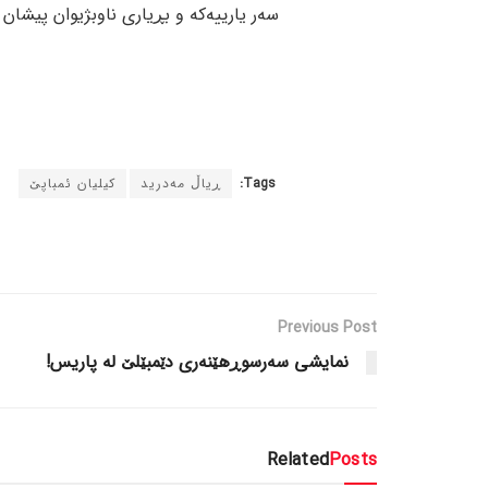
سەر یارییەکە و بڕیاری ناوبژیوان پیشان 
Tags:
ڕیاڵ مەدرید
کیلیان ئمباپێ
Previous Post
نمایشی سەرسوڕهێنەری دێمبێلێ لە پاریس!
Related
Posts