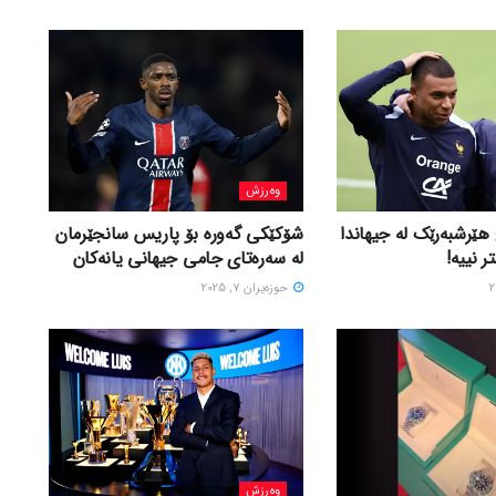
وەرزش
ێرشبەرێک لە جیهاندا
شۆکێکی گەورە بۆ پاریس سانجێرمان
ر نییە!
لە سەرەتای جامی جیهانی یانەکان
حوزه‌یران 7, 2025
وەرزش