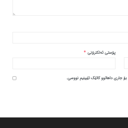
پۆستی ئەلکترۆنی
*
بۆ جاری داهاتوو کاتێک تێبینیم نووسی.