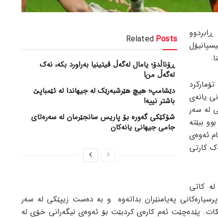
ڕابردوو
Related
Posts
سپانیۆل
ڕۆناڵدۆ؛ یامال لەگەڵ ڤیتینیا بەراورد بکە، نەک
لەگەڵ من!
تۆمارکرد
دێشامپ؛ هیچ هێرشبەرێک لە جیهاندا لە ئێمباپێ
نی یانەی
باشتر نییە!
 لە سەر
شۆکێکی گەورە بۆ پاریس سانجێرمان لە سەرەتای
وو ببێتە
جامی جیهانی یانەکان
ام ئەوەی
ەک کارتی
لە کاتی
پرسیارەکانی پەیامنێران بداتەوە و بە دەست زیپێکی لە سەر
بکات. پێدەچێت ئەم کارەی کردبێت بۆ ئەوەی نیگەرانی خۆی لە