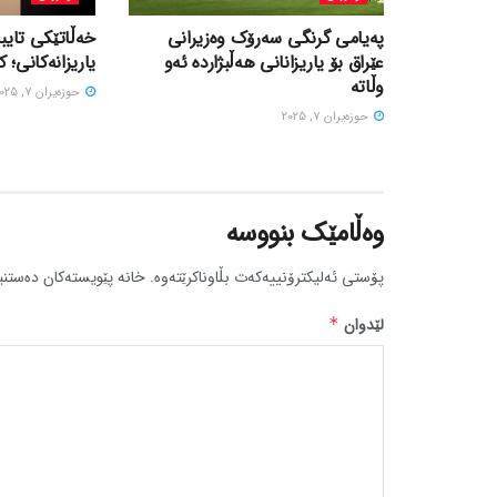
پەیامی گرنگی سەرۆک وەزیرانی
خەڵاتێکی تایبە
عێراق بۆ یاریزانانی هەڵبژارده ئەو
یاریزانەکانی؛ ک
وڵاتە
حوزه‌یران 7, 2025
حوزه‌یران 7, 2025
وەڵامێک بنووسە
پۆستی ئەلیکترۆنییەکەت بڵاوناکرێتەوە.
خانە پێویستەکان دەستنی
لێدوان
*