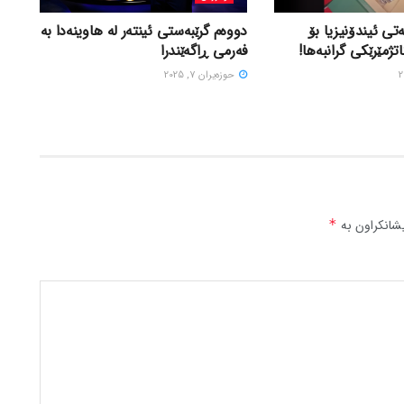
تی ئیندۆنیزیا بۆ
دووەم گرێبەستی ئینتەر لە هاوینەدا بە
اتژمێرێکی گرانبەها!
فەرمی ڕاگەێندرا
حوزه‌یران 7, 2025
شانکراون بە
*