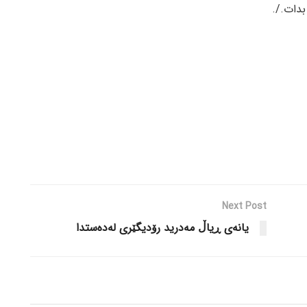
بدات./.
Next Post
یانەی ڕیاڵ مەدرید رۆدیگێری لەدەستدا