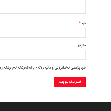
ناو
*
ماڵپه‌ڕ
ناو، پۆستی ئەلیکترۆنی و ماڵپەڕەکەم پاشەکەوتبکە لەم وێبگەڕە 