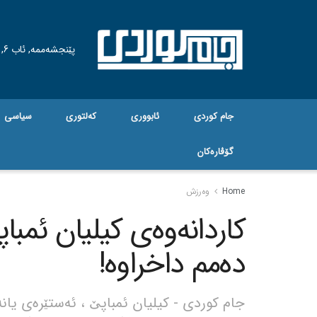
پێنجشەممە, ئاب 6, 2026
جام کوردی
ئابووری
کەلتوری
سیاسی
گۆڤاره‌کان
Home
وەرزش
کاردانەوەی کیلیان ئمباپێ
دەمم داخراوە!
جام کوردی - کیلیان ئمباپێ ، ئەستێرەی یان