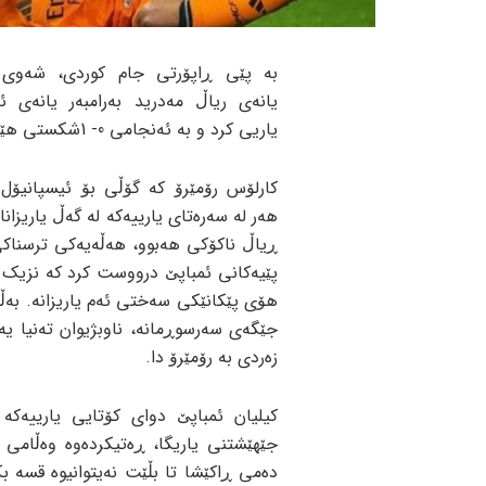
بە پێی ڕاپۆرتی جام کوردی، شەوی 
یانەی ریاڵ مەدرید بەرامبەر یانەی ئی
یاریی کرد و بە ئەنجامی 0- 1شکستی هێنا.
کارلۆس رۆمێرۆ کە گۆڵی بۆ ئیسپانیۆل 
هەر لە سەرەتای یارییەکە لە گەڵ یاریزانا
ڕیاڵ ناکۆکی هەبوو، هەڵەیەکی ترسناکی
پێیەکانی ئمباپێ درووست کرد کە نزیک ب
هۆی پێکانێکی سەختی ئەم یاریزانە. بەڵ
جێگەی سەرسوڕمانە، ناوبژیوان تەنیا ی
زەردی بە رۆمێرۆ دا.
کیلیان ئمباپێ دوای کۆتایی یارییەکە 
جێهێشتنی یاریگا، ڕەتیکردەوە وەڵامی 
دەمی ڕاکێشا تا بڵێت نەیتوانیوە قسە 