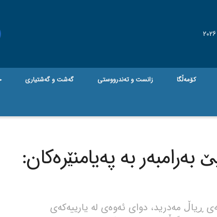
کۆمەڵگا
زانست و تەندرووستی
گه‌شت و گه‌شتیاری
ج
 بەرامبەر بە پەیامنێرەکان:
ەی ڕیاڵ مەدرید، دوای ئەوەی لە یارییەکەی