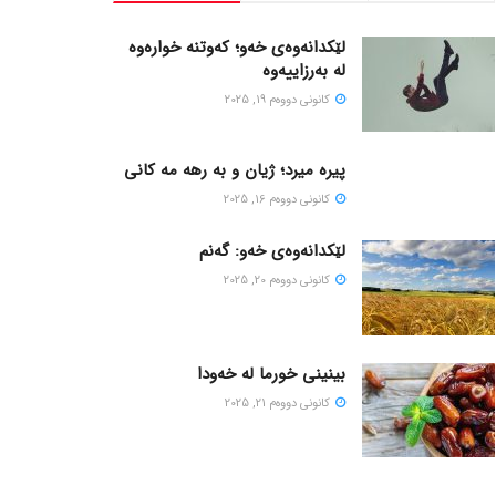
لێکدانەوەی خەو؛ کەوتنە خوارەوە
لە بەرزاییەوە
كانونی دووه‌م 19, 2025
پیره میرد؛ ژیان و به رهه مه کانی
كانونی دووه‌م 16, 2025
لێکدانەوەی خەو: گەنم
كانونی دووه‌م 20, 2025
بینینی خورما لە خەودا
كانونی دووه‌م 21, 2025