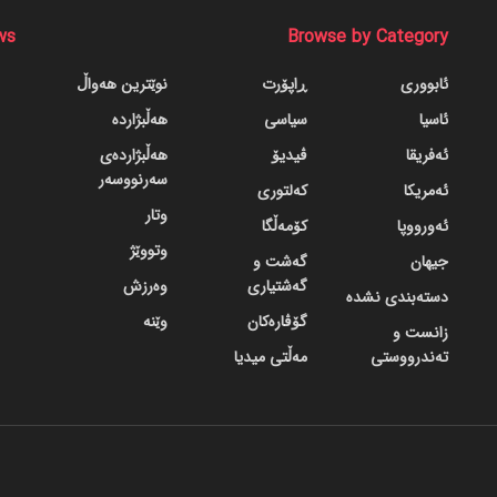
ws
Browse by Category
ئابووری
ڕاپۆرت
نوێترین هەواڵ
ئاسیا
سیاسی
هەڵبژاردە
ئەفریقا
ڤیدیۆ
هەڵبژاردەی
سەرنووسەر
ئەمریکا
کەلتوری
وتار
ئەورووپا
کۆمەڵگا
وتووێژ
جیهان
گه‌شت و
گه‌شتیاری
وەرزش
دسته‌بندی نشده
گۆڤاره‌کان
وێنە
زانست و
تەندرووستی
مەڵتی میدیا