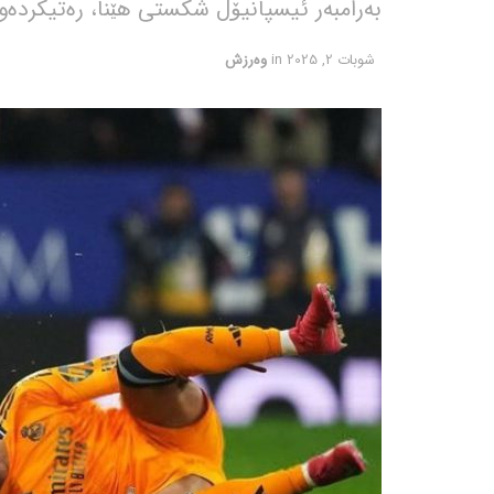
بەرامبەر ئیسپانیۆل شکستی هێنا، رەتیکردەوە
شوبات 2, 2025
in
وەرزش