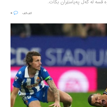
 قسە لە گەڵ پەیامنێران بکات.
0