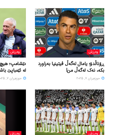
وەرزش
وەرزش
ڕۆناڵدۆ؛ یامال لەگەڵ ڤیتینیا بەراورد
دێشامپ؛ هیچ ه
بکە، نەک لەگەڵ من!
لە ئێمباپێ باشت
حوزه‌یران 7, 2025
حوزه‌یران 7, 2025
وەرزش
وەرزش