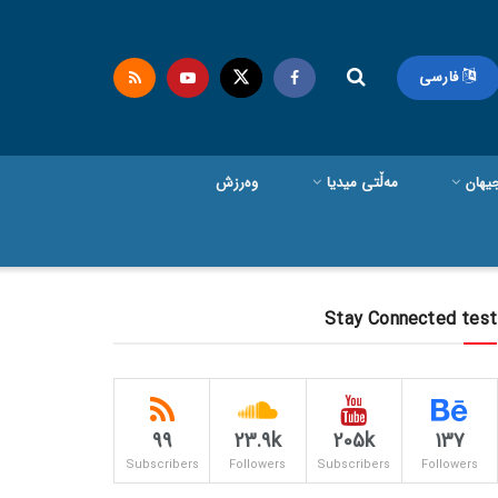
فارسی
یهان
مەڵتی میدیا
وەرزش
Stay Connected test
99
23.9k
205k
137
Subscribers
Followers
Subscribers
Followers