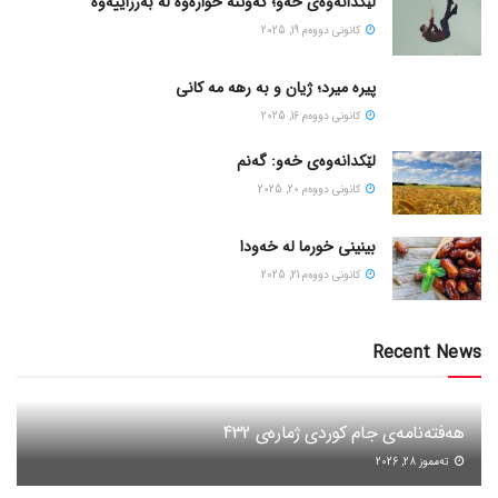
لێکدانەوەی خەو؛ کەوتنە خوارەوە لە بەرزاییەوە
كانونی دووه‌م 19, 2025
پیره میرد؛ ژیان و به رهه مه کانی
كانونی دووه‌م 16, 2025
لێکدانەوەی خەو: گەنم
كانونی دووه‌م 20, 2025
بینینی خورما لە خەودا
كانونی دووه‌م 21, 2025
Recent News
هەفتەنامەی جام کوردی ژمارەی 432
ته‌مموز 28, 2026