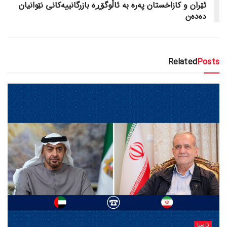
ئێران و کازاخستان پەرە بە ئاڵوگۆڕە بازرگانییەکانی نێوانیان
دەدەن
Related
Posts
ئاسیا