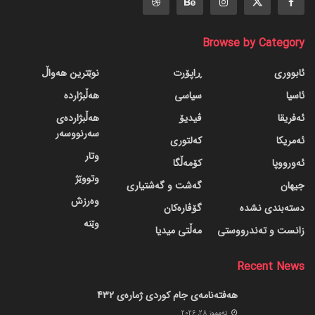
Browse by Category
ئابووری
ڕاپۆرت
نوێترین هەواڵ
ئاسیا
سیاسی
هەڵبژاردە
ئەفریقا
ڤیدیۆ
هەڵبژاردەی
سەرنووسەر
ئەمریکا
کەلتوری
وتار
ئەورووپا
کۆمەڵگا
وتووێژ
جیهان
گه‌شت و گه‌شتیاری
وەرزش
دسته‌بندی نشده
گۆڤاره‌کان
وێنە
زانست و تەندرووستی
مەڵتی میدیا
Recent News
هەفتەنامەی جام کوردی ژمارەی 432
ته‌مموز 28, 2026