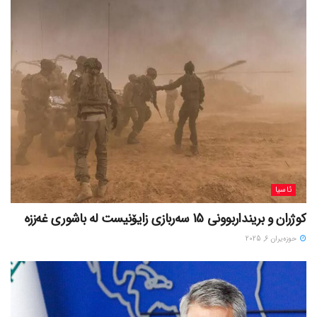
ئاسیا
کوژران و برینداربوونی 15 سەربازی زایۆنیست لە باشوری غەززە
حوزه‌یران 6, 2025