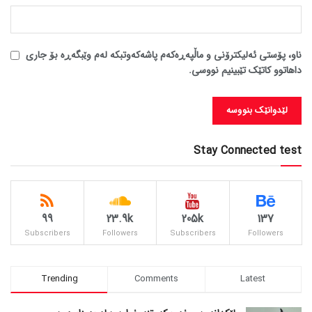
ناو، پۆستی ئەلیکترۆنی و ماڵپەڕەکەم پاشەکەوتبکە لەم وێبگەڕە بۆ جاری
داهاتوو کاتێک تێبینیم نووسی.
Stay Connected test
99
23.9k
205k
137
Subscribers
Followers
Subscribers
Followers
Trending
Comments
Latest