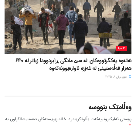
ئاسیا
نەتەوە یەکگرتووەکان: لە سێ مانگی ڕابردوودا زیاتر لە 640
هەزار فەڵەستینی لە غەززە ئاوارەبوونەتەوە
حوزه‌یران 6, 2025
وەڵامێک بنووسە
پۆستی ئەلیکترۆنییەکەت بڵاوناکرێتەوە.
خانە پێویستەکان دەستنیشانکراون بە
*