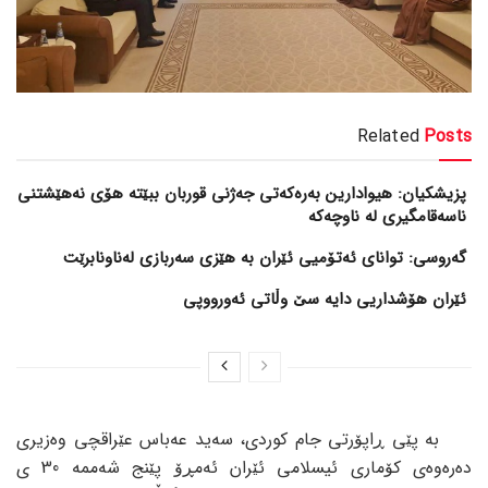
Related
Posts
پزیشکیان: هیوادارین بەرەکەتی جەژنی قوربان ببێتە هۆی نەهێشتنی
ناسەقامگیری لە ناوچەکە
گەروسی: توانای ئەتۆمیی ئێران بە هێزی سەربازی لەناونابرێت
ئێران هۆشداریی دایە سێ وڵاتی ئەورووپی
بە پێی ڕاپۆرتی جام کوردی، سەید عەباس عێراقچی وەزیری
دەرەوەی کۆماری ئیسلامی ئێران ئەمڕۆ پێنج شەممە 30 ی