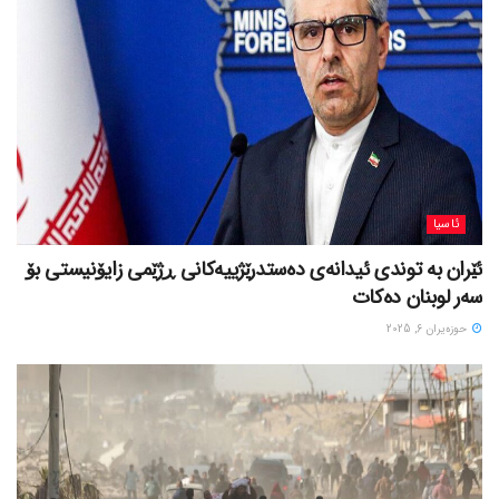
ئاسیا
ئێران بە توندی ئیدانەی دەستدرێژییەکانی ڕژێمی زایۆنیستی بۆ
سەر لوبنان دەکات
حوزه‌یران 6, 2025