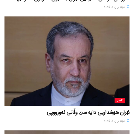
حوزه‌یران 6, 2025
ئاسیا
ئێران هۆشداریی دایە سێ وڵاتی ئەورووپی
حوزه‌یران 6, 2025