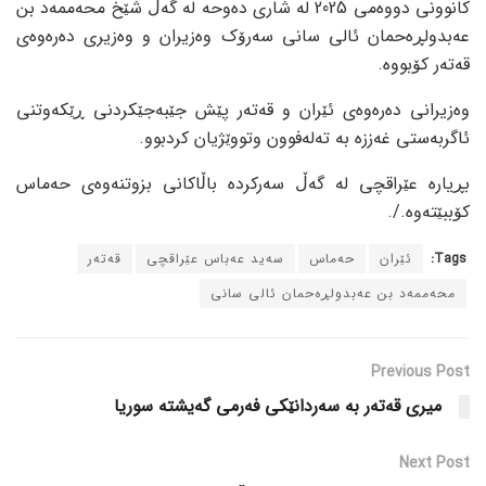
کانوونی دووەمی 2025 لە شاری دەوحە لە گەڵ شێخ محەممەد بن
عەبدولڕەحمان ئالی سانی سەرۆک وەزیران و وەزیری دەرەوەی
قەتەر کۆبووە.
وەزیرانی دەرەوەی ئێران و قەتەر پێش جێبەجێکردنی ڕێکەوتنی
ئاگربەستی غەززە بە تەلەفوون وتووێژیان کردبوو.
بڕیارە عێراقچی لە گەڵ سەرکردە باڵاکانی بزوتنەوەی حەماس
کۆببێتەوە./.
Tags:
ئێران
حەماس
سەید عەباس عێراقچی
قەتەر
محەممەد بن عەبدولڕەحمان ئالی سانی
Previous Post
میری قەتەر بە سەردانێکی فەرمی گەیشتە سوریا
Next Post