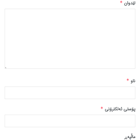
لێدوان
*
ناو
*
پۆستی ئەلکترۆنی
*
ماڵپه‌ڕ