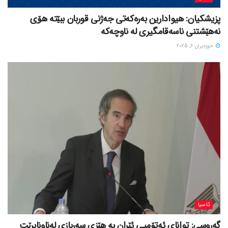
پزیشکیان: هیوادارین بەرەکەتی جەژنی قوربان ببێتە هۆی
نەهێشتنی ناسەقامگیری لە ناوچەکە
حوزه‌یران 6, 2025
ئاسیا
گەروسی: توانای ئەتۆمیی ئێران بە هێزی سەربازی لەناونابرێت