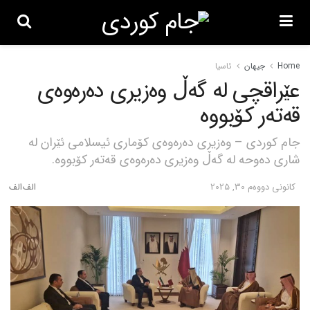
Home
جیهان
ئاسیا
عێراقچی لە گەڵ وەزیری دەرەوەی
قەتەر کۆبووە
جام کوردی – وەزیری دەرەوەی کۆماری ئیسلامی ئێران لە
شاری دەوحە لە گەڵ وەزیری دەرەوەی قەتەر کۆبووە.
كانونی دووه‌م 30, 2025