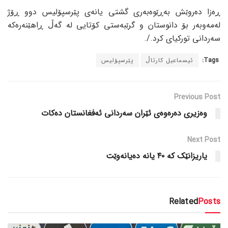
ڕەزا دەروێش بەڕێوەبەری گشتی یانەی پێرسپۆلیس دوو ڕۆژ
لەمەوبەر بۆ دانوستان و گرێبەستی کۆتایی لە گەڵ ڕاهێنەرەکە
سەردانی تورکیای کرد./.
Tags:
ئیسماعیل کارتاڵ
پێرسپۆلیس
Previous Post
وەزیری دەرەوەی ئێران سەردانی ئەفغانستان دەکات
Next Post
یاریزانێک کە ٤٠ یانە دەیانەوێت
Related
Posts