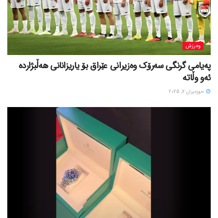
وەرزش
پەیامی گرنگی سەرۆک وەزیرانی عێراق بۆ یاریزانانی هەڵبژارده
ئەو وڵاتە
حوزه‌یران 7, 2025