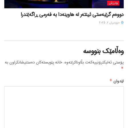
وەرزش
دووەم گرێبەستی ئینتەر لە هاوینەدا بە فەرمی ڕاگەێندرا
حوزه‌یران 7, 2025
وەڵامێک بنووسە
پۆستی ئەلیکترۆنییەکەت بڵاوناکرێتەوە.
خانە پێویستەکان دەستنیشانکراون بە
*
لێدوان
*