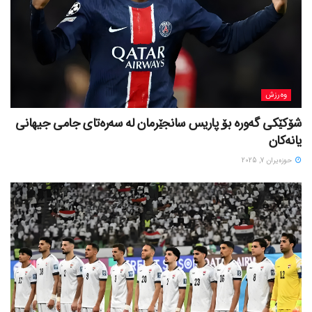
وەرزش
شۆکێکی گەورە بۆ پاریس سانجێرمان لە سەرەتای جامی جیهانی
یانەکان
حوزه‌یران 7, 2025