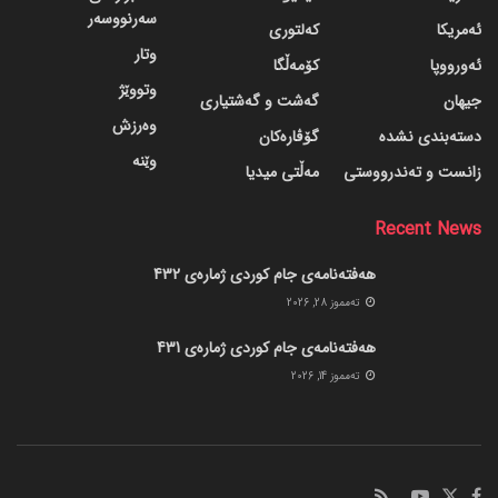
سەرنووسەر
ئەمریکا
کەلتوری
وتار
ئەورووپا
کۆمەڵگا
وتووێژ
جیهان
گه‌شت و گه‌شتیاری
وەرزش
دسته‌بندی نشده
گۆڤاره‌کان
وێنە
زانست و تەندرووستی
مەڵتی میدیا
Recent News
هەفتەنامەی جام کوردی ژمارەی 432
ته‌مموز 28, 2026
هەفتەنامەی جام کوردی ژمارەی 431
ته‌مموز 14, 2026