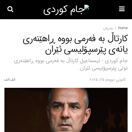
Home
وەرزش
کارتاڵ بە فەرمی بووە ڕاهێنەری
یانەی پێرسپۆلیسی ئێران
جام کوردی - ئیسماعیل کارتاڵ بە فەرمی بووە ڕاهێنەری
نوێی پێرسپۆلیسی ئێران.
كانونی دووه‌م 25, 2025