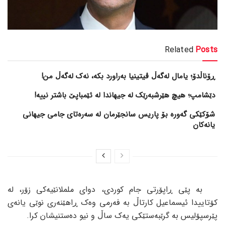
Related
Posts
ڕۆناڵدۆ؛ یامال لەگەڵ ڤیتینیا بەراورد بکە، نەک لەگەڵ من!
دێشامپ؛ هیچ هێرشبەرێک لە جیهاندا لە ئێمباپێ باشتر نییە!
شۆکێکی گەورە بۆ پاریس سانجێرمان لە سەرەتای جامی جیهانی
یانەکان
بە پێی ڕاپۆرتی جام کوردی، دوای ململانێیەکی زۆر، لە
کۆتاییدا ئیسماعیل کارتاڵ بە فەرمی وەک ڕاهێنەری نوێی یانەی
پێرسپۆلیس بە گرێبەستێکی یەک ساڵ و نیو دەستنیشان کرا.