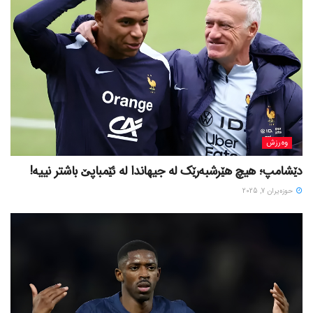
وەرزش
دێشامپ؛ هیچ هێرشبەرێک لە جیهاندا لە ئێمباپێ باشتر نییە!
حوزه‌یران 7, 2025