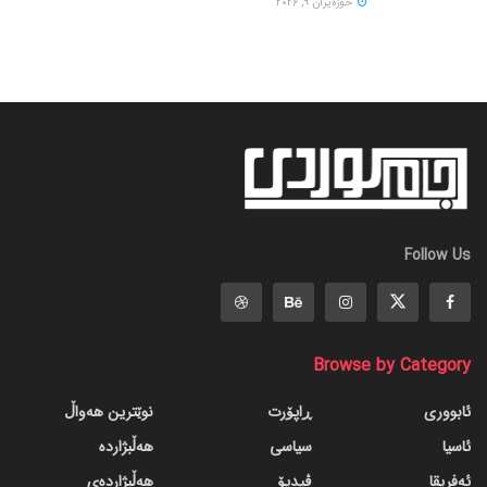
حوزه‌یران 9, 2026
Follow Us
Browse by Category
ئابووری
ڕاپۆرت
نوێترین هەواڵ
ئاسیا
سیاسی
هەڵبژاردە
ئەفریقا
ڤیدیۆ
هەڵبژاردەی