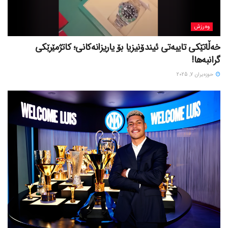
وەرزش
خەڵاتێکی تایبەتی ئیندۆنیزیا بۆ یاریزانەکانی؛ کاتژمێرێکی
گرانبەها!
حوزه‌یران 7, 2025