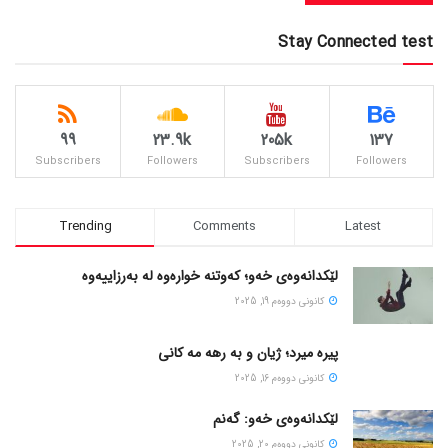
Stay Connected test
99
23.9k
205k
137
Subscribers
Followers
Subscribers
Followers
Trending
Comments
Latest
لێکدانەوەی خەو؛ کەوتنە خوارەوە لە بەرزاییەوە
كانونی دووه‌م 19, 2025
پیره میرد؛ ژیان و به رهه مه کانی
كانونی دووه‌م 16, 2025
لێکدانەوەی خەو: گەنم
كانونی دووه‌م 20, 2025