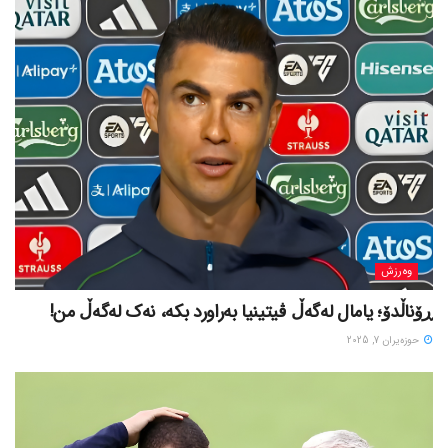
وەرزش
ڕۆناڵدۆ؛ یامال لەگەڵ ڤیتینیا بەراورد بکە، نەک لەگەڵ من!
حوزه‌یران 7, 2025