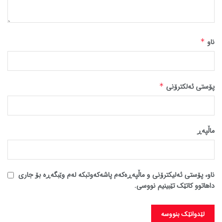
ناو
*
پۆستی ئەلکترۆنی
*
ماڵپه‌ڕ
ناو، پۆستی ئەلیکترۆنی و ماڵپەڕەکەم پاشەکەوتبکە لەم وێبگەڕە بۆ جاری
داهاتوو کاتێک تێبینیم نووسی.