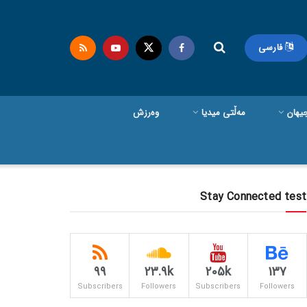
فارسی
یهان
مەڵتی میدیا
وەرزش
Stay Connected test
99
23.9k
205k
137
Subscribers
Followers
Subscribers
Followers