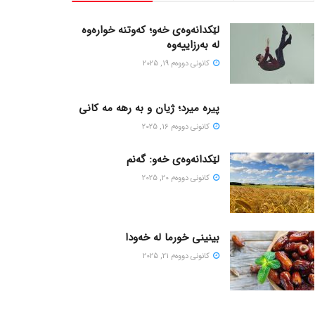
لێکدانەوەی خەو؛ کەوتنە خوارەوە
لە بەرزاییەوە
كانونی دووه‌م 19, 2025
پیره میرد؛ ژیان و به رهه مه کانی
كانونی دووه‌م 16, 2025
لێکدانەوەی خەو: گەنم
كانونی دووه‌م 20, 2025
بینینی خورما لە خەودا
كانونی دووه‌م 21, 2025