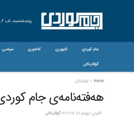
پێنجشەممە, ئاب 6, 2026
جام کوردی
ئابووری
کەلتوری
سیاسی
گۆڤاره‌کان
Home
گۆڤاره‌کان
هەفتەنامەی جام کوردی ژم
كانونی دووه‌م 21, 2025
in
گۆڤاره‌کان