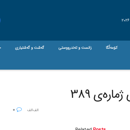
کۆمەڵگا
زانست و تەندرووستی
گه‌شت و گه‌شتیاری
ج
ارەی 389
0
Related
Posts