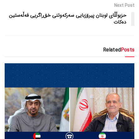
Next Post
حزبوڵڵای لوبنان پیرۆزبایی سەرکەوتنی خۆڕاگریی فەڵەستین
دەکات
Related
Posts