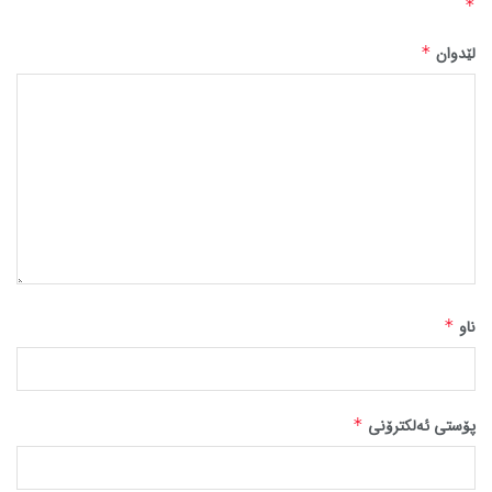
*
لێدوان
*
ناو
*
پۆستی ئەلکترۆنی
*