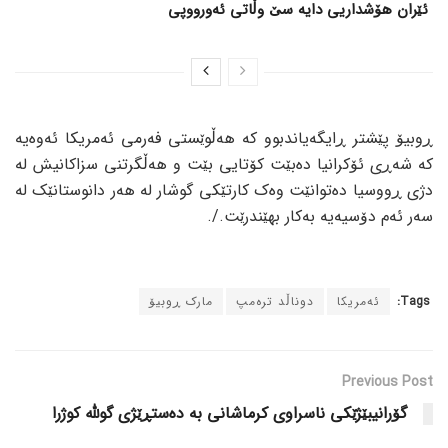
ئێران هۆشداریی دایە سێ وڵاتی ئەورووپی
ڕوبیۆ پێشتر ڕایگەیاندبوو کە هەڵوێستی فەرمی ئەمریکا ئەوەیە
کە شەڕی ئۆکرانیا دەبێت کۆتایی بێت و هەڵگرتنی سزاکانیش لە
دژی ڕووسیا دەتوانێت وەک کارتێکی گوشار لە هەر دانوستانێک لە
سەر ئەم دۆسیەیە بەکار بهێندرێت./.
Tags:
ئەمریکا
دوناڵد ترەمپ
مارک ڕوبیۆ
Previous Post
گۆرانیبێژێکی ناسراوی کرماشانی بە دەستڕێژی گوللە کوژرا