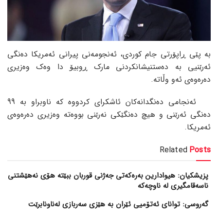
بە پێی ڕاپۆرتی جام کوردی، ئەنجومەنی پیرانی ئەمریکا دەنگی
ئەرێنیی بە دەستنیشانکردنی مارک ڕوبیۆ دا وەک وەزیری
دەرەوەی ئەو وڵاتە.
ئەنجامی دەنگدانەکان ئاشکرای کردووە کە ناوبراو بە 99
دەنگی ئەرێنی و هیچ دەنگێکی نەرێنی بووەتە وەزیری دەرەوەی
ئەمریکا.
Related
Posts
پزیشکیان: هیوادارین بەرەکەتی جەژنی قوربان ببێتە هۆی نەهێشتنی
ناسەقامگیری لە ناوچەکە
گەروسی: توانای ئەتۆمیی ئێران بە هێزی سەربازی لەناونابرێت