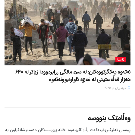
ئاسیا
نەتەوە یەکگرتووەکان: لە سێ مانگی ڕابردوودا زیاتر لە 640
هەزار فەڵەستینی لە غەززە ئاوارەبوونەتەوە
حوزه‌یران 6, 2025
وەڵامێک بنووسە
پۆستی ئەلیکترۆنییەکەت بڵاوناکرێتەوە.
خانە پێویستەکان دەستنیشانکراون بە