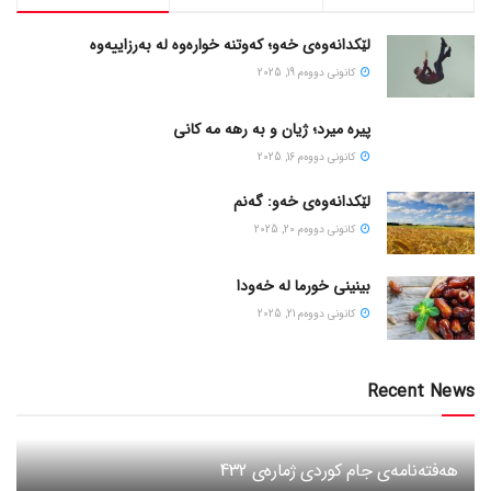
لێکدانەوەی خەو؛ کەوتنە خوارەوە لە بەرزاییەوە
كانونی دووه‌م 19, 2025
پیره میرد؛ ژیان و به رهه مه کانی
كانونی دووه‌م 16, 2025
لێکدانەوەی خەو: گەنم
كانونی دووه‌م 20, 2025
بینینی خورما لە خەودا
كانونی دووه‌م 21, 2025
Recent News
هەفتەنامەی جام کوردی ژمارەی 432