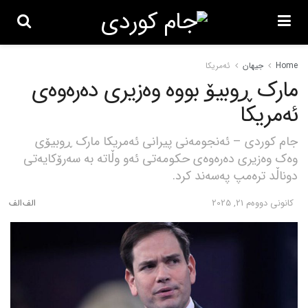
Home
جیهان
ئەمریکا
مارک ڕوبیۆ بووە وەزیری دەرەوەی
ئەمریکا
جام کوردی – ئەنجومەنی پیرانی ئەمریکا مارک ڕوبیۆی
وەک وەزیری دەرەوەی حکومەتی ئەو وڵاتە بە سەرۆکایەتی
دوناڵد ترەمپ پەسەند کرد.
كانونی دووه‌م 21, 2025