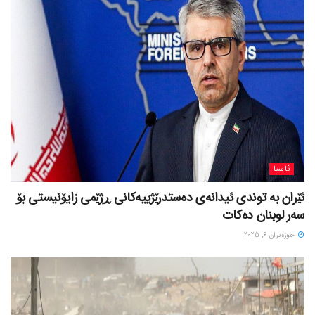
ئاسیا
ئێران بە توندی ئیدانەی دەستدرێژییەکانی ڕژێمی زایۆنیستی بۆ
سەر لوبنان دەکات
حوزه‌یران 6, 2025