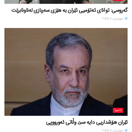
گەروسی: توانای ئەتۆمیی ئێران بە هێزی سەربازی لەناونابرێت
حوزه‌یران 6, 2025
ئاسیا
ئێران هۆشداریی دایە سێ وڵاتی ئەورووپی
حوزه‌یران 6, 2025