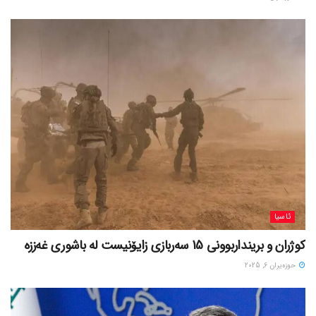
ئاسیا
کوژران و برینداربوونی 15 سەربازی زایۆنیست لە باشوری غەززە
حوزه‌یران 6, 2025