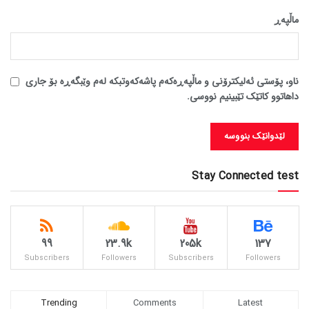
ماڵپه‌ڕ
ناو، پۆستی ئەلیکترۆنی و ماڵپەڕەکەم پاشەکەوتبکە لەم وێبگەڕە بۆ جاری
داهاتوو کاتێک تێبینیم نووسی.
Stay Connected test
99
23.9k
205k
137
Subscribers
Followers
Subscribers
Followers
Trending
Comments
Latest