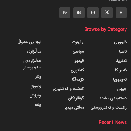
Browse by Category
ئابووری
ڕاپۆرت
نوێترین هەواڵ
ئاسیا
سیاسی
هەڵبژاردە
ئەفریقا
ڤیدیۆ
هەڵبژاردەی
سەرنووسەر
ئەمریکا
کەلتوری
وتار
ئەورووپا
کۆمەڵگا
وتووێژ
جیهان
گه‌شت و گه‌شتیاری
وەرزش
دسته‌بندی نشده
گۆڤاره‌کان
وێنە
زانست و تەندرووستی
مەڵتی میدیا
Recent News