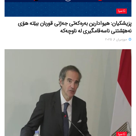
ئاسیا
پزیشکیان: هیوادارین بەرەکەتی جەژنی قوربان ببێتە هۆی
نەهێشتنی ناسەقامگیری لە ناوچەکە
حوزه‌یران 6, 2025
ئاسیا