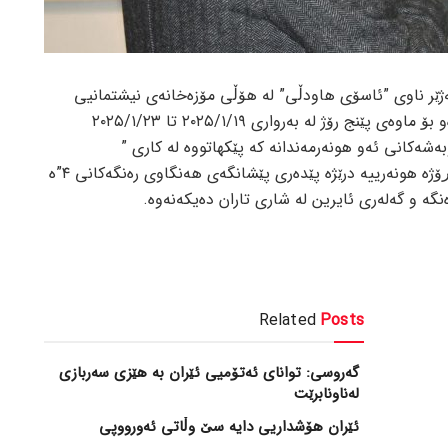
م کوردی، ‎پێشانگەكە لەژێر ناوی ”ئاسۆی هاودڵی” لە هۆڵی مۆزەخانەی نیشتمانیی
ئەمنەسورەكە لەشاری سلێمانی كراوەتەوەو بۆ ماوەی پێنج رۆژ لە بەرواری ٢٠٢٥/١/١٩ تا ٢٠٢٥/١/٢٣
ەشەكانی ئەو هونەرمەندانە كە پێكهاتووە لە كاری ”
نیگاركێشیی و خۆشنوسیی و وێنە” ئەم پڕۆژە هونەرییە درێژە پێدەری پێشانگەی هەنگاوی رەنگەكانی ٤”ە
ە و گەلەری ئایرین لە شاری تاران دەیكەنەوە.
Related
Posts
گەروسی: توانای ئەتۆمیی ئێران بە هێزی سەربازی
لەناونابرێت
ئێران هۆشداریی دایە سێ وڵاتی ئەورووپی