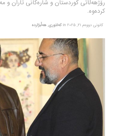
رۆژهەڵاتی كوردستان و شارەكانی تاران و م
کردەوە.
كانونی دووه‌م 21, 2025
in
کەلتوری
,
هەڵبژاردە