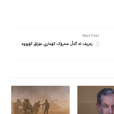
Next Post
زەریف لە گەڵ سەرۆک کۆماری عێراق کۆبووە