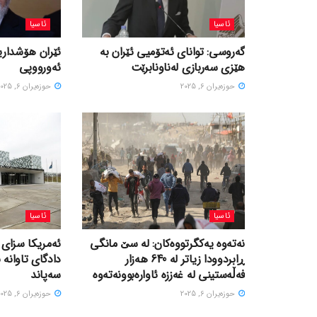
ئاسیا
ئاسیا
گەروسی: توانای ئەتۆمیی ئێران بە
ئێران هۆشداری
هێزی سەربازی لەناونابرێت
ئەورووپی
حوزه‌یران 6, 2025
حوزه‌یران 6, 2025
ئاسیا
ئاسیا
نەتەوە یەکگرتووەکان: لە سێ مانگی
ئەمریکا سزای 
ڕابردوودا زیاتر لە 640 هەزار
دادگای تاوانە ن
فەڵەستینی لە غەززە ئاوارەبوونەتەوە
سەپاند
حوزه‌یران 6, 2025
حوزه‌یران 6, 2025