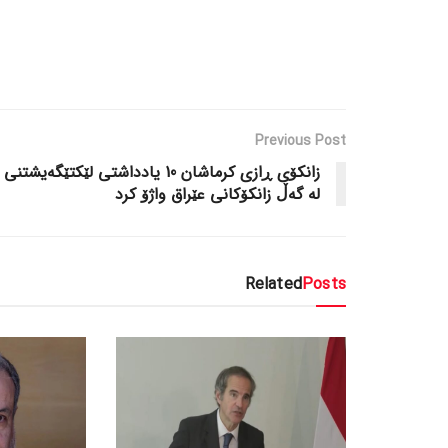
Previous Post
زانکۆی ڕازی کرماشان 10 یادداشتی لێکتێگەیشتنی
لە گەڵ زانکۆکانی عێراق واژۆ کرد
Related
Posts