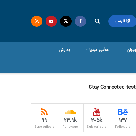
فارسی
یهان
مەڵتی میدیا
وەرزش
Stay Connected test
99
23.9k
205k
137
Subscribers
Followers
Subscribers
Followers