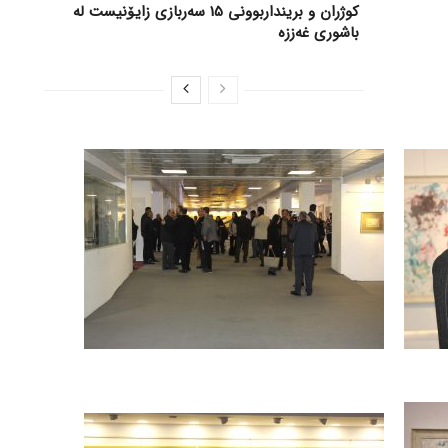
کوژران و برینداربوونی 15 سەربازی زایۆنیست لە
باشوری غەززە