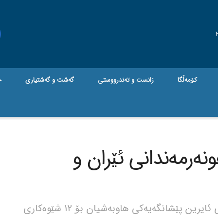
کۆمەڵگا
زانست و تەندرووستی
گه‌شت و گه‌شتیاری
ج
نەرمەندانی ئێران و
جام کوردی - ناوەندی حەوت رەنگە و گەلەری ئایرین پێشانگەیەكی هاوبەشیان بۆ 12 شێوەكاری