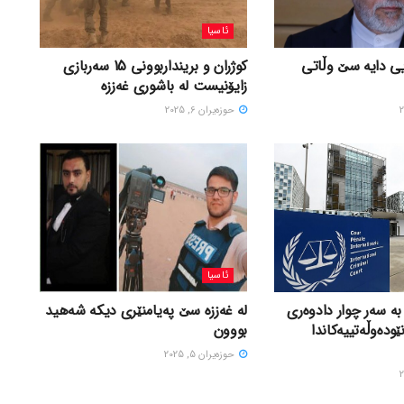
ئاسیا
ی دایە سێ وڵاتی
کوژران و برینداربوونی 15 سەربازی
زایۆنیست لە باشوری غەززە
حوزه‌یران 6, 2025
ئاسیا
بە سەر چوار دادوەری
لە غەززە سێ پەیامنێری دیکە شەهید
ێودەوڵەتییەکاندا
بووون
حوزه‌یران 5, 2025