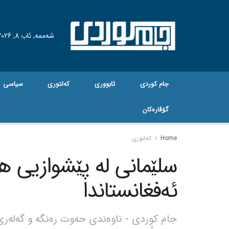
شەممە, ئاب 8, 2026
جام کوردی
ئابووری
کەلتوری
سیاسی
گۆڤاره‌کان
Home
کەلتوری
‎سلێمانی لە پێشوازیی هو
ئەفغانستاندا