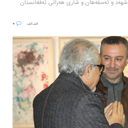
ەشهەد و ئەسفەهان و شاری هەراتی ئەفغانستان
0