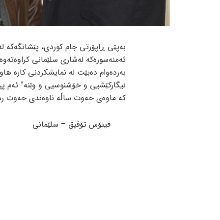
بەپێی ڕاپۆرتی جا
بەردەوام دەبێت لە نمایشكردنی كارە هاوب
كە ماوەی حەوت ساڵە ناوەندی حەوت رەنگ