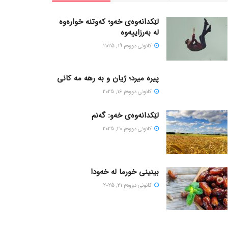
لێکدانەوەی خەو؛ کەوتنە خوارەوە
لە بەرزاییەوە
كانونی دووه‌م 19, 2025
پیره میرد؛ ژیان و به رهه مه کانی
كانونی دووه‌م 16, 2025
لێکدانەوەی خەو: گەنم
كانونی دووه‌م 20, 2025
بینینی خورما لە خەودا
كانونی دووه‌م 21, 2025