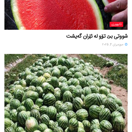
ئابووری
شووتی بێ تۆو لە ئێران گەیشت
حوزه‌یران 4, 2025