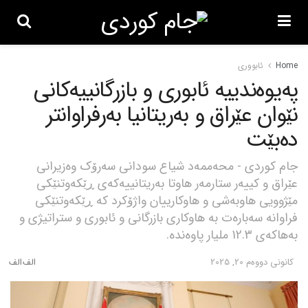
Home
ئابووری
پەیوەندییە ئابوری و بازرگانییەکانی
نێوان عێراق و بەریتانیا بەرفراوانتر
دەبێت
جام کوردی - محه‌ممه‌د شیاع سودانی سه‌رۆك وه‌زیرانی
عێراق و كییەر ستارمەر هاوتا بەریتانییه‌كه‌ی ڕێکەوتنێکی
مێژوویی هاوبەشی و هاوکارییان واژۆکرد کە ڕێکەوتنێکی
فراوانە سەبارەت بە هاوکاری بازرگانی و ئابوری و ستراتیژی و
به‌هاكه‌ی 12.3 ملیار پاوەنده‌.
كانونی دووه‌م 20, 2025