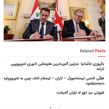
Related
Posts
باڵیۆزی ئەڵمانیا: بەرلین گەورەترین هاوبەشی ئابوری ئەورووپیی
تارانە
هێڵی ئاسنی ئیستەنبووڵ – تاران – ئیسلام ئاباد، چین بە ئەورووپاوە
دەبەستێتەوە
شووتی بێ تۆو لە ئێران گەیشت