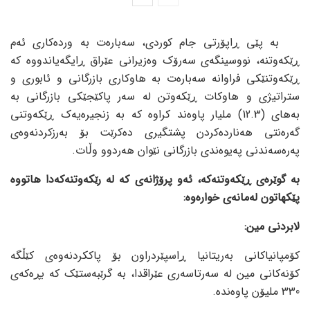
بە پێی ڕاپۆرتی جام کوردی، سەبارەت بە وردەکاری ئەم
ڕێکەوتنە، نووسینگەی سەرۆک وەزیرانی عێراق ڕایگەیاندووە کە
ڕێکەوتنێکی فراوانە سەبارەت بە هاوکاری بازرگانی و ئابوری و
ستراتیژی و هاوکات ڕێکەوتن لە سەر پاکێجێکی بازرگانی بە
بەهای (12.3) ملیار پاوەند کراوە کە بە زنجیرەیەک ڕێکەوتنی
گەرەنتی هەناردەکردن پشتگیری دەکرێت بۆ بەرزکردنەوەی
پەرەسەندنی پەیوەندی بازرگانی نێوان هەردوو وڵات.
به ‌گوێره‌ی ڕێكه‌وتنه‌كه‌، ئه‌و پرۆژانه‌ی كه‌ له‌ رێكه‌وتنه‌كه‌دا هاتووه‌
پێكهاتون له‌مانه‌ی خواره‌وه‌:
لابردنی مین:
کۆمپانیاکانی بەریتانیا ڕاسپێردراون بۆ پاککردنەوەی کێڵگە
کۆنەکانی مین لە سەرتاسەری عێراقدا، بە گرێبەستێک كه‌ بڕه‌كه‌ی
330 ملیۆن پاوەنده‌.