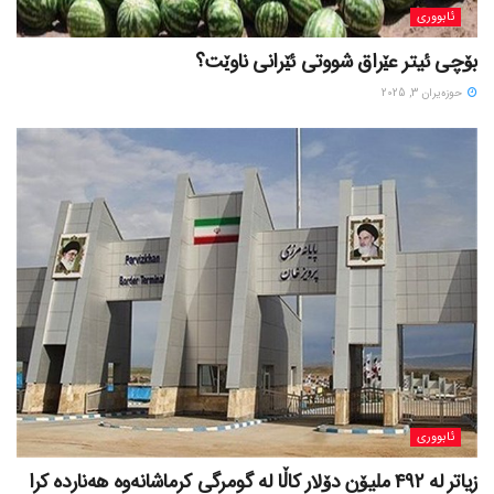
ئابووری
بۆچی ئیتر عێراق شووتی ئێرانی ناوێت؟
حوزه‌یران 3, 2025
ئابووری
زیاتر لە ٤٩٢ ملیۆن دۆلار کاڵا لە گومرگی کرماشانەوە هەناردە کرا