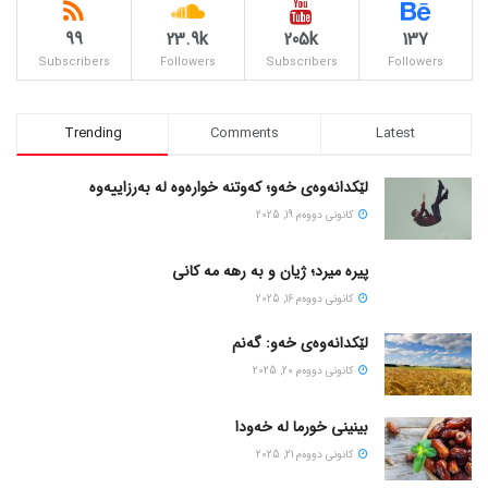
99
23.9k
205k
137
Subscribers
Followers
Subscribers
Followers
Trending
Comments
Latest
لێکدانەوەی خەو؛ کەوتنە خوارەوە لە بەرزاییەوە
كانونی دووه‌م 19, 2025
پیره میرد؛ ژیان و به رهه مه کانی
كانونی دووه‌م 16, 2025
لێکدانەوەی خەو: گەنم
كانونی دووه‌م 20, 2025
بینینی خورما لە خەودا
كانونی دووه‌م 21, 2025