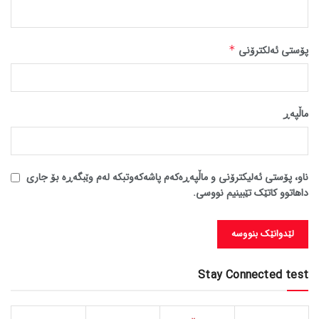
پۆستی ئەلکترۆنی
*
ماڵپه‌ڕ
ناو، پۆستی ئەلیکترۆنی و ماڵپەڕەکەم پاشەکەوتبکە لەم وێبگەڕە بۆ جاری
داهاتوو کاتێک تێبینیم نووسی.
Stay Connected test