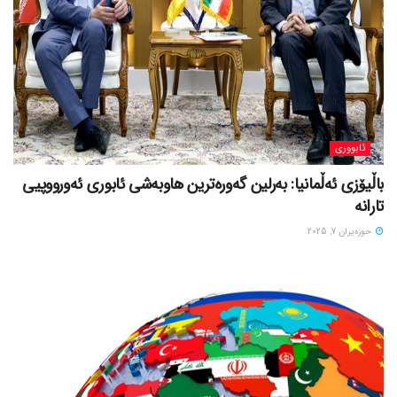
ئابووری
باڵیۆزی ئەڵمانیا: بەرلین گەورەترین هاوبەشی ئابوری ئەورووپیی
تارانە
حوزه‌یران 7, 2025