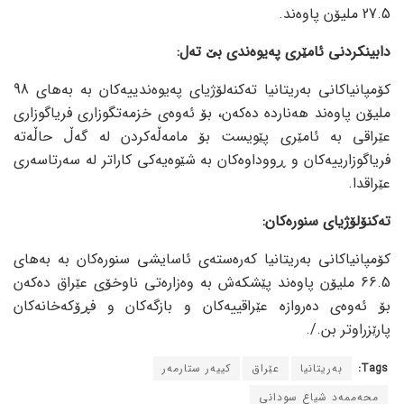
27.5 ملیۆن پاوەند.
دابینکردنی ئامێری پەیوەندی بێ تەل:
کۆمپانیاکانی بەریتانیا تەکنەلۆژیای پەیوەندییەکان بە بەهای 98
ملیۆن پاوەند هەناردە دەکەن، بۆ ئەوەی خزمەتگوزاری فریاگوزاری
عێراقی بە ئامێری پێویست بۆ مامەڵەکردن لە گەڵ حاڵەتە
فریاگوزارییەکان و ڕووداوەکان بە شێوەیەکی کاراتر لە سەرتاسەری
عێراقدا.
تەکنۆلۆژیای سنورەکان:
کۆمپانیاکانی بەریتانیا کەرەستەی ئاسایشی سنورەکان بە بەهای
66.5 ملیۆن پاوەند پێشکەش بە وەزارەتی ناوخۆی عێراق دەکەن
بۆ ئەوەی دەروازە عێراقییەکان و بازگەکان و فڕۆکەخانەکان
پارێزراوتر بن./.
Tags:
بەریتانیا
عێراق
کییەر ستارمەر
محەممەد شیاع سودانی