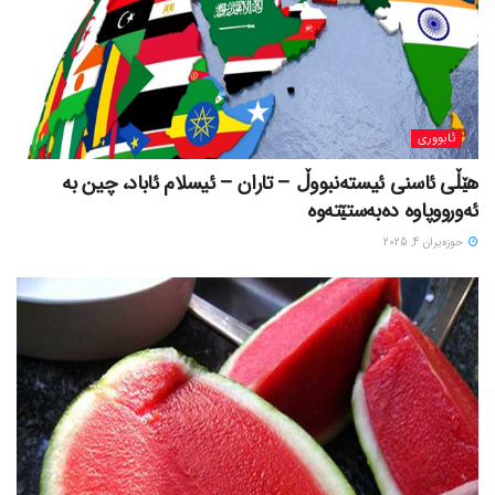
ئابووری
هێڵی ئاسنی ئیستەنبووڵ – تاران – ئیسلام ئاباد، چین بە
ئەورووپاوە دەبەستێتەوە
حوزه‌یران 4, 2025