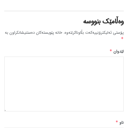
وەڵامێک بنووسە
پۆستی ئەلیکترۆنییەکەت بڵاوناکرێتەوە.
خانە پێویستەکان دەستنیشانکراون بە
*
لێدوان
*
ناو
*