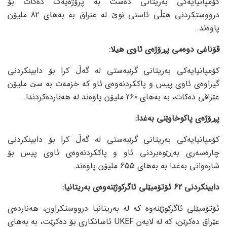
کۆمپانیایەکی بەریتانی دەست بە پرۆژەیەک دەکات بۆ
درووستکردنی هێڵی ئاسنی نوێ لە عێراق بە بەهای 82 ملیۆن
پاوەند.
قۆناغی دوەمی پڕۆژەی ئاوی هیلا:
کۆمپانیایەکی بەریتانی گرێبەستی لە گەڵ کرا بۆ دابینکردنی
گیراوەی ئاوی پیس و پاککردنەوەی ئاو کە خزمەت بە سێ ملیۆن
عێراقی دەکات، بە بەهای 260 ملیۆن پاوەند لە هەناردەکردندا.
پڕۆژەی پاکوخاوێنی بەغدا:
کۆمپانیایەکی بەریتانی گرێبەستی لە گەڵ کرا بۆ دابینکردنی
چارەسەری بەڕێوەبردنی ئاو و پاککردنەوەی ئاوی پیس بۆ
شارەوانی بەغدا بە بەهای 655 ملیۆن پاوەند.
دابینکردنی 62 ئۆتۆمبێلی ئاگرکوژێنەوەی بەریتانیا:
ئۆتۆمبێلی ئاگرکوژێنەوە کە لە بەریتانیا درووستکراون، هەناردەی
عێراق دەکرێن، کە لە لایەن UKEF ئاسانکاری بۆ دەکرێت، بە بەهای