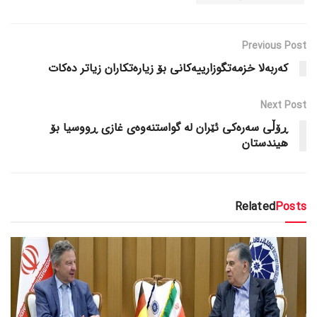
Previous Post
کەربەلا خزمەتگوزارییەکانی بۆ زیارەتکاران زیاتر دەکات
Next Post
ڕۆڵی سەرەکی ئێران لە گواستنەوەی غازی ڕووسیا بۆ
هیندستان
Related
Posts