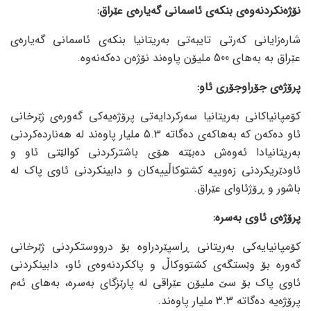
نۆژەنکردنەوەی بنکەی ئاسمانی گه‌یاره‌ی عێراق:
شارەزایانی کەرتی تایبەتی بەریتانیا بنکەی ئاسمانی گه‌یاره‌ی
عێراق بە بەهای 500 ملیۆن پاوەند نۆژەن دەکەنەوه‌.
پرۆژەی جۆراوجۆری ئاو:
کۆمپانیاکانی بەریتانیا سەرکردایەتی پرۆژەیەکی گەورەی ژێرخانی
ئاو دەکەن کە بەهاکەی دەگاتە 5.3 ملیار پاوەند لە هەناردەکردنی
بەریتانیادا ئەوەش دەبێتە هۆی باشترکردنی کوالێتی ئاو و
ئاودێریکردنی زەوییە کشتوکاڵییەکان و دابینکردنی ئاوی پاک لە
باشور و ڕۆژئاوای عێراق.
پرۆژەی ئاوی بەسرە:
کۆمپانیایەکی بەریتانی ڕاسپێردراوە بۆ درووستکردنی ژێرخانی
گەورە بۆ وێستگەی کشتووکاڵ و پاککردنەوەی ئاو، دابینکردنی
ئاوی پاک بۆ سێ ملیۆن عێراقی لە پارێزگای بەسرە، بەهای ئەم‌
پرۆژەیە دەگاتە 3.3 ملیار پاوەند.