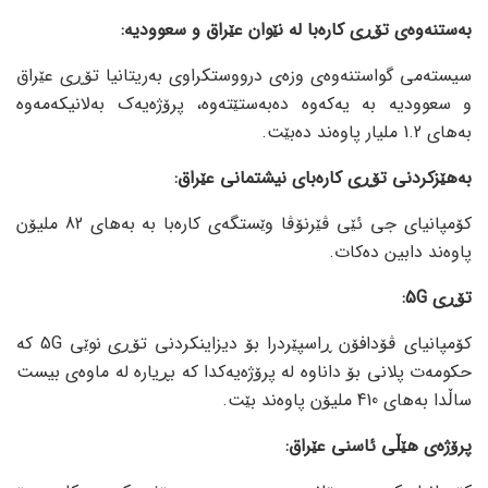
بەستنەوەی تۆڕی کارەبا لە نێوان عێراق و سعوودیە:
سیستەمی گواستنەوەی وزەی درووستکراوی بەریتانیا تۆڕی عێراق
و سعوودیە بە یەکەوە دەبەستێتەوە، پرۆژەیەک بەلانیکەمەوە
بەهای 1.2 ملیار پاوەند دەبێت.
بەهێزکردنی تۆڕی کارەبای نیشتمانی عێراق:
کۆمپانیای جی ئێی ڤێرنۆڤا وێستگەی کارەبا بە بەهای 82 ملیۆن
پاوەند دابین دەکات.
تۆڕی 5G:
کۆمپانیای ڤۆدافۆن ڕاسپێردرا بۆ دیزاینکردنی تۆڕی نوێی 5G کە
حکومەت پلانی بۆ داناوە لە پرۆژەیەکدا کە بڕیارە لە ماوەی بیست
ساڵدا بەهای 410 ملیۆن پاوەند بێت.
پرۆژەی هێڵی ئاسنی عێراق: