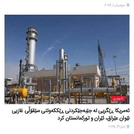
حوزه‌یران 1, 2025
ئابووری
ئەمریکا ڕێگریی لە جێبەجێکردنی ڕێککەوتنی سێقۆڵی غازیی
نێوان عێراق، ئێران و تورکمانستان کرد
ئایار 31, 2025