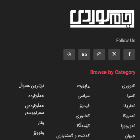
Follow Us
Browse by Category
ئابووری
ڕاپۆرت
نوێترین هەواڵ
ئاسیا
سیاسی
هەڵبژاردە
ئەفریقا
ڤیدیۆ
هەڵبژاردەی
سەرنووسەر
ئەمریکا
کەلتوری
وتار
ئەورووپا
کۆمەڵگا
وتووێژ
جیهان
گه‌شت و گه‌شتیاری