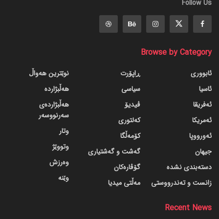
Follow Us
Browse by Category
ئابووری
ڕاپۆرت
نوێترین هەواڵ
ئاسیا
سیاسی
هەڵبژاردە
ئەفریقا
ڤیدیۆ
هەڵبژاردەی
سەرنووسەر
ئەمریکا
کەلتوری
وتار
ئەورووپا
کۆمەڵگا
وتووێژ
جیهان
گه‌شت و گه‌شتیاری
وەرزش
دسته‌بندی نشده
گۆڤاره‌کان
وێنە
زانست و تەندرووستی
مەڵتی میدیا
Recent News