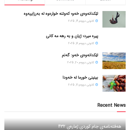
لێکدانەوەی خەو؛ کەوتنە خوارەوە لە بەرزاییەوە
كانونی دووه‌م 19, 2025
پیره میرد؛ ژیان و به رهه مه کانی
كانونی دووه‌م 16, 2025
لێکدانەوەی خەو: گەنم
كانونی دووه‌م 20, 2025
بینینی خورما لە خەودا
كانونی دووه‌م 21, 2025
Recent News
هەفتەنامەی جام کوردی ژمارەی 432