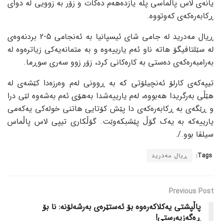
یانەی لاس پاڵماسی پلە یازدەهەم دەکات و زۆر بە زوویی لە دوای
ڕکابەرەکەی کەوتووە.
ڕیال مەدرید لە جامی شای ئیسپانیا بە ئەنجامی 5-2 بردنەوەی
لە سێلتاڤیگۆ هاتە ناو ئەم یارییەوە و بە متمانەیەکی زیاترەوە لە
بەرامبەرەکەی دەستی بە کارەکانی کرد، زۆر زوو سەری سوڕما.
تیپەکەی کارلۆ ئەنچیلۆتی کە بە ڕوونی لەم وەرزەدا کێشەی لە
هێڵی بەرگریدا هەبووە، لەم یارییەشدا بەهۆی ئەم بەشەوە لێی درا
و ڕێگەی بە ڕکابەرەکەی دا پێش کۆتایی هاتنی خولەکی یەکەمی
یارییەکە بە یەک گۆڵ پێشبکەوێت. گۆڵکاری تیپی لاس پاڵماس
سیلڤا بوو./.
Tags:
ڕیال مەدرید
Previous Post
پاڵپشتی یەکلاکەرەوە بۆ ئەستێرەی بەرشەلۆنە: نا بۆ
ڕەگەزپەرستی!