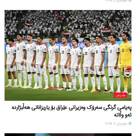
حوزه‌یران 7, 2025
وەرزش
پەیامی گرنگی سەرۆک وەزیرانی عێراق بۆ یاریزانانی هەڵبژارده
ئەو وڵاتە
حوزه‌یران 7, 2025