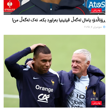
وەرزش
ڕۆناڵدۆ؛ یامال لەگەڵ ڤیتینیا بەراورد بکە، نەک لەگەڵ من!
حوزه‌یران 7, 2025
وەرزش