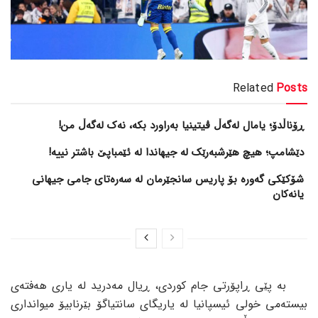
Related
Posts
ڕۆناڵدۆ؛ یامال لەگەڵ ڤیتینیا بەراورد بکە، نەک لەگەڵ من!
دێشامپ؛ هیچ هێرشبەرێک لە جیهاندا لە ئێمباپێ باشتر نییە!
شۆکێکی گەورە بۆ پاریس سانجێرمان لە سەرەتای جامی جیهانی
یانەکان
بە پێی ڕاپۆرتی جام کوردی، ڕیال مەدرید لە یاری هەفتەی
بیستەمی خولی ئیسپانیا لە یاریگای سانتیاگۆ بێرنابیۆ میوانداری