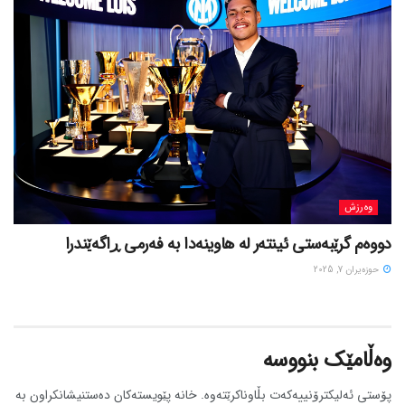
وەرزش
دووەم گرێبەستی ئینتەر لە هاوینەدا بە فەرمی ڕاگەێندرا
حوزه‌یران 7, 2025
وەڵامێک بنووسە
پۆستی ئەلیکترۆنییەکەت بڵاوناکرێتەوە.
خانە پێویستەکان دەستنیشانکراون بە