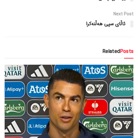
Next Post
ئاڵای سپی هەڵنەکرا
Related
Posts