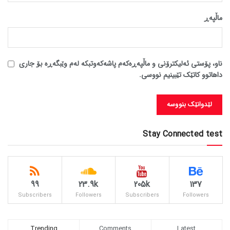
ماڵپه‌ڕ
ناو، پۆستی ئەلیکترۆنی و ماڵپەڕەکەم پاشەکەوتبکە لەم وێبگەڕە بۆ جاری
داهاتوو کاتێک تێبینیم نووسی.
Stay Connected test
99
23.9k
205k
137
Subscribers
Followers
Subscribers
Followers
Trending
Comments
Latest