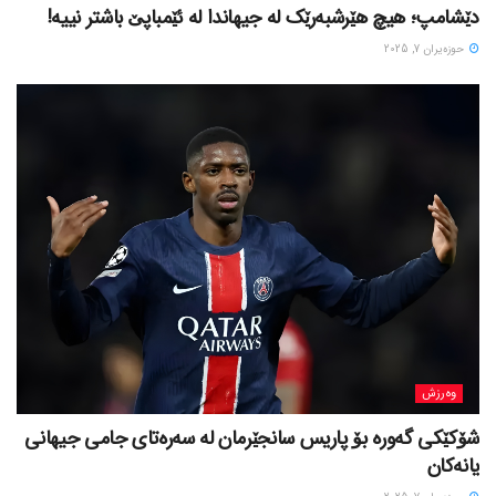
دێشامپ؛ هیچ هێرشبەرێک لە جیهاندا لە ئێمباپێ باشتر نییە!
حوزه‌یران 7, 2025
وەرزش
شۆکێکی گەورە بۆ پاریس سانجێرمان لە سەرەتای جامی جیهانی
یانەکان