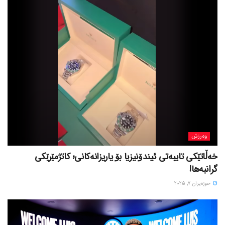
وەرزش
خەڵاتێکی تایبەتی ئیندۆنیزیا بۆ یاریزانەکانی؛ کاتژمێرێکی
گرانبەها!
حوزه‌یران 7, 2025