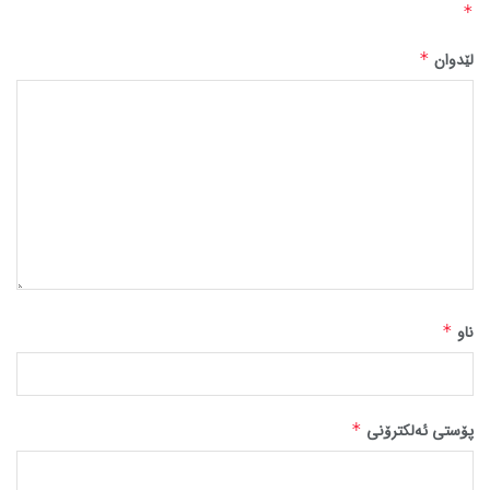
*
لێدوان
*
ناو
*
پۆستی ئەلکترۆنی
*