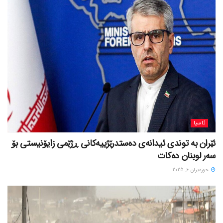
ئاسیا
ئێران بە توندی ئیدانەی دەستدرێژییەکانی ڕژێمی زایۆنیستی بۆ
سەر لوبنان دەکات
حوزه‌یران 6, 2025