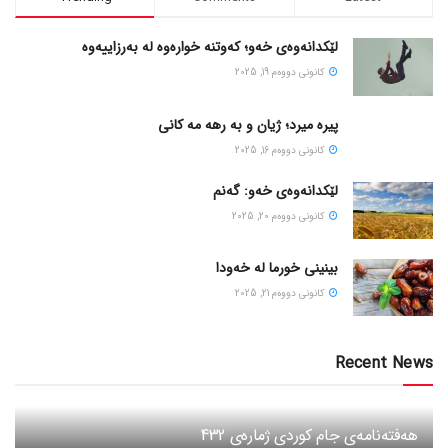
لێکدانەوەی خەو؛ کەوتنە خوارەوە لە بەرزاییەوە
كانونی دووه‌م 19, 2025
پیره میرد؛ ژیان و به رهه مه کانی
كانونی دووه‌م 16, 2025
لێکدانەوەی خەو: گەنم
كانونی دووه‌م 20, 2025
بینینی خورما لە خەودا
كانونی دووه‌م 21, 2025
Recent News
هەفتەنامەی جام کوردی ژمارەی 432