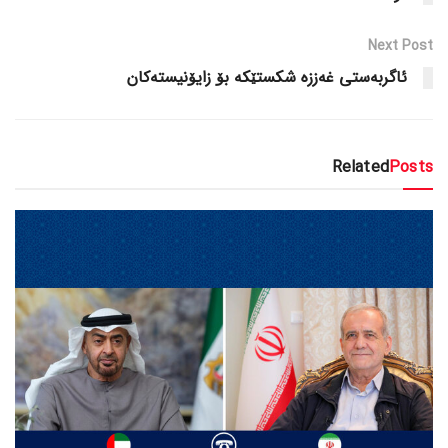
Next Post
ئاگربەستی غەززە شکستێکە بۆ زایۆنیستەکان
Related
Posts