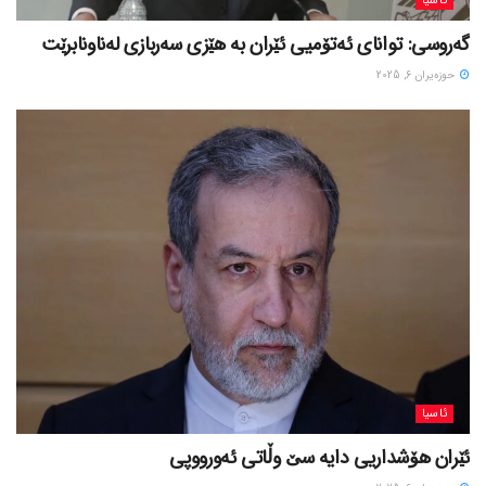
ئاسیا
گەروسی: توانای ئەتۆمیی ئێران بە هێزی سەربازی لەناونابرێت
حوزه‌یران 6, 2025
ئاسیا
ئێران هۆشداریی دایە سێ وڵاتی ئەورووپی