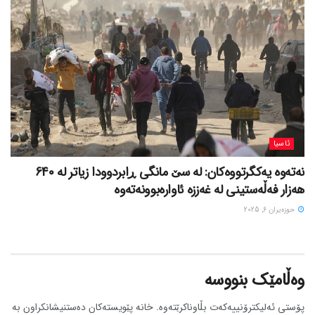
ئاسیا
نەتەوە یەکگرتووەکان: لە سێ مانگی ڕابردوودا زیاتر لە 640
هەزار فەڵەستینی لە غەززە ئاوارەبوونەتەوە
حوزه‌یران 6, 2025
وەڵامێک بنووسە
پۆستی ئەلیکترۆنییەکەت بڵاوناکرێتەوە.
خانە پێویستەکان دەستنیشانکراون بە