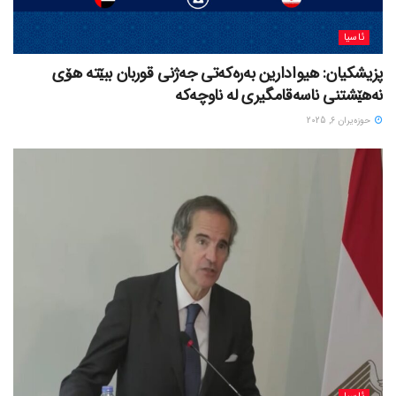
ئاسیا
پزیشکیان: هیوادارین بەرەکەتی جەژنی قوربان ببێتە هۆی
نەهێشتنی ناسەقامگیری لە ناوچەکە
حوزه‌یران 6, 2025