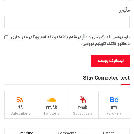
ماڵپه‌ڕ
ناو، پۆستی ئەلیکترۆنی و ماڵپەڕەکەم پاشەکەوتبکە لەم وێبگەڕە بۆ جاری
داهاتوو کاتێک تێبینیم نووسی.
Stay Connected test
99
23.9k
205k
137
Subscribers
Followers
Subscribers
Followers
Trending
Comments
Latest