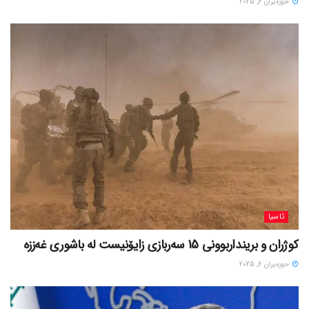
حوزه‌یران 6, 2025
ئاسیا
کوژران و برینداربوونی 15 سەربازی زایۆنیست لە باشوری غەززە
حوزه‌یران 6, 2025