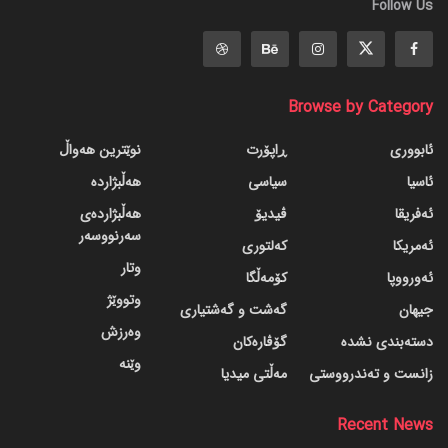
Follow Us
Browse by Category
ئابووری
ڕاپۆرت
نوێترین هەواڵ
ئاسیا
سیاسی
هەڵبژاردە
ئەفریقا
ڤیدیۆ
هەڵبژاردەی
سەرنووسەر
ئەمریکا
کەلتوری
وتار
ئەورووپا
کۆمەڵگا
وتووێژ
جیهان
گه‌شت و گه‌شتیاری
وەرزش
دسته‌بندی نشده
گۆڤاره‌کان
وێنە
زانست و تەندرووستی
مەڵتی میدیا
Recent News