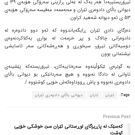
تیرۆریستییەدا هەر یەک لە عەلی ڕازینی سەرۆکی هۆبەی 39 ی
دیوانی باڵای دادوەری ئێران و محەممەد مەقیسە سەرۆکی هۆبەی
53 ی ئەو دیوانە شەهید کراون.
دەزگای دادی ئێران ڕایگەیاندووە کە ئەو دوو دادوەرە لە
دادوەرانی چالاک و پڕ خزمەت لە بواری یەکلاکردنەوەی
دۆسیەکانی تیرۆر، سیخوڕی و هەڕەشەکانی سەر ئاسایشی
نیشتمانی بوون.
بە گوێرەی لێکۆڵینەوە سەرەتاییەکان، تیرۆریستەکە پێشینەی
تاوانی لە دادگا نەبووە و هیچ سەردانێکی بۆ دیوانی باڵای
دادوەری نەبووە و پاش ڕووداوەکەش خۆیی کوشتووە./.
Tags:
ئێران
تاران
دیوانی باڵای دادوەری ئێران
Previous Post
کەسێک لە پاڕیزگای لوڕستانی ئێران سێ خوشکی خۆیی
کوشت