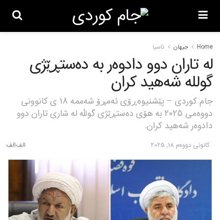
Home
جیهان
ئاسیا
لە تاران دوو دادوەر بە دەستڕێژی
گوللە شەهید کران
جام کوردی – پێشنیوەڕۆی ئەمڕۆ شەممە 18 ی کانوونی
دووەمی 2025 بە هۆی دەستڕێژی گوللە لە شاری تاران دوو
دادوەر شەهید کران.
كانونی دووه‌م 18, 2025