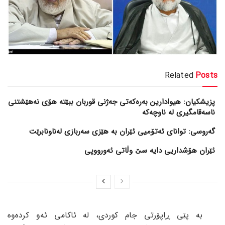
Related
Posts
پزیشکیان: هیوادارین بەرەکەتی جەژنی قوربان ببێتە هۆی نەهێشتنی
ناسەقامگیری لە ناوچەکە
گەروسی: توانای ئەتۆمیی ئێران بە هێزی سەربازی لەناونابرێت
ئێران هۆشداریی دایە سێ وڵاتی ئەورووپی
بە پێی ڕاپۆرتی جام کوردی، لە ئاکامی ئەو کردەوە