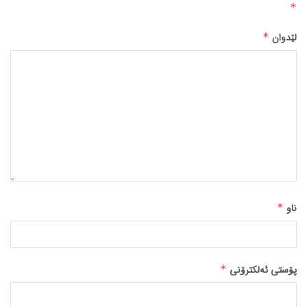
*
لێدوان
*
ناو
*
پۆستی ئەلکترۆنی
*