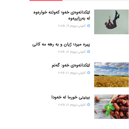
لێکدانەوەی خەو؛ کەوتنە خوارەوە
لە بەرزاییەوە
كانونی دووه‌م 19, 2025
پیره میرد؛ ژیان و به رهه مه کانی
كانونی دووه‌م 16, 2025
لێکدانەوەی خەو: گەنم
كانونی دووه‌م 20, 2025
بینینی خورما لە خەودا
كانونی دووه‌م 21, 2025