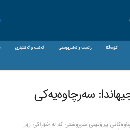
کۆمەڵگا
زانست و تەندرووستی
گه‌شت و گه‌شتیاری
ج
جیهاندا: سەرچاوەیەکی
چاوەکانی پڕۆتینی سرووشتی کە لە خۆراکی زۆر