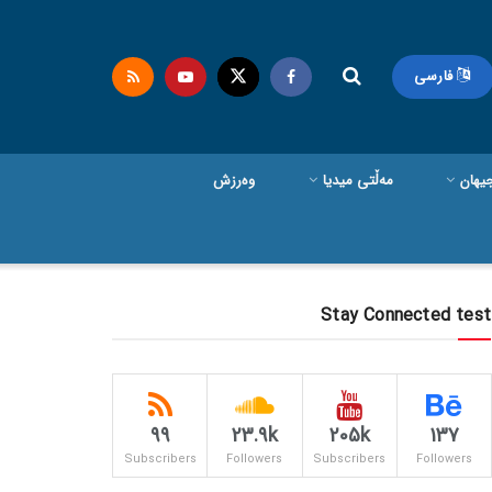
فارسی
یهان
مەڵتی میدیا
وەرزش
Stay Connected test
99
23.9k
205k
137
Subscribers
Followers
Subscribers
Followers