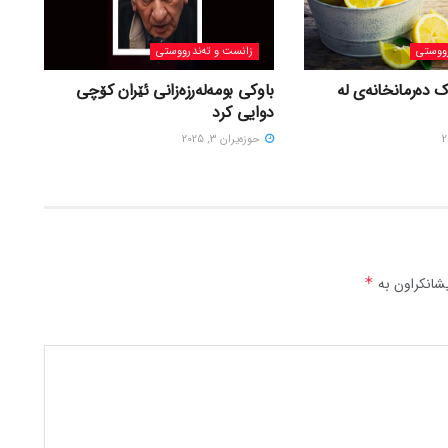
ووستی
زانست و تەندرووستی
ک دەرمانخانەی لە
باوکی بومەلەرزەزانی ئێران کۆچی
دوایی کرد
حوزه‌یران 3, 2025
شانکراون بە
*