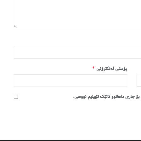
پۆستی ئەلکترۆنی
*
بۆ جاری داهاتوو کاتێک تێبینیم نووسی.