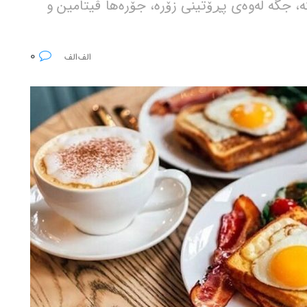
ە، جگە لەوەی پڕۆتینی زۆرە، جۆرەها ڤیتامین و
0