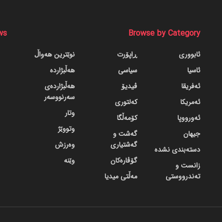
ws
Browse by Category
ئابووری
ڕاپۆرت
نوێترین هەواڵ
ئاسیا
سیاسی
هەڵبژاردە
ئەفریقا
ڤیدیۆ
هەڵبژاردەی
سەرنووسەر
ئەمریکا
کەلتوری
وتار
ئەورووپا
کۆمەڵگا
وتووێژ
جیهان
گه‌شت و
گه‌شتیاری
وەرزش
دسته‌بندی نشده
گۆڤاره‌کان
وێنە
زانست و
تەندرووستی
مەڵتی میدیا