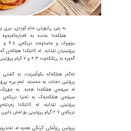
بە پێی ڕاپۆرتی جام کوردی، بڕی پ
هێلکەدا بەندە بە قەبارەکەیەوە.
پرۆتینیان تێدایە. لە کاتێکدا هێلکەی گەو
گەورە بە ڕێککەوت ٦.٣ و ٧ گرام پرۆتینی تێدایە.
پرۆتین دەدات بە جەستە. ئەم بڕە پڕۆتی
لە سپێنەی هێلکەدا هەیە. بە جۆرێک
پرۆتینی تێدایە، لە کاتێکدا زەردێنە
نزیکەی ٢.٧ گرام پرۆتینی بۆ لەش دابین دەکات.
پرۆتین ڕۆڵێکی گرنگی هەیە لە تەندروو