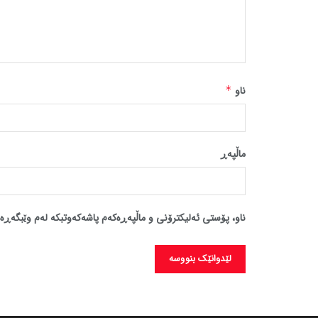
ناو
*
ماڵپه‌ڕ
ناو، پۆستی ئەلیکترۆنی و ماڵپەڕەکەم پاشەکەوتبکە لەم وێبگەڕە 