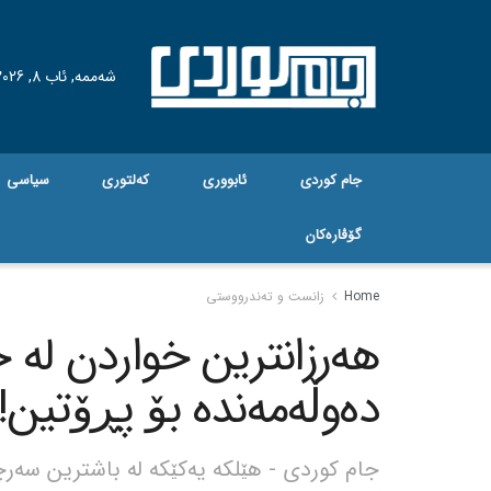
شەممە, ئاب 8, 2026
جام کوردی
ئابووری
کەلتوری
سیاسی
گۆڤاره‌کان
Home
زانست و تەندرووستی
هەرزانترین خواردن لە 
دەوڵەمەندە بۆ پڕۆتین!
جام کوردی - هێلکە یەکێکە لە باشترین سەر