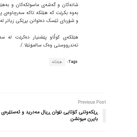
شانەکان و گەشەی ماسولکەکان و بەهێزک
بەوە بکرێت کە هێلکە تاکە سەرچاوەی پ
و شۆربای ئێسک دەتوانن بڕێکی زیاتر لە 
هێلکەی کوڵاو پێشنیار دەکرێت لە س
تەندرووستی وەک سالمۆنێلا./.
Tags:
هێلکە
Previous Post
ڕێکەوتنی کۆتایی نێوان ڕیال مەدرید و ئەستێرەی
بایرن میونشن