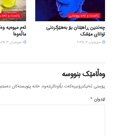
زانست و تەندرووستی
زانست و تەندر
چەندین ڕاهێنان بۆ بەهێزکردنی
ئەم میوەیە وە
توانای مێشک
ماڵەوە!
حوزه‌یران 3, 2025
حوزه‌یران 3, 2025
وەڵامێک بنووسە
پۆستی ئەلیکترۆنییەکەت بڵاوناکرێتەوە.
خانە پێویستەکان دەستنی
لێدوان
*