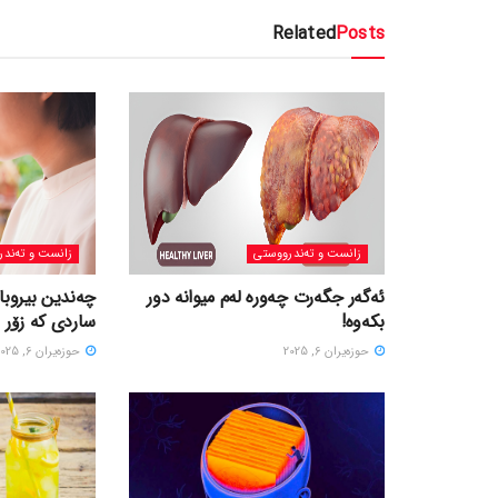
Related
Posts
زانست و تەندرووستی
زانست و تەندر
ئەگەر جگەرت چەورە لەم میوانە دور
چەندین بیروبا
بکەوە!
ساردی کە زۆر 
حوزه‌یران 6, 2025
حوزه‌یران 6, 2025