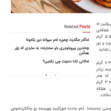
ڕۆتین لە
Related
Posts
 هێلکەی
بچووک و مامناوەند نزیکەی ٤.٨ و ٥.٥ گرام
ئەگەر جگەرت چەورە لەم میوانە دور بکەوە!
رە و زۆر
چەندین بیروباوەڕی باو سەبارەت بە ساردی کە زۆر
هەڵەن
لەکاتی تادا دەبێت چی بکەین؟
ئەگەر هێلکەکە بکوڵێنرێت، بە گشتی ٦.٣ گرام
نە زیاتر
 کە هەر
سپێنەی هێلکەیەک بە تەنیا نزیکەی ٣.٦ گرام
ی هێلکە
ستی جەستەدا. ئەم ماددە خۆراکییە پێویستە بۆ چاککردنەوەی