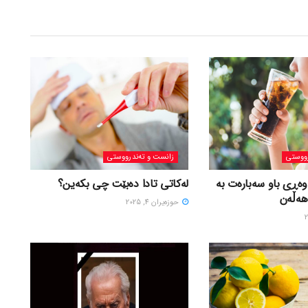
ووستی
زانست و تەندرووستی
وەڕی باو سەبارەت بە
لەکاتی تادا دەبێت چی بکەین؟
هەڵەن
حوزه‌یران 4, 2025