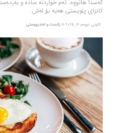
کەسدا هاتووە. ئەم خواردنە سادە و بەردەست
کانزای پێویستی هەیە بۆ لەش.
كانونی دووه‌م 16, 2025
in
زانست و تەندرووستی