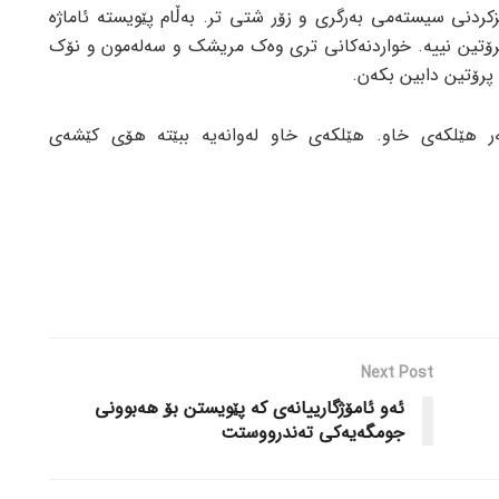
ردنی سیستەمی بەرگری و زۆر شتی تر. بەڵام پێویستە ئاماژە
رۆتین نییە. خواردنەکانی تری وەک مریشک و سەلەمون و نۆک
پرۆتین دابین بکەن.
ەر هێلکەی خاو. هێلکەی خاو لەوانەیە ببێتە هۆی کێشەی
Next Post
ئەو ئامۆژگارییانەی کە پێویستن بۆ هەبوونی
جومگەیەکی تەندرووستت