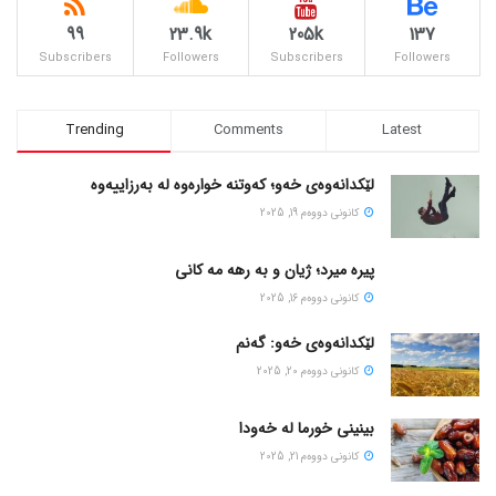
99
23.9k
205k
137
Subscribers
Followers
Subscribers
Followers
Trending
Comments
Latest
لێکدانەوەی خەو؛ کەوتنە خوارەوە لە بەرزاییەوە
كانونی دووه‌م 19, 2025
پیره میرد؛ ژیان و به رهه مه کانی
كانونی دووه‌م 16, 2025
لێکدانەوەی خەو: گەنم
كانونی دووه‌م 20, 2025
بینینی خورما لە خەودا
كانونی دووه‌م 21, 2025