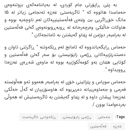
بە پێی ڕاپۆرتی جام کوردی، لە بەیاننامەکەی بزوتنەوەی
حەماسدا هاتووە کە ” ئاگربەستی غەززە ئەنجامی زیاتر لە 15
مانگ خۆڕاگریی بێ وێنەی فەڵەستینییەکان لەم ناوچەیە بووە و
هاوکات خاڵێکی وەرچەرخانە لە ڕوبەڕوبونەوەی گەلی فەڵەستین
لە بەرامبەر دوژمن لە پێناو گەیشتن بە ئامانجەکان “.
حەماس ڕایگەیاندووە کە ئامانج لەم ڕێکەوتنە ” ڕاگرتنی تاوان و
دەستدرێژییەکانی ڕژێمی زایۆنیستی بۆ سەر گەلی فەڵەستین و
کۆتایی هێنان بەو کۆمەڵکوژییە بووە لە ماوەی شەڕەی غەززەدا
ڕوویداوە “.
حەماس سوپاس و پێزانینی خۆی لە بەرامبەر هەموو ئەو هەڵوێستە
فەرمی و جەماوەرییانە دەربڕیوە کە هاوسۆزییان لە گەڵ خەڵکی
غەززەدا پیشان داوە و لە پێناو گەیشتن بە ئاگربەستیش لە هەوڵی
بەردەوامدا بوون./.
Tags:
حەماس
ڕژێمی زایۆنیستی
ڕێکەوتنی ئاگربەست
غەززە
فەڵەستین