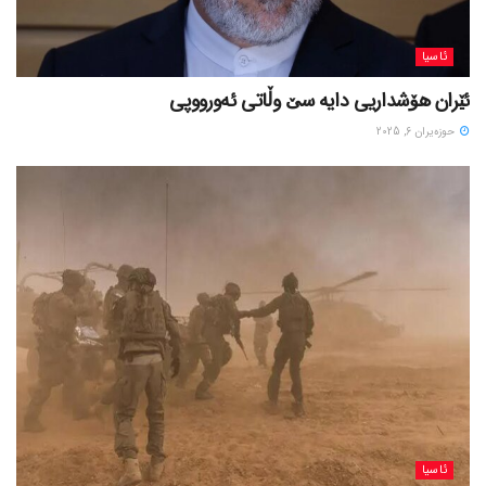
ئاسیا
ئێران هۆشداریی دایە سێ وڵاتی ئەورووپی
حوزه‌یران 6, 2025
ئاسیا