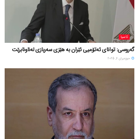
ئاسیا
گەروسی: توانای ئەتۆمیی ئێران بە هێزی سەربازی لەناونابرێت
حوزه‌یران 6, 2025