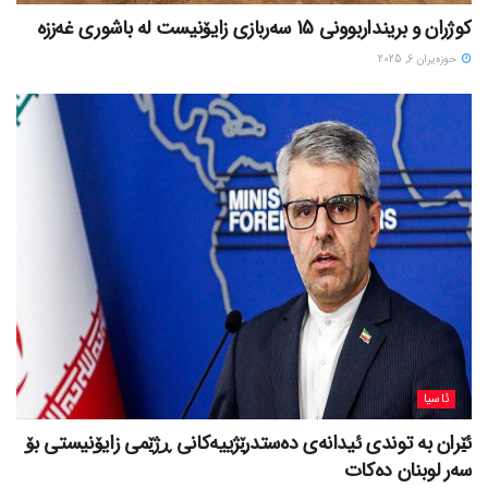
کوژران و برینداربوونی 15 سەربازی زایۆنیست لە باشوری غەززە
حوزه‌یران 6, 2025
ئاسیا
ئێران بە توندی ئیدانەی دەستدرێژییەکانی ڕژێمی زایۆنیستی بۆ
سەر لوبنان دەکات