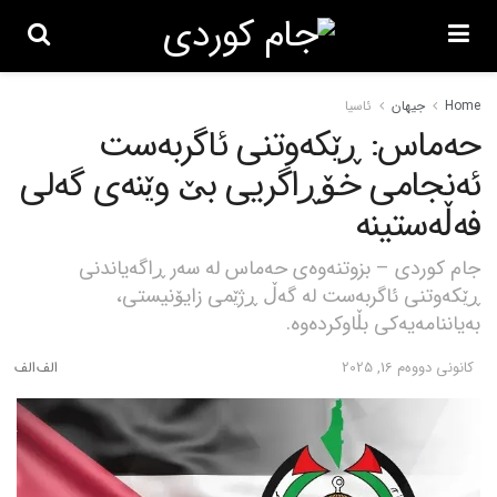
Home
جیهان
ئاسیا
حەماس: ڕێکەوتنی ئاگربەست
ئەنجامی خۆڕاگریی بێ وێنەی گەلی
فەڵەستینە
جام کوردی – بزوتنەوەی حەماس لە سەر ڕاگەیاندنی
ڕێکەوتنی ئاگربەست لە گەڵ ڕژێمی زایۆنیستی،
بەیاننامەیەکی بڵاوکردەوە.
كانونی دووه‌م 16, 2025