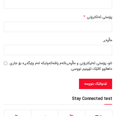
پۆستی ئەلکترۆنی
*
ماڵپه‌ڕ
ناو، پۆستی ئەلیکترۆنی و ماڵپەڕەکەم پاشەکەوتبکە لەم وێبگەڕە بۆ جاری
داهاتوو کاتێک تێبینیم نووسی.
Stay Connected test