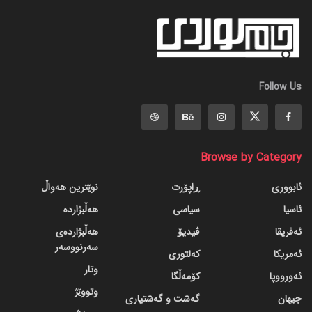
Follow Us
Browse by Category
ئابووری
ڕاپۆرت
نوێترین هەواڵ
ئاسیا
سیاسی
هەڵبژاردە
ئەفریقا
ڤیدیۆ
هەڵبژاردەی
سەرنووسەر
ئەمریکا
کەلتوری
وتار
ئەورووپا
کۆمەڵگا
وتووێژ
جیهان
گه‌شت و گه‌شتیاری