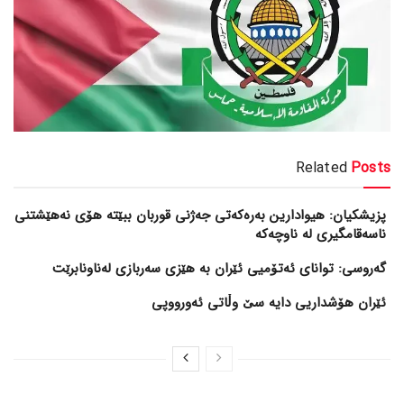
Related
Posts
پزیشکیان: هیوادارین بەرەکەتی جەژنی قوربان ببێتە هۆی نەهێشتنی
ناسەقامگیری لە ناوچەکە
گەروسی: توانای ئەتۆمیی ئێران بە هێزی سەربازی لەناونابرێت
ئێران هۆشداریی دایە سێ وڵاتی ئەورووپی