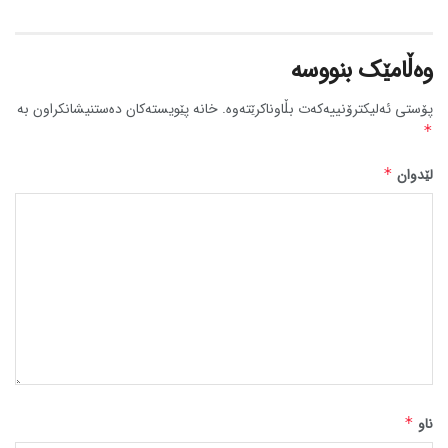
وەڵامێک بنووسە
پۆستی ئەلیکترۆنییەکەت بڵاوناکرێتەوە.
خانە پێویستەکان دەستنیشانکراون بە
*
لێدوان
*
ناو
*