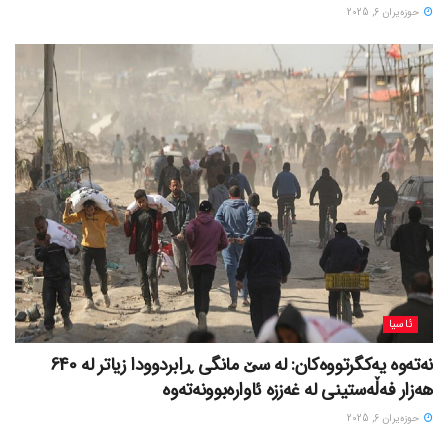
حوزه‌یران 6, 2025
ئاسیا
نەتەوە یەکگرتووەکان: لە سێ مانگی ڕابردوودا زیاتر لە 640
هەزار فەڵەستینی لە غەززە ئاوارەبوونەتەوە
حوزه‌یران 6, 2025