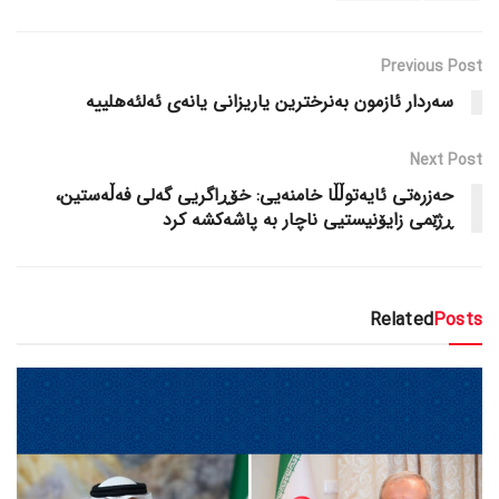
Previous Post
سەردار ئازمون بەنرخترین یاریزانی یانەی ئەلئەهلییە
Next Post
حەزرەتی ئایەتوڵڵا خامنەیی: خۆڕاگریی گەلی فەڵەستین،
ڕژێمی زایۆنیستیی ناچار بە پاشەکشە کرد
Related
Posts