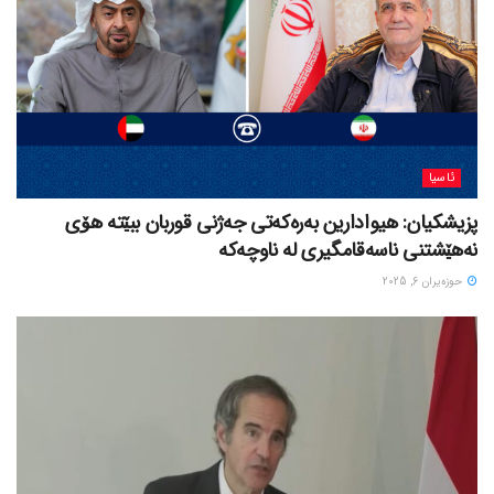
ئاسیا
پزیشکیان: هیوادارین بەرەکەتی جەژنی قوربان ببێتە هۆی
نەهێشتنی ناسەقامگیری لە ناوچەکە
حوزه‌یران 6, 2025