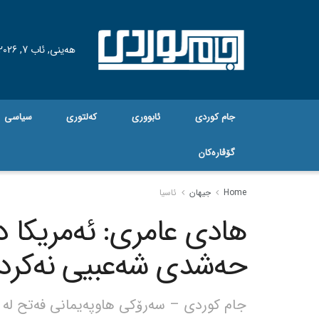
هه‌ینی, ئاب 7, 2026
جام کوردی
ئابووری
کەلتوری
سیاسی
گۆڤاره‌کان
Home
جیهان
ئاسیا
هادی عامری: ئەمریکا د
حەشدی شەعبیی نەکردو
جام کوردی – سەرۆکی هاوپەیمانی فەتح لە ع