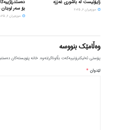
زایۆنیست لە باشوری غەززە
دەستدرێژییەکا
بۆ سەر لوبنان 
حوزه‌یران 6, 2025
حوزه‌یران 6, 2025
وەڵامێک بنووسە
پۆستی ئەلیکترۆنییەکەت بڵاوناکرێتەوە.
خانە پێویستەکان دەستنی
لێدوان
*