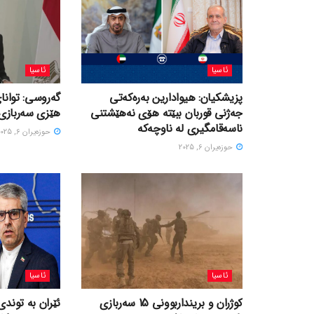
ئاسیا
ئاسیا
پزیشکیان: هیوادارین بەرەکەتی
گەروسی: توانای
جەژنی قوربان ببێتە هۆی نەهێشتنی
هێزی سەربازی 
ناسەقامگیری لە ناوچەکە
حوزه‌یران 6, 2025
حوزه‌یران 6, 2025
ئاسیا
ئاسیا
کوژران و برینداربوونی 15 سەربازی
ئێران بە توندی