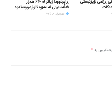
نی ڕژێمی زایۆنیستی
ڕابردوودا زیاتر لە 640 هەزار
دەکات
فەڵەستینی لە غەززە ئاوارەبوونەتەوە
حوزه‌یران 6, 2025
شانکراون بە
*