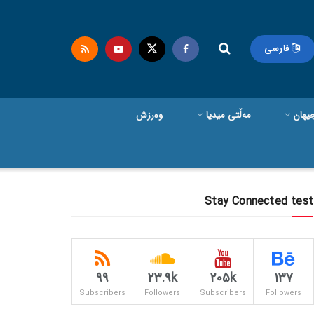
فارسی
یهان
مەڵتی میدیا
وەرزش
Stay Connected test
99
23.9k
205k
137
Subscribers
Followers
Subscribers
Followers