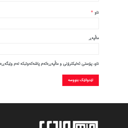
ناو
*
ماڵپه‌ڕ
ناو، پۆستی ئەلیکترۆنی و ماڵپەڕەکەم پاشەکەوتبکە لەم وێبگەڕە 