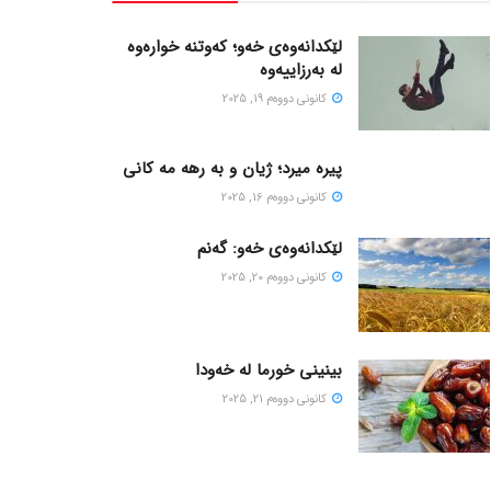
لێکدانەوەی خەو؛ کەوتنە خوارەوە
لە بەرزاییەوە
كانونی دووه‌م 19, 2025
پیره میرد؛ ژیان و به رهه مه کانی
كانونی دووه‌م 16, 2025
لێکدانەوەی خەو: گەنم
كانونی دووه‌م 20, 2025
بینینی خورما لە خەودا
كانونی دووه‌م 21, 2025