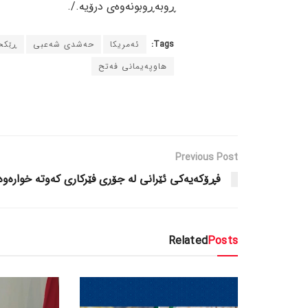
ڕوبەڕوبونەوەی درۆیە./.
Tags:
ئەمریکا
حەشدی شەعبی
ڕێکخ
هاوپەیمانی فەتح
Previous Post
فڕۆکەیەکی ئێرانی لە جۆری فێرکاری کەوتە خوارەوە
Related
Posts