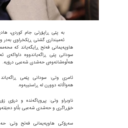
بە پێی ڕاپۆرتی جام کوردی، هاد
ئەمینداری گشتی ڕێکخراوی بەدر و
هاوپەیمانی فەتح ڕایگەیاند کە محەمم
سودانی پێی ڕاگەیاندووە داواکەی ئەم
هەڵوەشانەوەی حەشدی شەعبی درۆیە.
ئامری وتی: سودانی پێمی ڕاگەیاند
هەواڵانە دوورن لە ڕاستییەوە.
ناوبراو وتی: پڕوپاگەندە و درۆی زۆر
خۆڕاگری و حەشدی شەعبی بڵاو دەبێتەو
سەرۆکی هاوپەیمانی فەتح وتی: حەش