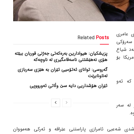
ی عامری
Related
Posts
 سەرۆکی
ەد شیاع
پزیشکیان: هیوادارین بەرەکەتی جەژنی قوربان ببێتە
ریکا بۆ
هۆی نەهێشتنی ناسەقامگیری لە ناوچەکە
گەروسی: توانای ئەتۆمیی ئێران بە هێزی سەربازی
لەناونابرێت
 کە ئەو
ئێران هۆشداریی دایە سێ وڵاتی ئەورووپی
 لە سەر
ە.
دی شەعبی ئامرازی پاراستنی عێراقە و ئەرکی هەمووان