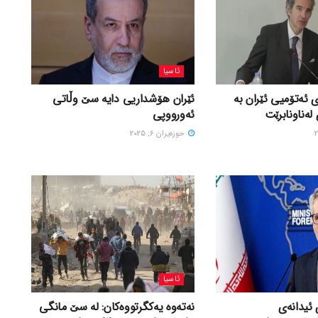
ئاسیا
 ئەتۆمیی ئێران بە
ئێران هۆشداریی دایە سێ وڵاتی
لەناونابرێت
ئەورووپی
حوزه‌یران 6, 2025
ئاسیا
 ئیدانەی
نەتەوە یەکگرتووەکان: لە سێ مانگی