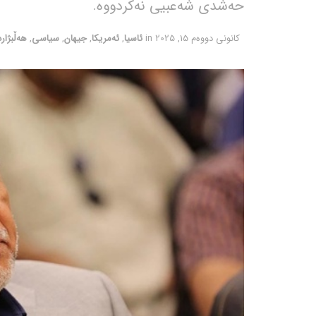
حەشدی شەعبیی نەکردووە.
كانونی دووه‌م 15, 2025
in
ئاسیا
,
ئەمریکا
,
جیهان
,
سیاسی
,
هەڵبژارد