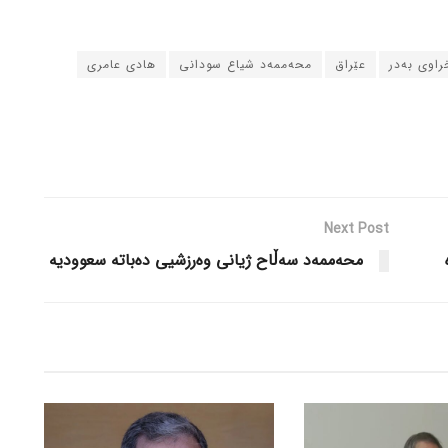
راوی بەدر
عێراق
محەممەد شیاع سودانی
هادی عامری
Next Post
محەممەد سەڵاح ژیانی وەرزشیی دەباتە سعوودیە