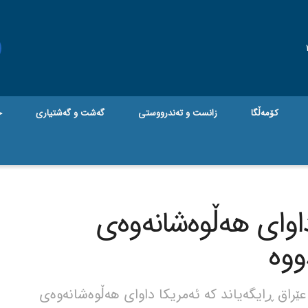
کۆمەڵگا
زانست و تەندرووستی
گه‌شت و گه‌شتیاری
ج
اوای هەڵوەشانەوەی
وە
ێراق ڕایگەیاند کە ئەمریکا داوای هەڵوەشانەوەی