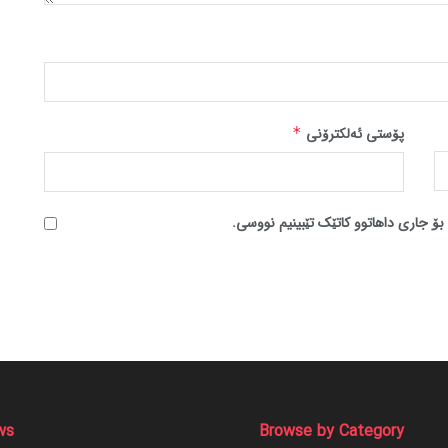
پۆستی ئەلکترۆنی
*
بۆ جاری داهاتوو کاتێک تێبینیم نووسی.
ws
Browse by Category