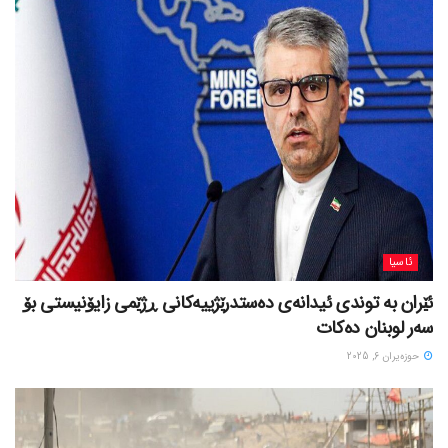
ئاسیا
ئێران بە توندی ئیدانەی دەستدرێژییەکانی ڕژێمی زایۆنیستی بۆ
سەر لوبنان دەکات
حوزه‌یران 6, 2025