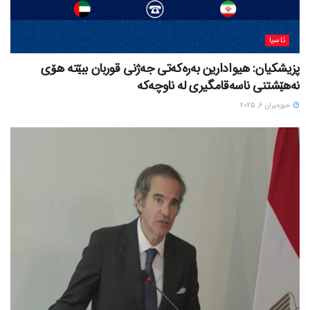
ئاسیا
پزیشکیان: هیوادارین بەرەکەتی جەژنی قوربان ببێتە هۆی
نەهێشتنی ناسەقامگیری لە ناوچەکە
حوزه‌یران 6, 2025