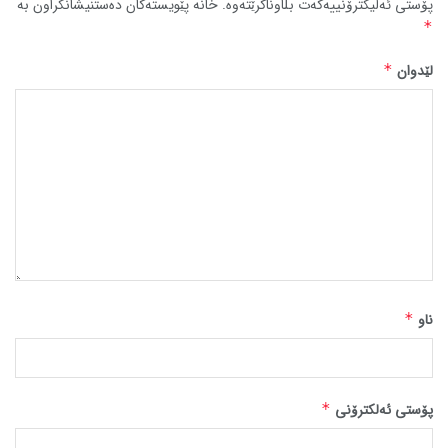
پۆستی ئەلیکترۆنییەکەت بڵاوناکرێتەوە.
خانە پێویستەکان دەستنیشانکراون بە
*
لێدوان
*
ناو
*
پۆستی ئەلکترۆنی
*