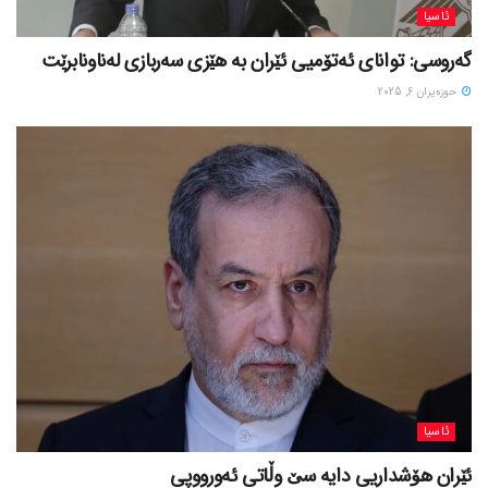
ئاسیا
گەروسی: توانای ئەتۆمیی ئێران بە هێزی سەربازی لەناونابرێت
حوزه‌یران 6, 2025
ئاسیا
ئێران هۆشداریی دایە سێ وڵاتی ئەورووپی