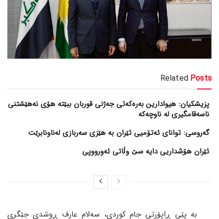
Related
Posts
پزیشکیان: هیوادارین بەرەکەتی جەژنی قوربان ببێتە هۆی نەهێشتنی
ناسەقامگیری لە ناوچەکە
گەروسی: توانای ئەتۆمیی ئێران بە هێزی سەربازی لەناونابرێت
ئێران هۆشداریی دایە سێ وڵاتی ئەورووپی
بە پێی ڕاپۆرتی جام کوردی، سەلام عارف ڕوشدی جێگری