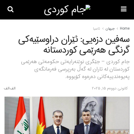
Home
جیهان
ئاسیا
سەفین دزەیی: ئێران دراوسێیەکی
گرنگی هەرێمی کوردستانە
جام کوردی – جێگری نوێنەرایەتی حکومەتی هەرێمی
کوردستان لە تاران لە گەڵ بەرپرسی فەرمانگەی
پەیوەندییەکانی دەرەوە کۆبووە.
كانونی دووه‌م 15, 2025