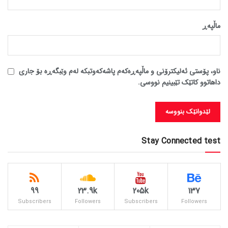
ماڵپه‌ڕ
ناو، پۆستی ئەلیکترۆنی و ماڵپەڕەکەم پاشەکەوتبکە لەم وێبگەڕە بۆ جاری
داهاتوو کاتێک تێبینیم نووسی.
Stay Connected test
99
23.9k
205k
137
Subscribers
Followers
Subscribers
Followers