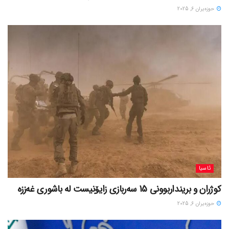
حوزه‌یران 6, 2025
ئاسیا
کوژران و برینداربوونی 15 سەربازی زایۆنیست لە باشوری غەززە
حوزه‌یران 6, 2025