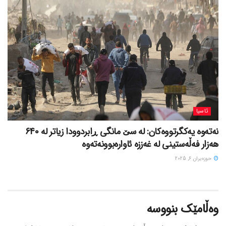
ئاسیا
نەتەوە یەکگرتووەکان: لە سێ مانگی ڕابردوودا زیاتر لە 640
هەزار فەڵەستینی لە غەززە ئاوارەبوونەتەوە
حوزه‌یران 6, 2025
وەڵامێک بنووسە