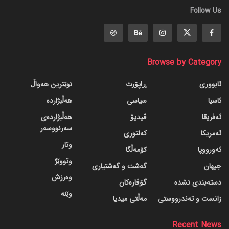
Follow Us
Browse by Category
ئابووری
ڕاپۆرت
نوێترین هەواڵ
ئاسیا
سیاسی
هەڵبژاردە
ئەفریقا
ڤیدیۆ
هەڵبژاردەی
سەرنووسەر
ئەمریکا
کەلتوری
وتار
ئەورووپا
کۆمەڵگا
وتووێژ
جیهان
گه‌شت و گه‌شتیاری
وەرزش
دسته‌بندی نشده
گۆڤاره‌کان
وێنە
زانست و تەندرووستی
مەڵتی میدیا
Recent News