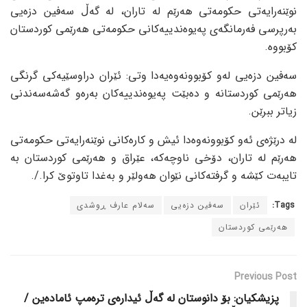
نوێنەرایەتی حکومەتی هەرێم لە تاران، لە گەڵ سەفین دزەیی
بەرپرسی فەرمانگەی پەیوەندییەکانی حکومەتی هەرێمی کوردستان
کۆبووە.
سەفین دزەیی لەو کۆبوونەوەیەدا وتی: ئێران دراوسێیەکی گرنگی
هەرێمی کوردستانە و دەبێت پەیوەندییەکان بەرەو گەشەسەندنی
زیاتر ببرێن.
لە درێژەی ئەو کۆبوونەوەدا ئیش و کارەکانی نوێنەرایەتی حکومەتی
هەرێم لە تاران، دۆخی ناوچەکە، عێراق و هەرێمی کوردستان بە
تایبەت کێشە و گرفتەکانی نێوان هەولێر و بەغدا تاوتوێ کرا./.
Tags:
ئێران
سەفین دزەیی
سەلام عارف ڕوشدی
هەرێمی کوردستان
Previous Post
پزیشکیان: بۆ دانوستان لە گەڵ ئیدارەی ترەمپ ئامادەین /