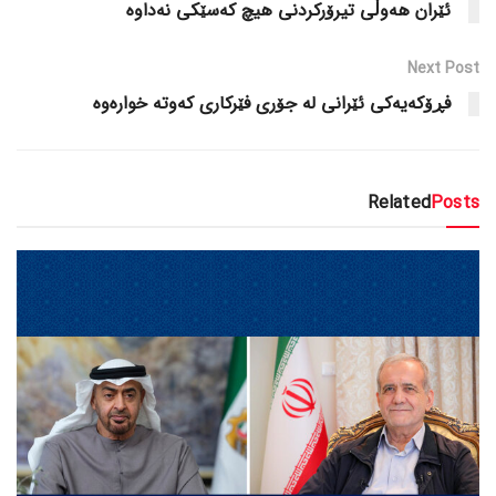
ئێران هەوڵی تیرۆرکردنی هیچ کەسێکی نەداوە
Next Post
فڕۆکەیەکی ئێرانی لە جۆری فێرکاری کەوتە خوارەوە
Related
Posts