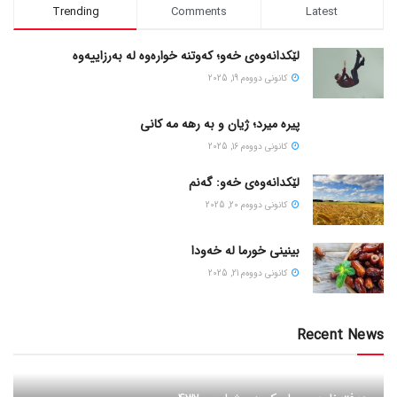
Trending
Comments
Latest
لێکدانەوەی خەو؛ کەوتنە خوارەوە لە بەرزاییەوە
كانونی دووه‌م 19, 2025
پیره میرد؛ ژیان و به رهه مه کانی
كانونی دووه‌م 16, 2025
لێکدانەوەی خەو: گەنم
كانونی دووه‌م 20, 2025
بینینی خورما لە خەودا
كانونی دووه‌م 21, 2025
Recent News