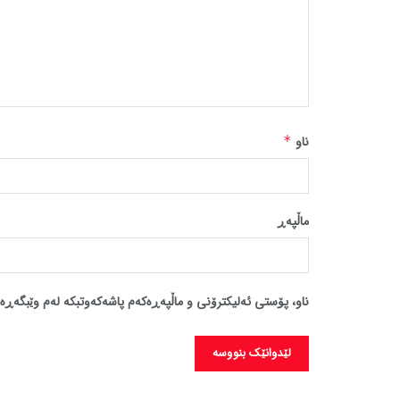
ناو
*
ماڵپه‌ڕ
ناو، پۆستی ئەلیکترۆنی و ماڵپەڕەکەم پاشەکەوتبکە لەم وێبگەڕە 