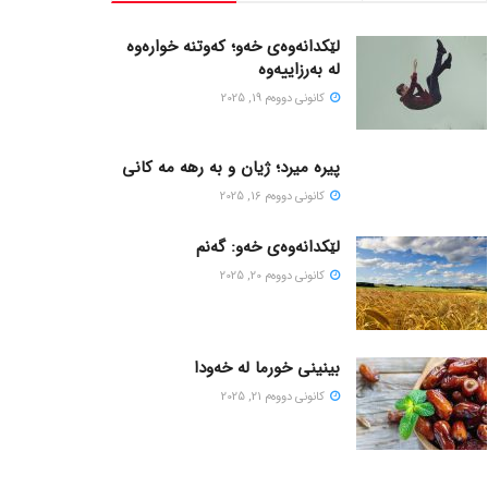
لێکدانەوەی خەو؛ کەوتنە خوارەوە
لە بەرزاییەوە
كانونی دووه‌م 19, 2025
پیره میرد؛ ژیان و به رهه مه کانی
كانونی دووه‌م 16, 2025
لێکدانەوەی خەو: گەنم
كانونی دووه‌م 20, 2025
بینینی خورما لە خەودا
كانونی دووه‌م 21, 2025