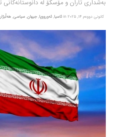
بەشداری تاران و مۆسکۆ لە دانوستانەکانی ت
كانونی دووه‌م 14, 2025
in
ئاسیا
,
ئەورووپا
,
جیهان
,
سیاسی
,
هەڵبژا