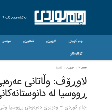
یەکشەممە, ئاب 9, 2026
جام کوردی
ئابووری
کەلتوری
سیاسی
گۆڤاره‌کان
Home
جیهان
ئاسیا
لاوڕۆڤ: وڵاتانی عەرەبی
ڕووسیا لە دانوستانەکان
جام کوردی – وەزیری دەرەوەی ڕووسیا وتی 