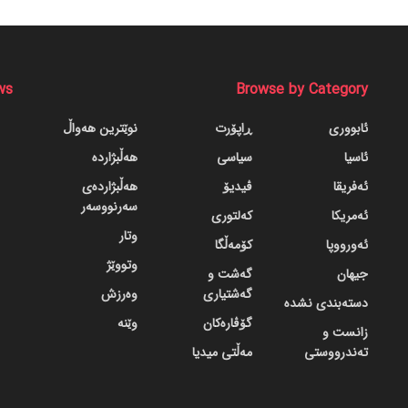
ws
Browse by Category
ئابووری
ڕاپۆرت
نوێترین هەواڵ
ئاسیا
سیاسی
هەڵبژاردە
ئەفریقا
ڤیدیۆ
هەڵبژاردەی
سەرنووسەر
ئەمریکا
کەلتوری
وتار
ئەورووپا
کۆمەڵگا
وتووێژ
جیهان
گه‌شت و
گه‌شتیاری
وەرزش
دسته‌بندی نشده
گۆڤاره‌کان
وێنە
زانست و
تەندرووستی
مەڵتی میدیا