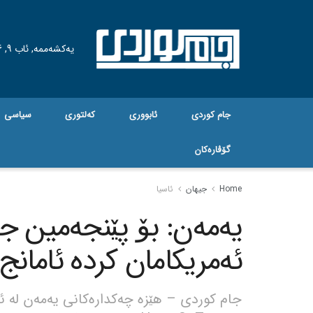
یەکشەممە, ئاب 9, 2026
جام کوردی
ئابووری
کەلتوری
سیاسی
گۆڤاره‌کان
Home
جیهان
ئاسیا
یەمەن: بۆ پێنجەمین ج
ئەمریکامان کردە ئامانج