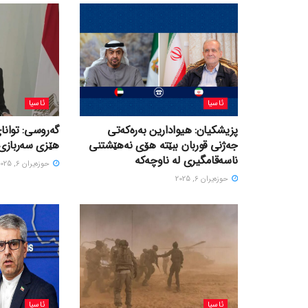
ئاسیا
ئاسیا
پزیشکیان: هیوادارین بەرەکەتی
گەروسی: توانای
جەژنی قوربان ببێتە هۆی نەهێشتنی
هێزی سەربازی 
ناسەقامگیری لە ناوچەکە
حوزه‌یران 6, 2025
حوزه‌یران 6, 2025
ئاسیا
ئاسیا