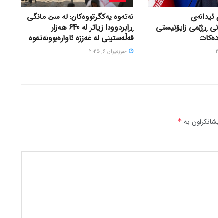
 ئیدانەی
نەتەوە یەکگرتووەکان: لە سێ مانگی
نی ڕژێمی زایۆنیستی
ڕابردوودا زیاتر لە 640 هەزار
دەکات
فەڵەستینی لە غەززە ئاوارەبوونەتەوە
حوزه‌یران 6, 2025
شانکراون بە
*