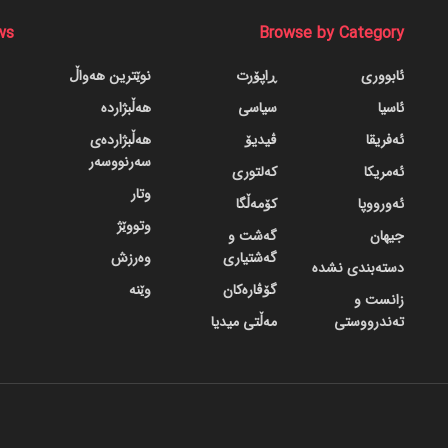
ws
Browse by Category
ئابووری
ڕاپۆرت
نوێترین هەواڵ
ئاسیا
سیاسی
هەڵبژاردە
ئەفریقا
ڤیدیۆ
هەڵبژاردەی
سەرنووسەر
ئەمریکا
کەلتوری
وتار
ئەورووپا
کۆمەڵگا
وتووێژ
جیهان
گه‌شت و
گه‌شتیاری
وەرزش
دسته‌بندی نشده
گۆڤاره‌کان
وێنە
زانست و
تەندرووستی
مەڵتی میدیا