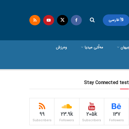
فارسی
یهان
مەڵتی میدیا
وەرزش
Stay Connected test
99
23.9k
205k
137
Subscribers
Followers
Subscribers
Followers