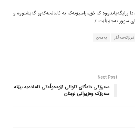
ەدا ڕایگەیاندووە کە ئۆپەراسیۆنەکە بە ئامانجەکەی گەیشتووە و
ای سوور بەجێبێڵێت./.
ڕۆکەهەڵگر
یەمەن
Next Post
سەرۆکی دادگای تاوانی نێودەوڵەتی ئامادەیە ببێتە
سەرۆک وەزیرانی لوبنان