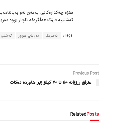
هێزە چەکدارەکانی یەمەن لەو بەیاننامەی
کەشتییە فرۆکەهەڵگرەکە ناچار بووە دەری
Tags:
ئەمریکا
دەریای سوور
کەشتی ف
Previous Post
عێراق ڕۆژانە 50 تا 70 کیلۆ زێڕ هاوردە دەکات
Related
Posts