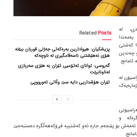
ی، لە
Related
Posts
یەمەندا
ا کەشتی
پزیشکیان: هیوادارین بەرەکەتی جەژنی قوربان ببێتە
ەڵگری USS Harry S. Truman و چەندین
هۆی نەهێشتنی ناسەقامگیری لە ناوچەکە
 ئامانج.
گەروسی: توانای ئەتۆمیی ئێران بە هێزی سەربازی
لەناونابرێت
اسیۆن لە
ئێران هۆشداریی دایە سێ وڵاتی ئەورووپی
ارەیەک
راسیۆنی
رەکە و
ژمێری بردووە و ئەمەش بۆ پێنجەم جارە ئەو کەشتییە فڕۆکەهەڵگرە دەستبەجێ
مانج.