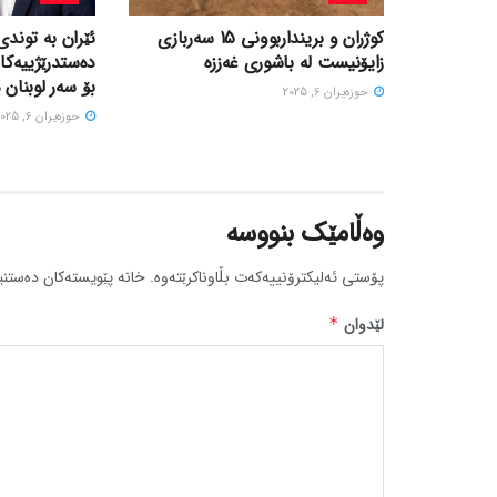
کوژران و برینداربوونی 15 سەربازی
ئێران بە توندی
زایۆنیست لە باشوری غەززە
دەستدرێژییەکا
بۆ سەر لوبنان 
حوزه‌یران 6, 2025
حوزه‌یران 6, 2025
وەڵامێک بنووسە
پۆستی ئەلیکترۆنییەکەت بڵاوناکرێتەوە.
خانە پێویستەکان دەستنی
لێدوان
*