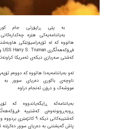
بە پێی ڕاپۆرتی جام کورد
بەیاننامەیەکی هێزە چەکدارەکانی 
هاتووە کە لە ئۆپەراسیۆنێکی هاوبەشد
فڕۆکەه
کەشتی سەربازی دیکەی ئەمریکا کراونەتە
لەو بەیاننامەیەدا هاتووە کە دووەم ئۆپەر
ناوچەی باکوری دەریای سوور بە ژم
مووشەک و درۆن ئەنجام دراوە.
بەیاننامەکە ڕایگەیاندووە کە ئۆپە
ڕوبەڕوبونەوەی کەشتییە فڕۆکەهەڵگ
کەشتییەکانی دیکە 9 کات
پاش گەیشتنی بە دەریای سوور دەکرێتە ئا