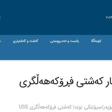
کۆمەڵگا
زانست و تەندرووستی
گه‌شت و گه‌شتیاری
ج
ار کەشتی فڕۆکەهەڵگری
جام کوردی – هێزە چەکدارەکانی یەمەن لە ئۆپەراسیۆنێکی نوێدا کەشتی فرۆکەهەڵگری USS