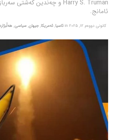
Harry S. Truman و چەندین کەش
ئامانج.
كانونی دووه‌م 12, 2025
in
ئاسیا
,
ئەمریکا
,
جیهان
,
سیاسی
,
هەڵبژار