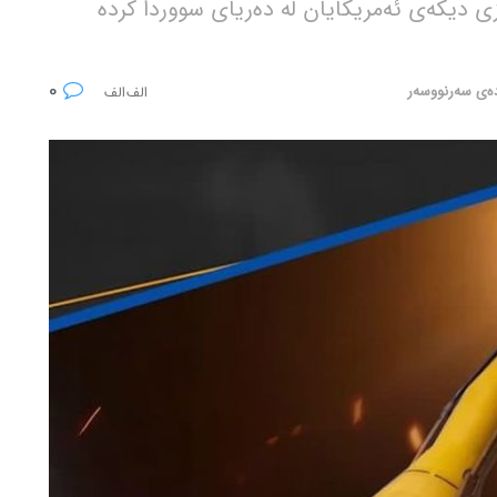
تی سەربازی دیکەی ئەمریکایان لە دەریای سووردا کردە
0
دەی سەرنووسەر