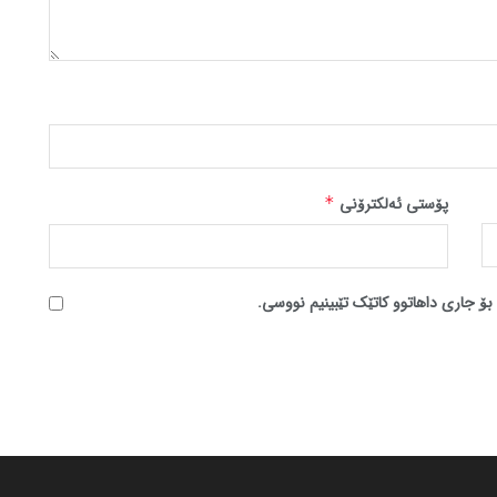
پۆستی ئەلکترۆنی
*
بۆ جاری داهاتوو کاتێک تێبینیم نووسی.