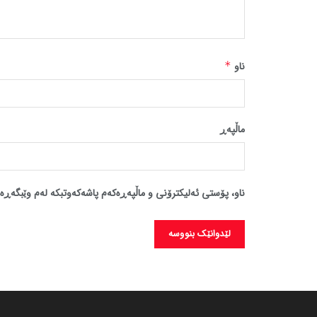
ناو
*
ماڵپه‌ڕ
ناو، پۆستی ئەلیکترۆنی و ماڵپەڕەکەم پاشەکەوتبکە لەم وێبگەڕە 