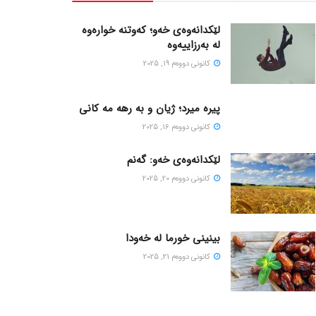
لێکدانەوەی خەو؛ کەوتنە خوارەوە
لە بەرزاییەوە
كانونی دووه‌م 19, 2025
پیره میرد؛ ژیان و به رهه مه کانی
كانونی دووه‌م 16, 2025
لێکدانەوەی خەو: گەنم
كانونی دووه‌م 20, 2025
بینینی خورما لە خەودا
كانونی دووه‌م 21, 2025