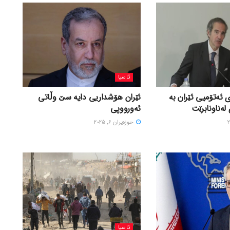
ئاسیا
 ئەتۆمیی ئێران بە
ئێران هۆشداریی دایە سێ وڵاتی
لەناونابرێت
ئەورووپی
حوزه‌یران 6, 2025
ئاسیا