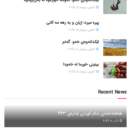
كانونی دووه‌م 19, 2025
پیره میرد؛ ژیان و به رهه مه کانی
كانونی دووه‌م 16, 2025
لێکدانەوەی خەو: گەنم
كانونی دووه‌م 20, 2025
بینینی خورما لە خەودا
كانونی دووه‌م 21, 2025
Recent News
هەفتەنامەی جام کوردی ژمارەی 433
ئاب 10, 2026