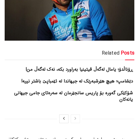
Related
Posts
ڕۆناڵدۆ؛ یامال لەگەڵ ڤیتینیا بەراورد بکە، نەک لەگەڵ من!
دێشامپ؛ هیچ هێرشبەرێک لە جیهاندا لە ئێمباپێ باشتر نییە!
شۆکێکی گەورە بۆ پاریس سانجێرمان لە سەرەتای جامی جیهانی
یانەکان