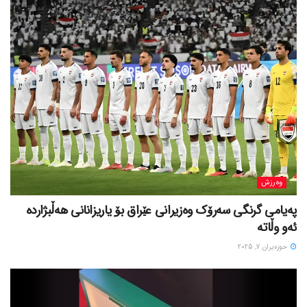
وەرزش
پەیامی گرنگی سەرۆک وەزیرانی عێراق بۆ یاریزانانی هەڵبژارده
ئەو وڵاتە
حوزه‌یران 7, 2025