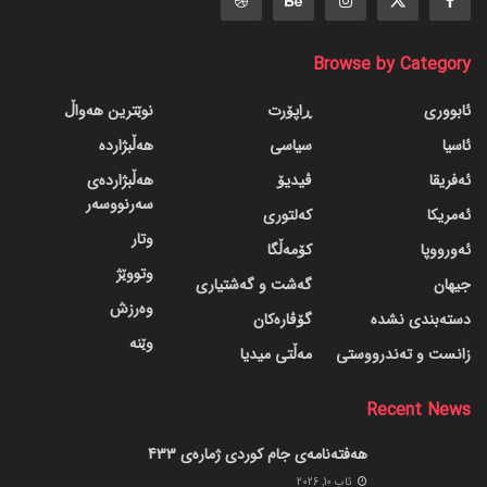
Browse by Category
ئابووری
ڕاپۆرت
نوێترین هەواڵ
ئاسیا
سیاسی
هەڵبژاردە
ئەفریقا
ڤیدیۆ
هەڵبژاردەی
سەرنووسەر
ئەمریکا
کەلتوری
وتار
ئەورووپا
کۆمەڵگا
وتووێژ
جیهان
گه‌شت و گه‌شتیاری
وەرزش
دسته‌بندی نشده
گۆڤاره‌کان
وێنە
زانست و تەندرووستی
مەڵتی میدیا
Recent News
هەفتەنامەی جام کوردی ژمارەی 433
ئاب 10, 2026