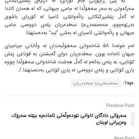
بە پێی ڕاپۆرتی جام کوردی، لە درێژەی پێشبڕکێکانی
سەرکەوتن بە سەر سەهۆڵدا لە جامی جیهانی، کە لە هەمان کاتدا
لە گەڵ پێشبڕکێکانی پاڵەوانێتی ئاسیا لە کۆریای باشوور
بەڕێوەچوو، محەممەدڕەزا سەفدەریان پلەی دووەمی جامی
جیهانی و پاڵەوانێتی ئاسیای لە بەشی “لید” بەدەستهێنا.
لەم خولەدا 58 شاخەوانی سەهۆڵبەندان لە وڵاتانی جیاجیای
جیهان ئامادە بوون. سەفدەریان دوای گەیشتن بە قۆناغی پێش
کۆتایی، بە پلەی یەکەم لە گەڵ هەشت شاخەوانی سەهۆڵدا چووە
یاری کۆتایی و پلەی دووەمی لە یاری کۆتایی بەدەستهێنا./.
Tags:
محەممەدڕەزا سەفدەریان
Previous Post
سەرۆکی دادگای تاوانی نێودەوڵەتی ئامادەیە ببێتە سەرۆک
وەزیرانی لوبنان
Next Post