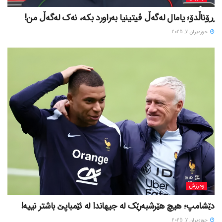
ڕۆناڵدۆ؛ یامال لەگەڵ ڤیتینیا بەراورد بکە، نەک لەگەڵ من!
حوزه‌یران 7, 2025
وەرزش
دێشامپ؛ هیچ هێرشبەرێک لە جیهاندا لە ئێمباپێ باشتر نییە!
حوزه‌یران 7, 2025