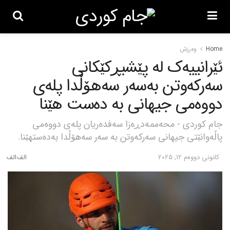
Home
وەرزش
ئێرانییەک لە پێشبڕکێکانی
سەرکەوتن بەسەر سەهۆڵدا پلەی
دووەمی جیهانی بە دەست هێنا
جام کوردی - محەممەدڕەزا سەفدەریان پلەی دووەمی
پاڵەوانێتی جیهانی سەرکەوتن بە سەر سەهۆڵدا بەدەستهێنا.
كانونی دووه‌م 12, 2025