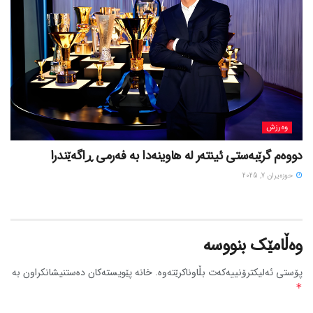
وەرزش
دووەم گرێبەستی ئینتەر لە هاوینەدا بە فەرمی ڕاگەێندرا
حوزه‌یران 7, 2025
وەڵامێک بنووسە
پۆستی ئەلیکترۆنییەکەت بڵاوناکرێتەوە.
خانە پێویستەکان دەستنیشانکراون بە
*