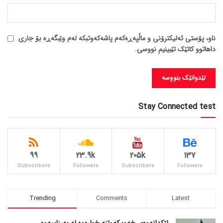
ناو، پۆستی ئەلیکترۆنی و ماڵپەڕەکەم پاشەکەوتبکە لەم وێبگەڕە بۆ جاری
داهاتوو کاتێک تێبینیم نووسی.
Stay Connected test
99
23.9k
205k
137
Subscribers
Followers
Subscribers
Followers
Trending
Comments
Latest
لێکدانەوەی خەو؛ کەوتنە خوارەوە لە بەرزاییەوە