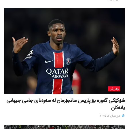
وەرزش
شۆکێکی گەورە بۆ پاریس سانجێرمان لە سەرەتای جامی جیهانی
یانەکان
حوزه‌یران 7, 2025