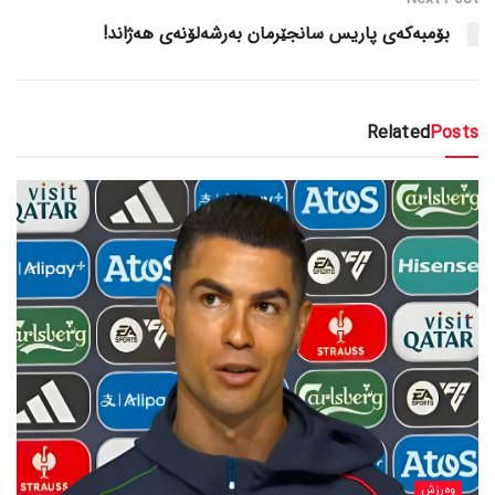
بۆمبەکەی پاریس سانجێرمان بەرشەلۆنەی هەژاند!
Related
Posts
وەرزش