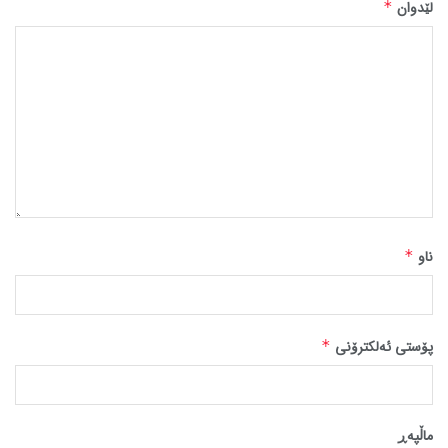
لێدوان
*
ناو
*
پۆستی ئەلکترۆنی
*
ماڵپه‌ڕ