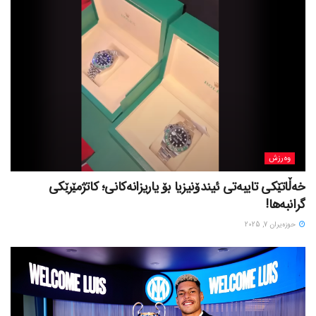
وەرزش
خەڵاتێکی تایبەتی ئیندۆنیزیا بۆ یاریزانەکانی؛ کاتژمێرێکی
گرانبەها!
حوزه‌یران 7, 2025