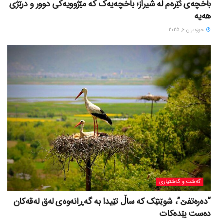
باخچەی ئێرەم لە شیراز؛ باخچەیەک کە مێژوویەکی دوور و درێژی
هەیە
حوزه‌یران 6, 2025
گه‌شت و گه‌شتیاری
“دەرەتفێ”، شوێنێک کە ساڵ تێیدا بە گەڕانەوەی لەق لەقەکان
دەست پێدەکات