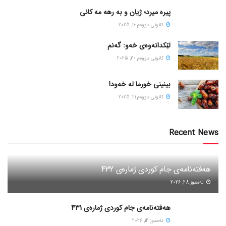
پیره میرد؛ ژیان و به رهه مه کانی
كانونی دووه‌م 16, 2025
لێکدانەوەی خەو: گەنم
كانونی دووه‌م 20, 2025
بینینی خورما لە خەودا
كانونی دووه‌م 21, 2025
Recent News
هەفتەنامەی جام کوردی ژمارەی 432
ته‌مموز 28, 2026
هەفتەنامەی جام کوردی ژمارەی 431
ته‌مموز 14, 2026