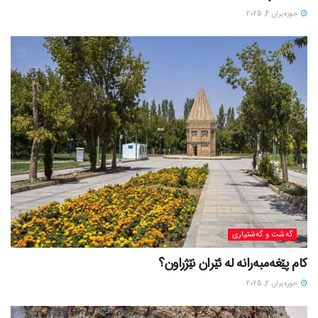
حوزه‌یران 4, 2025
گه‌شت و گه‌شتیاری
کام پێغەمبەرانە لە ئێران نێژراون؟
حوزه‌یران 2, 2025