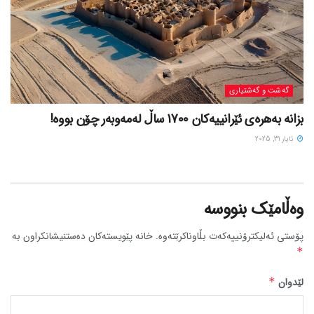
گه‌شت و گه‌شتیاری
بزانه بەهرەی ئێرانییەکان 1700 ساڵ لەمەوبەر چۆن بووه!
ئایار 31, 2025
وەڵامێک بنووسە
پۆستی ئەلیکترۆنییەکەت بڵاوناکرێتەوە.
خانە پێویستەکان دەستنیشانکراون بە
*
لێدوان
*