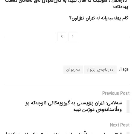
“دەرەتفێ”، شوێنێک کە ساڵ تێیدا بە گەڕانەوەی لەق لەقەکان دەست
پێدەکات
کام پێغەمبەرانە لە ئێران نێژراون؟
Tags:
دەریاچەی زرێوار
مەریوان
Previous Post
سەلامی: ئێران پێویستی بە گرووپەکانی ناوچەکە بۆ
وەڵامدانەوەی دوژمن نییە
Next Post