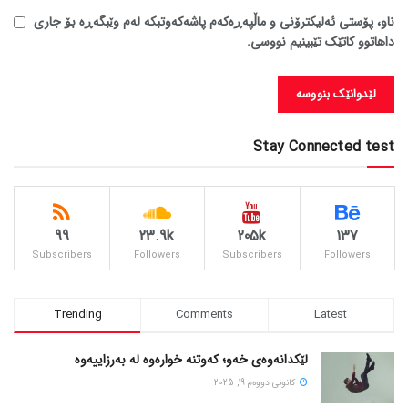
ناو، پۆستی ئەلیکترۆنی و ماڵپەڕەکەم پاشەکەوتبکە لەم وێبگەڕە بۆ جاری
داهاتوو کاتێک تێبینیم نووسی.
Stay Connected test
99
23.9k
205k
137
Subscribers
Followers
Subscribers
Followers
Trending
Comments
Latest
لێکدانەوەی خەو؛ کەوتنە خوارەوە لە بەرزاییەوە
كانونی دووه‌م 19, 2025