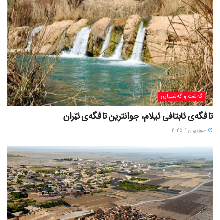
گه‌شت و گه‌شتیاری
تاڤگەی ئابتافی ئیلام، جوانترین تاڤگەی ئێران
حوزه‌یران 1, 2025