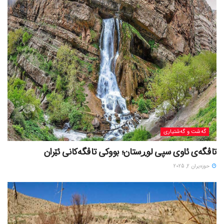
گه‌شت و گه‌شتیاری
تاڤگەی ئاوی سپی لوڕستان؛ بووکی تاڤگەکانی ئێران
حوزه‌یران 2, 2025