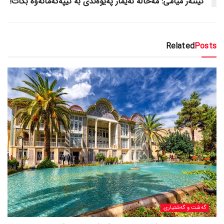
ئینتەر میامی: مەحاڵە نەیمار پەیوەندی بە تیپەکەمانەوە بکات!
Related
Posts
گه‌شت و گه‌شتیاری