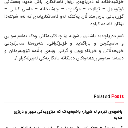
خۆشبەختانە لە دەریاچەی زرێوار ئاسانکاری باش هەیە: وەستانی
ئۆتۆمبێل – توالێت – مزگەوت – چێشتخانە – ماسی کبابی –
گۆڕەپانی یاری منداڵان یەکێکە لەو ئاسانکاریانەی کە لەم شوێنەدا
بۆتان ئامادە کراوە.
ئەم دەریاچەیە باشترین شوێنە بۆ چالاکییەکانی وەک بەلەم سواری
و ماسیگرتن و پاراگلاید و فۆتۆگرافی. هەروەها سەیرکردنی
خۆرهەڵاتن و خۆرئاوابوون و گرتنی وێنەی باڵندە کۆچبەرەکان و
دیمەنە سەرسوڕهێنەرەکان دەیکاتە یادگاریەکی لەبیرنەکراو./.
Related
Posts
باخچەی ئێرەم لە شیراز؛ باخچەیەک کە مێژوویەکی دوور و درێژی
هەیە