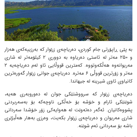
بە پێی ڕاپۆرتی جام کوردی، دەریاچەی زرێوار کە بەرزییەکەی هەزار
و ٢٥٠ مەتر لە ئاستی دەریاوە بە دووری ٢ کیلۆمەتر لە شاری
مەریوانەوە هەڵکەوتووە. کەمترین قووڵایی ئاو لەم دەریاچەیە ٢
مەتر و زۆرترین قووڵی ٦ مەترە. دەریاچەی جوانی زرێوار گەورەترین
کانیاوی ئاوی شیرینە لە جیهاندا.
دەریاچەی زرێوار کە سرووشتێکی جوان لە دەوروبەری هەیە،
شوێنێکی ئارام و خۆشە بۆ خەڵکی ناوچەکە بۆ بەسەربردنی
پشووەکانیان. ئەگەر دەتەوێت له هەوایەکی زۆر خۆشدا سەردانی
شاری مەریوان و دەریاچەی زرێوار بکەیت، وەرزی بەهار هەڵبژێری
باشه بۆ سەردانی ئەم شوێنە.