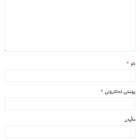
ناو
*
پۆستی ئەلکترۆنی
*
ماڵپه‌ڕ