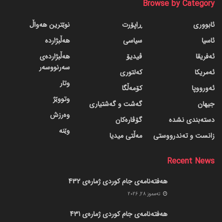
Browse by Category
ئابووری
ڕاپۆرت
نوێترین هەواڵ
ئاسیا
سیاسی
هەڵبژاردە
ئەفریقا
ڤیدیۆ
هەڵبژاردەی
سەرنووسەر
ئەمریکا
کەلتوری
وتار
ئەورووپا
کۆمەڵگا
وتووێژ
جیهان
گه‌شت و گه‌شتیاری
وەرزش
دسته‌بندی نشده
گۆڤاره‌کان
وێنە
زانست و تەندرووستی
مەڵتی میدیا
Recent News
هەفتەنامەی جام کوردی ژمارەی 432
ته‌مموز 28, 2026
هەفتەنامەی جام کوردی ژمارەی 431