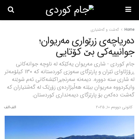
Home
گه‌شت و گه‌شتیاری
دەریاچەی زرێواری مەریوان؛
جوانییەکی بێ کۆتایی
جام کوردی - شاری مەریوان یەکێکە لە ناوچە جوانەکانی
ڕۆژئاوای ئێران و پارێزگای سەوزی کوردستانه کە 130 کیلۆمەتر
لە شاری سنە دوورە. دیمەنە سەرنجڕاکێشەکانی ئەم شوێنە
وایکردووە مەریوان ببێتە هەڵبژاردەی زۆرێک لە گەشتیاران کە
گەشت دەکەن بۆ پارێزگای دیمەنداری کوردستان.
كانونی دووه‌م 10, 2025