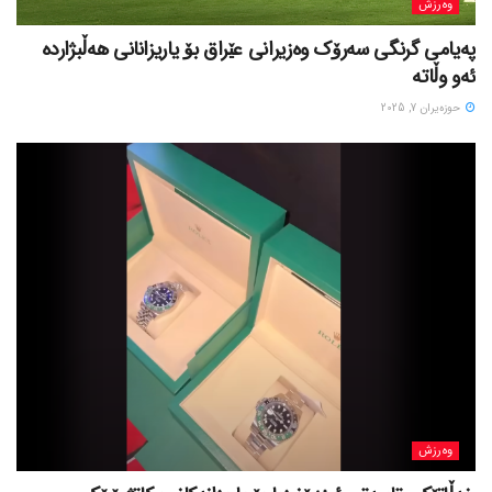
وەرزش
پەیامی گرنگی سەرۆک وەزیرانی عێراق بۆ یاریزانانی هەڵبژارده
ئەو وڵاتە
حوزه‌یران 7, 2025
وەرزش