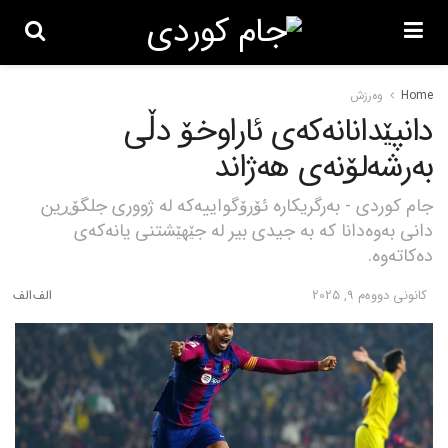
Home
وەرزش
دانپێدانانەکەی ئاراوخۆ دڵی
بەرشەلۆنەی هەژاند
جام کوردی - بەرگریکارە ئۆرۆگواییەکە لە ژووری جلگۆڕین
دانی بەوەدانا کە بە جیدی بیر لە جێهێشتنی یانەکەی
دەکاتەوە.
كانونی دووه‌م 9, 2025