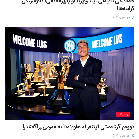
خەڵاتێکی تایبەتی ئیندۆنیزیا بۆ یاریزانەکانی؛ کاتژمێرێکی
گرانبەها!
حوزه‌یران 7, 2025
وەرزش
دووەم گرێبەستی ئینتەر لە هاوینەدا بە فەرمی ڕاگەێندرا
حوزه‌یران 7, 2025