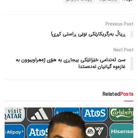
Previous Post
ڕیاڵ بەرگریکارێکی نوێی ڕاستی کڕی!
Next Post
سێ ئەندامی خێزانێکی بیجاڕی بە هۆی ژەهراویبوون بە
غازەوە گیانیان لەدەستدا
Related
Posts