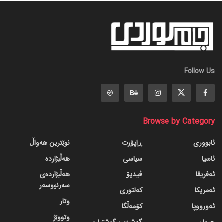
Follow Us
Browse by Category
ئابووری
ڕاپۆرت
نوێترین هەواڵ
ئاسیا
سیاسی
هەڵبژاردە
ئەفریقا
ڤیدیۆ
هەڵبژاردەی
سەرنووسەر
ئەمریکا
کەلتوری
وتار
ئەورووپا
کۆمەڵگا
وتووێژ