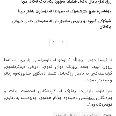
ڕۆناڵدۆ؛ یامال لەگەڵ ڤیتینیا بەراورد بکە، نەک لەگەڵ من!
دێشامپ؛ هیچ هێرشبەرێک لە جیهاندا لە ئێمباپێ باشتر نییە!
شۆکێکی گەورە بۆ پاریس سانجێرمان لە سەرەتای جامی جیهانی
یانەکان
تا ئێستا دۆخی ڕۆناڵد ئاراوخۆ لە ناوەڕاستی بازاڕی زستانەدا
ڕوون نییە، چەند ڕۆژێک دوای ئەوەی دۆخی درێژکردنەوەی
گرێبەستەکەی بە نادیار ڕاگەیاند، ئێستا دەنگۆی جیابوونەوە زیاتر
و جیدیتر دەبێت.
بەرشەلۆنە نایەوێت یەکێک لە کاپتنەکانی لەدەست بدات و
بەرەنگاری ڕۆیشتنی دەبێتەوە. بەڵام هەمووی پەیوەستە بە ژمارەی
ئۆفەرەکانەوە./.
Tags:
بەرشەلۆنە
ڕۆناڵد ئاراوخۆ