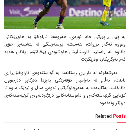
بە پێی ڕاپۆرتی جام کوردی، هەروەها ئاراوخۆ بە هاوڕێکانی
وتووە ئەگەر بڕوات، هەمیشە پریمەرلیگی لە پێشینەی خۆی
داناوە. لە ڕاستیدا ئارسناڵیش هاوشێوەی یۆڤانتۆس پلانی هەیە
ئەم بەرگریکارە وەربگرێت.
بەرشەلۆنە لە بازاڕی زستانەدا بە گواستنەوەی ئاراوخۆ ڕازی
نابێت، بەڵام لە بەرامبەر ئۆفەرێکی بەرزدا دەرگای دەرچوون
داناخات، بەتایبەت بە لەبەرچاوگرتنی ئەوەی ساڵ و نیوێک ماوە تا
کۆتایی گرێبەستەکەی و دانوستانەکانی درێژکردنەوەی گرێبەستەکەی
درێژکراونەتەوە.
Related
Posts