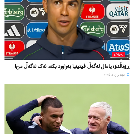
وەرزش
ڕۆناڵدۆ؛ یامال لەگەڵ ڤیتینیا بەراورد بکە، نەک لەگەڵ من!
حوزه‌یران 7, 2025