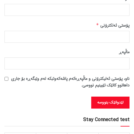
پۆستی ئەلکترۆنی
*
ماڵپه‌ڕ
ناو، پۆستی ئەلیکترۆنی و ماڵپەڕەکەم پاشەکەوتبکە لەم وێبگەڕە بۆ جاری
داهاتوو کاتێک تێبینیم نووسی.
Stay Connected test