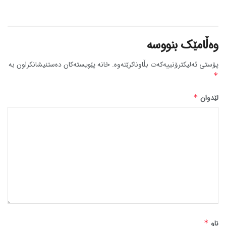
وەڵامێک بنووسە
پۆستی ئەلیکترۆنییەکەت بڵاوناکرێتەوە.
خانە پێویستەکان دەستنیشانکراون بە
*
لێدوان
*
ناو
*