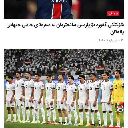
وەرزش
شۆکێکی گەورە بۆ پاریس سانجێرمان لە سەرەتای جامی جیهانی
یانەکان
حوزه‌یران 7, 2025