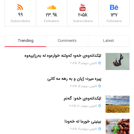
99
23.9k
205k
137
Subscribers
Followers
Subscribers
Followers
Trending
Comments
Latest
لێکدانەوەی خەو؛ کەوتنە خوارەوە لە بەرزاییەوە
كانونی دووه‌م 19, 2025
پیره میرد؛ ژیان و به رهه مه کانی
كانونی دووه‌م 16, 2025
لێکدانەوەی خەو: گەنم
كانونی دووه‌م 20, 2025
بینینی خورما لە خەودا
كانونی دووه‌م 21, 2025