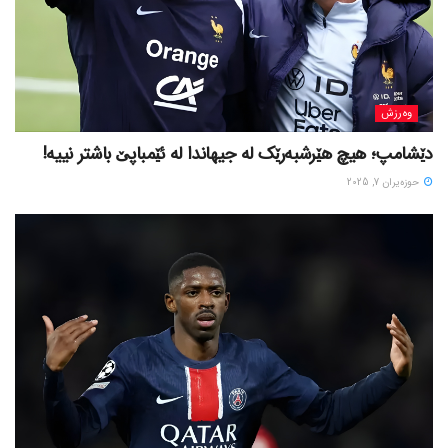
وەرزش
دێشامپ؛ هیچ هێرشبەرێک لە جیهاندا لە ئێمباپێ باشتر نییە!
حوزه‌یران 7, 2025