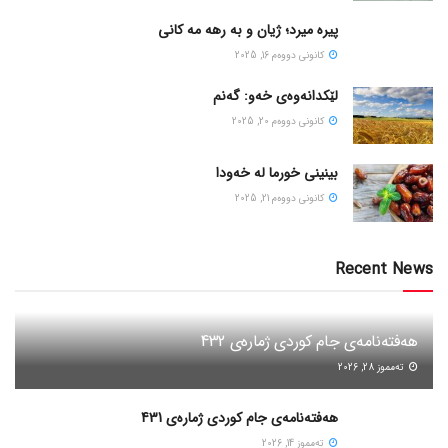
پیره میرد؛ ژیان و به رهه مه کانی
كانونی دووه‌م 16, 2025
لێکدانەوەی خەو: گەنم
كانونی دووه‌م 20, 2025
بینینی خورما لە خەودا
كانونی دووه‌م 21, 2025
Recent News
هەفتەنامەی جام کوردی ژمارەی 432
ته‌مموز 28, 2026
هەفتەنامەی جام کوردی ژمارەی 431
ته‌مموز 14, 2026