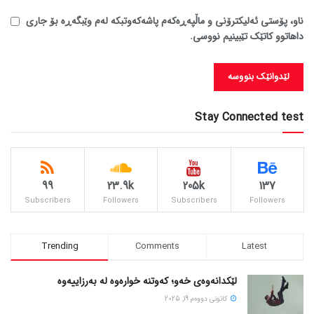
ناو، پۆستی ئەلیکترۆنی و ماڵپەڕەکەم پاشەکەوتبکە لەم وێبگەڕە بۆ جاری
داهاتوو کاتێک تێبینیم نووسی.
Stay Connected test
99
23.9k
205k
137
Subscribers
Followers
Subscribers
Followers
Trending
Comments
Latest
لێکدانەوەی خەو؛ کەوتنە خوارەوە لە بەرزاییەوە
كانونی دووه‌م 19, 2025