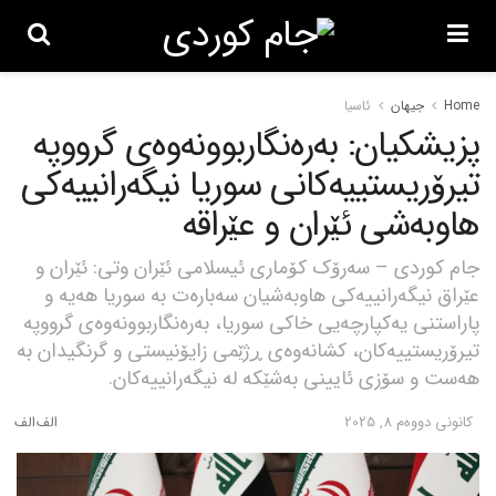
Home
جیهان
ئاسیا
پزیشکیان: بەرەنگاربوونەوەی گرووپە
تیرۆریستییەکانی سوریا نیگەرانییەکی
هاوبەشی ئێران و عێراقە
جام کوردی – سەرۆک کۆماری ئیسلامی ئێران وتی: ئێران و
عێراق نیگەرانییەکی هاوبەشیان سەبارەت بە سوریا هەیە و
پاراستنی یەکپارچەیی خاکی سوریا، بەرەنگاربوونەوەی گرووپە
تیرۆریستییەکان، کشانەوەی ڕژێمی زایۆنیستی و گرنگیدان بە
هەست و سۆزی ئایینی بەشێکە لە نیگەرانییەکان.
كانونی دووه‌م 8, 2025