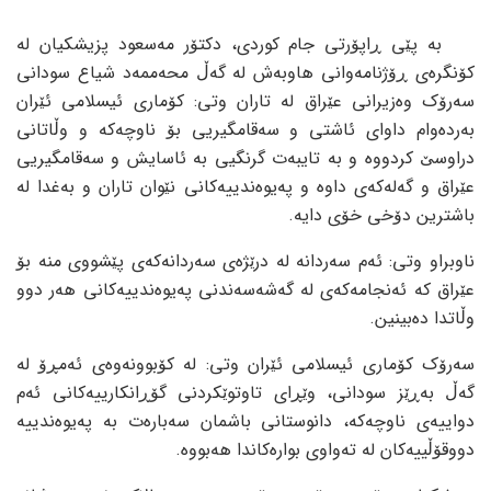
بە پێی ڕاپۆرتی جام کوردی، دکتۆر مەسعود پزیشکیان لە
کۆنگرەی ڕۆژنامەوانی هاوبەش لە گەڵ محەممەد شیاع سودانی
سەرۆک وەزیرانی عێراق لە تاران وتی: کۆماری ئیسلامی ئێران
بەردەوام داوای ئاشتی و سەقامگیریی بۆ ناوچەکە و وڵاتانی
دراوسێ کردووە و بە تایبەت گرنگیی بە ئاسایش و سەقامگیریی
عێراق و گەلەکەی داوە و پەیوەندییەکانی نێوان تاران و بەغدا لە
باشترین دۆخی خۆی دایە.
ناوبراو وتی: ئەم سەردانە لە درێژەی سەردانەکەی پێشووی منە بۆ
عێراق کە ئەنجامەکەی لە گەشەسەندنی پەیوەندییەکانی هەر دوو
وڵاتدا دەبینین.
سەرۆک کۆماری ئیسلامی ئێران وتی: لە کۆبوونەوەی ئەمڕۆ لە
گەڵ بەڕێز سودانی، وێڕای تاوتوێکردنی گۆڕانکارییەکانی ئەم
دواییەی ناوچەکە، دانوستانی باشمان سەبارەت بە پەیوەندییە
دووقۆڵییەکان لە تەواوی بوارەکاندا هەبووە.