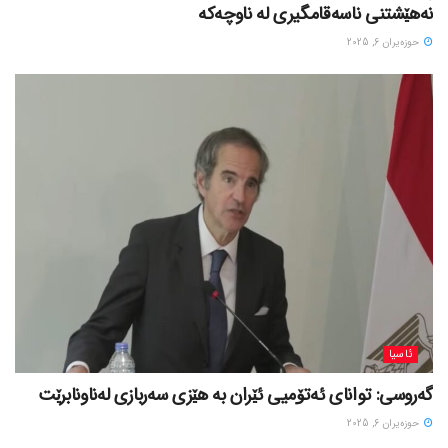
نەهێشتنی ناسەقامگیری لە ناوچەکە
حوزه‌یران 6, 2025
ئاسیا
گەروسی: توانای ئەتۆمیی ئێران بە هێزی سەربازی لەناونابرێت
حوزه‌یران 6, 2025