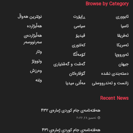
Browse by Category
ئابووری
ڕاپۆرت
نوێترین هەواڵ
ئاسیا
سیاسی
هەڵبژاردە
ئەفریقا
ڤیدیۆ
هەڵبژاردەی
سەرنووسەر
ئەمریکا
کەلتوری
وتار
ئەورووپا
کۆمەڵگا
وتووێژ
جیهان
گه‌شت و گه‌شتیاری
وەرزش
دسته‌بندی نشده
گۆڤاره‌کان
وێنە
زانست و تەندرووستی
مەڵتی میدیا
Recent News
هەفتەنامەی جام کوردی ژمارەی 432
ته‌مموز 28, 2026
هەفتەنامەی جام کوردی ژمارەی 431