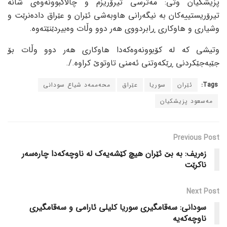
پزیشکیان وتی: مەترسی تیرۆریزم و چالاکبوونەوەی شانە
تیرۆریستییەکان بە نیگەرانی هاوبەشی ئێران و عێراق دادەنرێت و
وشیاری و هاوکاری ڕابردووی هەر دوو وڵات وەبیردێنێتەوە.
وتیشی کە لە کۆبوونەوەکەدا هاوکاری هەر دوو وڵات بۆ
جێبەجێکردنی ڕێکەوتنی ئەمنی تاوتوێ کراوە./.
Tags:
ئێران
سوریا
عێراق
محەممەد شیاع سودانی
مەسعود پزیشکیان
Previous Post
زەریف: بە بێ ئێران هیچ کێشەیەک لە ناوچەکەدا چارەسەر
ناکرێت
Next Post
سودانی: سەقامگیری سوریا کلیلی ئارامی و سەقامگیری
ناوچەکەیە