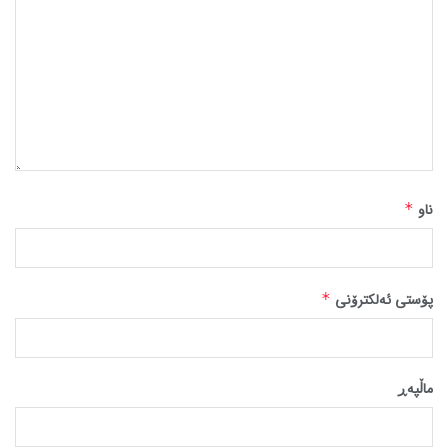
ناو
*
پۆستی ئەلکترۆنی
*
ماڵپه‌ڕ