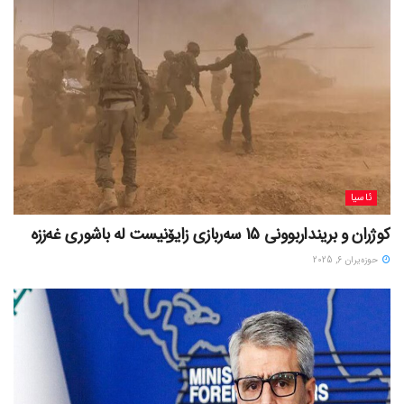
ئاسیا
کوژران و برینداربوونی 15 سەربازی زایۆنیست لە باشوری غەززە
حوزه‌یران 6, 2025