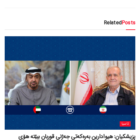
Related
Posts
ئاسیا
پزیشکیان: هیوادارین بەرەکەتی جەژنی قوربان ببێتە هۆی