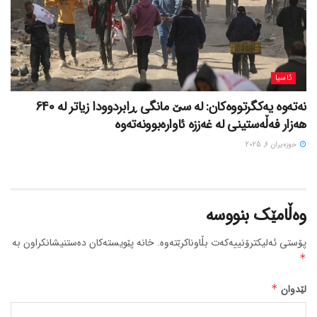
ئاسیا
نەتەوە یەکگرتووەکان: لە سێ مانگی ڕابردوودا زیاتر لە 640
هەزار فەڵەستینی لە غەززە ئاوارەبوونەتەوە
حوزه‌یران 6, 2025
وەڵامێک بنووسە
پۆستی ئەلیکترۆنییەکەت بڵاوناکرێتەوە.
خانە پێویستەکان دەستنیشانکراون بە
*
لێدوان
*