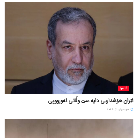
ئاسیا
ئێران هۆشداریی دایە سێ وڵاتی ئەورووپی
حوزه‌یران 6, 2025