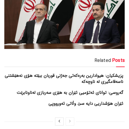
Related
Posts
پزیشکیان: هیوادارین بەرەکەتی جەژنی قوربان ببێتە هۆی نەهێشتنی
ناسەقامگیری لە ناوچەکە
گەروسی: توانای ئەتۆمیی ئێران بە هێزی سەربازی لەناونابرێت
ئێران هۆشداریی دایە سێ وڵاتی ئەورووپی