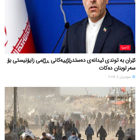
ئاسیا
ئێران بە توندی ئیدانەی دەستدرێژییەکانی ڕژێمی زایۆنیستی بۆ
سەر لوبنان دەکات
حوزه‌یران 6, 2025