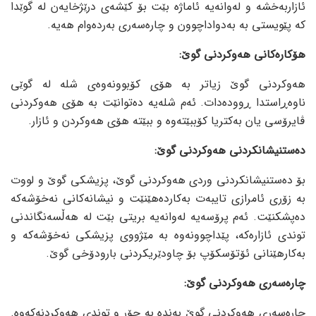
ئازاربەخشە و لەوانەیە ئاماژە بێت بۆ کێشەی درێژخایەن لە گوێدا
کە پێویستی بە بەدواداچوون و چارەسەری بەردەوام هەیە.
هۆکارەکانی هەوکردنی گوێ:
هەوکردنی گوێ زیاتر بە هۆی کۆبوونەوەی شلە لە گوێی
ناوەڕاستدا ڕوودەدات. ئەم شلەیە دەتوانێت بە هۆی هەوکردنی
ڤایرۆسی یان بەکتریا کۆببێتەوە و ببێتە هۆی هەوکردن و ئازار.
دەستنیشانکردنی هەوکردنی گوێ:
بۆ دەستنیشانکردنی وردی هەوکردنی گوێ، پزیشکی گوێ و لووت
بە زۆری ئامرازی تایبەت بەکاردەهێنێت و نیشانەکانی نەخۆشەکە
دەپشکنێت. ئەم پرۆسەیە لەوانەیە بریتی بێت لە هەڵسەنگاندنی
توندی ئازارەکە، پێداچوونەوە بە مێژووی پزیشکی نەخۆشەکە و
بەکارهێنانی ئۆتۆسکۆپ بۆ چاودێریکردنی بارودۆخی گوێ.
چارەسەری هەوکردنی گوێ:
چارەسەری هەوکردنی گوێ بەندە بە جۆر و توندی هەوکردنەکەوە.