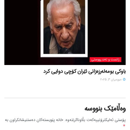
زانست و تەندرووستی
باوکی بومەلەرزەزانی ئێران کۆچی دوایی کرد
حوزه‌یران 3, 2025
وەڵامێک بنووسە
پۆستی ئەلیکترۆنییەکەت بڵاوناکرێتەوە.
خانە پێویستەکان دەستنیشانکراون بە
*