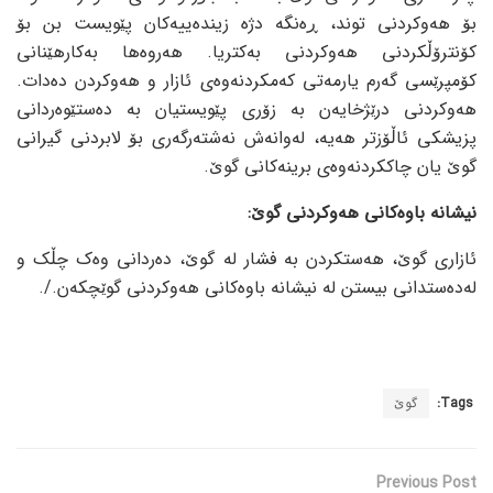
بۆ هەوکردنی توند، ڕەنگە دژە زیندەییەکان پێویست بن بۆ
کۆنترۆڵکردنی هەوکردنی بەکتریا. هەروەها بەکارهێنانی
کۆمپرێسی گەرم یارمەتی کەمکردنەوەی ئازار و هەوکردن دەدات.
هەوکردنی درێژخایەن بە زۆری پێویستیان بە دەستێوەردانی
پزیشکی ئاڵۆزتر هەیە، لەوانەش نەشتەرگەری بۆ لابردنی گیرانی
گوێ یان چاککردنەوەی برینەکانی گوێ.
نیشانە باوەکانی هەوکردنی گوێ:
ئازاری گوێ، هەستکردن بە فشار لە گوێ، دەردانی وەک چڵک و
لەدەستدانی بیستن لە نیشانە باوەکانی هەوکردنی گوێچکەن./.
Tags:
گوێ
Previous Post