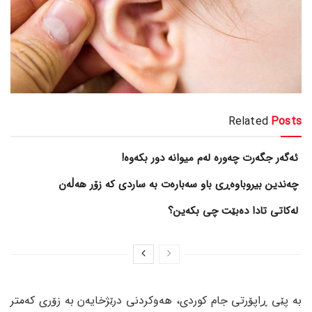
Related
Posts
ئەگەر جگەرت چەورە لەم میوانە دور بکەوە!
چەندین بیروباوەڕی باو سەبارەت بە ساردی کە زۆر هەڵەن
لەکاتی تادا دەبێت چی بکەین؟
بە پێی ڕاپۆرتی جام کوردی، هەوکردنی درێژخایەن بە زۆری کەمتر