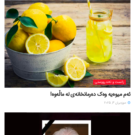
زانست و تەندرووستی
ئەم میوەیە وەک دەرمانخانەی لە ماڵەوە!
حوزه‌یران 3, 2025