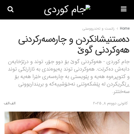
Home
زانست و تەندرووستی
دەستنیشانکردن و چارەسەرکردنی
هەوکردنی گوێ
جام کوردی - هەوکردنی گوێ بۆ دوو جۆر، توند و درێژخایەن
دابەش دەکرێت. هەوکردنی توند پەیوەندی بە ئازارێکی توند
و کتوپڕەوە هەیە و پێویستی بە چارەسەری خێرا هەیە بۆ
ڕێگریکردن لە پێشکەوتنی نەخۆشییەکە و برینداربوونی
سەختتر.
كانونی دووه‌م 8, 2025