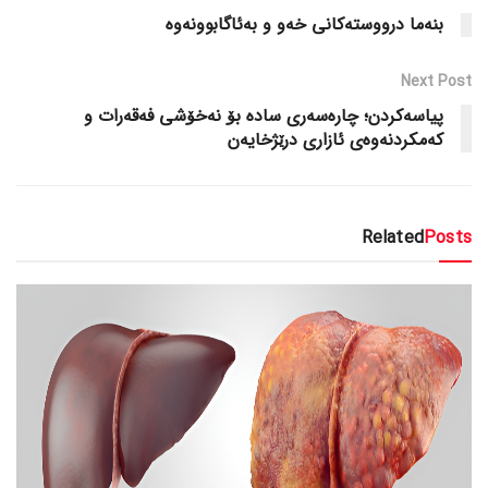
بنەما درووستەکانی خەو و بەئاگابوونەوە
Next Post
پیاسەکردن؛ چارەسەری سادە بۆ نەخۆشی فەقەرات و
کەمکردنەوەی ئازاری درێژخایەن
Related
Posts