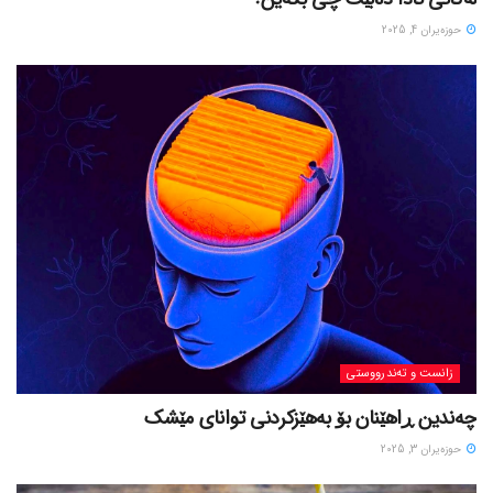
حوزه‌یران 4, 2025
زانست و تەندرووستی
چەندین ڕاهێنان بۆ بەهێزکردنی توانای مێشک
حوزه‌یران 3, 2025