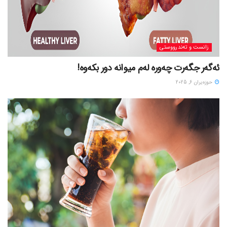
زانست و تەندرووستی
ئەگەر جگەرت چەورە لەم میوانە دور بکەوە!
حوزه‌یران 6, 2025