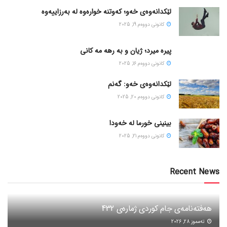
لێکدانەوەی خەو؛ کەوتنە خوارەوە لە بەرزاییەوە
كانونی دووه‌م 19, 2025
پیره میرد؛ ژیان و به رهه مه کانی
كانونی دووه‌م 16, 2025
لێکدانەوەی خەو: گەنم
كانونی دووه‌م 20, 2025
بینینی خورما لە خەودا
كانونی دووه‌م 21, 2025
Recent News
هەفتەنامەی جام کوردی ژمارەی 432
ته‌مموز 28, 2026