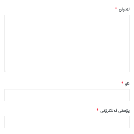
لێدوان
*
ناو
*
پۆستی ئەلکترۆنی
*