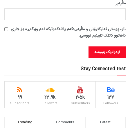
ماڵپه‌ڕ
ناو، پۆستی ئەلیکترۆنی و ماڵپەڕەکەم پاشەکەوتبکە لەم وێبگەڕە بۆ جاری
داهاتوو کاتێک تێبینیم نووسی.
Stay Connected test
99
23.9k
205k
137
Subscribers
Followers
Subscribers
Followers
Trending
Comments
Latest