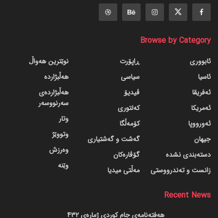
Browse by Category
ئابووری
ڕاپۆرت
نوێترین هەواڵ
ئاسیا
سیاسی
هەڵبژاردە
ئەفریقا
ڤیدیۆ
هەڵبژاردەی
سەرنووسەر
ئەمریکا
کەلتوری
وتار
ئەورووپا
کۆمەڵگا
وتووێژ
جیهان
گه‌شت و گه‌شتیاری
وەرزش
دسته‌بندی نشده
گۆڤاره‌کان
وێنە
زانست و تەندرووستی
مەڵتی میدیا
Recent News
هەفتەنامەی جام کوردی ژمارەی 432