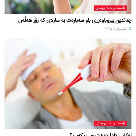
زانست و تەندرووستی
چەندین بیروباوەڕی باو سەبارەت بە ساردی کە زۆر هەڵەن
حوزه‌یران 6, 2025
زانست و تەندرووستی
لەکاتی تادا دەبێت چی بکەین؟