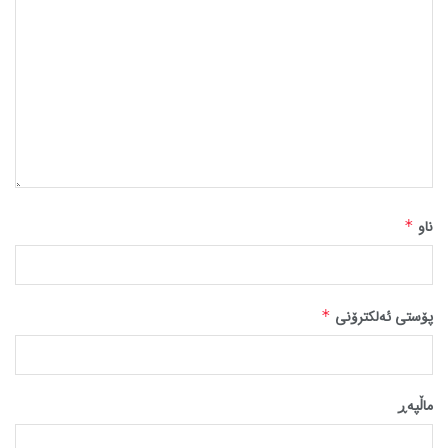
ناو
*
پۆستی ئەلکترۆنی
*
ماڵپه‌ڕ