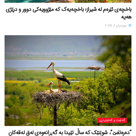
باخچەی ئێرەم لە شیراز؛ باخچەیەک کە مێژوویەکی دوور و درێژی
هەیە
حوزه‌یران 6, 2025
گه‌شت و گه‌شتیاری
“دەرەتفێ”، شوێنێک کە ساڵ تێیدا بە گەڕانەوەی لەق لەقەکان