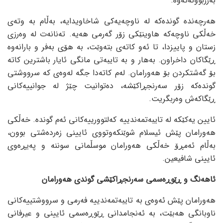
بەرزبوونەتەوە.
هەرچەندە گوندەکە لە ناوچەیەکی شاخاویدایە، بەڵام بە وتەی
خەڵکی ناوچەکە هاوینێکی زۆر گەرمی هەیە. تەنانەت لە وەرزی
زستان و پاییزدا، تا ئەو کاتەی بتەوێت، بە هۆی بەفر و بارانەوە
ڕێگاکان داخراون. بەهار و بە تایبەتی مانگی ئایار باشترین کاتە
بۆ گەشتکردن بۆ هەورامان. لەم کاتەدا جگە لەوەی کە سرووشتی
گوندەکە زۆر سەرنجڕاکێشە، دەتوانیت چێژ لە جوانییەکانی
ڕێگاکەش وەربگریت.
ئایین یەکێکە لە تایبەتمەندییە کەلتوورییەکانی ئەم گوندە. خەڵکی
هەورامان پێش ئیسلام شوێنکەوتووی ئایینی زەردەشتی بوون،
بەڵام ئەمڕۆ خەڵکی هەورامان موسڵمانی سوننە و پەیڕەوی
ئایینی شافیعین.
ئاهەنگ و ڕێوڕەسمی سەرنجڕاکێشی گوندی هەورامان
هەورامان پێش ئەوەی بە تایبەتمەندییە فەرمی و سرووشتییەکانی
ناوبانگی هەبێت، بە ئەنجامدانی ڕێوڕەسمی ئایینی و عیرفانی