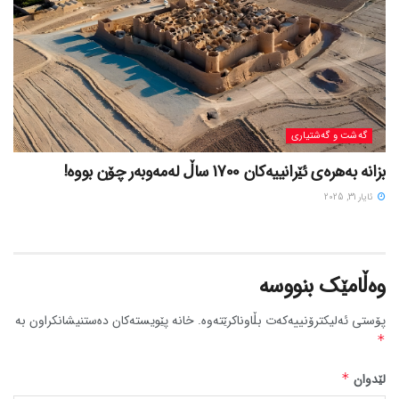
گه‌شت و گه‌شتیاری
بزانه بەهرەی ئێرانییەکان 1700 ساڵ لەمەوبەر چۆن بووه!
ئایار 31, 2025
وەڵامێک بنووسە
پۆستی ئەلیکترۆنییەکەت بڵاوناکرێتەوە.
خانە پێویستەکان دەستنیشانکراون بە
*
لێدوان
*