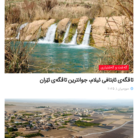
گه‌شت و گه‌شتیاری
تاڤگەی ئابتافی ئیلام، جوانترین تاڤگەی ئێران
حوزه‌یران 1, 2025