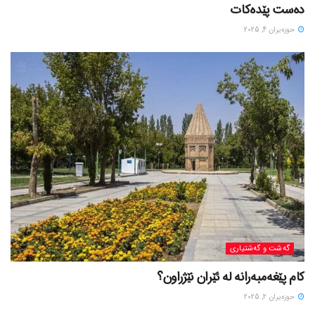
دەست پێدەکات
حوزه‌یران 4, 2025
گه‌شت و گه‌شتیاری
کام پێغەمبەرانە لە ئێران نێژراون؟
حوزه‌یران 2, 2025