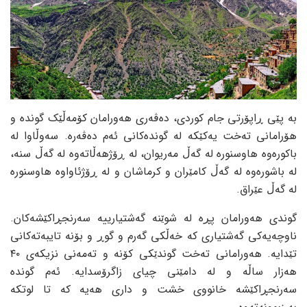
بە پێی ڕاپۆرتی جام کوردی، دەڤەری هەورامان کۆمەڵێک گوندە و
هۆرامانی تەخت یەکێکە لە گوندەکانی ئەم دەڤەرە. سەوڵاوا لە
باکورەوە هاوسنورە لە گەڵ مەریوان، لە ڕۆژهەڵاتەوە لە گەڵ سنە،
لە باشورەوە لە گەڵ کامێران و کرماشان و لە ڕۆژئاواوە هاوسنورە
لە گەڵ عێراق.
گوندی هەورامان پڕە لە شوێنە گەشتیارییە سەرنجڕاکێشەکان.
ناوچەیەکی گەشتیاری کە خەڵکی گەرم و گوڕ و بۆنە تایبەتەکانی
تێدایە. هەورامانی تەخت گوندێکی کۆنە و تەمەنی نزیکەی ٤٠
هەزار ساڵە و لە دامێنی چیای زاگرۆسدایە. ئەم گوندە
سەرنجڕاکێشە خانووی خشت و داری هەیە کە تا لوتکە