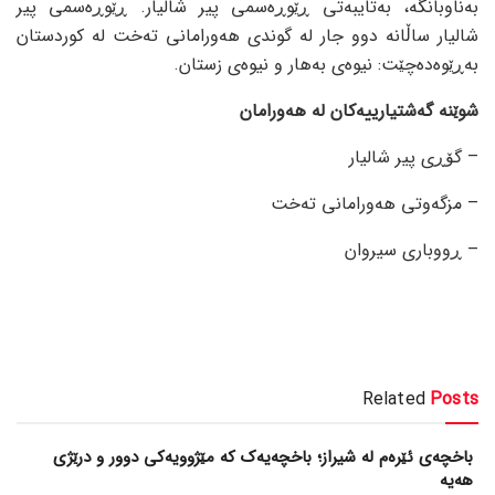
بەناوبانگە، بەتایبەتی ڕێوڕەسمی پیر شالیار. ڕێوڕەسمی پیر
شالیار ساڵانە دوو جار لە گوندی هەورامانی تەخت لە کوردستان
بەڕێوەدەچێت: نیوەی بەهار و نیوەی زستان.
شوێنە گەشتیارییەکان لە هەورامان
– گۆڕی پیر شالیار
– مزگەوتی هەورامانی تەخت
– ڕووباری سیروان
Related
Posts
باخچەی ئێرەم لە شیراز؛ باخچەیەک کە مێژوویەکی دوور و درێژی
هەیە