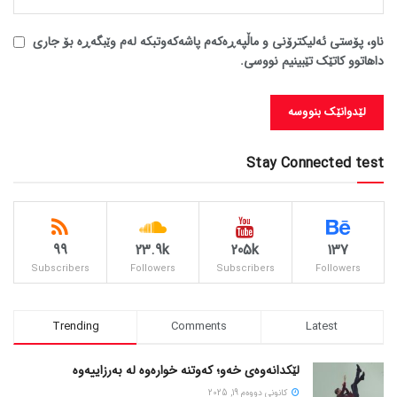
ناو، پۆستی ئەلیکترۆنی و ماڵپەڕەکەم پاشەکەوتبکە لەم وێبگەڕە بۆ جاری
داهاتوو کاتێک تێبینیم نووسی.
Stay Connected test
99
23.9k
205k
137
Subscribers
Followers
Subscribers
Followers
Trending
Comments
Latest
لێکدانەوەی خەو؛ کەوتنە خوارەوە لە بەرزاییەوە
كانونی دووه‌م 19, 2025