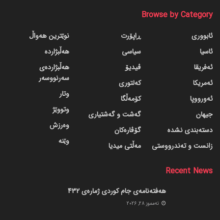
Browse by Category
ئابووری
ڕاپۆرت
نوێترین هەواڵ
ئاسیا
سیاسی
هەڵبژاردە
ئەفریقا
ڤیدیۆ
هەڵبژاردەی
سەرنووسەر
ئەمریکا
کەلتوری
وتار
ئەورووپا
کۆمەڵگا
وتووێژ
جیهان
گه‌شت و گه‌شتیاری
وەرزش
دسته‌بندی نشده
گۆڤاره‌کان
وێنە
زانست و تەندرووستی
مەڵتی میدیا
Recent News
هەفتەنامەی جام کوردی ژمارەی 432
ته‌مموز 28, 2026