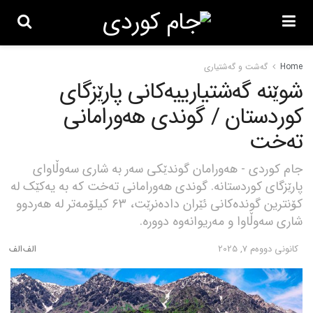
Home
گه‌شت و گه‌شتیاری
شوێنە گەشتیارییەکانی پارێزگای
کوردستان / گوندی هەورامانی
تەخت
جام کوردی - هەورامان گوندێکی سەر بە شاری سەوڵاوای
پارێزگای کوردستانە. گوندی هەورامانی تەخت کە بە یەکێک لە
کۆنترین گوندەکانی ئێران دادەنرێت، ٦٣ کیلۆمەتر لە هەردوو
شاری سەوڵاوا و مەریوانەوە دوورە.
كانونی دووه‌م 7, 2025