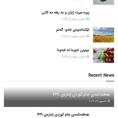
پیره میرد؛ ژیان و به رهه مه کانی
كانونی دووه‌م 16, 2025
لێکدانەوەی خەو: گەنم
كانونی دووه‌م 20, 2025
بینینی خورما لە خەودا
كانونی دووه‌م 21, 2025
Recent News
هەفتەنامەی جام کوردی ژمارەی 432
ته‌مموز 28, 2026
هەفتەنامەی جام کوردی ژمارەی 431