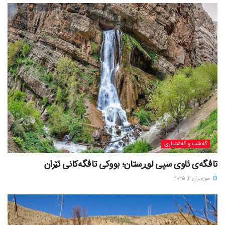
گه‌شت و گه‌شتیاری
تاڤگەی ئاوی سپی لوڕستان؛ بووکی تاڤگەکانی ئێران
حوزه‌یران 2, 2025