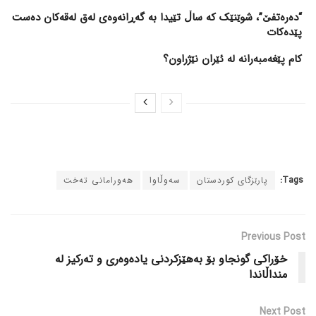
“دەرەتفێ”، شوێنێک کە ساڵ تێیدا بە گەڕانەوەی لەق لەقەکان دەست
پێدەکات
کام پێغەمبەرانە لە ئێران نێژراون؟
Tags:
پارێزگای کوردستان
سەوڵاوا
هەورامانی تەخت
Previous Post
خۆراکی گونجاو بۆ بەهێزکردنی یادەوەری و تەرکیز لە
منداڵاندا
Next Post