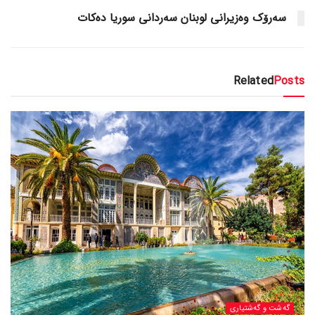
سەرۆک وەزیرانی لوبنان سەردانی سوریا دەکات
Related
Posts
گه‌شت و گه‌شتیاری