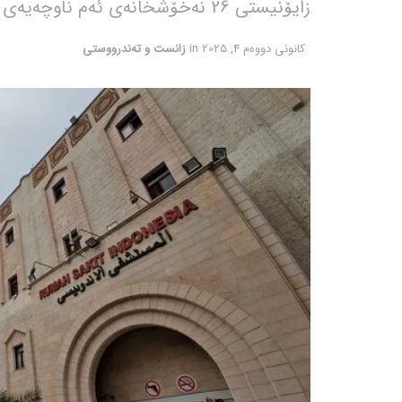
زایۆنیستی 26 نەخۆشخانەی ئەم ناوچەیەی لەکارخستووە.
كانونی دووه‌م 4, 2025
in
زانست و تەندرووستی