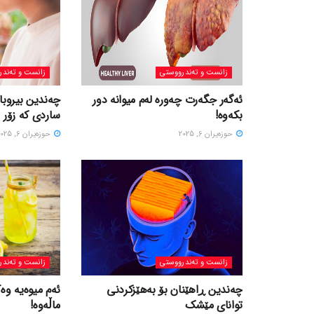
زانست و تەندرووستی
زانست و تەندر
ئەگەر جگەرت چەورە لەم میوانە دور
چەندین بیروبا
بکەوە!
ساردی کە زۆر 
حوزه‌یران 6, 2025
حوزه‌یران 6, 2025
زانست و تەندرووستی
زانست و تەندر
چەندین ڕاهێنان بۆ بەهێزکردنی
ئەم میوەیە وە
توانای مێشک
ماڵەوە!