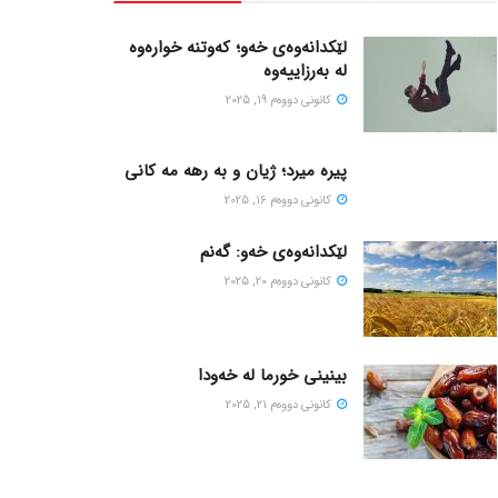
لێکدانەوەی خەو؛ کەوتنە خوارەوە
لە بەرزاییەوە
كانونی دووه‌م 19, 2025
پیره میرد؛ ژیان و به رهه مه کانی
كانونی دووه‌م 16, 2025
لێکدانەوەی خەو: گەنم
كانونی دووه‌م 20, 2025
بینینی خورما لە خەودا
كانونی دووه‌م 21, 2025