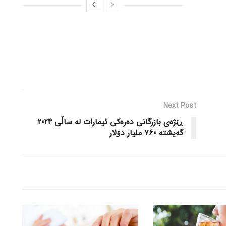
Next Post
ڕێژەی بازرگانی دەرەکی ئیمارات لە ساڵی 2024
گەیشتە 760 ملیار دۆلار