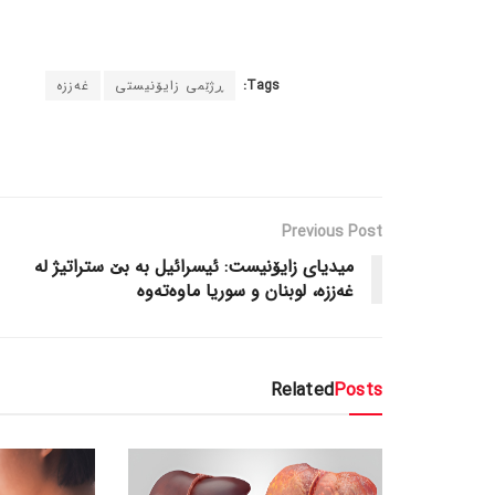
Tags:
ڕژێمی زایۆنیستی
غەززە
Previous Post
میدیای زایۆنیست: ئیسرائیل بە بێ ستراتیژ لە
غەززە، لوبنان و سوریا ماوەتەوە
Related
Posts