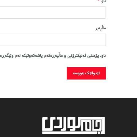
ناو
*
ماڵپه‌ڕ
ناو، پۆستی ئەلیکترۆنی و ماڵپەڕەکەم پاشەکەوتبکە لەم وێبگەڕە 