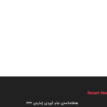
Recent Ne
هەفتەنامەی جام کوردی ژمارەی 432