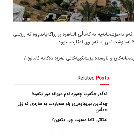
ئەو نەخۆشخانەیە بە کەناڵی القاهرە ی ڕاگەیاندووە کە ڕژێمی
انەکان و ناوەندە پزیشکییەکانی غەززە دەکاتە ئامانج./.
Related
Posts
ئەگەر جگەرت چەورە لەم میوانە دور بکەوە!
چەندین بیروباوەڕی باو سەبارەت بە ساردی کە زۆر
هەڵەن
لەکاتی تادا دەبێت چی بکەین؟