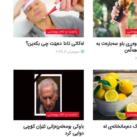
ووستی
زانست و تەندرووستی
وەڕی باو سەبارەت بە
لەکاتی تادا دەبێت چی بکەین؟
هەڵەن
حوزه‌یران 4, 2025
ووستی
زانست و تەندرووستی
ک دەرمانخانەی لە
باوکی بومەلەرزەزانی ئێران کۆچی
دوایی کرد