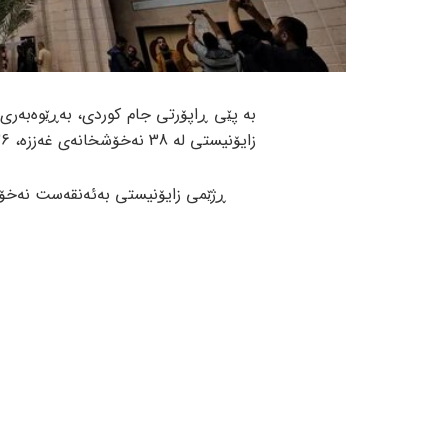
بە پێی ڕاپۆرتی جام کوردی، بەڕێوەبەری 
زایۆنیستی لە 38 نەخۆشخانەی غەززە، 26 نەخۆشخانەی بە تەواوی لەکارخستووە.
ڕژێمی زایۆنیستی بەئەنقەست نەخۆشخ