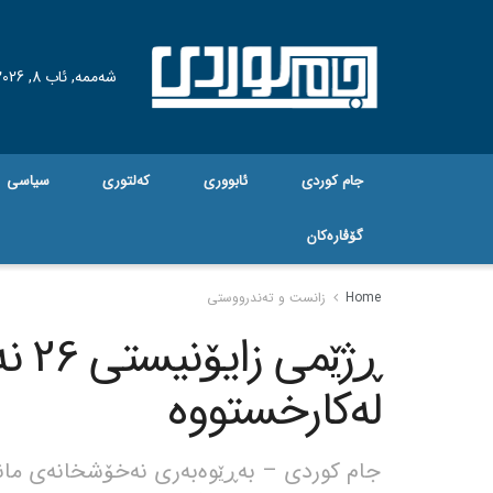
شەممە, ئاب 8, 2026
جام کوردی
ئابووری
کەلتوری
سیاسی
گۆڤاره‌کان
Home
زانست و تەندرووستی
ڕژێم
لەکارخستووە
جام کوردی – بەڕێوەبەری نەخۆشخانەی مانگ