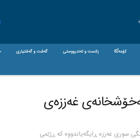
کۆمەڵگا
زانست و تەندرووستی
گه‌شت و گه‌شتیاری
ج
ی زایۆنیستی 26 نەخۆشخانەی غەززەی
ی سوری غەززە ڕایگەیاندووە کە ڕژێمی