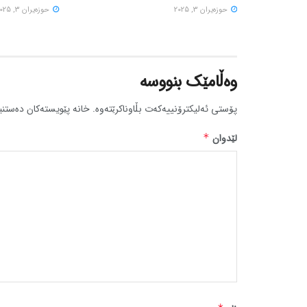
حوزه‌یران 3, 2025
حوزه‌یران 3, 2025
وەڵامێک بنووسە
پۆستی ئەلیکترۆنییەکەت بڵاوناکرێتەوە.
خانە پێویستەکان دەستنی
لێدوان
*