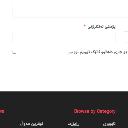
پۆستی ئەلکترۆنی
*
بۆ جاری داهاتوو کاتێک تێبینیم نووسی.
ws
Browse by Category
ئابووری
ڕاپۆرت
نوێترین هەواڵ