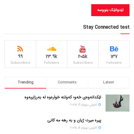
Stay Connected test
99
23.9k
205k
137
Subscribers
Followers
Subscribers
Followers
Trending
Comments
Latest
لێکدانەوەی خەو؛ کەوتنە خوارەوە لە بەرزاییەوە
كانونی دووه‌م 19, 2025
پیره میرد؛ ژیان و به رهه مه کانی
كانونی دووه‌م 16, 2025