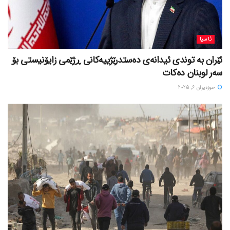
ئاسیا
ئێران بە توندی ئیدانەی دەستدرێژییەکانی ڕژێمی زایۆنیستی بۆ
سەر لوبنان دەکات
حوزه‌یران 6, 2025