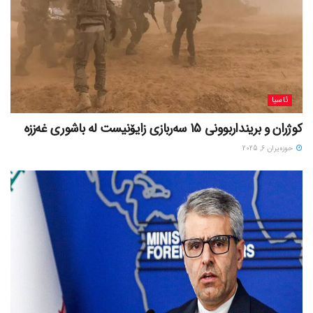
ئاسیا
کوژران و برینداربوونی 15 سەربازی زایۆنیست لە باشوری غەززە
حوزه‌یران 6, 2025