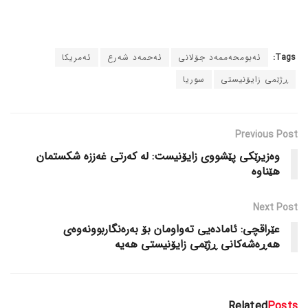
Tags:
ئەبومحەممەد جۆلانی
ئەحمەد شەرع
ئەمریکا
ڕژێمی زایۆنیستی
سوریا
Previous Post
وەزیرێکی پێشووی زایۆنیست: لە کەرتی غەززە شکستمان
هێناوە
Next Post
عێراقچی: ئامادەیی تەواومان بۆ بەرەنگاربوونەوەی
هەڕەشەکانی ڕژێمی زایۆنیستی هەیە
Related
Posts