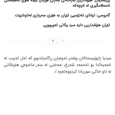
پزیشکیان: هیوادارین بەرەکەتی جەژنی قوربان ببێتە هۆی نەهێشتنی
ناسەقامگیری لە ناوچەکە
گەروسی: توانای ئەتۆمیی ئێران بە هێزی سەربازی لەناونابرێت
ئێران هۆشداریی دایە سێ وڵاتی ئەورووپی
میدیا زایۆنیستەکان پێشتر ئەوەیان ڕاگەیاندبوو کە تەل ئەبیب لە
نامەیەکدا بۆ ئەحمەد شەرع، جەختی لە سەر مانەوەی هێزەکانی
لە ناو خاکی سوریادا کردووەتەوە./.