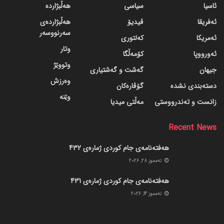
ئاسیا
سیاسی
هەڵبژاردە
ئەفریقا
ڤیدیۆ
هەڵبژاردەی
سەرنووسەر
ئەمریکا
کەلتوری
وتار
ئەورووپا
کۆمەڵگا
وتووێژ
جیهان
گه‌شت و گه‌شتیاری
وەرزش
دسته‌بندی نشده
گۆڤاره‌کان
وێنە
زانست و تەندرووستی
مەڵتی میدیا
Recent News
هەفتەنامەی جام کوردی ژمارەی 432
ته‌مموز 28, 2026
هەفتەنامەی جام کوردی ژمارەی 431
ته‌مموز 14, 2026