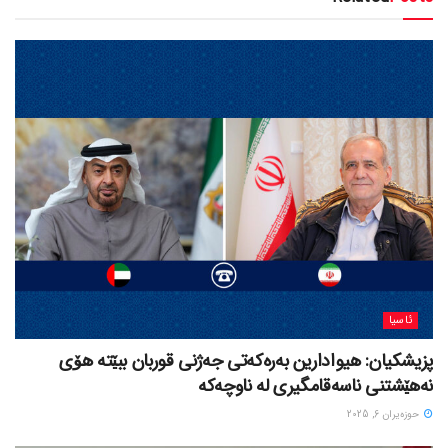
ئاسیا
پزیشکیان: هیوادارین بەرەکەتی جەژنی قوربان ببێتە هۆی
نەهێشتنی ناسەقامگیری لە ناوچەکە
حوزه‌یران 6, 2025