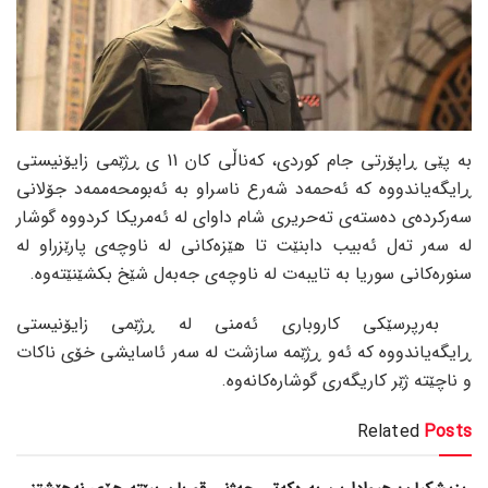
بە پێی ڕاپۆرتی جام کوردی، کەناڵی کان 11 ی ڕژێمی زایۆنیستی
ڕایگەیاندووە کە ئەحمەد شەرع ناسراو بە ئەبومحەممەد جۆلانی
سەرکردەی دەستەی تەحریری شام داوای لە ئەمریکا کردووە گوشار
لە سەر تەل ئەبیب دابنێت تا هێزەکانی لە ناوچەی پارێزراو لە
سنورەکانی سوریا بە تایبەت لە ناوچەی جەبەل شێخ بکشێنێتەوە.
بەرپرسێکی کاروباری ئەمنی لە ڕژێمی زایۆنیستی
ڕایگەیاندووە کە ئەو ڕژێمە سازشت لە سەر ئاسایشی خۆی ناکات
و ناچێتە ژێر کاریگەری گوشارەکانەوە.
Related
Posts