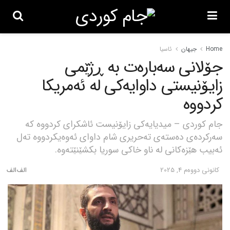
Home
جیهان
ئاسیا
جۆلانی سەبارەت بە ڕژێمی
زایۆنیستی داوایەکی لە ئەمریکا
کردووە
جام کوردی – میدیایەکی زایۆنیست ئاشکرای کردووە کە
سەرکردەی دەستەی تەحریری شام داوای ئەوەیکردووە تەل
ئەبیب هێزەکانی لە ناو خاکی سوریا بکشێنێتەوە.
كانونی دووه‌م 4, 2025