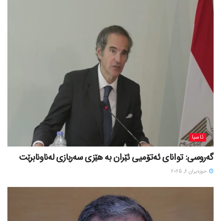
ئاسیا
گەروسی: توانای ئەتۆمیی ئێران بە هێزی سەربازی لەناونابرێت
حوزه‌یران 6, 2025