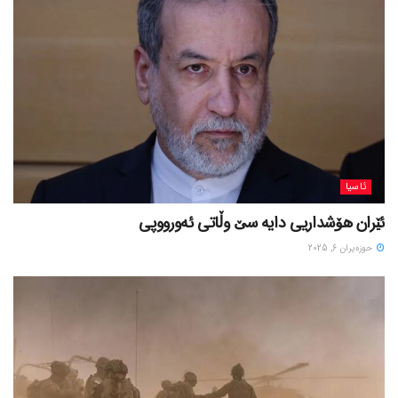
ئاسیا
ئێران هۆشداریی دایە سێ وڵاتی ئەورووپی
حوزه‌یران 6, 2025