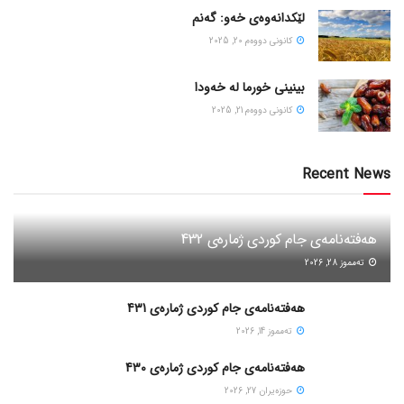
لێکدانەوەی خەو: گەنم
كانونی دووه‌م 20, 2025
بینینی خورما لە خەودا
كانونی دووه‌م 21, 2025
Recent News
هەفتەنامەی جام کوردی ژمارەی 432
ته‌مموز 28, 2026
هەفتەنامەی جام کوردی ژمارەی 431
ته‌مموز 14, 2026
هەفتەنامەی جام کوردی ژمارەی 430
حوزه‌یران 27, 2026