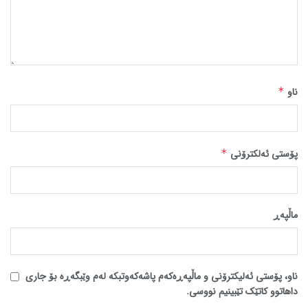
ناو
*
پۆستی ئەلکترۆنی
*
ماڵپه‌ڕ
ناو، پۆستی ئەلیکترۆنی و ماڵپەڕەکەم پاشەکەوتبکە لەم وێبگەڕە بۆ جاری
داهاتوو کاتێک تێبینیم نووسی.