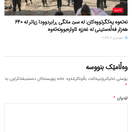
ئاسیا
نەتەوە یەکگرتووەکان: لە سێ مانگی ڕابردوودا زیاتر لە 640
هەزار فەڵەستینی لە غەززە ئاوارەبوونەتەوە
حوزه‌یران 6, 2025
وەڵامێک بنووسە
پۆستی ئەلیکترۆنییەکەت بڵاوناکرێتەوە.
خانە پێویستەکان دەستنیشانکراون بە
*
لێدوان
*