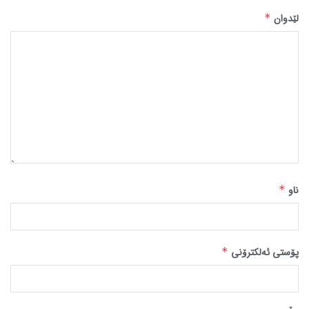
لێدوان
*
ناو
*
پۆستی ئەلکترۆنی
*