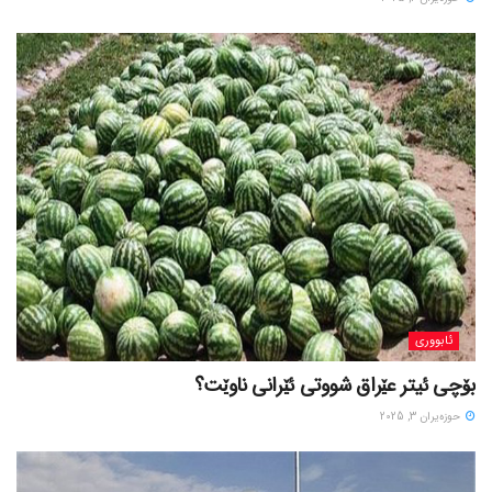
ئابووری
بۆچی ئیتر عێراق شووتی ئێرانی ناوێت؟
حوزه‌یران 3, 2025