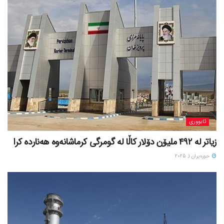
ئابووری
زیاتر لە ٤٩٢ ملیۆن دۆلار کاڵا لە گومرگی کرماشانەوە هەناردە کرا
حوزه‌یران 1, 2025