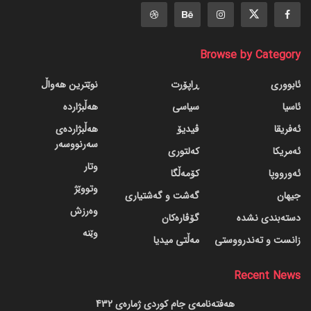
Browse by Category
ئابووری
ڕاپۆرت
نوێترین هەواڵ
ئاسیا
سیاسی
هەڵبژاردە
ئەفریقا
ڤیدیۆ
هەڵبژاردەی
سەرنووسەر
ئەمریکا
کەلتوری
وتار
ئەورووپا
کۆمەڵگا
وتووێژ
جیهان
گه‌شت و گه‌شتیاری
وەرزش
دسته‌بندی نشده
گۆڤاره‌کان
وێنە
زانست و تەندرووستی
مەڵتی میدیا
Recent News
هەفتەنامەی جام کوردی ژمارەی 432