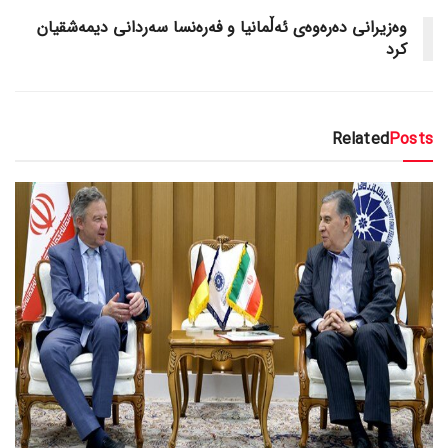
وەزیرانی دەرەوەی ئەڵمانیا و فەرەنسا سەردانی دیمەشقیان
کرد
Related
Posts