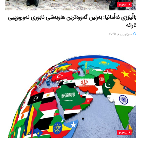
ئابووری
باڵیۆزی ئەڵمانیا: بەرلین گەورەترین هاوبەشی ئابوری ئەورووپیی
تارانە
حوزه‌یران 7, 2025
ئابووری