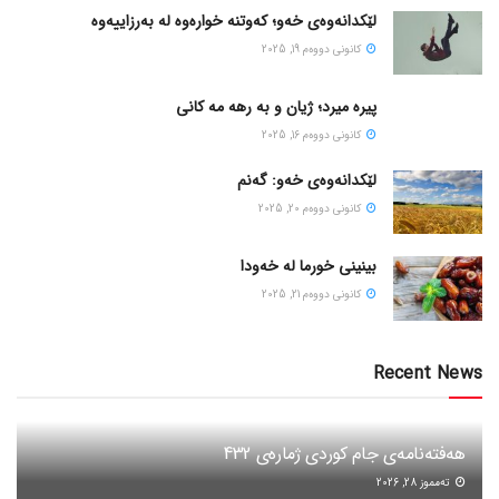
لێکدانەوەی خەو؛ کەوتنە خوارەوە لە بەرزاییەوە
كانونی دووه‌م 19, 2025
پیره میرد؛ ژیان و به رهه مه کانی
كانونی دووه‌م 16, 2025
لێکدانەوەی خەو: گەنم
كانونی دووه‌م 20, 2025
بینینی خورما لە خەودا
كانونی دووه‌م 21, 2025
Recent News
هەفتەنامەی جام کوردی ژمارەی 432
ته‌مموز 28, 2026