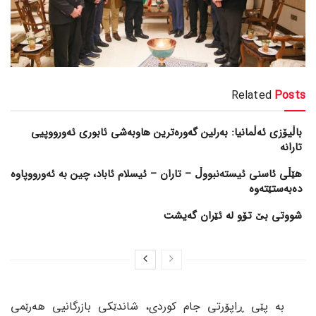
Related
Posts
باڵیۆزی ئەڵمانیا: بەرلین گەورەترین هاوبەشی ئابوری ئەورووپیی
تارانە
هێڵی ئاسنی ئیستەنبووڵ – تاران – ئیسلام ئاباد، چین بە ئەورووپاوە
دەبەستێتەوە
شووتی بێ تۆو لە ئێران گەیشت
بە پێی ڕاپۆرتی جام کوردی، شاندێکی بازرگانیی هەرێمی