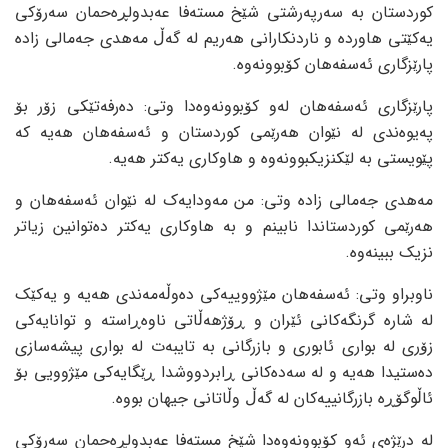
کوردستان بە سەرپەرشتی شێخ مستەفا عەبدولڕەحمان سەرۆکی
یەکێتی هاوردە و ناردنکارانی هەریم لە گەڵ مەهدی جەمالی زادە
پارێزگاری ئەسفەهان کۆبوونەوە.
پارێزگاری ئەسفەهان لەو کۆبوونەوەدا وتی: دەرفەتێکی زۆر بۆ
پەیوەندی لە نێوان هەرێمی کوردستان و ئەسفەهان هەیە کە
پێویستی بە لێکنزیکبوونەوە و هاوکاری یەکتر هەیە.
مەهدی جەمالی زادە وتی: من مەودایەک لە نێوان ئەسفەهان و
هەرێمی کوردستاندا نابینم و بە هاوکاری یەکتر دەتوانین زیاتر
نزیک ببینەوە.
ناوبراو وتی: ئەسفەهان مێژووییەکی دەوڵەمەندی هەیە و یەکێک
لە شارە گرنگەکانی ئێران و ڕۆژهەڵاتی ناوەڕاستە و توانایەکی
زۆری لە بواری ئابوری و بازرگانی بە تایبەت لە بواری پیشەسازی
دەستیدا هەیە و لە سەدەکانی ڕابردووشدا ڕێگایەکی مێژوویی بۆ
ئاڵوگۆڕە بازرگانییەکان لە گەڵ وڵاتانی جیهان بووە.
لە درێژەی ئەو کۆبوونەوەدا شێخ مستەفا عەبدولڕەحمان سەرۆکی