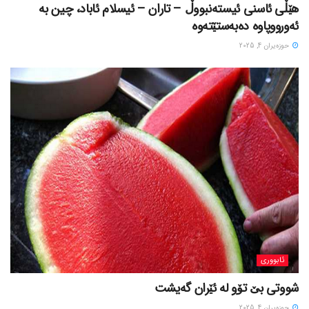
هێڵی ئاسنی ئیستەنبووڵ – تاران – ئیسلام ئاباد، چین بە
ئەورووپاوە دەبەستێتەوە
حوزه‌یران 4, 2025
ئابووری
شووتی بێ تۆو لە ئێران گەیشت
حوزه‌یران 4, 2025