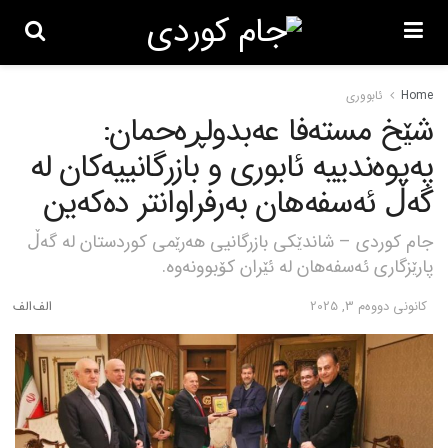
Home
ئابووری
شێخ مستەفا عەبدولڕەحمان:
پەیوەندییە ئابوری و بازرگانییەکان لە
گەڵ ئەسفەهان بەرفراوانتر دەکەین
جام کوردی – شاندێکی بازرگانیی هەرێمی کوردستان لە گەڵ
پارێزگاری ئەسفەهان لە ئێران کۆبوونەوە.
كانونی دووه‌م 3, 2025