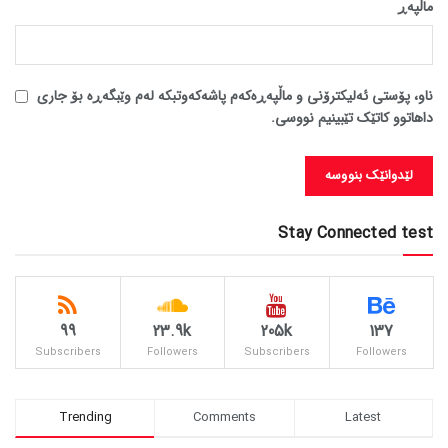
ماڵپه‌ڕ
ناو، پۆستی ئەلیکترۆنی و ماڵپەڕەکەم پاشەکەوتبکە لەم وێبگەڕە بۆ جاری
داهاتوو کاتێک تێبینیم نووسی.
Stay Connected test
99
23.9k
205k
137
Subscribers
Followers
Subscribers
Followers
Trending
Comments
Latest