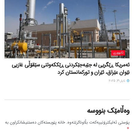
ئابووری
ئەمریکا ڕێگریی لە جێبەجێکردنی ڕێککەوتنی سێقۆڵی غازیی
نێوان عێراق، ئێران و تورکمانستان کرد
ئایار 31, 2025
وەڵامێک بنووسە
پۆستی ئەلیکترۆنییەکەت بڵاوناکرێتەوە.
خانە پێویستەکان دەستنیشانکراون بە
*