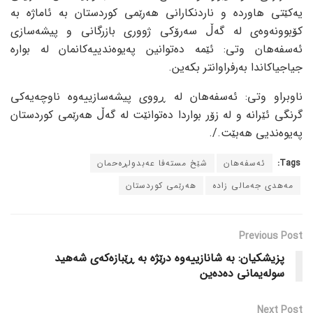
یەکێتی هاوردە و ناردنکارانی هەرێمی کوردستان بە ئاماژە بە
کۆبوونەوەی لە گەڵ سەرۆکی ژووری بازرگانی و پیشەسازی
ئەسفەهان وتی: ئێمە دەتوانین پەیوەندییەکانمان لە بوارە
جیاجیاکاندا بەرفراوانتر بکەین.
ناوبراو وتی: ئەسفەهان لە ڕووی پیشەسازییەوە ناوچەیەکی
گرنگی ئێرانە و لە زۆر بواردا دەتوانێت لە گەڵ هەرێمی کوردستان
پەیوەندیی هەبێت./.
Tags:
ئەسفەهان
شێخ مستەفا عەبدولڕەحمان
مەهدی جەمالی زادە
هەرێمی کوردستان
Previous Post
پزیشکیان: بە شانازییەوە درێژە بە ڕێبازەکەی شەهید
سولەیمانی دەدەین
Next Post