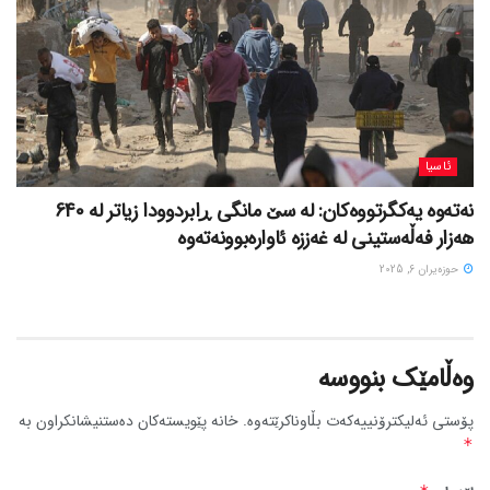
ئاسیا
نەتەوە یەکگرتووەکان: لە سێ مانگی ڕابردوودا زیاتر لە 640
هەزار فەڵەستینی لە غەززە ئاوارەبوونەتەوە
حوزه‌یران 6, 2025
وەڵامێک بنووسە
پۆستی ئەلیکترۆنییەکەت بڵاوناکرێتەوە.
خانە پێویستەکان دەستنیشانکراون بە
*