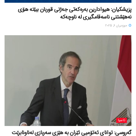
پزیشکیان: هیوادارین بەرەکەتی جەژنی قوربان ببێتە هۆی
نەهێشتنی ناسەقامگیری لە ناوچەکە
حوزه‌یران 6, 2025
ئاسیا
گەروسی: توانای ئەتۆمیی ئێران بە هێزی سەربازی لەناونابرێت