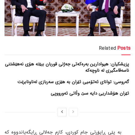
Related
Posts
پزیشکیان: هیوادارین بەرەکەتی جەژنی قوربان ببێتە هۆی نەهێشتنی
ناسەقامگیری لە ناوچەکە
گەروسی: توانای ئەتۆمیی ئێران بە هێزی سەربازی لەناونابرێت
ئێران هۆشداریی دایە سێ وڵاتی ئەورووپی
بە پێی ڕاپۆرتی جام کوردی، کازم جەلالی ڕایگەیاندووە کە