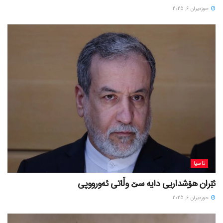
حوزه‌یران 6, 2025
ئاسیا
ئێران هۆشداریی دایە سێ وڵاتی ئەورووپی
حوزه‌یران 6, 2025