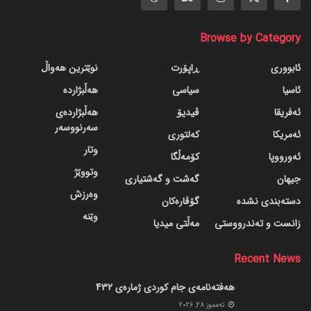
Browse by Category
ئابووری
ڕاپۆرت
نوێترین هەواڵ
ئاسیا
سیاسی
هەڵبژاردە
ئەفریقا
ڤیدیۆ
هەڵبژاردەی
سەرنووسەر
ئەمریکا
کەلتوری
وتار
ئەورووپا
کۆمەڵگا
وتووێژ
جیهان
گه‌شت و گه‌شتیاری
وەرزش
دسته‌بندی نشده
گۆڤاره‌کان
وێنە
زانست و تەندرووستی
مەڵتی میدیا
Recent News
هەفتەنامەی جام کوردی ژمارەی 432
ته‌مموز 28, 2026