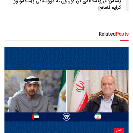
یەمەن: فڕۆکەخانەی بن گوریۆن بە مووشەکی پێشکەوتوو
کرایە ئامانج
Related
Posts
ئاسیا