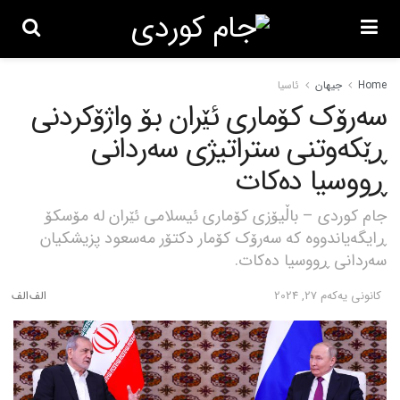
Home
جیهان
ئاسیا
سەرۆک کۆماری ئێران بۆ واژۆکردنی
ڕێکەوتنی ستراتیژی سەردانی
ڕووسیا دەکات
جام کوردی – باڵیۆزی کۆماری ئیسلامی ئێران لە مۆسکۆ
ڕایگەیاندووە کە سەرۆک کۆمار دکتۆر مەسعود پزیشکیان
سەردانی ڕووسیا دەکات.
كانونی یه‌كه‌م 27, 2024