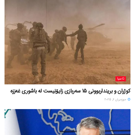
ئاسیا
کوژران و برینداربوونی 15 سەربازی زایۆنیست لە باشوری غەززە
حوزه‌یران 6, 2025