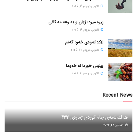
كانونی دووه‌م 19, 2025
پیره میرد؛ ژیان و به رهه مه کانی
كانونی دووه‌م 16, 2025
لێکدانەوەی خەو: گەنم
كانونی دووه‌م 20, 2025
بینینی خورما لە خەودا
كانونی دووه‌م 21, 2025
Recent News
هەفتەنامەی جام کوردی ژمارەی 432
ته‌مموز 28, 2026