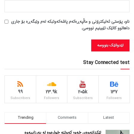
ناو، پۆستی ئەلیکترۆنی و ماڵپەڕەکەم پاشەکەوتبکە لەم وێبگەڕە بۆ جاری
داهاتوو کاتێک تێبینیم نووسی.
Stay Connected test
99
23.9k
205k
137
Subscribers
Followers
Subscribers
Followers
Trending
Comments
Latest
لێکدانەوەی خەو؛ کەوتنە خوارەوە لە بەرزاییەوە