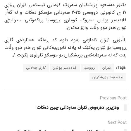
دکتۆر مەسعود پزیشکیان سەرۆک کۆماری ئیسلامی ئێران ڕۆژی
17 ی کانوونی دووەمی 2025 سەردانی مۆسکۆ دەکات و لە گەڵ
ڤلادیمیر پوتین سەرۆک کۆماری ڕووسیا ڕێکەوتنی ستراتیژی
نێوان هەر دوو وڵات واژۆ دەکەن.
باڵیۆزی ئێران ئاماژەی بەوە داوە کە ڕەنگە هەناردەی گازی
ڕووسیا بۆ ئێران یەکێک لە پلانە ئابورییەکانی نێوان هەر دوو وڵات
بێت کە لە سەردانەکەی پزیشکیان بۆ مۆسکۆ تاوتوێ بکرێت./.
Tags:
ئێران
ڕووسیا
ڤلادیمیر پوتین
کازم جەلالی
مەسعود پزیشکیان
Previous Post
وەزیری دەرەوەی ئێران سەردانی چین دەکات
Next Post