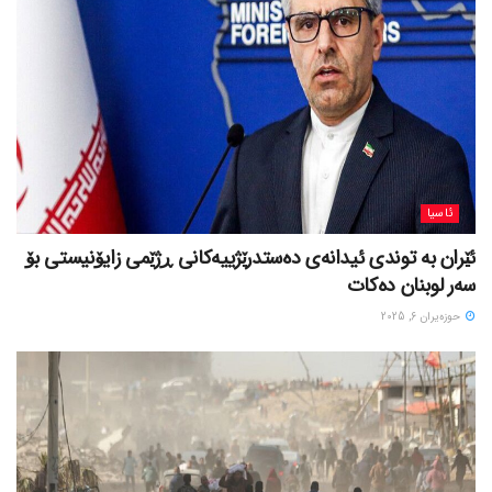
ئاسیا
ئێران بە توندی ئیدانەی دەستدرێژییەکانی ڕژێمی زایۆنیستی بۆ
سەر لوبنان دەکات
حوزه‌یران 6, 2025