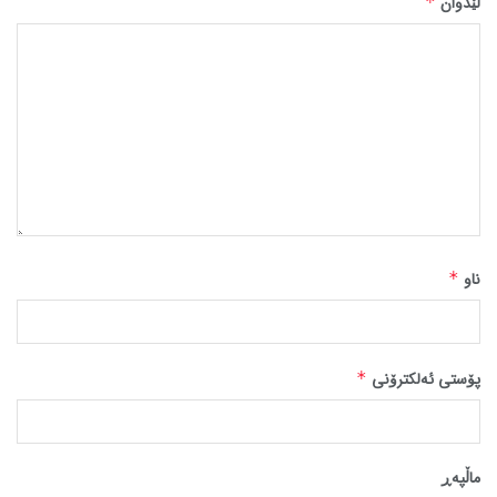
لێدوان
*
ناو
*
پۆستی ئەلکترۆنی
*
ماڵپه‌ڕ