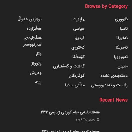
Browse by Category
ئابووری
ڕاپۆرت
نوێترین هەواڵ
ئاسیا
سیاسی
هەڵبژاردە
ئەفریقا
ڤیدیۆ
هەڵبژاردەی
سەرنووسەر
ئەمریکا
کەلتوری
وتار
ئەورووپا
کۆمەڵگا
وتووێژ
جیهان
گه‌شت و گه‌شتیاری
وەرزش
دسته‌بندی نشده
گۆڤاره‌کان
وێنە
زانست و تەندرووستی
مەڵتی میدیا
Recent News
هەفتەنامەی جام کوردی ژمارەی 432
ته‌مموز 28, 2026
هەفتەنامەی جام کوردی ژمارەی 431