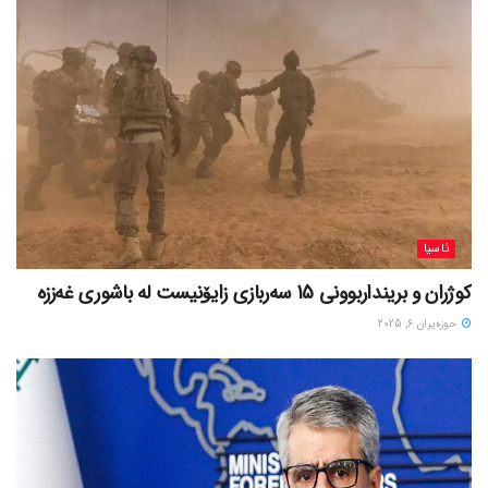
ئاسیا
کوژران و برینداربوونی 15 سەربازی زایۆنیست لە باشوری غەززە
حوزه‌یران 6, 2025