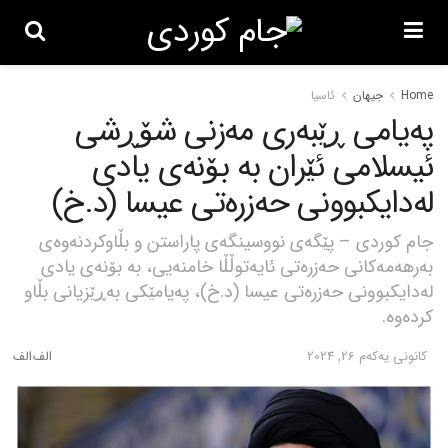
Home
جیهان
ئاسیا
پەیامی ڕێبەری مەزنی شۆڕشی
ئیسلامی ئێران بە بۆنەی یادی
لەدایکبوونی حەزرەتی عیسا (د.خ)
جام کوردی – پێگەی نووسینگەی پاراستن و بڵاوکردنەوەی
بەرهەمەکانی حەزرەتی ئایەتوڵڵا خامنەیی، بە بۆنەی یادی
لەدایکبوونی حەزرەتی عیسا (د.خ)، پەیامێکی بەڕێزیانی بڵاو
کردەوە.
كانونی یه‌كه‌م 26, 2024