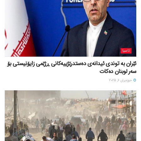
ئاسیا
ئێران بە توندی ئیدانەی دەستدرێژییەکانی ڕژێمی زایۆنیستی بۆ
سەر لوبنان دەکات
حوزه‌یران 6, 2025