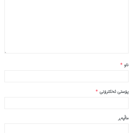
ناو
*
پۆستی ئەلکترۆنی
*
ماڵپه‌ڕ