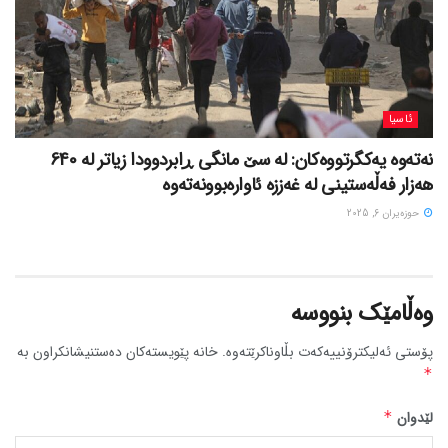
ئاسیا
نەتەوە یەکگرتووەکان: لە سێ مانگی ڕابردوودا زیاتر لە 640
هەزار فەڵەستینی لە غەززە ئاوارەبوونەتەوە
حوزه‌یران 6, 2025
وەڵامێک بنووسە
پۆستی ئەلیکترۆنییەکەت بڵاوناکرێتەوە.
خانە پێویستەکان دەستنیشانکراون بە
*
لێدوان
*