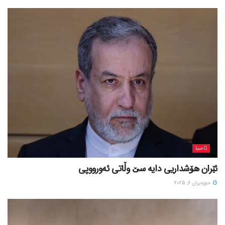
ئاسیا
ئێران هۆشداریی دایە سێ وڵاتی ئەورووپی
حوزه‌یران 6, 2025