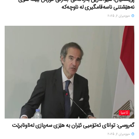
نەهێشتنی ناسەقامگیری لە ناوچەکە
حوزه‌یران 6, 2025
ئاسیا
گەروسی: توانای ئەتۆمیی ئێران بە هێزی سەربازی لەناونابرێت
حوزه‌یران 6, 2025