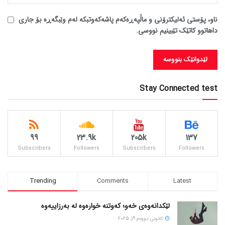
ناو، پۆستی ئەلیکترۆنی و ماڵپەڕەکەم پاشەکەوتبکە لەم وێبگەڕە بۆ جاری
داهاتوو کاتێک تێبینیم نووسی.
Stay Connected test
99
23.9k
205k
137
Subscribers
Followers
Subscribers
Followers
Trending
Comments
Latest
لێکدانەوەی خەو؛ کەوتنە خوارەوە لە بەرزاییەوە
كانونی دووه‌م 19, 2025