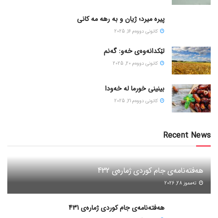
پیره میرد؛ ژیان و به رهه مه کانی
كانونی دووه‌م 16, 2025
لێکدانەوەی خەو: گەنم
كانونی دووه‌م 20, 2025
بینینی خورما لە خەودا
كانونی دووه‌م 21, 2025
Recent News
هەفتەنامەی جام کوردی ژمارەی 432
ته‌مموز 28, 2026
هەفتەنامەی جام کوردی ژمارەی 431