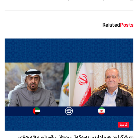
Related
Posts
ئاسیا
پزیشکیان: هیوادارین بەرەکەتی جەژنی قوربان ببێتە هۆی