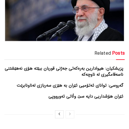
Related
Posts
پزیشکیان: هیوادارین بەرەکەتی جەژنی قوربان ببێتە هۆی نەهێشتنی
ناسەقامگیری لە ناوچەکە
گەروسی: توانای ئەتۆمیی ئێران بە هێزی سەربازی لەناونابرێت
ئێران هۆشداریی دایە سێ وڵاتی ئەورووپی