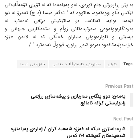
بە پێی ڕاپۆرتی جام کوردی، لەو پەیامەدا کە لە تۆڕی کۆمەڵایەتی
ئێکس بڵاو بووەتەوە، هاتووە کە ” ئەگەر عیسا (د.خ) ئەمرۆ لە نێو
ئێمەدا بوایە، تەنانەت بۆ ساتێکیش درێغی نەدەکرد لە
بەرەنگاربوونەوەی سەرکردەکانی زوڵم و ستەمکاریی جیهانی و
برسێتی و ئاوارەبوونی ملیاران خەڵکی کە لە لایەن هێزە
خۆسەپێنەکانەوە بەرەو شەڕ براون، قبووڵ نەدەکرد “./.
Tags:
ئێران
حەزرەتی ئایەتوڵڵا خامنەیی
حەزرەتی عیسا
Previous Post
یەمەن: دوو پێگەی سەربازی و پیشەسازی ڕژێمی
زایۆنیستی کرانە ئامانج
Next Post
5 پەیامنێری دیکە لە غەززە شەهید کران / ژمارەی پەیامنێرە
شەهیدەکان گەیشتە 201 کەس