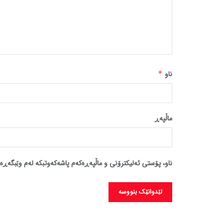
ناو
*
ماڵپه‌ڕ
ناو، پۆستی ئەلیکترۆنی و ماڵپەڕەکەم پاشەکەوتبکە لەم وێبگەڕە 