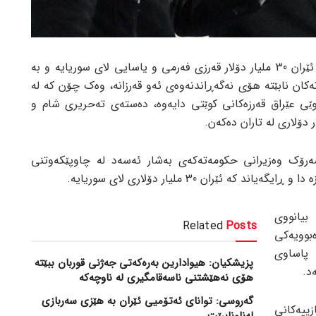
بە پێی ڕاپۆرتی جام کوردی، لە کاتێکدا ئێران 30 ملیار دۆلار قەرزی فەرمی و یاسایی لای سوریایە و بە
کان نابێتە هۆی نەگەڕاندنەوەی ئەو قەرزانە، وەک چۆن کە لە
ی عێراق قەرزەکانی کوێتی دایەوە، دەستەی تەحریری شام و
رۆک وەزیرانی حکومەتەکەی بەشار ئەسەد لە چاوپێکەوتنی
کە ئێران 30 ملیار دۆلاری لای سوریایە.
بیانووی
Related
Posts
ەبوویەکی
 پاساوی
پزیشکیان: هیوادارین بەرەکەتی جەژنی قوربان ببێتە
د.
هۆی نەهێشتنی ناسەقامگیری لە ناوچەکە
گەروسی: توانای ئەتۆمیی ئێران بە هێزی سەربازی
زییەکانی
لەناونابرێت