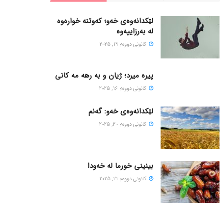
لێکدانەوەی خەو؛ کەوتنە خوارەوە
لە بەرزاییەوە
كانونی دووه‌م 19, 2025
پیره میرد؛ ژیان و به رهه مه کانی
كانونی دووه‌م 16, 2025
لێکدانەوەی خەو: گەنم
كانونی دووه‌م 20, 2025
بینینی خورما لە خەودا
كانونی دووه‌م 21, 2025