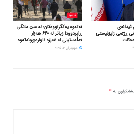
ئاسیا
 ئیدانەی
نەتەوە یەکگرتووەکان: لە سێ مانگی
نی ڕژێمی زایۆنیستی
ڕابردوودا زیاتر لە 640 هەزار
دەکات
فەڵەستینی لە غەززە ئاوارەبوونەتەوە
حوزه‌یران 6, 2025
شانکراون بە
*