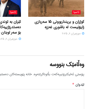
ئاسیا
ئاسیا
کوژران و برینداربوونی 15 سەربازی
ئێران بە توندی
زایۆنیست لە باشوری غەززە
دەستدرێژییەکا
بۆ سەر لوبنان 
حوزه‌یران 6, 2025
حوزه‌یران 6, 2025
وەڵامێک بنووسە
پۆستی ئەلیکترۆنییەکەت بڵاوناکرێتەوە.
خانە پێویستەکان دەستنی
لێدوان
*