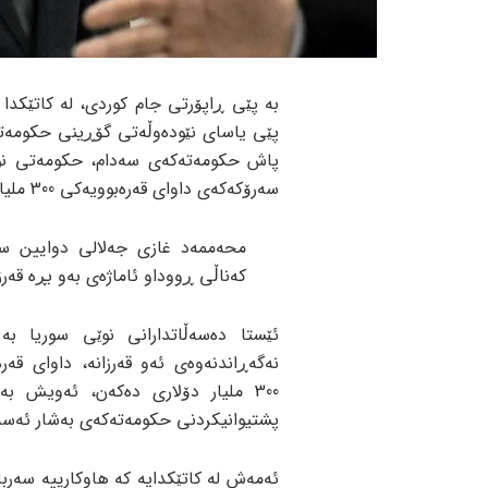
پێی یاسای نێودەوڵەتی گۆڕینی حکومەتە
پاش حکومەتەکەی سەدام، حکومەتی نوێ
سەرۆکەکەی داوای قەرەبوویەکی 300 ملیار دۆلاری لە تاران دەکەن.
محەممەد غازی جەلالی دوایین سە
کەناڵی ڕووداو ئاماژەی بەو بڕە قەرزە دا و ڕایگەیاند 
ئێستا دەسەڵاتدارانی نوێی سوریا بە 
نەگەڕاندنەوەی ئەو قەرزانە، داوای قەر
300 ملیار دۆلاری دەکەن، ئەویش بە
پشتیوانیکردنی حکومەتەکەی بەشار ئەسە
ئەمەش لە کاتێکدایە کە هاوکارییە سەربا