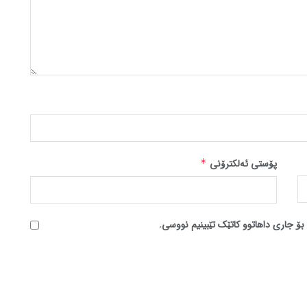
پۆستی ئەلکترۆنی
*
بۆ جاری داهاتوو کاتێک تێبینیم نووسی.