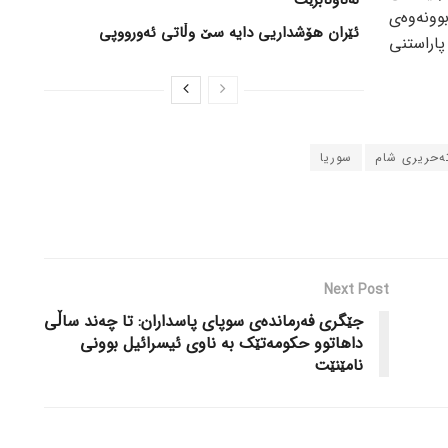
وونەوەی
ئێران هۆشداریی دایە سێ وڵاتی ئەورووپی
اراستنی
ەحریری شام
سوریا
Next Post
جێگری فەرماندەی سوپای پاسداران: تا چەند ساڵی
داهاتوو حکومەتێک بە ناوی ئیسرائیل بوونی
نامێنێت