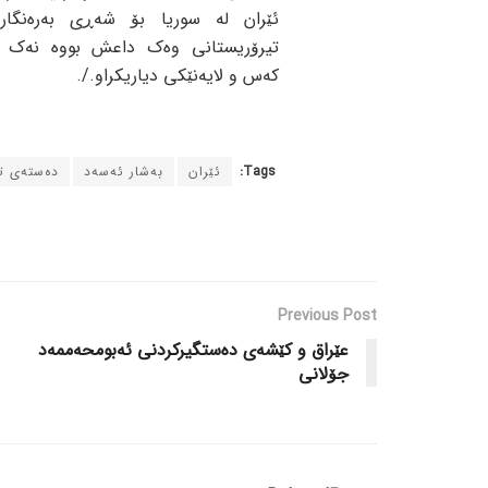
ئێران لە سوریا بۆ شەڕی بەرەنگارب
تیرۆریستانی وەک داعش بووە نەک پ
کەس و لایەنێکی دیاریکراو./.
Tags:
ئێران
بەشار ئەسەد
دەستەی ت
Previous Post
عێراق و کێشەی دەستگیرکردنی ئەبومحەممەد
جۆلانی