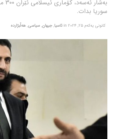
بەشا
سوریا بدات.
كانونی یه‌كه‌م 25, 2024
in
ئاسیا
,
جیهان
,
سیاسی
,
هەڵبژاردە