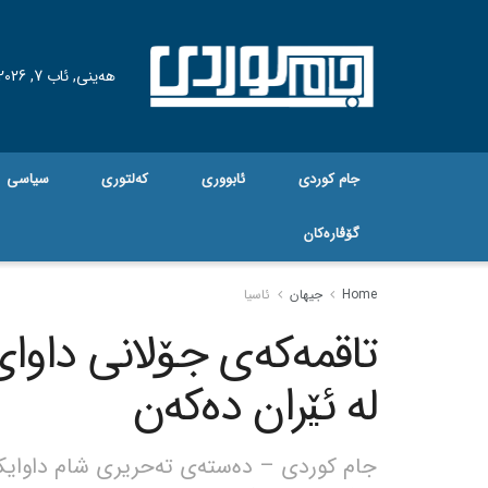
هه‌ینی, ئاب 7, 2026
جام کوردی
ئابووری
کەلتوری
سیاسی
گۆڤاره‌کان
Home
جیهان
ئاسیا
لە ئێران دەکەن
جام کوردی – دەستەی تەحریری شام داوایکرد