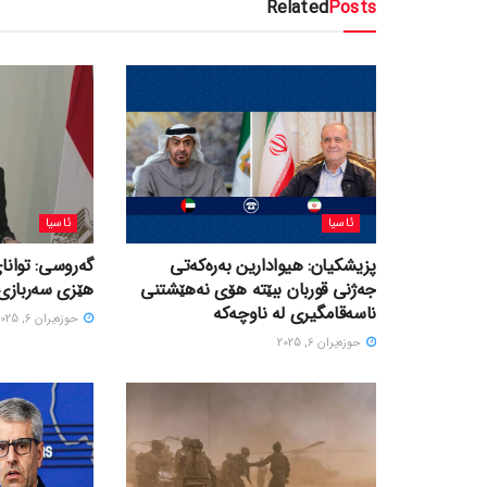
Related
Posts
ئاسیا
ئاسیا
پزیشکیان: هیوادارین بەرەکەتی
گەروسی: توانای
جەژنی قوربان ببێتە هۆی نەهێشتنی
هێزی سەربازی 
ناسەقامگیری لە ناوچەکە
حوزه‌یران 6, 2025
حوزه‌یران 6, 2025