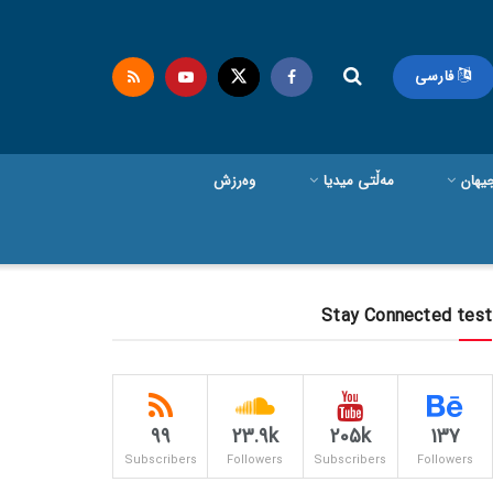
فارسی
یهان
مەڵتی میدیا
وەرزش
Stay Connected test
99
23.9k
205k
137
Subscribers
Followers
Subscribers
Followers