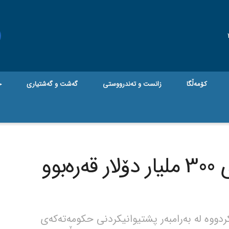
کۆمەڵگا
زانست و تەندرووستی
گه‌شت و گه‌شتیاری
ج
تاقمەکەی جۆلانی داوای 300 ملیار دۆلار قەرەبوو
ووە لە بەرامبەر پشتیوانیکردنی حکومەتەکەی