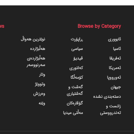
ws
Browse by Category
ئابووری
ڕاپۆرت
نوێترین هەواڵ
ئاسیا
سیاسی
هەڵبژاردە
ئەفریقا
ڤیدیۆ
هەڵبژاردەی
سەرنووسەر
ئەمریکا
کەلتوری
وتار
ئەورووپا
کۆمەڵگا
وتووێژ
جیهان
گه‌شت و
گه‌شتیاری
وەرزش
دسته‌بندی نشده
گۆڤاره‌کان
وێنە
زانست و
تەندرووستی
مەڵتی میدیا