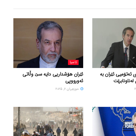
ئاسیا
 ئەتۆمیی ئێران بە
ئێران هۆشداریی دایە سێ وڵاتی
لەناونابرێت
ئەورووپی
حوزه‌یران 6, 2025